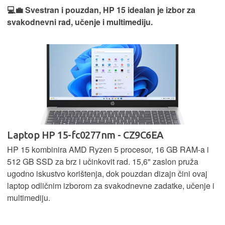
💻💼 Svestran i pouzdan, HP 15 idealan je izbor za
svakodnevni rad, učenje i multimediju.
Laptop HP 15-fc0277nm - CZ9C6EA
HP 15 kombinira AMD Ryzen 5 procesor, 16 GB RAM-a i
512 GB SSD za brz i učinkovit rad. 15,6" zaslon pruža
ugodno iskustvo korištenja, dok pouzdan dizajn čini ovaj
laptop odličnim izborom za svakodnevne zadatke, učenje i
multimediju.