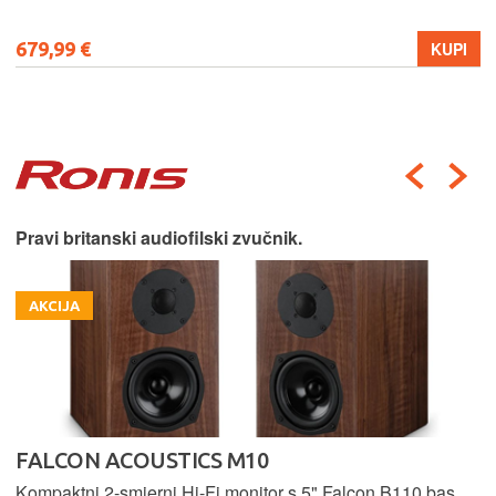
679,99 €
KUPI
Pravi britanski audiofilski zvučnik.
AKCIJA
FALCON ACOUSTICS M10
Kompaktni 2-smjerni Hi-Fi monitor s 5" Falcon B110 bas