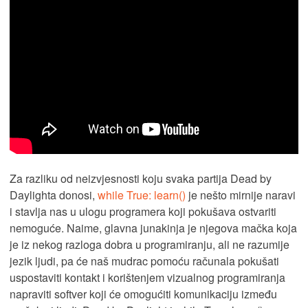
Za razliku od neizvjesnosti koju svaka partija Dead by
Daylighta donosi,
while True: learn()
je nešto mirnije naravi
i stavlja nas u ulogu programera koji pokušava ostvariti
nemoguće. Naime, glavna junakinja je njegova mačka koja
je iz nekog razloga dobra u programiranju, ali ne razumije
jezik ljudi, pa će naš mudrac pomoću računala pokušati
uspostaviti kontakt i korištenjem vizualnog programiranja
napraviti softver koji će omogućiti komunikaciju između