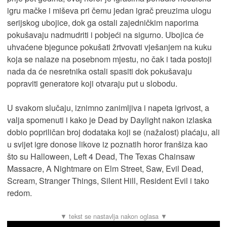
igru mačke i miševa pri čemu jedan igrač preuzima ulogu
serijskog ubojice, dok ga ostali zajedničkim naporima
pokušavaju nadmudriti i pobjeći na sigurno. Ubojica će
uhvaćene bjegunce pokušati žrtvovati vješanjem na kuku
koja se nalaze na posebnom mjestu, no čak i tada postoji
nada da će nesretnika ostali spasiti dok pokušavaju
popraviti generatore koji otvaraju put u slobodu.
U svakom slučaju, iznimno zanimljiva i napeta igrivost, a
valja spomenuti i kako je Dead by Daylight nakon izlaska
dobio popriličan broj dodataka koji se (nažalost) plaćaju, ali
u svijet igre donose likove iz poznatih horor franšiza kao
što su Halloween, Left 4 Dead, The Texas Chainsaw
Massacre, A Nightmare on Elm Street, Saw, Evil Dead,
Scream, Stranger Things, Silent Hill, Resident Evil i tako
redom.