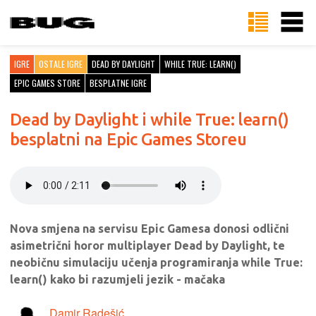
IGRE
OSTALE IGRE
DEAD BY DAYLIGHT
WHILE TRUE: LEARN()
EPIC GAMES STORE
BESPLATNE IGRE
Dead by Daylight i while True: learn()
besplatni na Epic Games Storeu
Nova smjena na servisu Epic Gamesa donosi odlični
asimetrični horor multiplayer Dead by Daylight, te
neobičnu simulaciju učenja programiranja while True:
learn() kako bi razumjeli jezik - mačaka
Damir Radešić