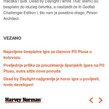
mačaka i ljudi. Dead by Daylight i while True: learn() su
besplatni do idućeg četvrtka, a naslijedit će ih Godfall
Challenger Edition i, što nam je posebno drago, Prison
Architect.
VEZANO
Najavljene besplatne igre za članove PS Plusa u
kolovozu
Posljednja prilika za preuzimanje lipanjskih igara na PS
Plusu, sutra stiže nova ponuda
Dead by Daylight najigranija je horor igra u povijesti,
tvrde developeri