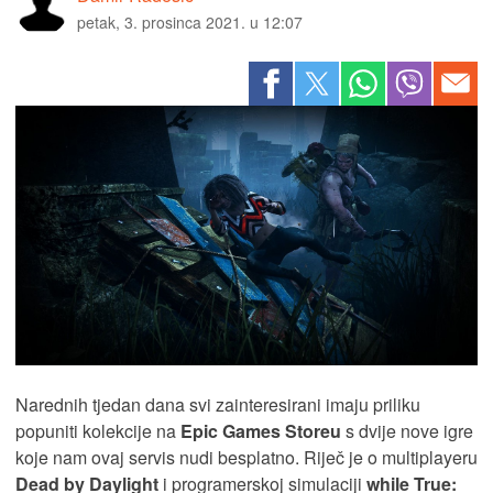
petak, 3. prosinca 2021. u 12:07
Narednih tjedan dana svi zainteresirani imaju priliku
popuniti kolekcije na
Epic Games Storeu
s dvije nove igre
koje nam ovaj servis nudi besplatno. Riječ je o multiplayeru
Dead by Daylight
i programerskoj simulaciji
while True: