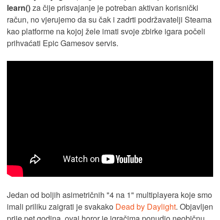
learn()
za čije prisvajanje je potreban aktivan korisnički
račun, no vjerujemo da su čak i zadrti podržavatelji Steama
kao platforme na kojoj žele imati svoje zbirke igara počeli
prihvaćati Epic Gamesov servis.
Jedan od boljih asimetričnih "4 na 1" multiplayera koje smo
imali priliku zaigrati je svakako
Dead by Daylight
. Objavljen
prije pet godina, ovaj horor je igračima ponudio neobičnu