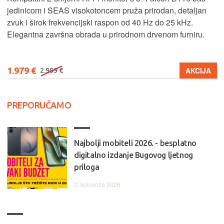
jedinicom i SEAS visokotoncem pruža prirodan, detaljan
zvuk i širok frekvencijski raspon od 40 Hz do 25 kHz.
Elegantna završna obrada u prirodnom drvenom furniru.
1.979 €
AKCIJA
2.999 €
PREPORUČAMO
Najbolji mobiteli 2026. - besplatno
digitalno izdanje Bugovog ljetnog
priloga
2. kolovoza 2026.