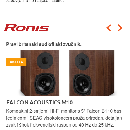
zabavljati, a ne natjecati stalno.
Pravi britanski audiofilski zvučnik.
AKCIJA
FALCON ACOUSTICS M10
Kompaktni 2-smjerni Hi-Fi monitor s 5" Falcon B110 bas
jedinicom i SEAS visokotoncem pruža prirodan, detaljan
zvuk i širok frekvencijski raspon od 40 Hz do 25 kHz.