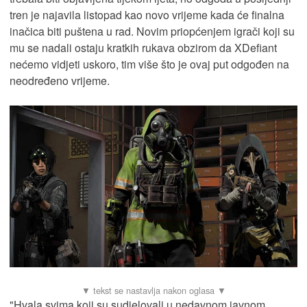
tren je najavila listopad kao novo vrijeme kada će finalna
inačica biti puštena u rad. Novim priopćenjem igrači koji su
mu se nadali ostaju kratkih rukava obzirom da XDefiant
nećemo vidjeti uskoro, tim više što je ovaj put odgođen na
neodređeno vrijeme.
"Hvala svima koji su sudjelovali u nedavnom javnom