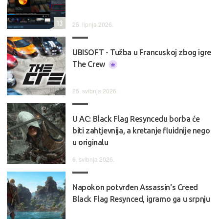
13
25. lipnja 2026.
UBISOFT - Tužba u Francuskoj zbog igre
The Crew
25. svibnja 2026.
U AC: Black Flag Resyncedu borba će
biti zahtjevnija, a kretanje fluidnije nego
u originalu
6. svibnja 2026.
Napokon potvrđen Assassin's Creed
Black Flag Resynced, igramo ga u srpnju