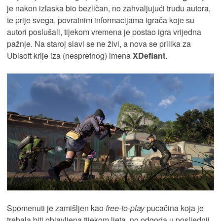
je nakon izlaska bio bezličan, no zahvaljujući trudu autora,
te prije svega, povratnim informacijama igrača koje su
autori poslušali, tijekom vremena je postao igra vrijedna
pažnje. Na staroj slavi se ne živi, a nova se prilika za
Ubisoft krije iza (nespretnog) imena
XDefiant
.
Spomenuti je zamišljen kao
free-to-play
pucačina koja je
trebala biti objavljena tijekom ljeta, no odgoda u posljednji