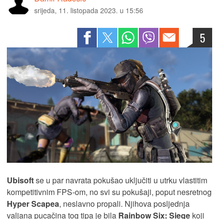
srijeda, 11. listopada 2023. u 15:56
5
Ubisoft
se u par navrata pokušao uključiti u utrku vlastitim
kompetitivnim FPS-om, no svi su pokušaji, poput nesretnog
Hyper Scapea
, neslavno propali. Njihova posljednja
valjana pucačina tog tipa je bila
Rainbow Six: Siege
koji