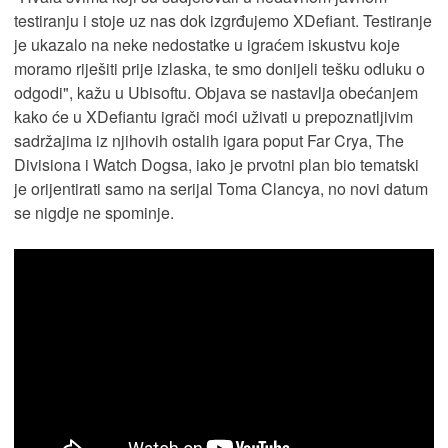
testiranju i stoje uz nas dok izgrđujemo XDefiant. Testiranje
je ukazalo na neke nedostatke u igraćem iskustvu koje
moramo riješiti prije izlaska, te smo donijeli tešku odluku o
odgodi", kažu u Ubisoftu. Objava se nastavlja obećanjem
kako će u XDefiantu igrači moći uživati u prepoznatljivim
sadržajima iz njihovih ostalih igara poput Far Crya, The
Divisiona i Watch Dogsa, iako je prvotni plan bio tematski
je orijentirati samo na serijal Toma Clancya, no novi datum
se nigdje ne spominje.