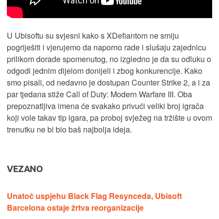
U Ubisoftu su svjesni kako s XDefiantom ne smiju
pogriješiti i vjerujemo da naporno rade i slušaju zajednicu
prilikom dorade spomenutog, no izgledno je da su odluku o
odgodi jednim dijelom donijeli i zbog konkurencije. Kako
smo pisali, od nedavno je dostupan Counter Strike 2, a i za
par tjedana stiže Call of Duty: Modern Warfare III. Oba
prepoznatljiva imena će svakako privući veliki broj igrača
koji vole takav tip igara, pa proboj svježeg na tržište u ovom
trenutku ne bi bio baš najbolja ideja.
VEZANO
Unatoč uspjehu Black Flag Resynceda, Ubisoft
Barcelona ostaje žrtva reorganizacije