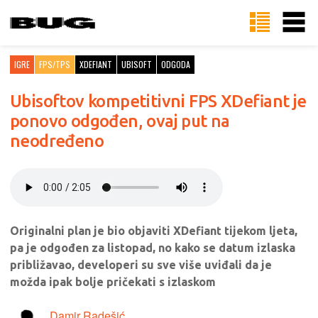
IGRE
FPS/TPS
XDEFIANT
UBISOFT
ODGODA
Ubisoftov kompetitivni FPS XDefiant je
ponovo odgođen, ovaj put na
neodređeno
Originalni plan je bio objaviti XDefiant tijekom ljeta,
pa je odgođen za listopad, no kako se datum izlaska
približavao, developeri su sve više uviđali da je
možda ipak bolje pričekati s izlaskom
Damir Radešić