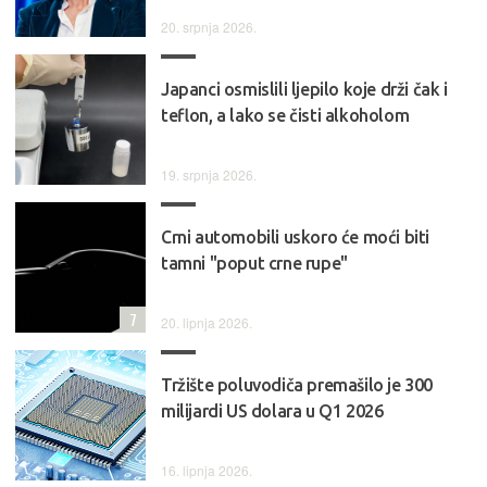
20. srpnja 2026.
Japanci osmislili ljepilo koje drži čak i
teflon, a lako se čisti alkoholom
19. srpnja 2026.
Crni automobili uskoro će moći biti
tamni "poput crne rupe"
7
20. lipnja 2026.
Tržište poluvodiča premašilo je 300
milijardi US dolara u Q1 2026
16. lipnja 2026.