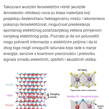
Takozvani wurtzitni feroelektrični nitridi (
wurtzite
ferroelectric nitridess
) nova su klasa materijala koji
posjeduju šesteročlanu heksagonalnu mrežu i istovremeno
pokazuju feroelektričnost, mogućnost preokretanja
spontanog električnog polarizacijskog vektora primjenom
vanjskog električnog polja. Poznato je da ovi poluvodiči
mogu pohraniti ​​informacije u električnim poljima i da bi
zbog toga mogli omogućiti računala koja rade s manje
energije, senzore s kvantnom preciznošću i pretvorbu
signala između električnih, optičkih i akustičnih oblika.