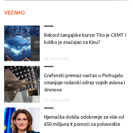
VEZANO
Rekord šangajske burze: Tko je CXMT i
koliko je značajan za Kinu?
28. srpnja 2026.
Grafenski premaz nastao u Portugalu
smanjuje radarski odraz vojnih aviona i
dronova
5
20. srpnja 2026.
Njemačka dobila odobrenje za više od
650 milijuna € pomoći za poluvodiče