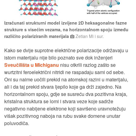
Izračunati strukturni model izvijene 2D heksagonalne fazne
strukture s visećim vezama, na horizontalnom spoju između
različito polariziranih materijala
Zetian Mi i sur.
Kako se dvije suprotne električne polarizacije održavaju u
istom materijalu nije bilo poznato sve dok inženjeri
Sveučilišta u Michiganu
nisu otkrili razlog zašto se
wurtzitni feroelektrični nitridi ne raspadaju sami od sebe.
Oni su naime uočili prekid na atomskoj razini u materijalu,
ali i da taj prekid stvara ljepilo koje ga drži zajedno. Na
horizontalnom spoju, gdje se susreću dva pozitivna kraja,
kristalna struktura se lomi i stvara veze koje sadrže
negativno nabijene elektrone koji savršeno uravnotežuju
višak pozitivnog naboja na rubu svake domene unutar
poluvodiča.