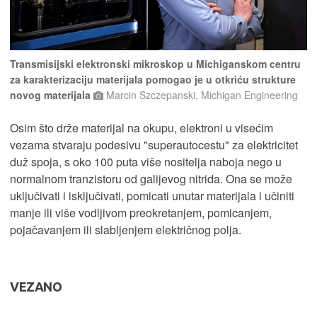
Transmisijski elektronski mikroskop u Michiganskom centru
za karakterizaciju materijala pomogao je u otkriću strukture
novog materijala
Marcin Szczepanski, Michigan Engineering
Osim što drže materijal na okupu, elektroni u visećim
vezama stvaraju podesivu "superautocestu" za elektricitet
duž spoja, s oko 100 puta više nositelja naboja nego u
normalnom tranzistoru od galijevog nitrida. Ona se može
uključivati ​​i isključivati, pomicati unutar materijala i učiniti
manje ili više vodljivom preokretanjem, pomicanjem,
pojačavanjem ili slabljenjem električnog polja.
VEZANO