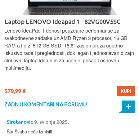
Laptop LENOVO Ideapad 1 - 82VG00V5SC
Lenovo IdeaPad 1 donosi pouzdane performanse za
svakodnevne zadatke uz AMD Ryzen 3 procesor, 16 GB
RAM-a i brzi 512 GB SSD. 15,6" zaslon pruža ugodno
iskustvo rada i preglednosti, dok lagan i jednostavan dizajn
čini ovaj laptop idealnim za učenje, posao i osnovnu
multimediju.
579,99 €
KUPI
ZADNJI KOMENTARI NA FORUMU
9. svibnja 2025.
Sirotanovic
Šta Švabo neće izmislit !