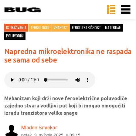
ISTRAŽIVANJA
TEHNOLOGIJE
ZNANOST
FEROELEKTRIČNOST
MATERIJALI
POLUVODIČI
Napredna mikroelektronika ne raspada
se sama od sebe
Mehanizam koji drži nove feroelektrične poluvodiče
zajedno stvara vodljivi put koji bi mogao omogućiti
izradu tranzistora velike snage
Mladen Smrekar
petak, 9. svibnja 2025. u 09:15