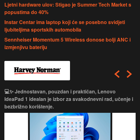
Ljetni hardware ulov: Stigao je Summer Tech Market s
popustima do 40%
Instar Centar ima laptop koji će se posebno svidjeti
ljubiteljima sportskih automobila
Sennheiser Momentum 5 Wireless donose bolji ANC i
izmjenjivu bateriju
💻✨ Jednostavan, pouzdan i praktičan, Lenovo
IdeaPad 1 idealan je izbor za svakodnevni rad, učenje i
bezbrižno korištenje.