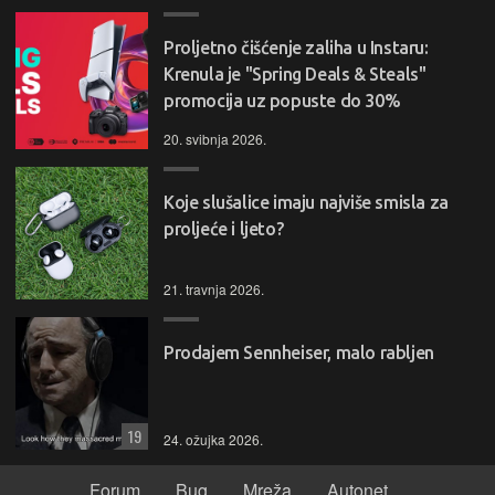
Proljetno čišćenje zaliha u Instaru:
Krenula je "Spring Deals & Steals"
promocija uz popuste do 30%
20. svibnja 2026.
Koje slušalice imaju najviše smisla za
proljeće i ljeto?
21. travnja 2026.
Prodajem Sennheiser, malo rabljen
19
24. ožujka 2026.
Forum
Bug
Mreža
Autonet