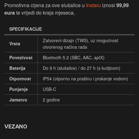
Promotivna cijena za ove slušalice u
Instaru
iznosi
99,99
eura
te vrijedi do kraja mjeseca,
SPECIFIKACIJE
Zatvoreni dizajn (TWS), uz mogućnost
Vrsta
otvorenog načina rada
Povezivost
Bluetooth 5.2 (SBC, AAC, aptX)
Baterija
Do 9 h (slušalice) / do 27 h (s kutijicom)
Otpornost
IP54 (otporno na prašinu i prskanje vodom)
Punjenje
USB-C
Jamstvo
2 godine
VEZANO