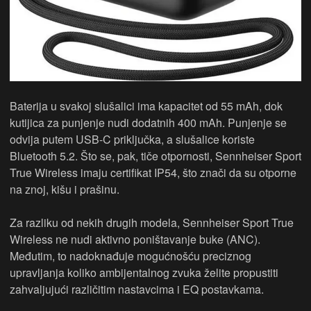
Baterija u svakoj slušalici ima kapacitet od 55 mAh, dok
kutijica za punjenje nudi dodatnih 400 mAh. Punjenje se
odvija putem USB-C priključka, a slušalice koriste
Bluetooth 5.2. Što se, pak, tiče otpornosti, Sennheiser Sport
True Wireless imaju certifikat IP54, što znači da su otporne
na znoj, kišu i prašinu.
Za razliku od nekih drugih modela, Sennheiser Sport True
Wireless ne nudi aktivno poništavanje buke (ANC).
Međutim, to nadoknađuje mogućnošću preciznog
upravljanja koliko ambijentalnog zvuka želite propustiti
zahvaljujući različitim nastavcima i EQ postavkama.