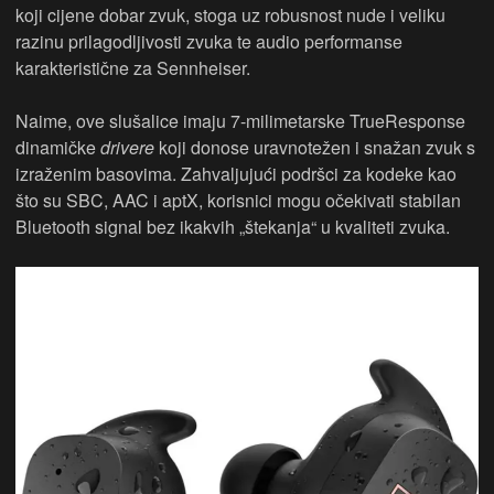
koji cijene dobar zvuk, stoga uz robusnost nude i veliku
razinu prilagodljivosti zvuka te audio performanse
karakteristične za Sennheiser.
Naime, ove slušalice imaju 7-milimetarske TrueResponse
dinamičke
drivere
koji donose uravnotežen i snažan zvuk s
izraženim basovima. Zahvaljujući podršci za kodeke kao
što su SBC, AAC i aptX, korisnici mogu očekivati stabilan
Bluetooth signal bez ikakvih „štekanja“ u kvaliteti zvuka.