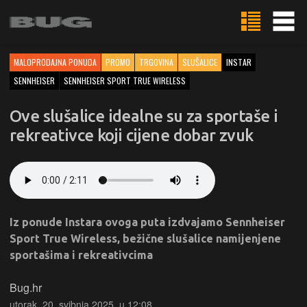
MALOPRODAJNA PONUDA
PROMO
TRGOVINA
SLUŠALICE
INSTAR
SENNHEISER
SENNHEISER SPORT TRUE WIRELESS
Ove slušalice idealne su za sportaše i
rekreativce koji cijene dobar zvuk
Iz ponude Instara ovoga puta izdvajamo Sennheiser
Sport True Wireless, bežične slušalice namijenjene
sportašima i rekreativcima
Bug.hr
utorak, 20. svibnja 2025. u 12:08