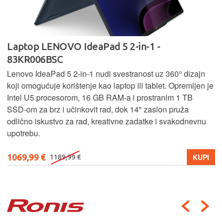
Laptop LENOVO IdeaPad 5 2-in-1 -
83KR006BSC
Lenovo IdeaPad 5 2‑in‑1 nudi svestranost uz 360° dizajn
koji omogućuje korištenje kao laptop ili tablet. Opremljen je
Intel U5 procesorom, 16 GB RAM-a i prostranim 1 TB
SSD‑om za brz i učinkovit rad, dok 14" zaslon pruža
odlično iskustvo za rad, kreativne zadatke i svakodnevnu
upotrebu.
1069,99 €
KUPI
1189,99 €