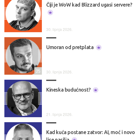
Čiji je WoW kad Blizzard ugasi servere?
30. lipnja 2026.
Umoran od pretplata
25
30. lipnja 2026.
Kineska budućnost?
21. lipnja 2026.
Kad kuća postane zatvor: AI, moć i novo
lice nasilja