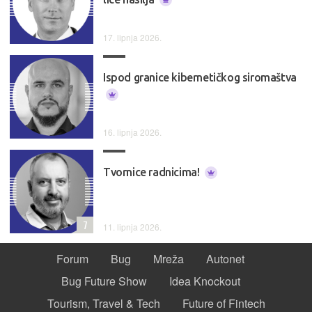
17. lipnja 2026.
Ispod granice kibernetičkog siromaštva
16. lipnja 2026.
Tvornice radnicima!
7
11. lipnja 2026.
Forum
Bug
Mreža
Autonet
Bug Future Show
Idea Knockout
Tourism, Travel & Tech
Future of Fintech