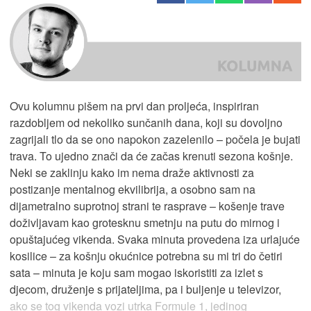
Ovu kolumnu pišem na prvi dan proljeća, inspiriran
razdobljem od nekoliko sunčanih dana, koji su dovoljno
zagrijali tlo da se ono napokon zazelenilo – počela je bujati
trava. To ujedno znači da će začas krenuti sezona košnje.
Neki se zaklinju kako im nema draže aktivnosti za
postizanje mentalnog ekvilibrija, a osobno sam na
dijametralno suprotnoj strani te rasprave – košenje trave
doživljavam kao grotesknu smetnju na putu do mirnog i
opuštajućeg vikenda. Svaka minuta provedena iza urlajuće
kosilice – za košnju okućnice potrebna su mi tri do četiri
sata – minuta je koju sam mogao iskoristiti za izlet s
djecom, druženje s prijateljima, pa i buljenje u televizor,
ako se tog vikenda vozi utrka Formule 1, jedinog