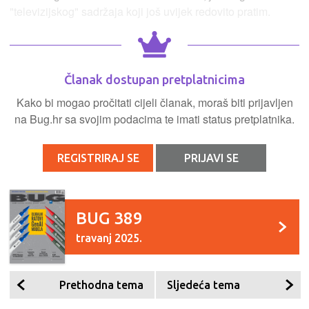
"televizijskog" sadržaja koji još uvijek redovito pratim.
Članak dostupan pretplatnicima
Kako bi mogao pročitati cijeli članak, moraš biti prijavljen
na Bug.hr sa svojim podacima te imati status pretplatnika.
REGISTRIRAJ SE
PRIJAVI SE
BUG 389
travanj 2025.
Prethodna tema
Sljedeća tema