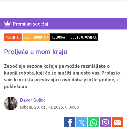
Premium sadržaj
KOMENTAR
BUG
ROBOTIKA
KOLUMNA
ROBOTSKE KOSILICE
Proljeće u mom kraju
Započinje sezona košnje pa možda razmišljate o
kupnji robota, koji će se mučiti umjesto vas. Prolazio
sam kroz ista previranja u ovo doba prošle godine, i –
pokleknuo
Davor Šuštić
subota, 29. ožujka 2025. u 06:00