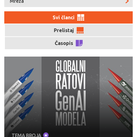
Mreža
Svi članci
Prelistaj
Časopis
TEMA BROJA