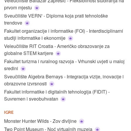
Veleučilište Baltazar Zaprešić - Fleksibilnost studiranja na
prvom mjestu
Sveučilište VERN' - Diploma koja prati tehnološke
trendove
Fakultet organizacije i informatike (FOI) - Interdisciplinarni
studiji informatike i ekonomije
Veleučilište RIT Croatia - Američko obrazovanje za
globalne STEM karijere
Fakultet turizma i ruralnog razvoja - Vrhunski uvjeti u maloj
sredini
Sveučilište Algebra Bernays - Integracija vizije, inovacije i
obrazovne izvrsnosti
Fakultet informatike i digitalnih tehnologija (FIDIT) -
Suvremen i sveobuhvatan
IGRE
Monster Hunter Wilds - Zov divljine
Two Point Museum - Noć virtualnih muzeja