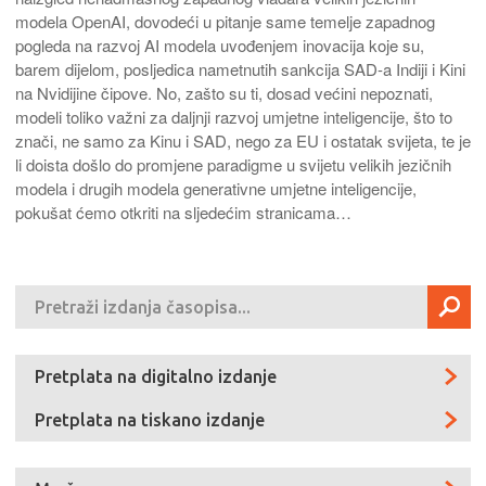
modela OpenAI, dovodeći u pitanje same temelje zapadnog
pogleda na razvoj AI modela uvođenjem inovacija koje su,
barem dijelom, posljedica nametnutih sankcija SAD-a Indiji i Kini
na Nvidijine čipove. No, zašto su ti, dosad većini nepoznati,
modeli toliko važni za daljnji razvoj umjetne inteligencije, što to
znači, ne samo za Kinu i SAD, nego za EU i ostatak svijeta, te je
li doista došlo do promjene paradigme u svijetu velikih jezičnih
modela i drugih modela generativne umjetne inteligencije,
pokušat ćemo otkriti na sljedećim stranicama…
Pretplata na digitalno izdanje
Pretplata na tiskano izdanje