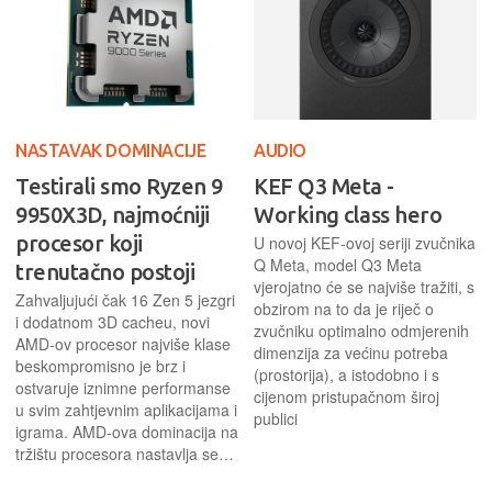
NASTAVAK DOMINACIJE
AUDIO
Testirali smo Ryzen 9
KEF Q3 Meta -
9950X3D, najmoćniji
Working class hero
procesor koji
U novoj KEF-ovoj seriji zvučnika
Q Meta, model Q3 Meta
trenutačno postoji
vjerojatno će se najviše tražiti, s
Zahvaljujući čak 16 Zen 5 jezgri
obzirom na to da je riječ o
i dodatnom 3D cacheu, novi
zvučniku optimalno odmjerenih
AMD-ov procesor najviše klase
dimenzija za većinu potreba
beskompromisno je brz i
(prostorija), a istodobno i s
ostvaruje iznimne performanse
cijenom pristupačnom široj
u svim zahtjevnim aplikacijama i
publici
igrama. AMD-ova dominacija na
tržištu procesora nastavlja se…