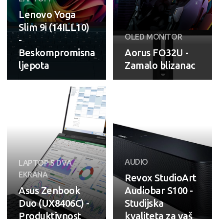
Lenovo Yoga
Slim 9i (14ILL10)
OLED MONITOR
-
Beskompromisna
Aorus FO32U -
ljepota
Zamalo blizanac
AUDIO
LAPTOP S DVA
EKRANA
Revox StudioArt
Asus Zenbook
Audiobar S100 -
Duo (UX8406C) -
Studijska
Produktivnost
kvaliteta za vaš