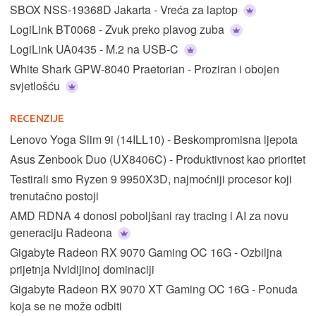
SBOX NSS-19368D Jakarta - Vreća za laptop
LogiLink BT0068 - Zvuk preko plavog zuba
LogiLink UA0435 - M.2 na USB-C
White Shark GPW-8040 Praetorian - Proziran i obojen
svjetlošću
RECENZIJE
Lenovo Yoga Slim 9i (14ILL10) - Beskompromisna ljepota
Asus Zenbook Duo (UX8406C) - Produktivnost kao prioritet
Testirali smo Ryzen 9 9950X3D, najmoćniji procesor koji
trenutačno postoji
AMD RDNA 4 donosi poboljšani ray tracing i AI za novu
generaciju Radeona
Gigabyte Radeon RX 9070 Gaming OC 16G - Ozbiljna
prijetnja Nvidijinoj dominaciji
Gigabyte Radeon RX 9070 XT Gaming OC 16G - Ponuda
koja se ne može odbiti