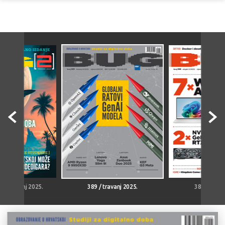
5 / travanj 2025.
389 / travanj 2025.
388 / ožuja