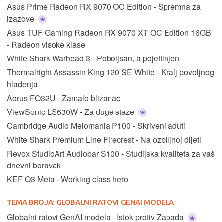
Asus Prime Radeon RX 9070 OC Edition - Spremna za
izazove
Asus TUF Gaming Radeon RX 9070 XT OC Edition 16GB
- Radeon visoke klase
White Shark Warhead 3 - Poboljšan, a pojeftinjen
Thermalright Assassin King 120 SE White - Kralj povoljnog
hlađenja
Aorus FO32U - Zamalo blizanac
ViewSonic LS630W - Za duge staze
Cambridge Audio Melomania P100 - Skriveni aduti
White Shark Premium Line Firecrest - Na ozbiljnoj dijeti
Revox StudioArt Audiobar S100 - Studijska kvaliteta za vaš
dnevni boravak
KEF Q3 Meta - Working class hero
TEMA BROJA:
GLOBALNI RATOVI GENAI MODELA
Globalni ratovi GenAI modela - Istok protiv Zapada