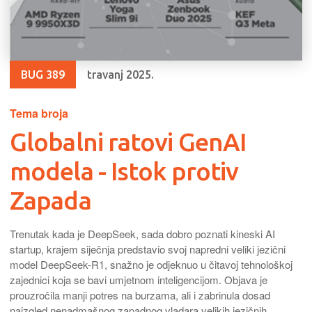
BUG 389
travanj 2025.
Tema broja
Globalni ratovi GenAI
modela - Istok protiv
Zapada
Trenutak kada je DeepSeek, sada dobro poznati kineski AI
startup, krajem siječnja predstavio svoj napredni veliki jezični
model DeepSeek-R1, snažno je odjeknuo u čitavoj tehnološkoj
zajednici koja se bavi umjetnom inteligencijom. Objava je
prouzročila manji potres na burzama, ali i zabrinula dosad
naizgled nenadmašnog zapadnog vladara velikih jezičnih