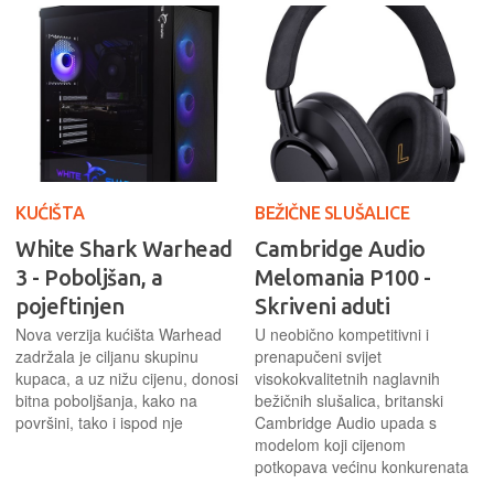
KUĆIŠTA
BEŽIČNE SLUŠALICE
White Shark Warhead
Cambridge Audio
3 - Poboljšan, a
Melomania P100 -
pojeftinjen
Skriveni aduti
Nova verzija kućišta Warhead
U neobično kompetitivni i
zadržala je ciljanu skupinu
prenapučeni svijet
kupaca, a uz nižu cijenu, donosi
visokokvalitetnih naglavnih
bitna poboljšanja, kako na
bežičnih slušalica, britanski
površini, tako i ispod nje
Cambridge Audio upada s
modelom koji cijenom
potkopava većinu konkurenata