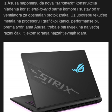
Iz Asusa napominju da nova "s
andwich
" konstrukcija
hlađenja koristi
end-to-end
parne komore i sustav od tri
ventilatora za optimalan protok zraka. Uz upotrebu tekućeg
metala na procesoru i grafičkoj kartici, performanse bi,
prema tvrdnjama Asusa, trebale biti uvijek na najvećoj
razini čak i tijekom igranja najzahtjevnijih igara.