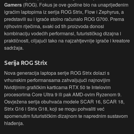
Gamers
(ROG). Fokus je ove godine bio na unaprijeđenim
igraćim laptopima iz serija ROG Strix, Flow i Zephyrus, a
predstavili su i igraće stolno računalo ROG G700. Prema
njihovim riječima, svaki od tih proizvoda donosi
kombinaciju vodećih performansi, futurističkog dizajna i
praktičnosti, ciljajući tako na najzahtjevnije igrače i kreatore
sadržaja.
Serija ROG Strix
Nova generacija laptopa serije ROG Strix dolazi s
vrhunskim performansama zahvaljujući najnovijim
Nvidijinim grafičkim karticama RTX 50 te Intelovim
procesorima Core Ultra 9 ili pak AMD-ovim Ryzenom 9.
Osvježena serija obuhvaća modele SCAR 16, SCAR 18,
Strix G16 i Strix G18, koji se mogu pohvaliti već
spomenutim futurističkim dizajnom te naprednim sustavom
hlađenja.