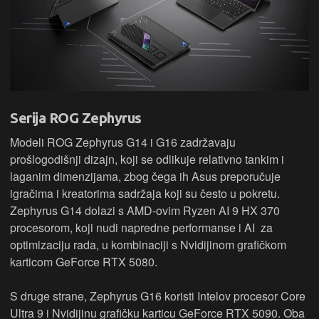
Serija ROG Zephyrus
Modeli ROG Zephyrus G14 i G16 zadržavaju
prošlogodišnji dizajn, koji se odlikuje relativno tankim i
laganim dimenzijama, zbog čega ih Asus preporučuje
igračima i kreatorima sadržaja koji su često u pokretu.
Zephyrus G14 dolazi s AMD-ovim Ryzen AI 9 HX 370
procesorom, koji nudi napredne performanse i AI za
optimizaciju rada, u kombinaciji s Nvidijinom grafičkom
karticom GeForce RTX 5080.
S druge strane, Zephyrus G16 koristi Intelov procesor Core
Ultra 9 i Nvidijinu grafičku karticu GeForce RTX 5090. Oba