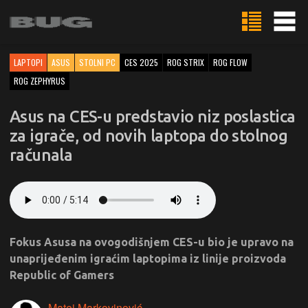
LAPTOPI
ASUS
STOLNI PC
CES 2025
ROG STRIX
ROG FLOW
ROG ZEPHYRUS
Asus na CES-u predstavio niz poslastica
za igrače, od novih laptopa do stolnog
računala
Fokus Asusa na ovogodišnjem CES-u bio je upravo na
unaprijeđenim igraćim laptopima iz linije proizvoda
Republic of Gamers
Matej Markovinović