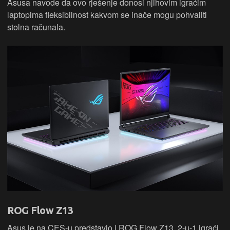
Asusa navode da ovo rješenje donosi njihovim igraćim
laptopima fleksibilnost kakvom se inače mogu pohvaliti
stolna računala.
ROG Flow Z13
Asus je na CES-u predstavio i ROG Flow Z13, 2-u-1 igraći