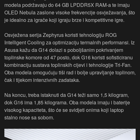
modela podržavaju do 64 GB LPDDR5X RAM-a te imaju
OLED Nebula zaslone visoke frekvencije osvježavanja, što
je idealno za igrače koji igraju brze i kompetitivne igre.
Osvježena serija Zephyrus koristi tehnologiju ROG
Intelligent Cooling za optimizaciju termalnih performansi. Iz
Asusa kažu da G14 dolazi s poboljšanim pokrivanjem
toplinske komore od 47 posto, dok G16 koristi sofisticiranu
kombinaciju sustava toplinskih cijevi i tehnologije Tri-Fan.
Oba modela omogućuju tiši rad i bolje upravljanje toplinom,
čak i tijekom intenzivnih zadataka.
Na koncu, treba istaknuti da G14 teži samo 1,5 kilogram,
dok G16 ima 1,85 kilograma. Oba modela imaju i baterije
visokog kapaciteta, što će se svidjeti onima koji laptop
stalno nose sa sobom.