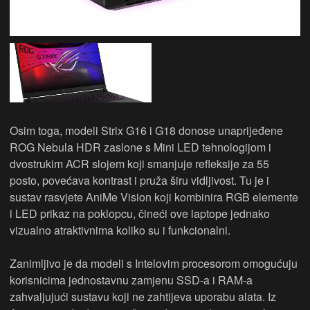
Osim toga, modeli Strix G16 i G18 donose unaprijeđene
ROG Nebula HDR zaslone s Mini LED tehnologijom i
dvostrukim ACR slojem koji smanjuje refleksije za 55
posto, povećava kontrast i pruža širu vidljivost. Tu je i
sustav rasvjete AniMe Vision koji kombinira RGB elemente
i LED prikaz na poklopcu, čineći ove laptope jednako
vizualno atraktivnima koliko su i funkcionalni.
Zanimljivo je da modeli s Intelovim procesorom omogućuju
korisnicima jednostavnu zamjenu SSD-a i RAM-a
zahvaljujući sustavu koji ne zahtijeva uporabu alata. Iz