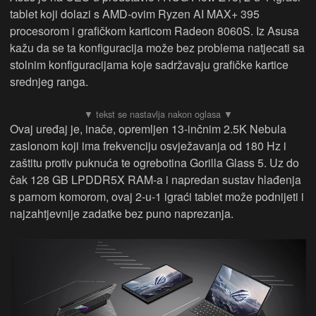
tablet koji dolazi s AMD-ovim Ryzen AI MAX+ 395
procesorom i grafičkom karticom Radeon 8060S. Iz Asusa
kažu da se ta konfiguracija može bez problema natjecati sa
stolnim konfiguracijama koje sadržavaju grafičke kartice
srednjeg ranga.
Ovaj uređaj je, inače, opremljen 13-inčnim 2.5K Nebula
zaslonom koji ima frekvenciju osvježavanja od 180 Hz i
zaštitu protiv puknuća te ogrebotina Gorilla Glass 5. Uz do
čak 128 GB LPDDR5X RAM-a i napredan sustav hlađenja
s parnom komorom, ovaj 2-u-1 igraći tablet može podnijeti i
najzahtjevnije zadatke bez puno naprezanja.