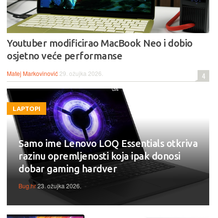
Youtuber modificirao MacBook Neo i dobio
osjetno veće performanse
Matej Markovinović
29. ožujka 2026.
4
LAPTOPI
Samo ime Lenovo LOQ Essentials otkriva
razinu opremljenosti koja ipak donosi
dobar gaming hardver
Bug.hr
23. ožujka 2026.