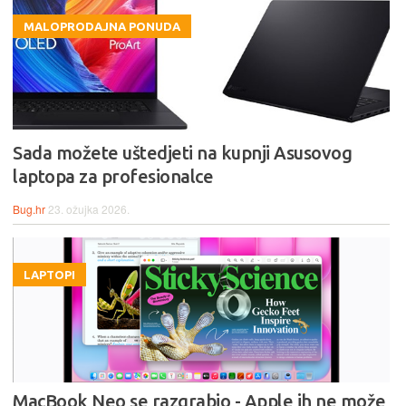
MALOPRODAJNA PONUDA
Sada možete uštedjeti na kupnji Asusovog
laptopa za profesionalce
Bug.hr
23. ožujka 2026.
LAPTOPI
MacBook Neo se razgrabio - Apple ih ne može