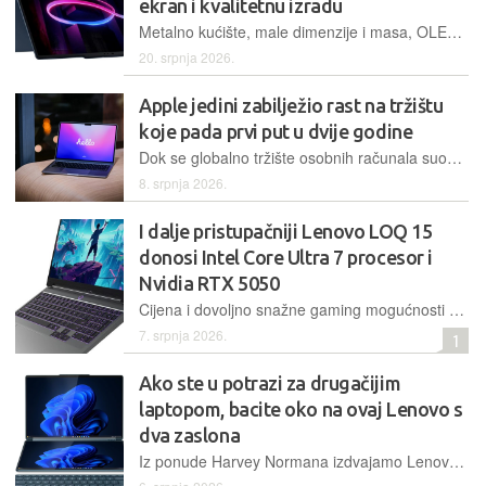
ekran i kvalitetnu izradu
Metalno kućište, male dimenzije i masa, OLED dodirni ekran i podrška za olovku te vrlo dobar novi Intelov procesor uz dobre multimedijalne mogućnosti čine Yogu 9i 2-u-1 jedanaeste generacije vrlo zanimljivim izborom
20. srpnja 2026.
Apple jedini zabilježio rast na tržištu
koje pada prvi put u dvije godine
Dok se globalno tržište osobnih računala suočava s padom od 4,9 posto zbog nestašice memorije i rasta cijena, Apple bilježi skok isporuka Macova od preko 10 posto
8. srpnja 2026.
I dalje pristupačniji Lenovo LOQ 15
donosi Intel Core Ultra 7 procesor i
Nvidia RTX 5050
Cijena i dovoljno snažne gaming mogućnosti glavni su oslonac LOQ 15 serije kojom Lenovo nastoji privuči gaming publiku. Oslanja se na solidnu kombinaciju procesora i dedicirane Nvidia grafičke kartice te vrlo solidnog ekrana sa 165 Hz
7. srpnja 2026.
1
Ako ste u potrazi za drugačijim
laptopom, bacite oko na ovaj Lenovo s
dva zaslona
Iz ponude Harvey Normana izdvajamo Lenovo Yoga Book 9 (83KJ000RRM), laptop koji će se svidjeti svima kojima su za rad potrebna dva zaslona