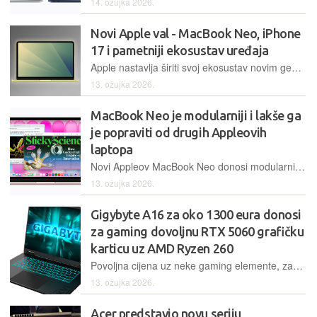
14. ožujka 2026.
Novi Apple val - MacBook Neo, iPhone
17 i pametniji ekosustav uređaja
Apple nastavlja širiti svoj ekosustav novim generacijama uređaja koji su sve snažniji, pametniji i međusobno povezaniji. MacBook Neo, iPhone 17 i iPhone 17 Pro Max donose kombinaciju mobilnosti, performansi i integracije koja korisnicima pojednostavljuje rad, komunikaciju i svakodnevne digitalne zadatke.
13. ožujka 2026.
MacBook Neo je modularniji i lakše ga
je popraviti od drugih Appleovih
laptopa
Novi Appleov MacBook Neo donosi modularniji dizajn koji olakšava popravke ključnih komponenti poput baterije i tipkovnice, što ga čini privlačnijim za poslovne korisnike i škole
13. ožujka 2026.
Gigybyte A16 za oko 1300 eura donosi
za gaming dovoljnu RTX 5060 grafičku
karticu uz AMD Ryzen 260
Povoljna cijena uz neke gaming elemente, zanimljiv dizajn i sposobne Nvidia grafičke kartice nove generacije čine zanimljivu kombinaciju sposobnu za igranje
13. ožujka 2026.
Acer predstavio novu seriju