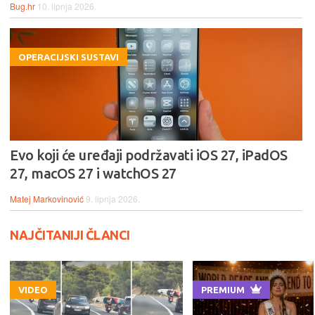
Bug.hr
10. lipnja 2026.
OPERACIJSKI SUSTAVI
Evo koji će uređaji podržavati iOS 27, iPadOS
27, macOS 27 i watchOS 27
Matej Markovinović
9. lipnja 2026.
NAJČITANIJI ČLANCI
VIDEO
PREMIUM