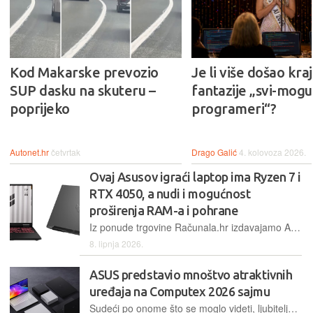
Kod Makarske prevozio
Je li više došao kraj
SUP dasku na skuteru –
fantazije „svi-mogu-
poprijeko
programeri“?
Autonet.hr
četvrtak
Drago Galić
4. kolovoza 2026.
Ovaj Asusov igraći laptop ima Ryzen 7 i
RTX 4050, a nudi i mogućnost
proširenja RAM-a i pohrane
Iz ponude trgovine Računala.hr izdavajamo Asus TUF Gaming A16 FA607NUG-RL177, igraći laptop koji nudi dovoljno dobre performanse za pokretanje modernih igara i za rad u zahtjevnijim programima
8. lipnja 2026.
ASUS predstavio mnoštvo atraktivnih
uređaja na Computex 2026 sajmu
Sudeći po onome što se moglo videti, ljubitelje novih tehnologija čeka zanimljiva jesen.