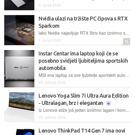
3. lipnja 2026.
Nvidia ulazi na tržište PC čipova s RTX
Sparkom
Iako Nvidia najavljuje RTX Strix kao iznimno snažan i učinkovit PC čip, nisu otkrili cijene niti predstavili konkretne testove performansi
1. lipnja 2026.
11
Instar Centar ima laptop koji će se
posebno svidjeti ljubiteljima sportskih
automobila
MSI ima laptop za sve ljubitelje sportskih automobila koji se može kupiti i u Instaru po promotivnoj cijeni od 2.099 eura
29. svibnja 2026.
Lenovo Yoga Slim 7i Ultra Aura Edition
- Ultralagan, brz i elegantan
Iz Lenova stiže još jedan iznimno lagani i kompaktni laptop temeljen na novoj generaciji Intelovih procesora Panther Lake, ovaj puta pod okriljem poznate i priznate obitelji Yoga. Atraktivan dizajn, masa ispod jednog kilograma i OLED ekran – kako odoljeti?
29. svibnja 2026.
Lenovo ThinkPad T14 Gen 7 ima novi