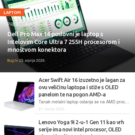
LAPTOPI
PREDSTAVLJANJA
Dell Pro Max 14 poslovni je laptop s
Intelovim Core Ultra 7 255H procesorom i
mnoštvom konektora
Bug.hr
23. srpnja 2026.
Acer Swift Air 16 izuzetno je lagan za
ovu veličinu laptopa i stiže s OLED
panelom te na pogon AMD-a
Tanak metalni laptop oslanja se na AMD procesore Krackan Point serije, no glavni adut mu je mala masa i kvalitetno tanko kućište te OLED ekran sa 120 Hz
21. srpnja 2026.
Lenovo Yoga 9i 2-u-1 Gen 11 kao vrh
serije ima novi Intel procesor, OLED