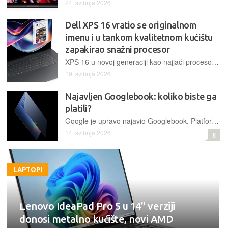
24. svibnja 2026.
Dell XPS 16 vratio se originalnom
imenu i u tankom kvalitetnom kućištu
zapakirao snažni procesor
XPS 16 u novoj generaciji kao najjači procesor u ponudi ima Core Ultra X7 385H koji dolazi sa snažnom integriranom grafičkom karticom. Uz to je Dell ponudio kvalitetnu izradu i mogućnost OLED ekrana kojeg zasada nismo našli u domaćim trgovinama
19. svibnja 2026.
Najavljen Googlebook: koliko biste ga
platili?
Google je upravo najavio Googlebook. Platforma bazirana na Androidu, s Geminijem, Google Play Storeom i partnerima kao što su Dell, HP, Lenovo, Acer i Asus. Prvi modeli dolaze u jesen. Cijena nije objavljena a o tome najviše ovisi koliko će biti uspješan na tržištu
14. svibnja 2026.
8
LAPTOPI
Lenovo IdeaPad Pro 5 u 14'' verziji
donosi metalno kućište, novi AMD