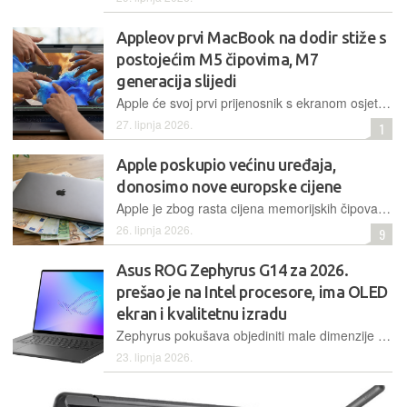
Appleov prvi MacBook na dodir stiže s
postojećim M5 čipovima, M7
generacija slijedi
Apple će svoj prvi prijenosnik s ekranom osjetljivim na dodir pokretati postojećim vrhunskim čipovima M5 Pro i M5 Max, preskaču se varijante generacije M6 a nasljednici, čipovi M7 Pro i M7 Max, već su u fazi testiranja
27. lipnja 2026.
1
Apple poskupio većinu uređaja,
donosimo nove europske cijene
Apple je zbog rasta cijena memorijskih čipova značajno povisio cijene većine svojih uređaja. Poskupljenja će najviše osjetiti kupci iPada Pro i MacBooka
26. lipnja 2026.
9
Asus ROG Zephyrus G14 za 2026.
prešao je na Intel procesore, ima OLED
ekran i kvalitetnu izradu
Zephyrus pokušava objediniti male dimenzije s vrlo kvalitetnim materijalima u izradi, napredni i vrlo svjetli OLED ekran uz snažne komponente koje će omogućiti kvalitetno igranje. Takva kombinacija ima izazov u vidu visoke cijene
23. lipnja 2026.