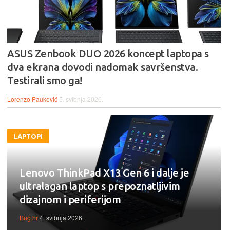
ASUS Zenbook DUO 2026 koncept laptopa s
dva ekrana dovodi nadomak savršenstva.
Testirali smo ga!
Lorenzo Pauković
5. svibnja 2026.
LAPTOPI
Lenovo ThinkPad X13 Gen 6 i dalje je
ultralagan laptop s prepoznatljivim
dizajnom i periferijom
Bug.hr
4. svibnja 2026.