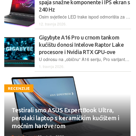
spaja snažne komponente i IPS ekran s
240 Hz
Osim svjetleće LED trake ispod odmorišta za dlanove, ROG Strix G18 nema osobito napadan dizajn, a igrače će razveseliti snažan Core Ultra 9 procesor i Nvidia grafičke kartice, kao i veliki ekran od 18'' sa stopom osvježavanja od 240 Hz
12. travnja 2026.
Gigybyte A16 Pro u crnom tankom
kućištu donosi Intelove Raptor Lake
procesore i Nvidia RTX GPU-ove
U odnosu na „običnu“ A16 seriju, Pro varijanta odskače u pogledu dizajna, a osim izgleda ima i moćnije komponente. Tako sustav pokreće Core 7 240H u kombinaciji s RTX 5070 Ti. Gigabyte je uz to ponudio relativno tanak dizajn i vrlo dobar IPS ekran sa 165 Hz
1. travnja 2026.
RECENZIJE
Testirali smo ASUS ExpertBook Ultra,
perolaki laptop s keramičkim kućištem i
moćnim hardverom