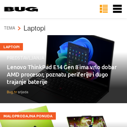
Laptopi
TEMA
LAPTOPI
PREDSTAVLJANJA
Lenovo ThinkPad E14 Gen 8 ima vrlo dobar
AMD procesor, poznatu periferiju i dugo
trajanje baterije
Bug.hr
srijeda
MALOPRODAJNA PONUDA