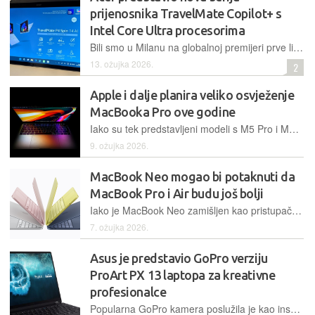
prijenosnika TravelMate Copilot+ s
Intel Core Ultra procesorima
Bili smo u Milanu na globalnoj premijeri prve linije poslovnih računala TravelMate Copilot+ s Intel Core Ultra Series 3 procesorima, fokusiranu na integraciju umjetne inteligencije i sigurnost sustava
13. ožujka 2026.
2
Apple i dalje planira veliko osvježenje
MacBooka Pro ove godine
Iako su tek predstavljeni modeli s M5 Pro i M5 Max SoC-ovima, Apple navodno već priprema novu generaciju MacBooka Pro s OLED zaslonom na dodir
9. ožujka 2026.
MacBook Neo mogao bi potaknuti da
MacBook Pro i Air budu još bolji
Iako je MacBook Neo zamišljen kao pristupačni ulaz u Appleov svijet laptopa, mogao bi imati širi utjecaj na cijelu liniju MacBooka
7. ožujka 2026.
Asus je predstavio GoPro verziju
ProArt PX 13 laptopa za kreativne
profesionalce
Popularna GoPro kamera poslužila je kao inspiracija za dizajn ove verzije PX13 laptopa koji dolazi s čak 128 GB radne memorije i snažnim AMD Ryzen AI MAX + 395 procesorom