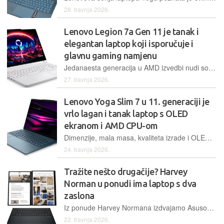
28. travnja 2026.
Lenovo Legion 7a Gen 11 je tanak i
elegantan laptop koji isporučuje i
glavnu gaming namjenu
Jedanaesta generacija u AMD izvedbi nudi solidan Ryzen AI 7 ili 9 procesor i Nvidia RTX 5060 grafičku karticu s kojom ćete se moći igrati, a OLED ekran je uz nešto kompaktnije dimenzije za 16'' model jedna od jačih strana
27. travnja 2026.
Lenovo Yoga Slim 7 u 11. generaciji je
vrlo lagan i tanak laptop s OLED
ekranom i AMD CPU-om
Dimenzije, mala masa, kvaliteta izrade i OLED ekran jače su strane ultraprijenosnika koji nosi poznati Yoga brend. Laptop se oslanja na Ryzen AI 7 445procesor i AMD-ovu integriranu grafičku karticu
24. travnja 2026.
Tražite nešto drugačije? Harvey
Norman u ponudi ima laptop s dva
zaslona
Iz ponude Harvey Normana izdvajamo Asusov laptop s dva 14-inčna 3K OLED zaslona na dodir, nešto što nije toliko uobičajeno
22. travnja 2026.