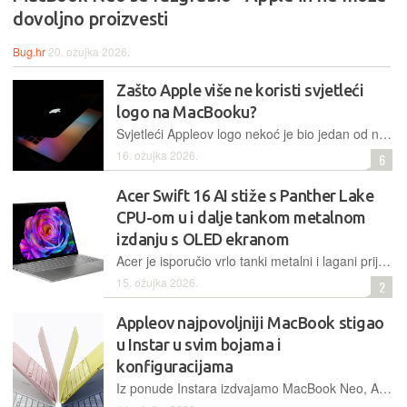
dovoljno proizvesti
Bug.hr
20. ožujka 2026.
Zašto Apple više ne koristi svjetleći
logo na MacBooku?
Svjetleći Appleov logo nekoć je bio jedan od najprepoznatljivijih detalja MacBooka, no iz Appleovih je prijenosnika nestao još 2015. godine
16. ožujka 2026.
6
Acer Swift 16 AI stiže s Panther Lake
CPU-om u i dalje tankom metalnom
izdanju s OLED ekranom
Acer je isporučio vrlo tanki metalni i lagani prijenosnik sa 16'' OLED ekranom koji sada ide na pogon novih Intelovih procesora koji imaju vrlo snažnu integriranu grafičku karticu
15. ožujka 2026.
2
Appleov najpovoljniji MacBook stigao
u Instar u svim bojama i
konfiguracijama
Iz ponude Instara izdvajamo MacBook Neo, Appleov najnoviji laptop 'za mase' koji će se najviše svidjeti onima koji trebaju laptop za rješavanje svakodnevnih zadataka