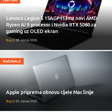
LAPTOPI
PREDSTAVLJANJA
Lenovo Legion 5 15AGP11 ima novi AMD
Ryzen AI 9 procesor i Nvidia RTX 5060 za
gaming uz OLED ekran
Bug.hr
28. srpnja 2026.
RAČUNALA
Apple priprema obnovu cijele Mac linije
Bug.hr
23. srpnja 2026.