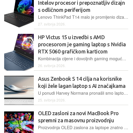
Intelov procesor i prepoznatljiv dizajn
s odličnom periferijom
Lenovo ThinkPad T14 malo je promijenio dizajn, dodao novi Intelov Panther Lake procesor koji nije nužno korak naprijed, a i dalje se hvali odličnom periferijom te mogućnostima popravljanja i nadogradnje
27. svibnja 2026.
HP Victus 15 u izvedbi s AMD
procesorom je gaming laptop s Nvidia
RTX 5060 grafičkom karticom
Kombinacija cijene i dovoljnih gaming mogućnosti dugogodišnja je formula za Victus modele koji su HP-ov odgovor za povoljniji laptop za igranje. Osim solidne CPU-GPU kombinacije, kao treću važnu osobinu gaming modela donosi stopu osvježavanja ekrana od 144 Hz
26. svibnja 2026.
Asus Zenbook S 14 cilja na korisnike
koji žele lagan laptop s AI značajkama
U ponudi Harvey Normana pronašli smo laptop idealan za one koji žele lagani, kompaktan uređaj solidnih specifikacija, napravljen od premium materijala
25. svibnja 2026.
OLED zasloni za novi MacBook Pro
spremni za masovnu proizvodnju
Proizvodnja OLED zaslona za laptope znatno je složenija nego za mobitele, ponajviše zbog većih dimenzija i viših zahtjeva za kvalitetom prikaza