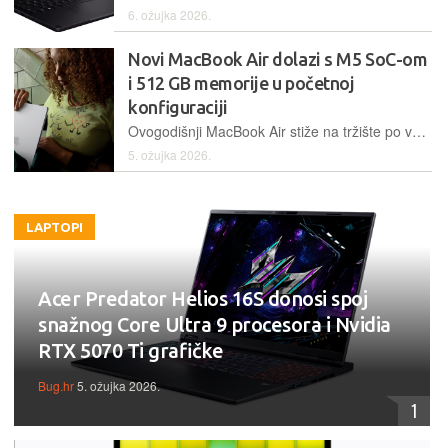
6. ožujka 2026.
Novi MacBook Air dolazi s M5 SoC-om
i 512 GB memorije u početnoj
konfiguraciji
Ovogodišnji MacBook Air stiže na tržište po većoj početnoj cijeni, ali donosi novi M5 SoC i više memorije u početnoj konfiguraciji
5. ožujka 2026.
LAPTOPI
Acer Predator Helios 16S donosi spoj
snažnog Core Ultra 9 procesora i Nvidia
RTX 5070 Ti grafičke
Bug.hr
5. ožujka 2026.
1