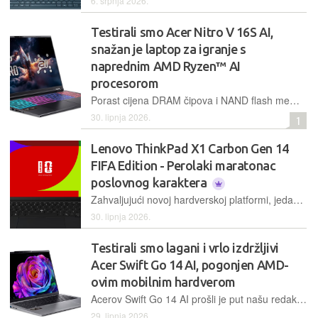
6. srpnja 2026.
Testirali smo Acer Nitro V 16S AI,
snažan je laptop za igranje s
naprednim AMD Ryzen™ AI
procesorom
Porast cijena DRAM čipova i NAND flash memorije stvara sve veći pritisak na proizvođače računala, a očiti primjer tog trenda netom je predstavljeni Acer Nitro V 16S AI, inače dobro opremljen i snažan igraći prijenosnik
30. lipnja 2026.
1
Lenovo ThinkPad X1 Carbon Gen 14
FIFA Edition - Perolaki maratonac
poslovnog karaktera
Zahvaljujući novoj hardverskoj platformi, jedan od najboljih ultraprijenosnika na tržištu dobio je još jednu odliku: maratonsko trajanje baterije
30. lipnja 2026.
Testirali smo lagani i vrlo izdržljivi
Acer Swift Go 14 AI, pogonjen AMD-
ovim mobilnim hardverom
Acerov Swift Go 14 AI prošli je put našu redakciju posjetio s procesorom arhitekture ARM i poprilično nas impresionirao. Osvježeno izdanje dolazi s x86 procesorom, koji dokazuje da ta arhitektura i dalje može pokazati zube mlađim konkurentima
29. lipnja 2026.