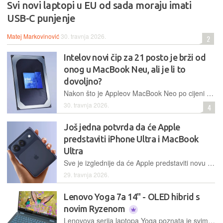
Svi novi laptopi u EU od sada moraju imati
USB-C punjenje
Matej Markovinović
30. travnja 2026.
2
Intelov novi čip za 21 posto je brži od
onog u MacBook Neu, ali je li to
dovoljno?
Nakon što je Appleov MacBook Neo po cijeni od 599 dolara uzdrmao tržište, Intel odgovara novim Wildcat Lake procesorom. Prvi testovi pokazuju 21 posto bolje performanse, no pobjeda u svijetu laptopa ovisi o puno više od sirove snage
30. travnja 2026.
4
Još jedna potvrda da će Apple
predstaviti iPhone Ultra i MacBook
Ultra
Sve je izglednije da će Apple predstaviti novu liniju proizvoda koja će biti naprednija, ali i skuplja od dosadašnjeg vrhunca, odnosno Pro modela
29. travnja 2026.
Lenovo Yoga 7a 14" - OLED hibrid s
novim Ryzenom
Lenovova serija laptopa Yoga poznata je svima koji preferiraju konvertibilne uređaj – laptop koji istovremeno može odigrati i ulogu velikog tableta. Jedna od najnovijih modela u ovoj seriji jest Yoga 7a temeljena na procesorima iz nove AMD-ove serije Ryzen AI 400