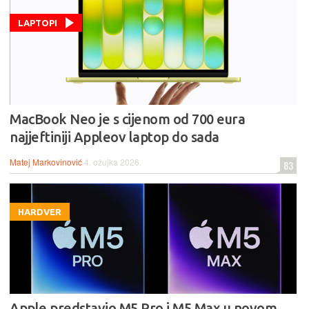
LAPTOPI
MacBook Neo je s cijenom od 700 eura
najjeftiniji Appleov laptop do sada
Matej Markovinović
4. ožujka 2026.
83
HARDVER
Apple predstavio M5 Pro i M5 Max u novom