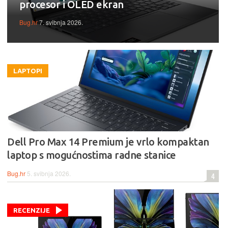
procesor i OLED ekran
Bug.hr
7. svibnja 2026.
LAPTOPI
Dell Pro Max 14 Premium je vrlo kompaktan
laptop s mogućnostima radne stanice
Bug.hr
5. svibnja 2026.
4
RECENZIJE