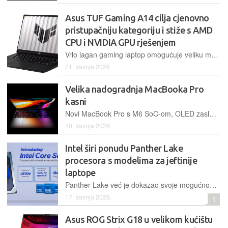
Asus TUF Gaming A14 cilja cjenovno
pristupačniju kategoriju i stiže s AMD
CPU i NVIDIA GPU rješenjem
Vrlo lagan gaming laptop omogućuje veliku mobilnost, a da se pri tome ipak isporuče i pristojne gaming mogućnosti. Za performanse se brine kombinacija AMD Ryzen AI 9 procesora i ulazne Nvidia grafičke kartice RTX 5060
21. travnja 2026.
Velika nadogradnja MacBooka Pro
kasni
Novi MacBook Pro s M6 SoC-om, OLED zaslonom i ekranom osjetljivim na dodir navodno neće biti predstavljen krajem ove godine, već tek početkom 2027.
20. travnja 2026.
Intel širi ponudu Panther Lake
procesora s modelima za jeftinije
laptope
Panther Lake već je dokazao svoje mogućnosti u višem segmentu uz snažne performanse i dobru energetsku učinkovitost, a sada će to prenijeti i na jeftiniju liniju procesora Core Series 3
17. travnja 2026.
1
Asus ROG Strix G18 u velikom kućištu