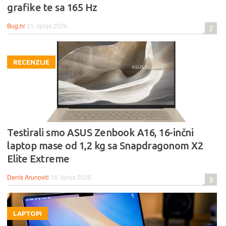
grafike te sa 165 Hz
Bug.hr
21. lipnja 2026.
2
RECENZIJE
Testirali smo ASUS Zenbook A16, 16-inčni
laptop mase od 1,2 kg sa Snapdragonom X2
Elite Extreme
Denis Arunović
16. lipnja 2026.
9
LAPTOPI