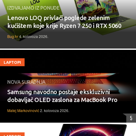
IZDVAJAMO IZ PONUDE
Lenovo LOQ privlači poglede zelenim
kućištem koje krije Ryzen 7 250 i RTX 5060
Bug.hr
4. kolovoza 2026.
LAPTOPI
NOVA SURADNJA
Samsung navodno postaje ekskluzivni
dobavljač OLED zaslona za MacBook Pro
Matej Markovinović
2. kolovoza 2026.
5