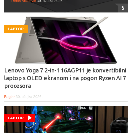
Denis Arunović
30. ožujka 2026.
5
LAPTOPI
Lenovo Yoga 7 2-in-1 16AGP11 je konvertibilni
laptop s OLED ekranom i na pogon Ryzen AI 7
procesora
Bug.hr
30. ožujka 2026.
LAPTOPI