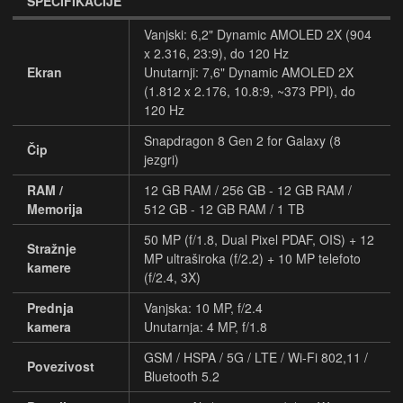
SPECIFIKACIJE
Vanjski: 6,2" Dynamic AMOLED 2X (904
x 2.316, 23:9), do 120 Hz
Ekran
Unutarnji: 7,6" Dynamic AMOLED 2X
(1.812 x 2.176, 10.8:9, ~373 PPI), do
120 Hz
Snapdragon 8 Gen 2 for Galaxy (8
Čip
jezgri)
RAM /
12 GB RAM / 256 GB - 12 GB RAM /
Memorija
512 GB - 12 GB RAM / 1 TB
50 MP (f/1.8, Dual Pixel PDAF, OIS) + 12
Stražnje
MP ultraširoka (f/2.2) + 10 MP telefoto
kamere
(f/2.4, 3X)
Prednja
Vanjska: 10 MP, f/2.4
kamera
Unutarnja: 4 MP, f/1.8
GSM / HSPA / 5G / LTE / Wi-Fi 802,11 /
Povezivost
Bluetooth 5.2