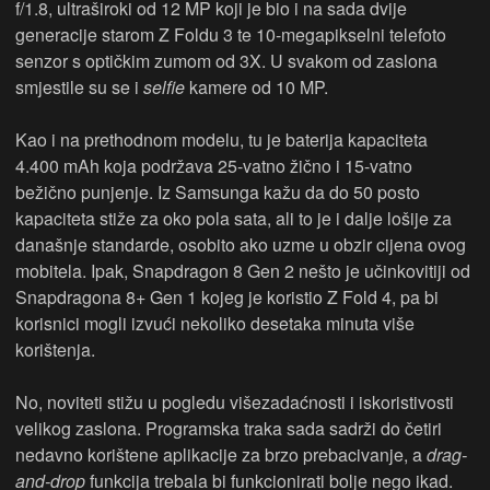
f/1.8, ultraširoki od 12 MP koji je bio i na sada dvije
generacije starom Z Foldu 3 te 10-megapikselni telefoto
senzor s optičkim zumom od 3X. U svakom od zaslona
smjestile su se i
selfie
kamere od 10 MP.
Kao i na prethodnom modelu, tu je baterija kapaciteta
4.400 mAh koja podržava 25-vatno žično i 15-vatno
bežično punjenje. Iz Samsunga kažu da do 50 posto
kapaciteta stiže za oko pola sata, ali to je i dalje lošije za
današnje standarde, osobito ako uzme u obzir cijena ovog
mobitela. Ipak, Snapdragon 8 Gen 2 nešto je učinkovitiji od
Snapdragona 8+ Gen 1 kojeg je koristio Z Fold 4, pa bi
korisnici mogli izvući nekoliko desetaka minuta više
korištenja.
No, noviteti stižu u pogledu višezadaćnosti i iskoristivosti
velikog zaslona. Programska traka sada sadrži do četiri
nedavno korištene aplikacije za brzo prebacivanje, a
drag-
and-drop
funkcija trebala bi funkcionirati bolje nego ikad.