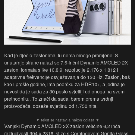
Kad je riječ o zaslonima, tu nema mnogo promjene. S
unutarnje strane nalazi se 7,6-inčni Dynamic AMOLED 2X
zaslon, formata slike 10.8:9, rezolucije 2.176 x 1.812 i
adaptivne frekvencije osvježavanja do 120 Hz. Zaslon, baš
kao i prošle godine, ima podršku za HDR10+, a jedina je
novost da je sada za 30 posto svjetliji od onoga na svom
prethodniku. To znači da sada, barem prema tvrdnji
proizvođača, doseže svjetlinu od 1.750 nita.
Vanjski Dynamic AMOLED 2X zaslon veličine 6,2 inča i
razlučivosti 904 x 2316, stiže s Corningovom Gorilla Glass