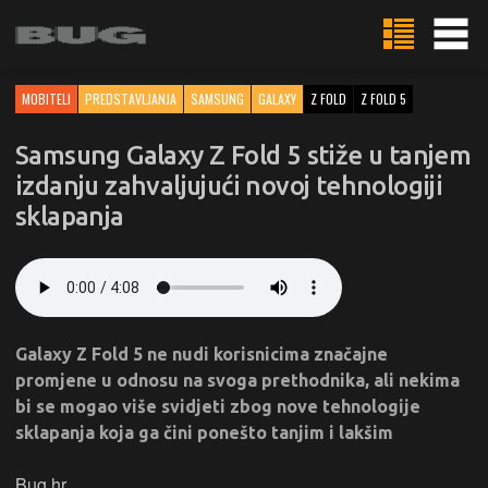
MOBITELI
PREDSTAVLJANJA
SAMSUNG
GALAXY
Z FOLD
Z FOLD 5
Samsung Galaxy Z Fold 5 stiže u tanjem
izdanju zahvaljujući novoj tehnologiji
sklapanja
Galaxy Z Fold 5 ne nudi korisnicima značajne
promjene u odnosu na svoga prethodnika, ali nekima
bi se mogao više svidjeti zbog nove tehnologije
sklapanja koja ga čini ponešto tanjim i lakšim
Bug.hr