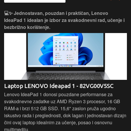
💻✨ Jednostavan, pouzdan i praktičan, Lenovo
IdeaPad 1 idealan je izbor za svakodnevni rad, učenje i
bezbrižno korištenje.
Laptop LENOVO Ideapad 1 - 82VG00V5SC
Lenovo IdeaPad 1 donosi pouzdane performanse za
svakodnevne zadatke uz AMD Ryzen 3 procesor, 16 GB
RAM-a i brzi 512 GB SSD. 15,6" zaslon pruža ugodno
iskustvo rada i preglednosti, dok lagan i jednostavan dizajn
čini ovaj laptop idealnim za učenje, posao i osnovnu
multimediju.