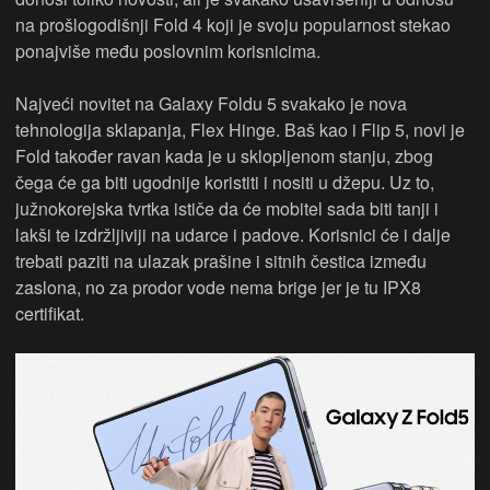
na prošlogodišnji Fold 4 koji je svoju popularnost stekao
ponajviše među poslovnim korisnicima.
Najveći novitet na Galaxy Foldu 5 svakako je nova
tehnologija sklapanja, Flex Hinge. Baš kao i Flip 5, novi je
Fold također ravan kada je u sklopljenom stanju, zbog
čega će ga biti ugodnije koristiti i nositi u džepu. Uz to,
južnokorejska tvrtka ističe da će mobitel sada biti tanji i
lakši te izdržljiviji na udarce i padove. Korisnici će i dalje
trebati paziti na ulazak prašine i sitnih čestica između
zaslona, no za prodor vode nema brige jer je tu IPX8
certifikat.