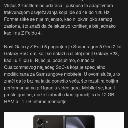
Victus 2 zaštitom od udaraca i puknuća te adaptivnom
frekvencijom osvježavanja koja ide od 48 do 120 Hz.
Format slike se nije mijenjao, kao ni okviri oko samog
zaslona, što znači da će iskustvo korištenja biti jednako
kao i na Z Foldu 4.
Novi Galaxy Z Fold 5 pogonjen je Snapdragon 8 Gen 2 for
Galaxy SoC-om, koji se nalazi u cijeloj seriji Galaxy S23,
kao i u Flipu 5. Riječ je, podsjetimo, o inačici
Qualcommovog najjačeg SoC-a koja je specijalno
modificirana za Samsungove mobitele. U ovom slučaju to
znači da je brzina takta ponešto veća, što rezultira boljim
performansama pri igranju videoigara. Mobitel se, kao i
prošle godine, može izabrati u konfiguraciji s do 12 GB
RAM-a i 1 TB interne memorije.