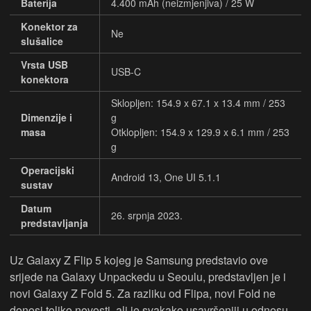
Baterija
4.400 mAh (neizmjenjiva) / 25 W
Konektor za
Ne
slušalice
Vrsta USB
USB-C
konektora
Sklopljen: 154.9 x 67.1 x 13.4 mm / 253
Dimenzije i
g
masa
Otklopljen: 154.9 x 129.9 x 6.1 mm / 253
g
Operacijski
Android 13, One UI 5.1.1
sustav
Datum
26. srpnja 2023.
predstavljanja
Uz Galaxy Z Flip 5 kojeg je Samsung predstavio ove
srijede na Galaxy Unpackedu u Seoulu, predstavljen je i
novi Galaxy Z Fold 5. Za razliku od Flipa, novi Fold ne
donosi toliko novosti, ali je svakako usavršeniji u odnosu