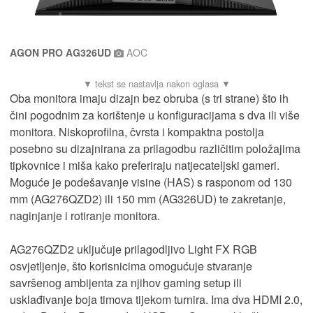
AGON PRO AG326UD
AOC
Oba monitora imaju dizajn bez obruba (s tri strane) što ih
čini pogodnim za korištenje u konfiguracijama s dva ili više
monitora. Niskoprofilna, čvrsta i kompaktna postolja
posebno su dizajnirana za prilagodbu različitim položajima
tipkovnice i miša kako preferiraju natjecateljski gameri.
Moguće je podešavanje visine (HAS) s rasponom od 130
mm (AG276QZD2) ili 150 mm (AG326UD) te zakretanje,
naginjanje i rotiranje monitora.
AG276QZD2 uključuje prilagodljivo Light FX RGB
osvjetljenje, što korisnicima omogućuje stvaranje
savršenog ambijenta za njihov gaming setup ili
usklađivanje boja timova tijekom turnira. Ima dva HDMI 2.0,