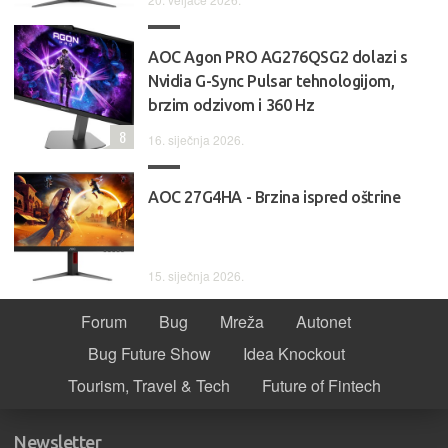
AOC Agon PRO AG276QSG2 dolazi s
Nvidia G-Sync Pulsar tehnologijom,
brzim odzivom i 360 Hz
8
16. siječnja 2026.
AOC 27G4HA - Brzina ispred oštrine
15. siječnja 2026.
Forum
Bug
Mreža
Autonet
Bug Future Show
Idea Knockout
Tourism, Travel & Tech
Future of Fintech
Newsletter