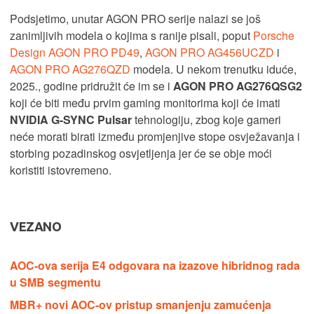
Podsjetimo, unutar AGON PRO serije nalazi se još
zanimljivih modela o kojima s ranije pisali, poput
Porsche
Design AGON PRO PD49
,
AGON PRO AG456UCZD
i
AGON PRO AG276QZD
modela. U nekom trenutku iduće,
2025., godine pridružit će im se i
AGON PRO AG276QSG2
koji će biti među prvim gaming monitorima koji će imati
NVIDIA G-SYNC Pulsar
tehnologiju, zbog koje gameri
neće morati birati između promjenjive stope osvježavanja i
storbing pozadinskog osvjetljenja jer će se obje moći
koristiti istovremeno.
VEZANO
AOC-ova serija E4 odgovara na izazove hibridnog rada
u SMB segmentu
MBR+ novi AOC-ov pristup smanjenju zamućenja