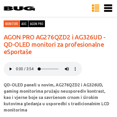
MONITORI
AOC
AGON PRO
AGON PRO AG276QZD2 i AG326UD -
QD-OLED monitori za profesionalne
eSportaše
QD-OLED paneli u novim, AG276QZD2 i AG326UD,
gaming monitorima pružaju neusporediv kontrast,
kao i vjerne boje sa savršenom crnom i širokim
kutovima gledanja u usporedbi s tradicionalnim LCD
monitorima