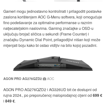
Gameri mogu jednostavno kontrolirati i prilagoditi postavke
zaslona korištenjem AOC G-Menu softvera, koji omogućuje
fino podešavanje za optimalne performanse u raznim
natjecateljskim naslovima. Gaming značajke u OSD-u
uključuju brojač sličica u sekundi (Frame Counter) i
značajku Dynamic Dial Point, prilagodljivi nišan koji može
mijenjati boju kako bi ostao vidljiv na bilo kojoj pozadini.
AGON PRO AG276QZD2
AOC
AGON PRO AG276QZD2 i AG326UD bit će dostupni od
rujna 2024., po preporučenoj maloprodajnoj cijeni od
699 €
i
849 €
.