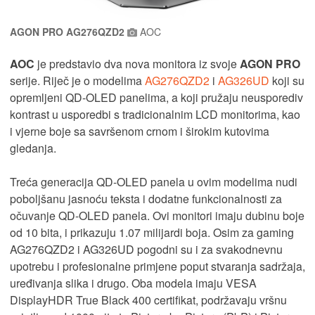
AGON PRO AG276QZD2
AOC
AOC
je predstavio dva nova monitora iz svoje
AGON PRO
serije. Riječ je o modelima
AG276QZD2
i
AG326UD
koji su
opremljeni QD-OLED panelima, a koji pružaju neusporediv
kontrast u usporedbi s tradicionalnim LCD monitorima, kao
i vjerne boje sa savršenom crnom i širokim kutovima
gledanja.
Treća generacija QD-OLED panela u ovim modelima nudi
poboljšanu jasnoću teksta i dodatne funkcionalnosti za
očuvanje QD-OLED panela. Ovi monitori imaju dubinu boje
od 10 bita, i prikazuju 1.07 milijardi boja. Osim za gaming
AG276QZD2 i AG326UD pogodni su i za svakodnevnu
upotrebu i profesionalne primjene poput stvaranja sadržaja,
uređivanja slika i drugo. Oba modela imaju VESA
DisplayHDR True Black 400 certifikat, podržavaju vršnu