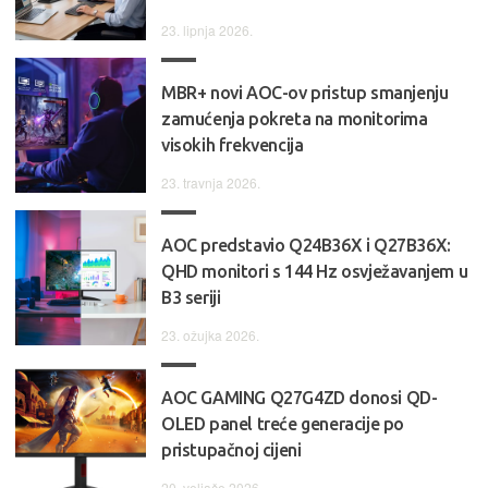
23. lipnja 2026.
MBR+ novi AOC-ov pristup smanjenju
zamućenja pokreta na monitorima
visokih frekvencija
23. travnja 2026.
AOC predstavio Q24B36X i Q27B36X:
QHD monitori s 144 Hz osvježavanjem u
B3 seriji
23. ožujka 2026.
AOC GAMING Q27G4ZD donosi QD-
OLED panel treće generacije po
pristupačnoj cijeni
20. veljače 2026.