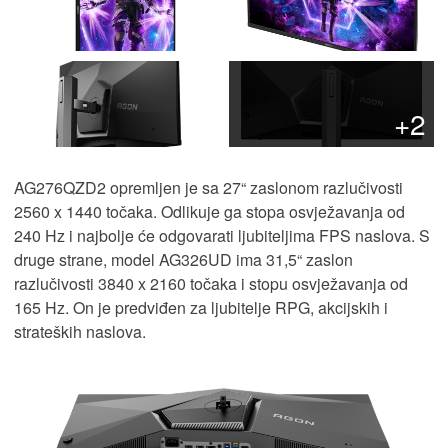
+2
AG276QZD2 opremljen je sa 27“ zaslonom razlučivosti
2560 x 1440 točaka. Odlikuje ga stopa osvježavanja od
240 Hz i najbolje će odgovarati ljubiteljima FPS naslova. S
druge strane, model AG326UD ima 31,5“ zaslon
razlučivosti 3840 x 2160 točaka i stopu osvježavanja od
165 Hz. On je predviđen za ljubitelje RPG, akcijskih i
strateških naslova.