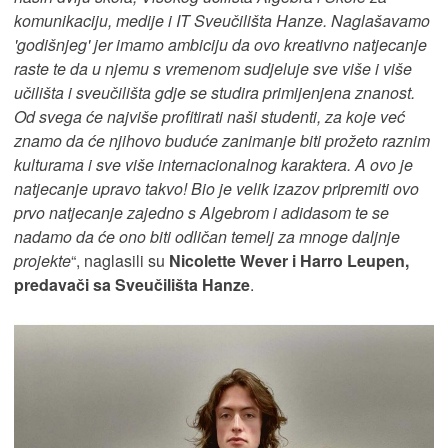
komunikaciju, medije i IT Sveučilišta Hanze. Naglašavamo
'godišnjeg' jer imamo ambiciju da ovo kreativno natjecanje
raste te da u njemu s vremenom sudjeluje sve više i više
učilišta i sveučilišta gdje se studira primijenjena znanost.
Od svega će najviše profitirati naši studenti, za koje već
znamo da će njihovo buduće zanimanje biti prožeto raznim
kulturama i sve više internacionalnog karaktera. A ovo je
natjecanje upravo takvo! Bio je velik izazov pripremiti ovo
prvo natjecanje zajedno s Algebrom i adidasom te se
nadamo da će ono biti odličan temelj za mnoge daljnje
projekte
“, naglasili su
Nicolette Wever i Harro Leupen,
predavači sa Sveučilišta Hanze
.