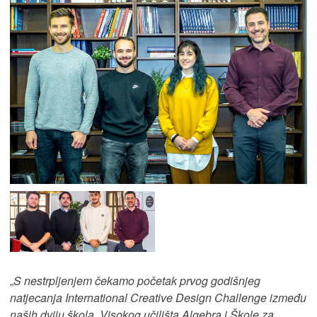
„
S nestrpljenjem čekamo početak prvog godišnjeg
natjecanja International Creative Design Challenge između
naših dviju škola, Visokog učilišta Algebra i Škole za