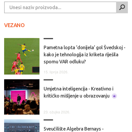
VEZANO
Pametna lopta ‘donijela’ gol Švedskoj -
kako je tehnologija iz kriketa riješila
spornu VAR odluku?
15. lipnja 2026.
Umjetna inteligencija - Kreativno i
kritičko mišljenje u obrazovanju
23. ožujka 2026.
Sveučilište Algebra Bernays -