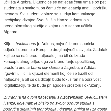
učilišta Algebra. Ukupno će se natjecati četiri tima s po pet
studenata u svakom, pri čemu će natjecatelji imati i podršku
mentora. Svi studenti dolaze sa studija komunikacija i
medijskog dizajna Sveučilišta Hanze, odnosno s
preddiplomskog studija dizajna na Visokom učilištu
Algebra.
Klijent
hackathona
je Adidas, najveći brend sportske
odjeće i opreme u Europi te drugi najveći u svijetu. Zadatak
koji će se naći pred natjecateljima bit će izrada
konceptualnog prijedloga za brendiranje specifičnog
prostora unutar
brand key storea
u Zagrebu, u Adidas
trgovini u Ilici, a ključni elementi koji će se tražiti od
natjecatelja bit će da dizajn bude fokusiran na održivost i
digitalizaciju te da bude prilagođen prostoru i okruženju.
„
Suradnja na ovom natjecanju s nizozemskim Sveučilištem
Hanze, koje nam je blisko po svojoj ponudi studija s
područja digitalnih tehnologija i dizajna, prilika je i za goste