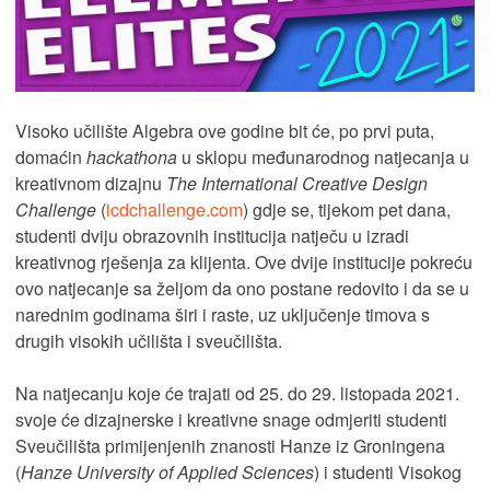
Visoko učilište Algebra ove godine bit će, po prvi puta,
domaćin
hackathona
u sklopu međunarodnog natjecanja u
kreativnom dizajnu
The International Creative Design
Challenge
(
icdchallenge.com
) gdje se, tijekom pet dana,
studenti dviju obrazovnih institucija natječu u izradi
kreativnog rješenja za klijenta. Ove dvije institucije pokreću
ovo natjecanje sa željom da ono postane redovito i da se u
narednim godinama širi i raste, uz uključenje timova s
drugih visokih učilišta i sveučilišta.
Na natjecanju koje će trajati od 25. do 29. listopada 2021.
svoje će dizajnerske i kreativne snage odmjeriti studenti
Sveučilišta primijenjenih znanosti Hanze iz Groningena
(
Hanze University of Applied Sciences
) i studenti Visokog