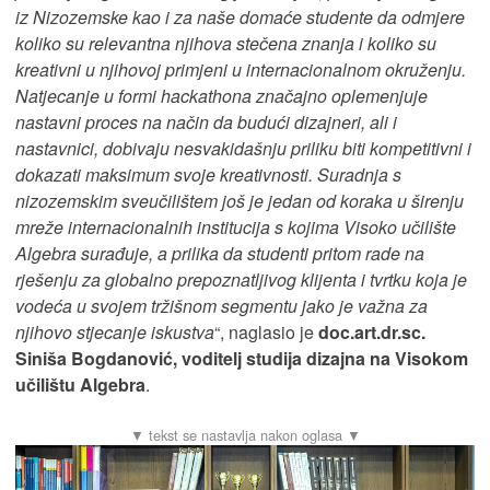
iz Nizozemske kao i za naše domaće studente da odmjere
koliko su relevantna njihova stečena znanja i koliko su
kreativni u njihovoj primjeni u internacionalnom okruženju.
Natjecanje u formi hackathona značajno oplemenjuje
nastavni proces na način da budući dizajneri, ali i
nastavnici, dobivaju nesvakidašnju priliku biti kompetitivni i
dokazati maksimum svoje kreativnosti. Suradnja s
nizozemskim sveučilištem još je jedan od koraka u širenju
mreže internacionalnih institucija s kojima Visoko učilište
Algebra surađuje, a prilika da studenti pritom rade na
rješenju za globalno prepoznatljivog klijenta i tvrtku koja je
vodeća u svojem tržišnom segmentu jako je važna za
njihovo stjecanje iskustva
“, naglasio je
doc.art.dr.sc.
Siniša Bogdanović, voditelj studija dizajna na Visokom
učilištu Algebra
.