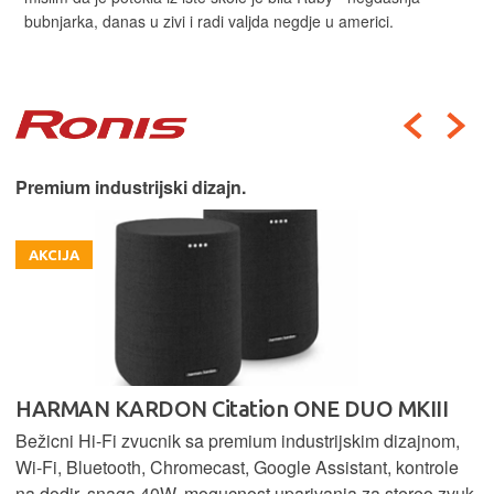
bubnjarka, danas u zivi i radi valjda negdje u americi.
Premium industrijski dizajn.
AKCIJA
HARMAN KARDON Citation ONE DUO MKIII
Bežicni Hi-Fi zvucnik sa premium industrijskim dizajnom,
Wi-Fi, Bluetooth, Chromecast, Google Assistant, kontrole
na dodir, snaga 40W, mogucnost uparivanja za stereo zvuk,