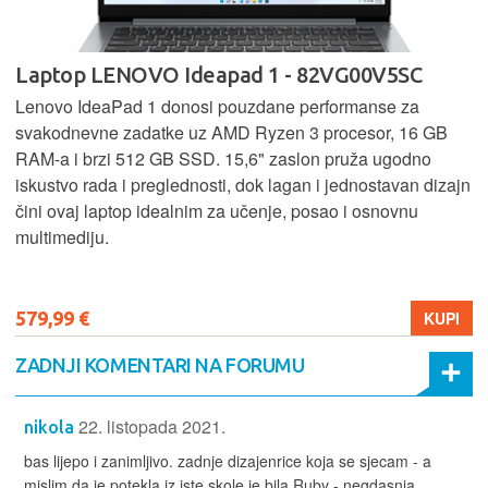
Laptop LENOVO Ideapad 1 - 82VG00V5SC
Lenovo IdeaPad 1 donosi pouzdane performanse za
svakodnevne zadatke uz AMD Ryzen 3 procesor, 16 GB
RAM-a i brzi 512 GB SSD. 15,6" zaslon pruža ugodno
iskustvo rada i preglednosti, dok lagan i jednostavan dizajn
čini ovaj laptop idealnim za učenje, posao i osnovnu
multimediju.
579,99 €
KUPI
ZADNJI KOMENTARI NA FORUMU
22. listopada 2021.
nikola
bas lijepo i zanimljivo. zadnje dizajenrice koja se sjecam - a
mislim da je potekla iz iste skole je bila Ruby - negdasnja