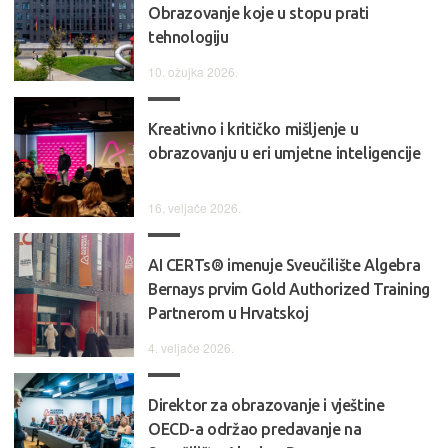
Obrazovanje koje u stopu prati
tehnologiju
10. ožujka 2026.
Kreativno i kritičko mišljenje u
obrazovanju u eri umjetne inteligencije
16. veljače 2026.
AI CERTs® imenuje Sveučilište Algebra
Bernays prvim Gold Authorized Training
Partnerom u Hrvatskoj
4. veljače 2026.
Direktor za obrazovanje i vještine
OECD-a održao predavanje na