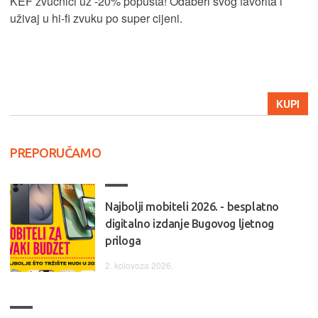
KEF zvučnici uz -20% popusta! Odaberi svog favorita i
uživaj u hi-fi zvuku po super cijeni.
KUPI
PREPORUČAMO
Najbolji mobiteli 2026. - besplatno
digitalno izdanje Bugovog ljetnog
priloga
2. kolovoza 2026.