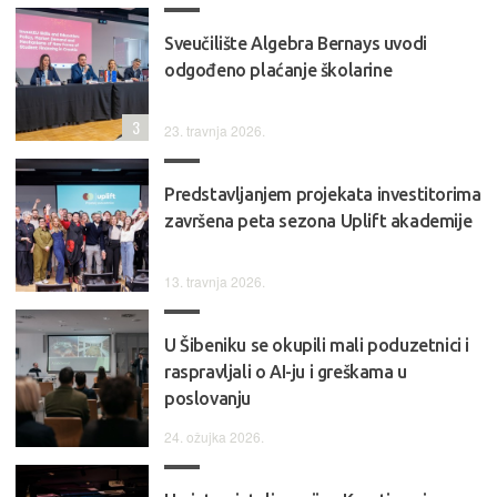
Sveučilište Algebra Bernays uvodi
odgođeno plaćanje školarine
3
23. travnja 2026.
Predstavljanjem projekata investitorima
završena peta sezona Uplift akademije
13. travnja 2026.
U Šibeniku se okupili mali poduzetnici i
raspravljali o AI-ju i greškama u
poslovanju
24. ožujka 2026.