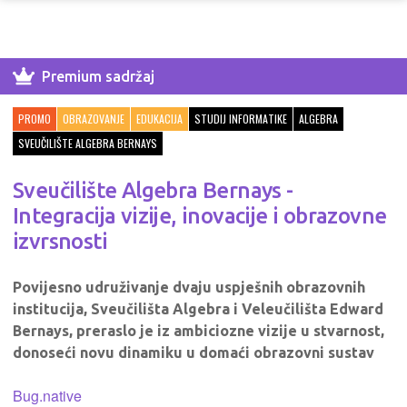
Premium sadržaj
PROMO
OBRAZOVANJE
EDUKACIJA
STUDIJ INFORMATIKE
ALGEBRA
SVEUČILIŠTE ALGEBRA BERNAYS
Sveučilište Algebra Bernays -
Integracija vizije, inovacije i obrazovne
izvrsnosti
Povijesno udruživanje dvaju uspješnih obrazovnih
institucija, Sveučilišta Algebra i Veleučilišta Edward
Bernays, preraslo je iz ambiciozne vizije u stvarnost,
donoseći novu dinamiku u domaći obrazovni sustav
Bug.native