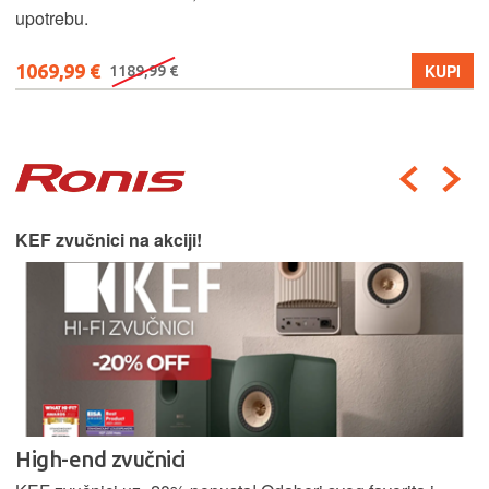
upotrebu.
1069,99 €
KUPI
1189,99 €
KEF zvučnici na akciji!
High-end zvučnici