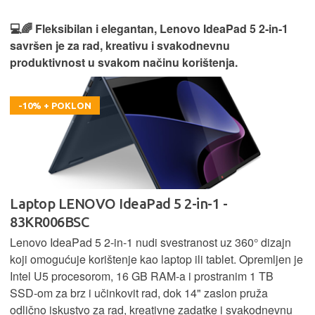
💻🌈 Fleksibilan i elegantan, Lenovo IdeaPad 5 2‑in‑1
savršen je za rad, kreativu i svakodnevnu
produktivnost u svakom načinu korištenja.
-10% + POKLON
Laptop LENOVO IdeaPad 5 2-in-1 -
83KR006BSC
Lenovo IdeaPad 5 2‑in‑1 nudi svestranost uz 360° dizajn
koji omogućuje korištenje kao laptop ili tablet. Opremljen je
Intel U5 procesorom, 16 GB RAM-a i prostranim 1 TB
SSD‑om za brz i učinkovit rad, dok 14" zaslon pruža
odlično iskustvo za rad, kreativne zadatke i svakodnevnu