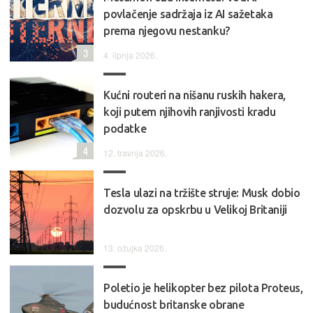
povlačenje sadržaja iz AI sažetaka
prema njegovu nestanku?
3
4. lipnja 2026.
Kućni routeri na nišanu ruskih hakera,
koji putem njihovih ranjivosti kradu
podatke
4
12. travnja 2026.
Tesla ulazi na tržište struje: Musk dobio
dozvolu za opskrbu u Velikoj Britaniji
13. ožujka 2026.
Poletio je helikopter bez pilota Proteus,
budućnost britanske obrane