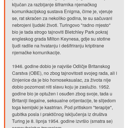
ključan za razbijanje šifrarnika njemačkog
komunikacijskog sustava Enigma, čime je, vjeruje
se, rat skraćen za nekoliko godina, te su sačuvani
nebrojeni ljudski životi. Turingovo "radno mjesto"
bio je tada strogo tajnoviti Bletchley Park pokraj
engleskog grada Milton Keynesa, gdje su stotine
ljudi radile na hvatanju i dešifriranju kriptirane
njemačke komunikacije.
1946. godine dobio je najviše Odličje Britanskog
Carstva (OBE), no zbog tajnovitosti svojeg rada, ali i
činjenice da je bio homoseksualac, za života nije
dobio pozornost niti slavu koju je zaslužio. 1952.
godine bio je optužen i osuđen zbog svoje, tada u
Britaniji ilegalne, seksualne orijentacije, te slijedom
toga kemijski je kastriran. Pod pritiskom "terapije",
gubitka posla i praktičnog isključenja iz društva
Turing je 8. lipnja 1954. godine izvršio (smatra se)
samoubojstvo trovanjem.