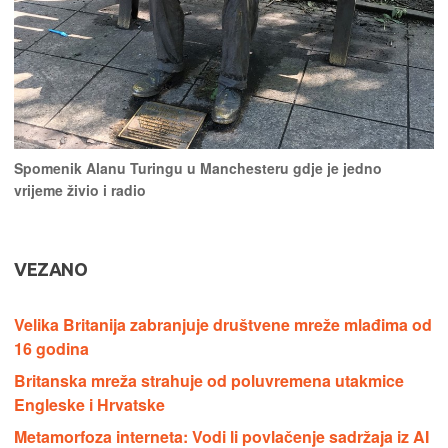
Spomenik Alanu Turingu u Manchesteru gdje je jedno
vrijeme živio i radio
VEZANO
Velika Britanija zabranjuje društvene mreže mlađima od
16 godina
Britanska mreža strahuje od poluvremena utakmice
Engleske i Hrvatske
Metamorfoza interneta: Vodi li povlačenje sadržaja iz AI