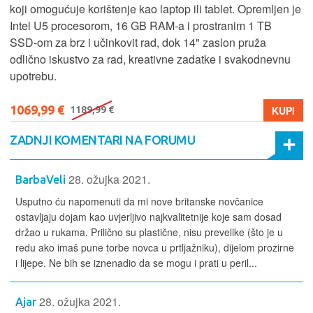
koji omogućuje korištenje kao laptop ili tablet. Opremljen je
Intel U5 procesorom, 16 GB RAM-a i prostranim 1 TB
SSD‑om za brz i učinkovit rad, dok 14" zaslon pruža
odlično iskustvo za rad, kreativne zadatke i svakodnevnu
upotrebu.
1069,99 €
KUPI
1189,99 €
ZADNJI KOMENTARI NA FORUMU
28. ožujka 2021.
BarbaVeli
Usputno ću napomenuti da mi nove britanske novčanice
ostavljaju dojam kao uvjerljivo najkvalitetnije koje sam dosad
držao u rukama. Prilično su plastične, nisu prevelike (što je u
redu ako imaš pune torbe novca u prtljažniku), dijelom prozirne
i lijepe. Ne bih se iznenadio da se mogu i prati u peril...
28. ožujka 2021.
Ajar