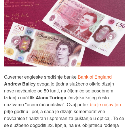
Guverner engleske središnje banke
Bank of England
Andrew Bailey
ovoga je tjedna službeno otkrio dizajn
nove novčanice od 50 funti, na čijem će se posebnom
izdanju naći lik
Alana Turinga
, čovjeka kojeg često
nazivamo "ocem računalstva". Ovaj potez
bio je najavljen
prije godinu i pol, a sada je dizajn komemorativne
novčanice finaliziran i spreman za puštanje u opticaj. To će
se službeno dogoditi 23. lipnja, na 99. obljetnicu rođenja