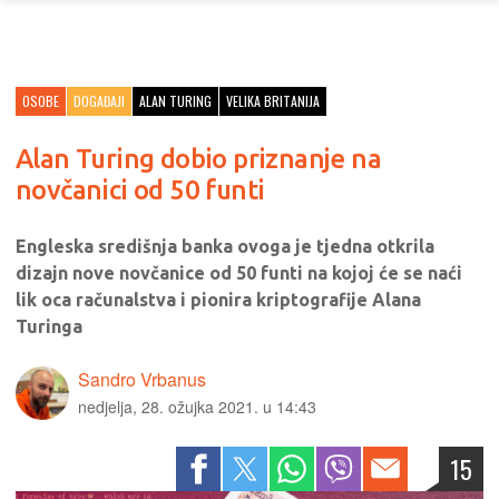
OSOBE
DOGAĐAJI
ALAN TURING
VELIKA BRITANIJA
Alan Turing dobio priznanje na
novčanici od 50 funti
Engleska središnja banka ovoga je tjedna otkrila
dizajn nove novčanice od 50 funti na kojoj će se naći
lik oca računalstva i pionira kriptografije Alana
Turinga
Sandro Vrbanus
nedjelja, 28. ožujka 2021. u 14:43
15