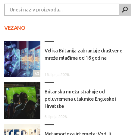
VEZANO
Velika Britanija zabranjuje društvene
mreže mlađima od 16 godina
53
16. lipnja 2026.
Britanska mreža strahuje od
poluvremena utakmice Engleske i
Hrvatske
6. lipnja 2026.
Metamorfoza interneta: Vodi li