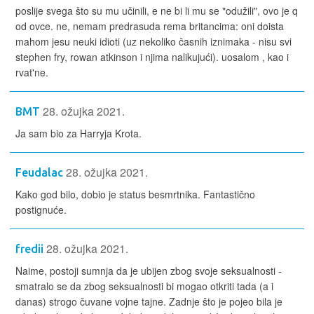
poslije svega što su mu učinili, e ne bi li mu se "odužili", ovo je q
od ovce. ne, nemam predrasuda rema britancima: oni doista
mahom jesu neuki idioti (uz nekoliko časnih iznimaka - nisu svi
stephen fry, rowan atkinson i njima nalikujući). uosalom , kao i
rvat'ne.
28. ožujka 2021.
BMT
Ja sam bio za Harryja Krota.
28. ožujka 2021.
Feudalac
Kako god bilo, dobio je status besmrtnika. Fantastično
postignuće.
28. ožujka 2021.
fredii
Naime, postoji sumnja da je ubijen zbog svoje seksualnosti -
smatralo se da zbog seksualnosti bi mogao otkriti tada (a i
danas) strogo čuvane vojne tajne. Zadnje što je pojeo bila je