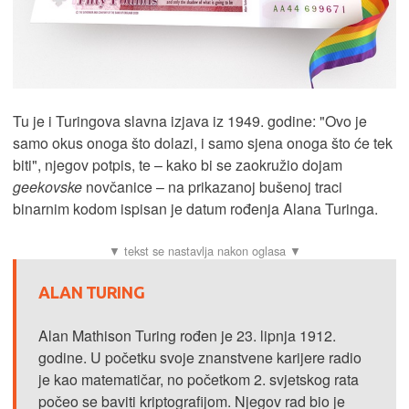
Tu je i Turingova slavna izjava iz 1949. godine: "Ovo je
samo okus onoga što dolazi, i samo sjena onoga što će tek
biti", njegov potpis, te – kako bi se zaokružio dojam
geekovske
novčanice – na prikazanoj bušenoj traci
binarnim kodom ispisan je datum rođenja Alana Turinga.
ALAN TURING
Alan Mathison Turing rođen je 23. lipnja 1912.
godine. U početku svoje znanstvene karijere radio
je kao matematičar, no početkom 2. svjetskog rata
počeo se baviti kriptografijom. Njegov rad bio je