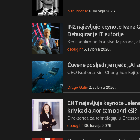
Ivan Podnar
6. svibnja 2026.
IN2 najavljuje keynote Ivana 
Debugiranje IT euforije
debug.hr
5. svibnja 2026.
Čuvene posljednje riječi: „AI
Drago Galić
2. svibnja 2026.
ENT najavljuje keynote Jelene
kriv kad algoritam pogriješi?
debug.hr
30. travnja 2026.