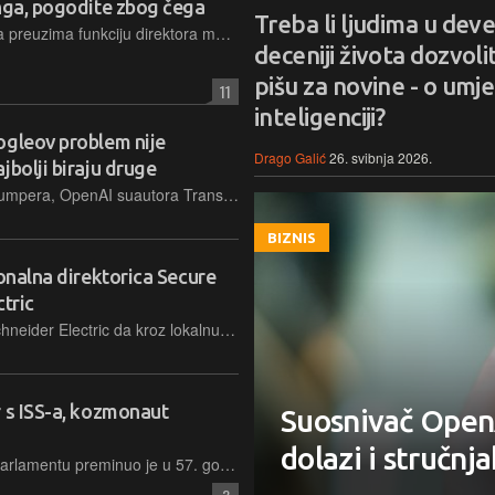
inga, pogodite zbog čega
Treba li ljudima u deve
Massimiliano Di Silvestre od 1. srpnja preuzima funkciju direktora marketinga, nasljeđujući Enrica Gallieru nakon izazovnog razdoblja te negativnih reakcija tržišta na novi model Luce
deceniji života dozvolit
pišu za novine - o umj
11
inteligenciji?
ogleov problem nije
Drago Galić
26. svibnja 2026.
jbolji biraju druge
Anthropic dobiva nobelovca Johna Jumpera, OpenAI suautora Transformera Noama Shazeera. Ipak, Googleu ostaje ono što se ne odlazi: vlastiti čipovi, goleme količine podataka, kapital, moćan Gemini i tisuće istraživača. Gubitak je stvar prestiža
BIZNIS
ionalna direktorica Secure
tric
Imenovanje je dio strategije tvrtke Schneider Electric da kroz lokalnu stručnost i globalno iskustvo osigura stabilnost i napredak infrastrukturnih projekata na području zapadnog Balkana
r s ISS-a, kozmonaut
Suosnivač OpenA
dolazi i stručnj
Bivši ruski kozmonaut i zastupnik u parlamentu preminuo je u 57. godini, postavši tako prvi preminuli član posade sa zabilježenim dugotrajnim boravkom na Međunarodnoj svemirskoj postaji