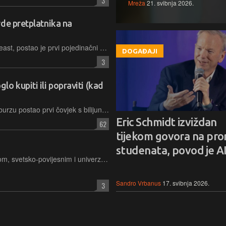
3
Mreža
21. svibnja 2026.
de pretplatnika na
Jimmy Donaldson, poznatiji kao MrBeast, postao je prvi pojedinačni YouTube kreator s pola milijarde pretplatnika, potvrdivši apsolutni status najutjecajnije ličnosti na ovoj globalnoj platformi
DOGAĐAJI
3
o kupiti ili popraviti (kad
Elon Musk je izlaskom SpaceX-a na burzu postao prvi čovjek s bilijun dolara. Njegovo bogatstvo veće je od BDP-a Švicarske i moglo bi financirati iskorjenjivanje gladi do kraja stoljeća. Neće, odnosno ne može, ali analiza WSJ i Bloomberga je zanimljiva
Eric Schmidt izviždan
62
tijekom govora na prom
studenata, povod je A
Zašto se tehno-oligarsi bave filozofijom, svetsko-povijesnim i univerzalnim pitanjima umjesto da samo i dalje gomilaju novac i moć
Sandro Vrbanus
17. svibnja 2026.
3