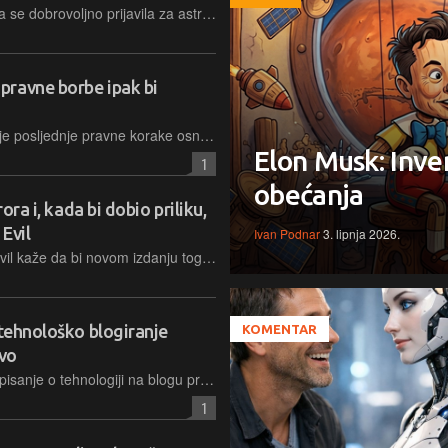
Američka pionirka zrakoplovstva, koja se dobrovoljno prijavila za astronautkinju 1961. te zahvaljujući Blue Originu 2021. postala najstarija žena u svemiru, preminula je u Teksasu u 87. godini života
pravne borbe ipak bi
Prizivni sud Novog Zelanda odbacio je posljednje pravne korake osnivača Megauploada protiv odluke o izručenju, čime je otvoren put da se dugogodišnjem bjeguncu ipak sudi u SAD-u
Elon Musk: Inve
1
obećanja
ora i, kada bi dobio priliku,
 Evil
Ivan Podnar
3. lipnja 2026.
Jedan od tvoraca serijala Resident Evil kaže da bi novom izdanju tog serijala možda pristupio na drugačiji način i igračima ponudio opušteniju igrivost bez stresa
 tehnološko blogiranje
KOMENTAR
tvo
Om Malik, jedan od prvih ljudi koji je pisanje o tehnologiji na blogu pretvorio u utjecajnu publikaciju i posao umro je jučer u 59. godini.
1