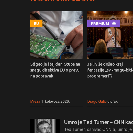
EU
PREMIUM
Stigao je i taj dan: Stupa na
Je li više došao kraj
snagu direktiva EU o pravu
fantazije „svi-mogu-biti
na popravak
programeri“?
Mreža
1. kolovoza 2026.
Drago Galić
utorak
Umro je Ted Turner – CNN kao 