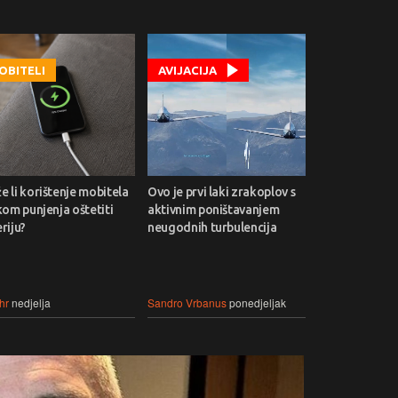
OBITELI
AVIJACIJA
 li korištenje mobitela
Ovo je prvi laki zrakoplov s
kom punjenja oštetiti
aktivnim poništavanjem
riju?
neugodnih turbulencija
hr
nedjelja
Sandro Vrbanus
ponedjeljak