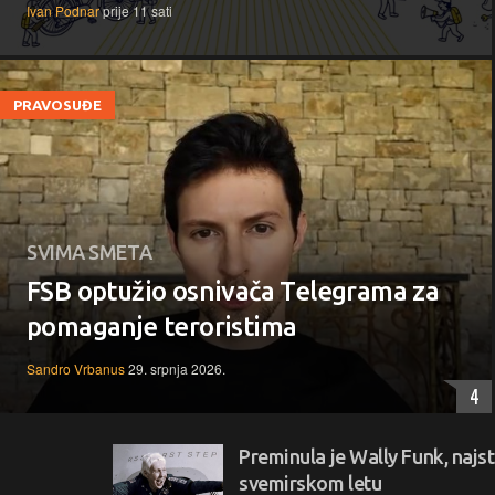
Ivan Podnar
prije 11 sati
PRAVOSUĐE
SVIMA SMETA
FSB optužio osnivača Telegrama za
pomaganje teroristima
Sandro Vrbanus
29. srpnja 2026.
4
Preminula je Wally Funk, najst
svemirskom letu