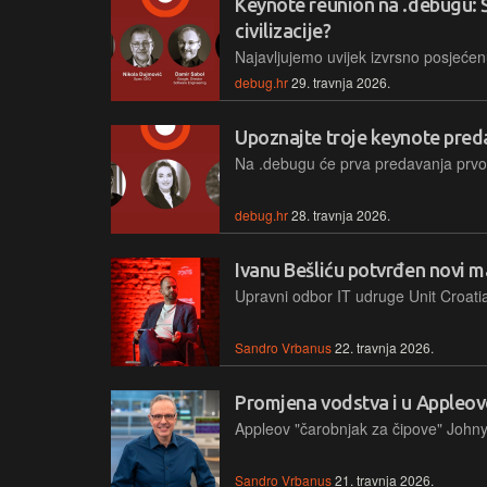
Keynote reunion na .debugu: 
civilizacije?
debug.hr
29. travnja 2026.
Upoznajte troje keynote pre
debug.hr
28. travnja 2026.
Ivanu Bešliću potvrđen novi m
Sandro Vrbanus
22. travnja 2026.
Promjena vodstva i u Appleo
Sandro Vrbanus
21. travnja 2026.