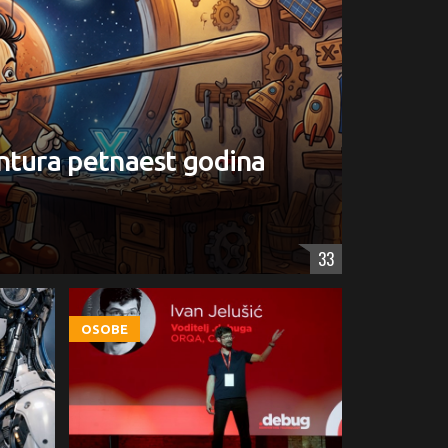
ntura petnaest godina
33
OSOBE