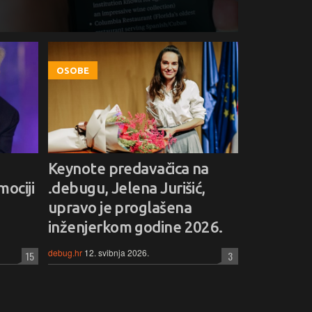
OSOBE
Keynote predavačica na
ociji
.debugu, Jelena Jurišić,
I
upravo je proglašena
inženjerkom godine 2026.
debug.hr
12. svibnja 2026.
15
3