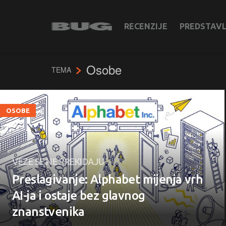
RECENZIJE
PREDSTAV
Osobe
TEMA
OSOBE
VEZE SE NE PREKIDAJU
Preslagivanje: Alphabet mijenja vrh
AI-ja i ostaje bez glavnog
znanstvenika