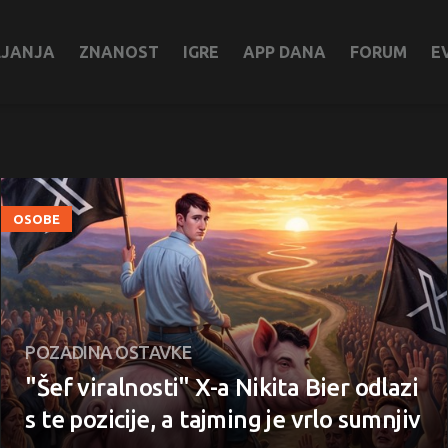
LJANJA
ZNANOST
IGRE
APP DANA
FORUM
E
OSOBE
POZADINA OSTAVKE
"Šef viralnosti" X-a Nikita Bier odlazi
s te pozicije, a tajming je vrlo sumnjiv