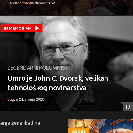
Sandro Vrbanus
danas 10:52
IN MEMORIAM
LEGENDARNI KOLUMNIST
Umro je John C. Dvorak, velikan
tehnološkog novinarstva
Bug.hr
24. srpnja 2026.
10
arija žena ikad na
OSOBE