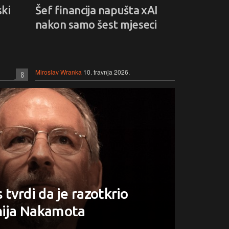
ski
Šef financija napušta xAI
nakon samo šest mjeseci
Miroslav Wranka
10. travnja 2026.
8
tvrdi da je razotkrio
hija Nakamota