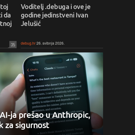
toj
Voditelj .debuga i ove je
i da
godine jedinstveni Ivan
etnoj
Jelušić
debug.hr
26. svibnja 2026.
35
I-ja prešao u Anthropic,
ak za sigurnost