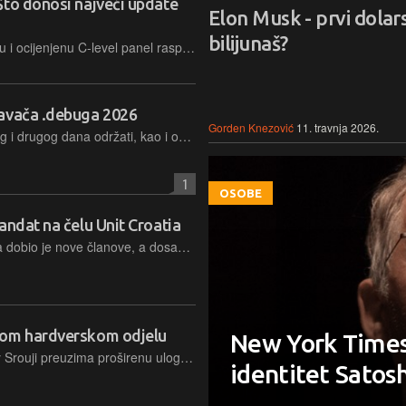
Što donosi najveći update
Elon Musk - prvi dolar
bilijunaš?
Najavljujemo uvijek izvrsno posjećenu i ocijenjenu C-level panel raspravu tehnološke konferencije .debug na kojoj sudjeluju najistaknutiji lideri domaće IT scene
davača .debuga 2026
Gorden Knezović
11. travnja 2026.
Na .debugu će prva predavanja prvog i drugog dana održati, kao i obično, oni koji su se istaknuli svojim postignućima i koje domaća ICT zajednica cijeni i poštuje. Više o njima doznajte u nastavku
1
OSOBE
andat na čelu Unit Croatia
Upravni odbor IT udruge Unit Croatia dobio je nove članove, a dosadašnji predsjednik novi mandat, s fokusom na povezivanje i unaprjeđenje IT sektora u okolnostima tehnoloških i tržišnih promjena
vom hardverskom odjelu
New York Times 
Appleov "čarobnjak za čipove" Johny Srouji preuzima proširenu ulogu u vođenju inženjeringa i postaje glavni direktor za hardver, objedinjujući pod sobom ključne odjele koji stoje iza inovacija
identitet Satos