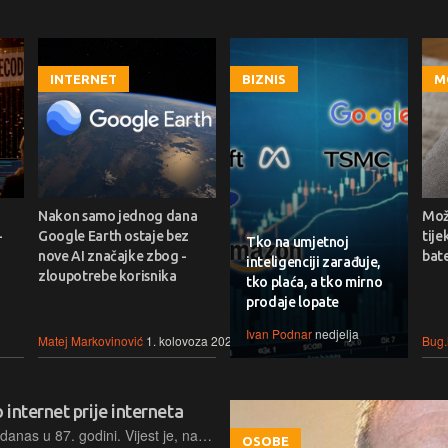
INTERNET
BIZNIS
M
Nakon samo jednog dana
Može
-
Google Earth ostaje bez
tije
Tko na umjetnoj
nove AI značajke zbog -
bate
inteligenciji zarađuje,
zloupotrebe korisnika
tko plaća, a tko mirno
prodaje lopate
Ivan Podnar
nedjelja
Matej Markovinović
1. kolovoza 2026.
Bug.
internet prije interneta
Ted Turner, osnivač CNN-a, umro je danas u 87. godini. Vijest je, naravno, prva objavila mreža koju je izgradio – tu se ne može a ne pomisliti kako u tome ima simbolike
OSOBE