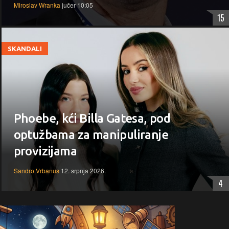
Miroslav Wranka
jučer 10:05
15
SKANDALI
Phoebe, kći Billa Gatesa, pod
optužbama za manipuliranje
provizijama
Sandro Vrbanus
12. srpnja 2026.
4