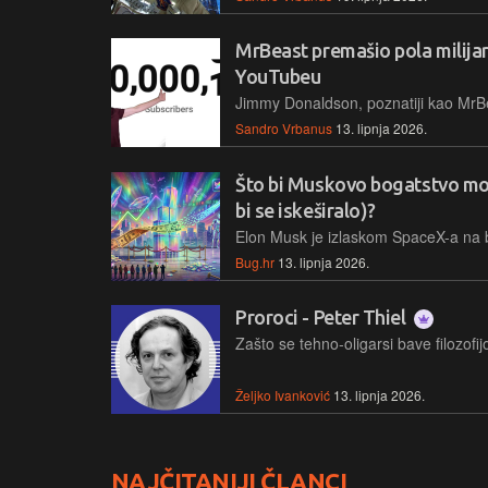
MrBeast premašio pola milijar
YouTubeu
Sandro Vrbanus
13. lipnja 2026.
Što bi Muskovo bogatstvo mogl
bi se iskeširalo)?
Bug.hr
13. lipnja 2026.
Proroci - Peter Thiel
Željko Ivanković
13. lipnja 2026.
NAJČITANIJI ČLANCI