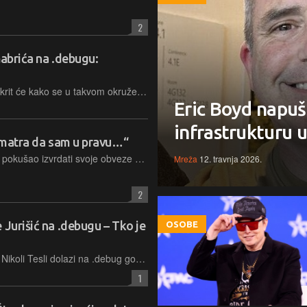
2
Gabrića na .debugu:
Kroz konkretna iskustva iz prakse, otkrit će kako se u takvom okruženju donose odluke, kako se grade timovi i smisleni projekti i kako se pronalazi ravnoteža između brzine, kvalitete i održivosti
Eric Boyd napuš
infrastrukturu 
 smatra da sam u pravu…“
CEO Kraftona Kim Chang-han koji je pokušao izvrdati svoje obveze prema tvorcima Subnautice nije poseban po tome što je CEO, već po tome što je upao u aktualnu zamku za sociopate – vjeruje chatbotu koji mu kaže da je genijalan
Mreža
12. travnja 2026.
2
 Jurišić na .debugu – Tko je
OSOBE
Direktorica za tehnologiju u Ericsson Nikoli Tesli dolazi na .debug govoriti o podjeli odgovornosti u eri umjetne inteligencije, korištenju AI-ja u institucionalnim okvirima te izazovima takve stvarnosti
1