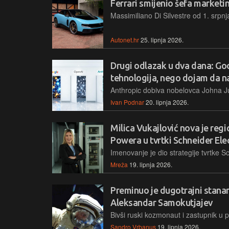
Ferrari smijenio šefa market
Autonet.hr
25. lipnja 2026.
Drugi odlazak u dva dana: Go
tehnologija, nego dojam da na
Ivan Podnar
20. lipnja 2026.
Milica Vukajlović nova je reg
Powera u tvrtki Schneider Elec
Mreža
19. lipnja 2026.
Preminuo je dugotrajni stana
Aleksandar Samokutjajev
Sandro Vrbanus
19. lipnja 2026.