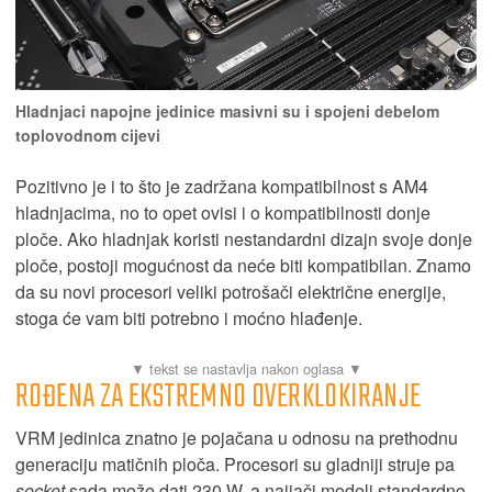
Hladnjaci napojne jedinice masivni su i spojeni debelom
toplovodnom cijevi
Pozitivno je i to što je zadržana kompatibilnost s AM4
hladnjacima, no to opet ovisi i o kompatibilnosti donje
ploče. Ako hladnjak koristi nestandardni dizajn svoje donje
ploče, postoji mogućnost da neće biti kompatibilan. Znamo
da su novi procesori veliki potrošači električne energije,
stoga će vam biti potrebno i moćno hlađenje.
ROĐENA ZA EKSTREMNO OVERKLOKIRANJE
VRM jedinica znatno je pojačana u odnosu na prethodnu
generaciju matičnih ploča. Procesori su gladniji struje pa
socket
sada može dati 230 W, a najjači modeli standardno