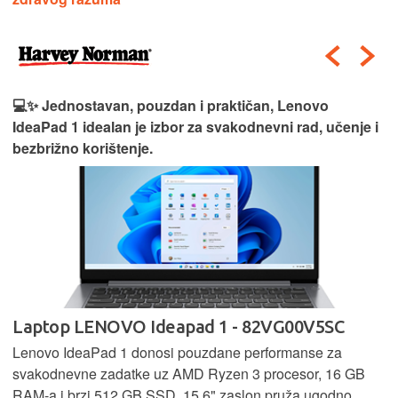
💻✨ Jednostavan, pouzdan i praktičan, Lenovo
IdeaPad 1 idealan je izbor za svakodnevni rad, učenje i
bezbrižno korištenje.
Laptop LENOVO Ideapad 1 - 82VG00V5SC
Lenovo IdeaPad 1 donosi pouzdane performanse za
svakodnevne zadatke uz AMD Ryzen 3 procesor, 16 GB
RAM-a i brzi 512 GB SSD. 15,6" zaslon pruža ugodno