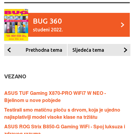
BUG 360
studeni 2022.
Prethodna tema
Sljedeća tema
VEZANO
ASUS TUF Gaming X870-PRO WiFi7 W NEO -
Bjelinom u nove pobjede
Testirali smo matičnu ploču s drvom, koja je ujedno
najisplativiji model visoke klase na tržištu
ASUS ROG Strix B850-G Gaming WiFi - Spoj luksuza i
zdravog razuma