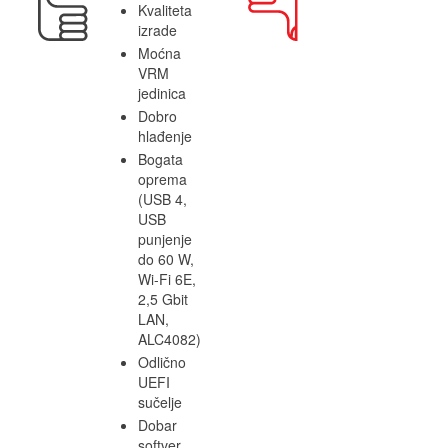
Kvaliteta
izrade
Moćna
VRM
jedinica
Dobro
hlađenje
Bogata
oprema
(USB 4,
USB
punjenje
do 60 W,
Wi-Fi 6E,
2,5 Gbit
LAN,
ALC4082)
Odlično
UEFI
sučelje
Dobar
softver