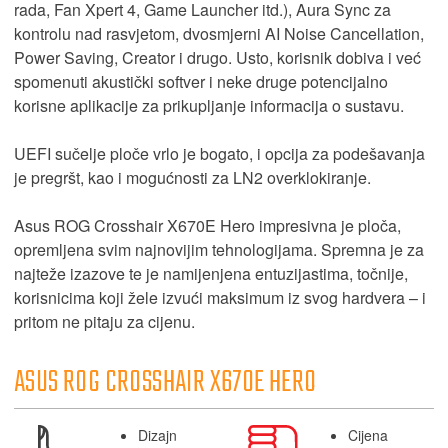
rada, Fan Xpert 4, Game Launcher itd.), Aura Sync za
kontrolu nad rasvjetom, dvosmjerni AI Noise Cancellation,
Power Saving, Creator i drugo. Usto, korisnik dobiva i već
spomenuti akustički softver i neke druge potencijalno
korisne aplikacije za prikupljanje informacija o sustavu.
UEFI sučelje ploče vrlo je bogato, i opcija za podešavanja
je pregršt, kao i mogućnosti za LN2 overklokiranje.
Asus ROG Crosshair X670E Hero impresivna je ploča,
opremljena svim najnovijim tehnologijama. Spremna je za
najteže izazove te je namijenjena entuzijastima, točnije,
korisnicima koji žele izvući maksimum iz svog hardvera – i
pritom ne pitaju za cijenu.
ASUS ROG CROSSHAIR X670E HERO
Dizajn
Cijena