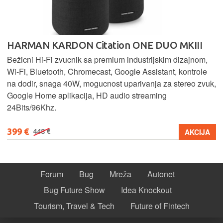
HARMAN KARDON Citation ONE DUO MKIII
Bežicni Hi-Fi zvucnik sa premium industrijskim dizajnom,
Wi-Fi, Bluetooth, Chromecast, Google Assistant, kontrole
na dodir, snaga 40W, mogucnost uparivanja za stereo zvuk,
Google Home aplikacija, HD audio streaming
24Bits/96Khz.
399 €
AKCIJA
448 €
Forum
Bug
Mreža
Autonet
Bug Future Show
Idea Knockout
Tourism, Travel & Tech
Future of Fintech