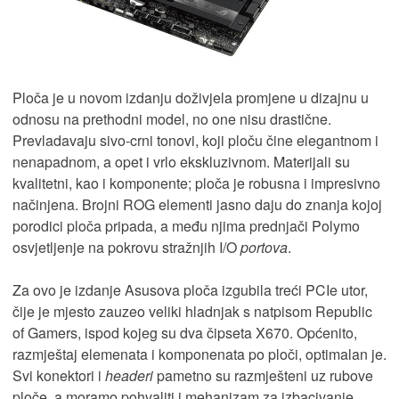
Ploča je u novom izdanju doživjela promjene u dizajnu u
odnosu na prethodni model, no one nisu drastične.
Prevladavaju sivo-crni tonovi, koji ploču čine elegantnom i
nenapadnom, a opet i vrlo ekskluzivnom. Materijali su
kvalitetni, kao i komponente; ploča je robusna i impresivno
načinjena. Brojni ROG elementi jasno daju do znanja kojoj
porodici ploča pripada, a među njima prednjači Polymo
osvjetljenje na pokrovu stražnjih I/O
portova
.
Za ovo je izdanje Asusova ploča izgubila treći PCIe utor,
čije je mjesto zauzeo veliki hladnjak s natpisom Republic
of Gamers, ispod kojeg su dva čipseta X670. Općenito,
razmještaj elemenata i komponenata po ploči, optimalan je.
Svi konektori i
headeri
pametno su razmješteni uz rubove
ploče, a moramo pohvaliti i mehanizam za izbacivanje