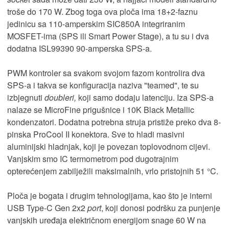
troše do 170 W. Zbog toga ova ploča ima 18+2-faznu
jedinicu sa 110-amperskim SIC850A integriranim
MOSFET-ima (SPS ili Smart Power Stage), a tu su i dva
dodatna ISL99390 90-amperska SPS-a.
PWM kontroler sa svakom svojom fazom kontrolira dva
SPS-a i takva se konfiguracija naziva "teamed", te su
izbjegnuti
doubleri,
koji samo dodaju latenciju. Iza SPS-a
nalaze se MicroFine prigušnice i 10K Black Metallic
kondenzatori. Dodatna potrebna struja pristiže preko dva 8-
pinska ProCool II konektora. Sve to hladi masivni
aluminijski hladnjak, koji je povezan toplovodnom cijevi.
Vanjskim smo IC termometrom pod dugotrajnim
opterećenjem zabilježili maksimalnih, vrlo pristojnih 51 °C.
Ploča je bogata i drugim tehnologijama, kao što je interni
USB Type-C Gen 2x2
port
, koji donosi podršku za punjenje
vanjskih uređaja električnom energijom snage 60 W na