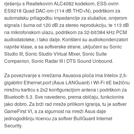
rješenju s Realtekovim ALC4082 kodekom, ESS-ovim
ES9218 Quad DAC-om (114 dB THD+N), podrškom za
automatsku prilagodbu impedancije za slušalice, omjerom
signala i šuma od 120 dB za stereo reprodukciju, te 113 dB
na mikrofonskom ulazu, podrškom za 32-bit/384 kHz PCM
audiodatoteke, i tako dalje. Korišteni su audiokondenzatori
najviše klase, a sa softverske strane, uključeni su Sonic
Studio III, Sonic Studio Virtual Mixer, Sonic Suite
Companion, Sonic Radar III i DTS Sound Unbound.
Za povezivanje s mrežama Asusova ploča ima Intelov 2,5-
gigabitni Ethernet
port
(Asus LANGuard) i Wi-Fi 6E bežičnu
mrežnu karticu s 2x2 konfiguracijom antena i podrškom za
Bluetooth 5.3. Sve navedeno, prema običaju, funkcionira
jako dobro. Za brži rad mreže prilikom igranja, tu je softver
GameFirst VI, a za sigurnost na mreži Asus daje
jednogodišnju licencu za softver BullGuard Internet
Security.