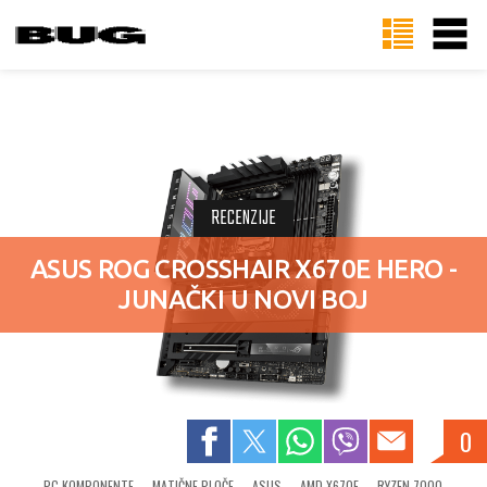
RECENZIJE
ASUS ROG CROSSHAIR X670E HERO -
JUNAČKI U NOVI BOJ
0
PC KOMPONENTE
MATIČNE PLOČE
ASUS
AMD X670E
RYZEN 7000