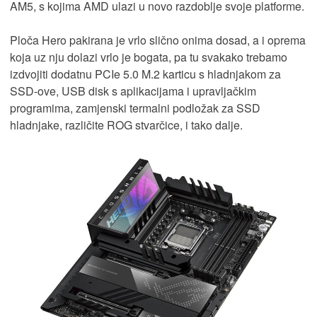
AM5, s kojima AMD ulazi u novo razdoblje svoje platforme.
Ploča Hero pakirana je vrlo slično onima dosad, a i oprema
koja uz nju dolazi vrlo je bogata, pa tu svakako trebamo
izdvojiti dodatnu PCIe 5.0 M.2 karticu s hladnjakom za
SSD-ove, USB disk s aplikacijama i upravljačkim
programima, zamjenski termalni podložak za SSD
hladnjake, različite ROG stvarčice, i tako dalje.