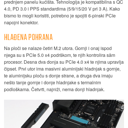
prednjem panelu kućišta. Tehnologija je kompatibilna s QC
4.0, PD 3.0 i PPS standardima (5/9/15/20 V pri 3 A). Kako
bismo to mogli koristiti, potrebno je spojiti 6-pinski PCIe
napojni konektor.
HLAĐENA POHRANA
Na ploči se nalaze četiri M.2 utora. Gornji i onaj ispod
njega su s PCIe 5.0 x4 podrškom, te njih kontrolira sâm
procesor. Desna dva donja su PCIe 4.0 x4 te njima upravlja
čipset. Prvi utor ima masivni aluminijski hladnjak s gornje,
te aluminijsku ploču s donje strane, a druga dva imaju
nešto tanje gornje i donje hladnjake s termalnim
podloškama. Četvrti, najniži, nema donji hladnjak.