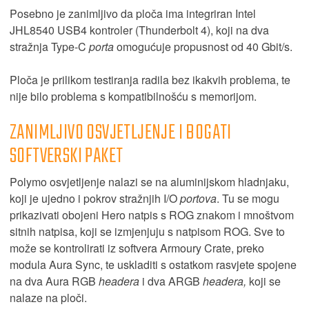
Posebno je zanimljivo da ploča ima integriran Intel
JHL8540 USB4 kontroler (Thunderbolt 4), koji na dva
stražnja Type-C
porta
omogućuje propusnost od 40 Gbit/s.
Ploča je prilikom testiranja radila bez ikakvih problema, te
nije bilo problema s kompatibilnošću s memorijom.
ZANIMLJIVO OSVJETLJENJE I BOGATI
SOFTVERSKI PAKET
Polymo osvjetljenje nalazi se na aluminijskom hladnjaku,
koji je ujedno i pokrov stražnjih I/O
portova
. Tu se mogu
prikazivati obojeni Hero natpis s ROG znakom i mnoštvom
sitnih natpisa, koji se izmjenjuju s natpisom ROG. Sve to
može se kontrolirati iz softvera Armoury Crate, preko
modula Aura Sync, te uskladiti s ostatkom rasvjete spojene
na dva Aura RGB
headera
i dva ARGB
headera,
koji se
nalaze na ploči.