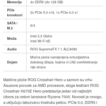
Memorija
4x DDR5 (do 128 GB)
PCIe
2x PCIe 5.0 x16, 1x PCIe 4.0 x1
konektori
SATA /
6/4
M.2
Intel 2,5 Gbit/s
Mreža
Intel Wi-Fi 6E
Audio
ROG SupremeFX 7.1 ALC4082
Moćna ploča namijenjena entuzijastima
Dojam
dubokog džepa, kojima ni LN2 overklokiranje
nije strano
Matične ploče ROG Crosshair Hero u samom su vrhu
Asusove ponude za AMD procesore, stoga testirani ROG
Crosshair X670E Hero predstavlja jedan od najboljih
izbora za netom lansirane Ryzene 7000. Novosti je mnogo,
a uključuju takozvanu trostruku peticu: PCIe 5.0, DDR5 i