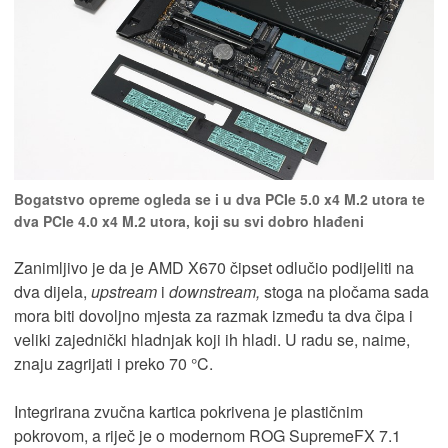
Bogatstvo opreme ogleda se i u dva PCIe 5.0 x4 M.2 utora te
dva PCIe 4.0 x4 M.2 utora, koji su svi dobro hlađeni
Zanimljivo je da je AMD X670 čipset odlučio podijeliti na
dva dijela,
upstream
i
downstream,
stoga na pločama sada
mora biti dovoljno mjesta za razmak između ta dva čipa i
veliki zajednički hladnjak koji ih hladi. U radu se, naime,
znaju zagrijati i preko 70 °C.
Integrirana zvučna kartica pokrivena je plastičnim
pokrovom, a riječ je o modernom ROG SupremeFX 7.1