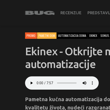
RECENZIJE
PREDSTAV
PROMO
PAMETNI DOM
AUTOMATIZACIJA DOMA
EKINEX
SONUS 
Ekinex - Otkrijt
automatizacije
Pametna kućna automatizacija do
kvalitetu života, nudeći razgrana