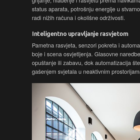
grijanje, hlađenje i rasvjetu prema navika
status aparata, potrošnju energije u stvar
radi nižih računa i okolišne održivosti.
Inteligentno upravljanje rasvjetom
Pametna rasvjeta, senzori pokreta i automat
boje i scena osvjetljenja. Glasovne naredbe i
opuštanje ili zabavu, dok automatizacija št
gašenjem svjetala u neaktivnim prostorijam