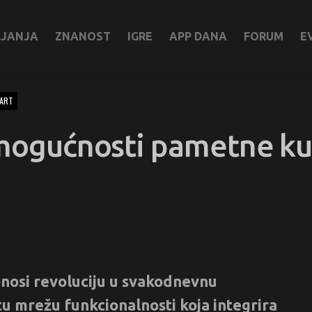
LJANJA
ZNANOST
IGRE
APP DANA
FORUM
E
ART
e mogućnosti pametne k
nosi revoluciju u svakodnevnu
tu mrežu funkcionalnosti koja integrira