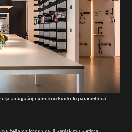
zacija omogućuju preciznu kontrolu parametrima
ema željama korisnika ili vanjskim uvjetima,