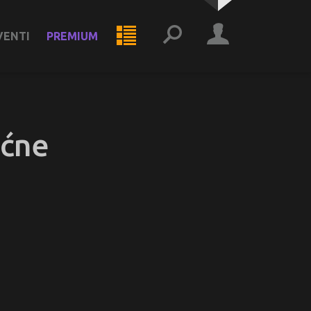
VENTI
PREMIUM
ućne