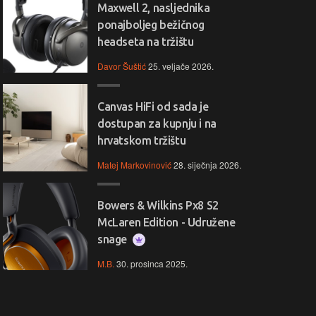
Maxwell 2, nasljednika
ponajboljeg bežičnog
headseta na tržištu
Davor Šuštić
25. veljače 2026.
Canvas HiFi od sada je
dostupan za kupnju i na
hrvatskom tržištu
Matej Markovinović
28. siječnja 2026.
Bowers & Wilkins Px8 S2
McLaren Edition - Udružene
snage
M.B.
30. prosinca 2025.