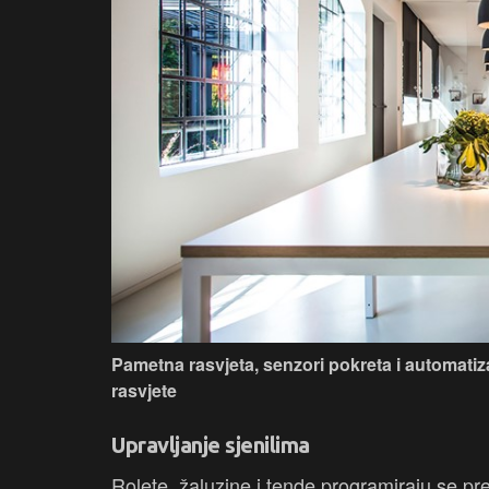
Pametna rasvjeta, senzori pokreta i automati
rasvjete
Upravljanje sjenilima
Rolete, žaluzine i tende programiraju se pr