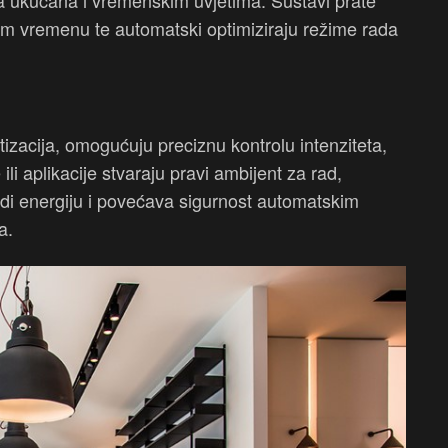
ma ukućana i vremenskim uvjetima. Sustavi prate
nom vremenu te automatski optimiziraju režime rada
izacija, omogućuju preciznu kontrolu intenziteta,
li aplikacije stvaraju pravi ambijent za rad,
edi energiju i povećava sigurnost automatskim
a.