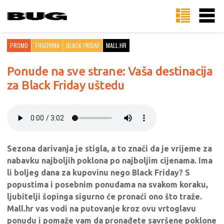
PROMO
TRGOVINA
BLACK FRIDAY
MALL.HR
Ponude na sve strane: Vaša destinacija
za Black Friday uštedu
Sezona darivanja je stigla, a to znači da je vrijeme za
nabavku najboljih poklona po najboljim cijenama. Ima
li boljeg dana za kupovinu nego Black Friday? S
popustima i posebnim ponudama na svakom koraku,
ljubitelji šopinga sigurno će pronaći ono što traže.
Mall.hr vas vodi na putovanje kroz ovu vrtoglavu
ponudu i pomaže vam da pronađete savršene poklone