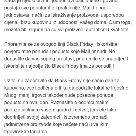
Kada je riječ o brzini i jednostavnosti, online trgovine
postaju sve popularnije i praktičnije. Mall.hr nudi
jednostavan način za istraživanje proizvoda, usporedbu
cijena i brzu kupovinu iz udobnosti vašeg doma. Osim toga,
možete biti sigurni da su svi proizvodi autentični i kvalitetni.
Pripremite se za ovogodišnji Black Friday i iskoristite
nevjerojatne ponude i popuste koje Mall.hr nudi. Ne
dopustite da vas šoping preplavi; pripremite se unaprijed i
iskoristite najbolje što Black Friday ima za ponuditi!
Uz to, ne zaboravite da Black Friday nije samo dan za
kupovinu, već i odlična prilika da podržite lokalne trgovine.
Mnogi manji trgovci također nude posebne ponude i
popuste na ovaj dan. Razmislite o podršci malim
poduzetnicima u vašem gradu ili četvrti, jer ćete tako
doprinijeti svojoj zajednici i istovremeno pronaći
jedinstvene proizvode koje nećete naći u velikim
trgovinskim lancima.