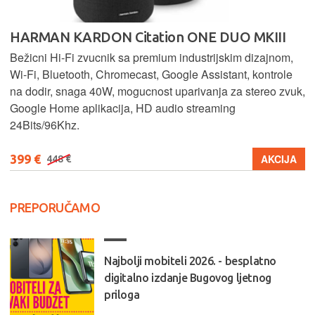
HARMAN KARDON Citation ONE DUO MKIII
Bežicni Hi-Fi zvucnik sa premium industrijskim dizajnom,
Wi-Fi, Bluetooth, Chromecast, Google Assistant, kontrole
na dodir, snaga 40W, mogucnost uparivanja za stereo zvuk,
Google Home aplikacija, HD audio streaming
24Bits/96Khz.
399 €
AKCIJA
448 €
PREPORUČAMO
Najbolji mobiteli 2026. - besplatno
digitalno izdanje Bugovog ljetnog
priloga