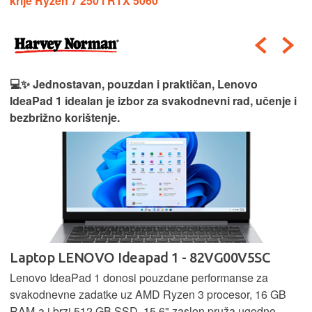
krije Ryzen 7 250 i RTX 5060
💻✨ Jednostavan, pouzdan i praktičan, Lenovo
IdeaPad 1 idealan je izbor za svakodnevni rad, učenje i
bezbrižno korištenje.
Laptop LENOVO Ideapad 1 - 82VG00V5SC
Lenovo IdeaPad 1 donosi pouzdane performanse za
svakodnevne zadatke uz AMD Ryzen 3 procesor, 16 GB
RAM-a i brzi 512 GB SSD. 15,6" zaslon pruža ugodno