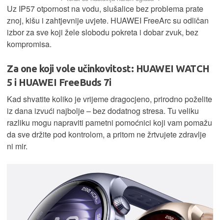
Uz IP57 otpornost na vodu, slušalice bez problema prate
znoj, kišu i zahtjevnije uvjete. HUAWEI FreeArc su odličan
izbor za sve koji žele slobodu pokreta i dobar zvuk, bez
kompromisa.
Za one koji vole učinkovitost: HUAWEI WATCH
5 i HUAWEI FreeBuds 7i
Kad shvatite koliko je vrijeme dragocjeno, prirodno poželite
iz dana izvući najbolje – bez dodatnog stresa. Tu veliku
razliku mogu napraviti pametni pomoćnici koji vam pomažu
da sve držite pod kontrolom, a pritom ne žrtvujete zdravlje
ni mir.