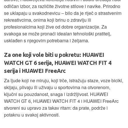
odličan izbor, za različite životne stilove i navike. Prirodno
se uklapaju u svakodnevicu – bilo da je riječ o strastvenim
rekreativcima, onima koji brinu o zdravlju ili
profesionalcima koji žive od dobre organizacije. Za
svakoga se može pronaći idealan tehnološki pratitelj,
usklađen s njegovim potrebama i željama.
Za one koji vole biti u pokretu: HUAWEI
WATCH GT 6 serija, HUAWEI WATCH FIT 4
serija i HUAWEI FreeArc
Za ljude koji ne miruju, koji trče, istražuju staze, voze bicikl,
skijaju, plivaju ili uživaju u sportovima na otvorenom,
ključni su pouzdanost, snaga i izdržljivost. HUAWEI
WATCH GT 6, HUAWEI WATCH FIT 4 i HUAWEI FreeArc
stvoreni su upravo za takav ritam: da prate, podrže i
potaknu u svakoj aktivnosti.