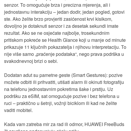
senzor. To omogućuje brza i precizna mjerenja, ali i
jednostavnu interakciju – jedan dodir, jedan pogled, gotovi
ste. Ako želite brzo provjeriti zasićenost krvi kisikom,
dovoljno je dotaknuti senzor i za desetak sekundi imate
rezultat. Ako se ne osjećate najbolje, trosekundnim
pritiskom pokreće se Health Glance koji u manje od minute
prikazuje 11 ključnih pokazatelja i njihovu interpretaciju. To
nije više samo „praćenje podataka“, nego prava podrška u
svakodnevnoj brizi o sebi.
Dodatan adut su pametne geste (Smart Gestures): pozive
možete odbiti ili prihvatiti, utišati alarm ili okinuti fotografiju
na telefonu jednostavnim pokretima šake i prstiju. Uz
podršku za eSIM, sat omogućuje pozive i bez telefona u
ruci – praktično u šetnji, vožnji biciklom ili kad ne želite
vaditi mobitel.
Kada vam zatreba mir za rad ili odmor, HUAWEI FreeBuds