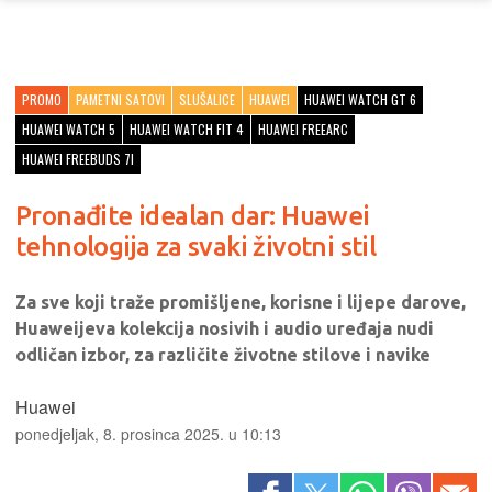
PROMO
PAMETNI SATOVI
SLUŠALICE
HUAWEI
HUAWEI WATCH GT 6
HUAWEI WATCH 5
HUAWEI WATCH FIT 4
HUAWEI FREEARC
HUAWEI FREEBUDS 7I
Pronađite idealan dar: Huawei
tehnologija za svaki životni stil
Za sve koji traže promišljene, korisne i lijepe darove,
Huaweijeva kolekcija nosivih i audio uređaja nudi
odličan izbor, za različite životne stilove i navike
Huawei
ponedjeljak, 8. prosinca 2025. u 10:13