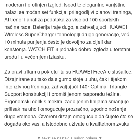
moderan i profinjen izgled. Ispod te elegantne vanjštine
nalazi se moćan set funkcija: prilagodljivi planovi treninga,
AI trener i analiza podataka za više od 100 sportskih
načina rada. Baterija traje dugo, a zahvaljujući HUAWEI
Wireless SuperCharger tehnologiji druge generacije, već
10 minuta punjenja često je dovoljno za cijeli dan
korištenja. WATCH FIT 4 jednako dobro izgleda u teretani,
uredu i u večernjem izlasku.
Za pravi „ritam u pokretu“ tu su HUAWEI FreeArc slušalice.
Dizajnirane su tako da sigurno stoje u uhu, čak i tijekom
intenzivnog treninga, zahvaljujući 140° Optimal Triangle
Support konstrukciji i promišljenom rasporedu težine.
Ergonomski oblik s mekim, zaobljenim linijama smanjuje
pritisak na uho i omogućuje prozračno, ugodno nošenje
dugo vremena. Otvoreni dizajn omogućuje da čujete što se
događa oko vas, a istodobno uživate u kvalitetnom zvuku.