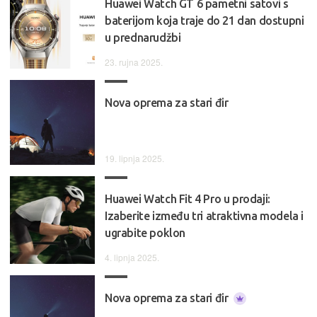
Huawei Watch GT 6 pametni satovi s
baterijom koja traje do 21 dan dostupni
u prednarudžbi
23. rujna 2025.
Nova oprema za stari đir
19. lipnja 2025.
Huawei Watch Fit 4 Pro u prodaji:
Izaberite između tri atraktivna modela i
ugrabite poklon
4. lipnja 2025.
Nova oprema za stari đir