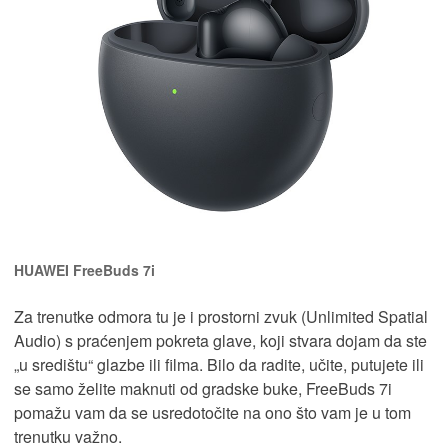
HUAWEI FreeBuds 7i
Za trenutke odmora tu je i prostorni zvuk (Unlimited Spatial
Audio) s praćenjem pokreta glave, koji stvara dojam da ste
„u središtu“ glazbe ili filma. Bilo da radite, učite, putujete ili
se samo želite maknuti od gradske buke, FreeBuds 7i
pomažu vam da se usredotočite na ono što vam je u tom
trenutku važno.