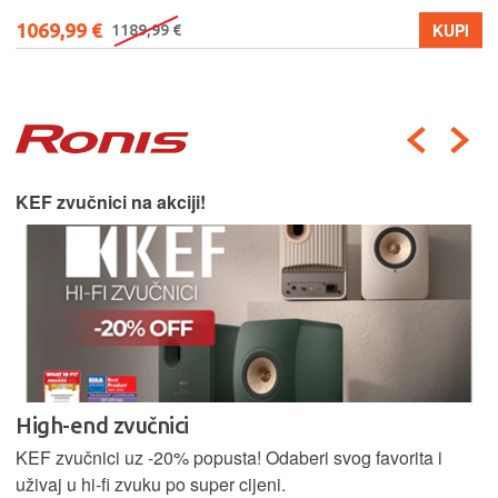
1069,99 €
KUPI
1189,99 €
KEF zvučnici na akciji!
High-end zvučnici
KEF zvučnici uz -20% popusta! Odaberi svog favorita i
uživaj u hi-fi zvuku po super cijeni.