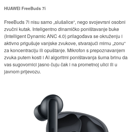
HUAWEI FreeBuds 7i
FreeBuds 7i nisu samo „slušalice“, nego svojevrsni osobni
zvučni kutak. Inteligentno dinamičko poništavanje buke
(Intelligent Dynamic ANC 4.0) prilagođava se okruženju i
aktivno prigušuje vanjske zvukove, stvarajući mirnu „zonu“
za koncentraciju ili opuštanje. Mikrofon s prepoznavanjem
zvuka putem kosti i AI algoritmi poništavanja šuma brinu da
vas sugovornici jasno čuju čak i na prometnoj ulici ili u
javnom prijevozu.