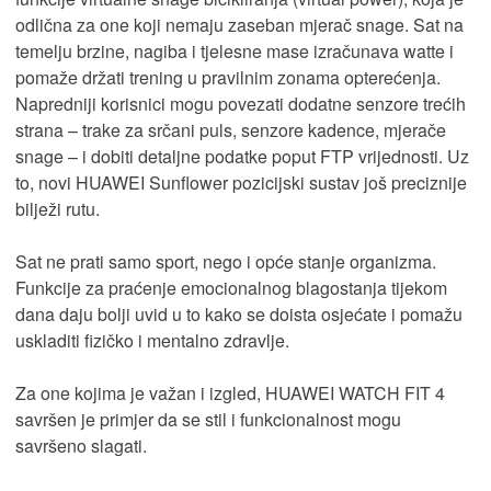
odlična za one koji nemaju zaseban mjerač snage. Sat na
temelju brzine, nagiba i tjelesne mase izračunava watte i
pomaže držati trening u pravilnim zonama opterećenja.
Napredniji korisnici mogu povezati dodatne senzore trećih
strana – trake za srčani puls, senzore kadence, mjerače
snage – i dobiti detaljne podatke poput FTP vrijednosti. Uz
to, novi HUAWEI Sunflower pozicijski sustav još preciznije
bilježi rutu.
Sat ne prati samo sport, nego i opće stanje organizma.
Funkcije za praćenje emocionalnog blagostanja tijekom
dana daju bolji uvid u to kako se doista osjećate i pomažu
uskladiti fizičko i mentalno zdravlje.
Za one kojima je važan i izgled, HUAWEI WATCH FIT 4
savršen je primjer da se stil i funkcionalnost mogu
savršeno slagati.