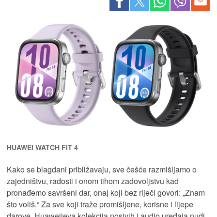
HUAWEI WATCH FIT 4
Kako se blagdani približavaju, sve češće razmišljamo o
zajedništvu, radosti i onom tihom zadovoljstvu kad
pronađemo savršeni dar, onaj koji bez riječi govori: „Znam
što voliš.“ Za sve koji traže promišljene, korisne i lijepe
darove, Huaweijeva kolekcija nosivih i audio uređaja nudi