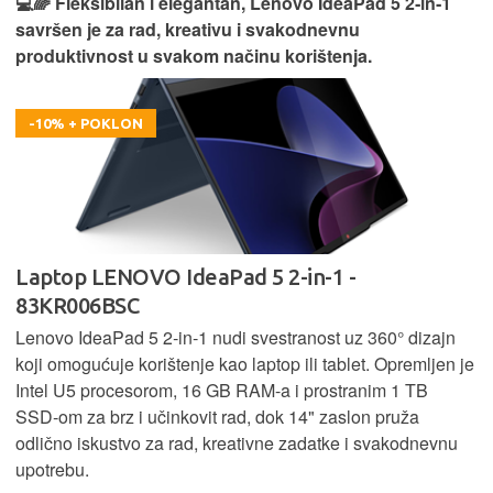
💻🌈 Fleksibilan i elegantan, Lenovo IdeaPad 5 2‑in‑1
savršen je za rad, kreativu i svakodnevnu
produktivnost u svakom načinu korištenja.
-10% + POKLON
Laptop LENOVO IdeaPad 5 2-in-1 -
83KR006BSC
Lenovo IdeaPad 5 2‑in‑1 nudi svestranost uz 360° dizajn
koji omogućuje korištenje kao laptop ili tablet. Opremljen je
Intel U5 procesorom, 16 GB RAM-a i prostranim 1 TB
SSD‑om za brz i učinkovit rad, dok 14" zaslon pruža
odlično iskustvo za rad, kreativne zadatke i svakodnevnu
upotrebu.