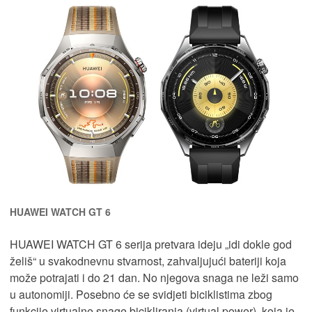
HUAWEI WATCH GT 6
HUAWEI WATCH GT 6 serija pretvara ideju „idi dokle god
želiš“ u svakodnevnu stvarnost, zahvaljujući bateriji koja
može potrajati i do 21 dan. No njegova snaga ne leži samo
u autonomiji. Posebno će se svidjeti biciklistima zbog
funkcije virtualne snage bicikliranja (virtual power), koja je