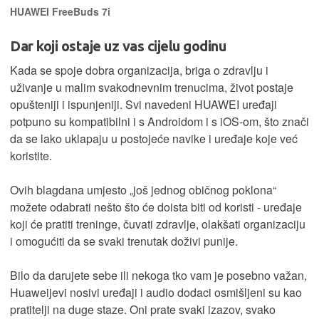
HUAWEI FreeBuds 7i
Dar koji ostaje uz vas cijelu godinu
Kada se spoje dobra organizacija, briga o zdravlju i
uživanje u malim svakodnevnim trenucima, život postaje
opušteniji i ispunjeniji. Svi navedeni HUAWEI uređaji
potpuno su kompatibilni i s Androidom i s iOS-om, što znači
da se lako uklapaju u postojeće navike i uređaje koje već
koristite.
Ovih blagdana umjesto „još jednog običnog poklona“
možete odabrati nešto što će doista biti od koristi - uređaje
koji će pratiti treninge, čuvati zdravlje, olakšati organizaciju
i omogućiti da se svaki trenutak doživi punije.
Bilo da darujete sebe ili nekoga tko vam je posebno važan,
Huaweijevi nosivi uređaji i audio dodaci osmišljeni su kao
pratitelji na duge staze. Oni prate svaki izazov, svako