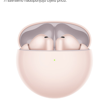
7i savršeno nadopunjuju cijelu priču.