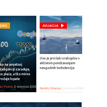
IZNIS
AVIJACIJA
Ovo je prvi laki zrakoplov s
aktivnim poništavanjem
ko na umjetnoj
neugodnih turbulencija
nteligenciji zarađuje,
ko plaća, a tko mirno
rodaje lopate
van Podnar
2. kolovoza 2026.
Sandro Vrbanus
3. kolovoza 2026.