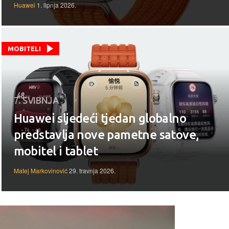
Huawei
1. lipnja 2026.
MOBITELI
7. SVIBNJA
Huawei sljedeći tjedan globalno
predstavlja nove pametne satove,
mobitel i tablet
Matej Markovinović
29. travnja 2026.