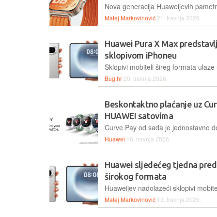
Matej Markovinović
21. travnja 2026.
Huawei Pura X Max predstavl
sklopivom iPhoneu
Bug.hr
20. travnja 2026.
Beskontaktno plaćanje uz Cu
HUAWEI satovima
Huawei
16. travnja 2026.
Huawei sljedećeg tjedna preds
širokog formata
Matej Markovinović
13. travnja 2026.