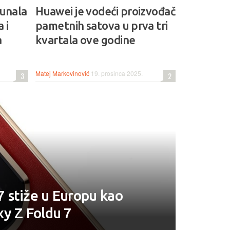
čunala
Huawei je vodeći proizvođač
 i
pametnih satova u prva tri
a
kvartala ove godine
Matej Markovinović
19. prosinca 2025.
3
2
 stiže u Europu kao
y Z Foldu 7