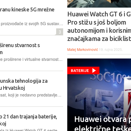
branu kineske 5G mrežne
Huawei Watch GT 6 i G
Pro stižu s još boljom
Neke su zemlje već isključile kineske proizvođače iz svojih 5G sustava, ali Europska komisija sada želi da to napravi svaka članica EU-a
autonomijom i korisni
3
značajkama za biciklis
širenu stvarnost s
Matej Markovinović
19. rujna 2025.
om
Huawei bi uskoro mogao ući na tržište proširene i virtualne stvarnosti s neobičnim, ali inovativnim rješenjem
BATERIJE
unska tehnologija za
 u Hrvatskoj
HUAWEI WATCH Ultimate 2 pametni sat, koji je nedavno predstavljen na globalnom događanju u Parizu uz WATCH GT 6 Series, od sada je u prodaji i u Hrvatskoj, i to u posebnoj ponudi s vrhunskim slušalicama, FreeBuds Pro 4, na poklon.
 21 dan trajanja baterije,
Huawei otvara 
koj
električne tešk
Svi koji se odluče kupiti neki od modela iz Huawei Watch GT 6 serije, dobit će voucher u vrijednosti 30 eura za Watch GT 6 Series