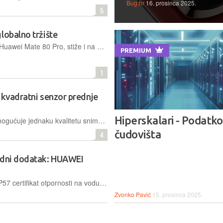
Bug.hr
16. prosinca 2025.
5
lobalno tržište
Novi flagship kineskog proizvođača, Huawei Mate 80 Pro, stiže i na globalno tržište nakon predstavljanja koje će se održati u Madridu 26. veljače
PREMIUM
1
 kvadratni senzor prednje
Hiperskalari - Podatk
Kvadratni senzor prednje kamere omogućuje jednaku kvalitetu snimanja u portretnom i pejzažnom načinu rada, bez potrebe za fizičkim okretanjem mobitela, čime se dobiva veća fleksibilnost kadra
čudovišta
4
modni dodatak: HUAWEI
HUAWEI FreeClip 2 slušalice imaju IP57 certifikat otpornosti na vodu i prašinu, a pružaju do 38 sati autonomije - dolaze na hrvatsko tržištu, a do 28. veljače možete ih kupiti uz 20 EUR popusta
Zvonko Pavić
15. prosinca 2025.