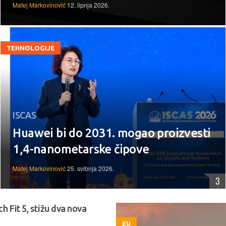
Matej Markovinović
12. lipnja 2026.
TEHNOLOGIJE
ISCAS
Huawei bi do 2031. mogao proizvesti
1,4-nanometarske čipove
Matej Markovinović
25. svibnja 2026.
3
h Fit 5, stižu dva nova
EU