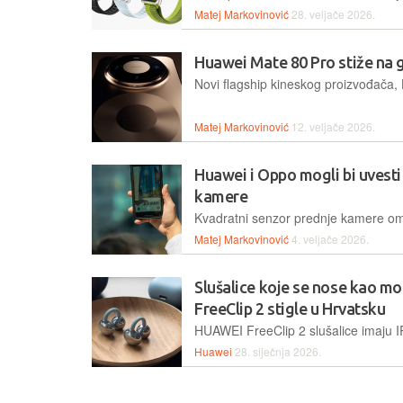
Matej Markovinović
28. veljače 2026.
Huawei Mate 80 Pro stiže na g
Matej Markovinović
12. veljače 2026.
Huawei i Oppo mogli bi uvesti
kamere
Matej Markovinović
4. veljače 2026.
Slušalice koje se nose kao 
FreeClip 2 stigle u Hrvatsku
Huawei
28. siječnja 2026.