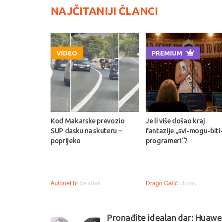
NAJČITANIJI ČLANCI
VIDEO
PREMIUM
Kod Makarske prevozio
Je li više došao kraj
SUP dasku na skuteru –
fantazije „svi-mogu-biti
poprijeko
programeri“?
Autonet.hr
četvrtak
Drago Galić
utorak
Pronađite idealan dar: Huawei