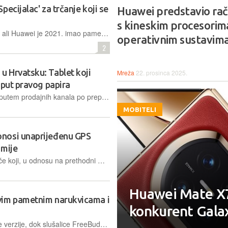
ecijalac' za trčanje koji se
Huawei predstavio ra
s kineskim procesorima
Neki se toga vjerojatno ni ne sjećaju, ali Huawei je 2021. imao pametni sat namijenjen trkačima koji je tek nedavno dobio nasljednika. Riječ je o Watch GT Runneru 2 s kojim smo se mi imali priliku družiti proteklih 10-ak dana
operativnim sustavim
2
 Hrvatsku: Tablet koji
Mreža
22. prosinca 2025.
oput pravog papira
HUAWEI MatePad 12 X dostupan je putem prodajnih kanala po preporučenoj maloprodajnoj cijeni od 649 EUR. No, do 31.03. traje posebna ponuda tijekom koje korisnici mogu nabaviti tablet i tipkovnicu za 549 EUR te M-Pencil Pro olovku dobiti na poklon
MOBITELI
nosi unaprijeđenu GPS
omije
Huawei ima novi pametni sat za trkače koji, u odnosu na prethodni model, donosi novu antenu za poboljšano GPS praćenje, maratonski način rada te do dva tjedna autonomije
Huawei Mate X7
vim pametnim narukvicama i
konkurent Galax
Nove pametne narukvice stižu u dvije verzije, dok slušalice FreeBuds Pro 5 nakon kineske premijere napokon postaju dostupne i na globalnom tržištu