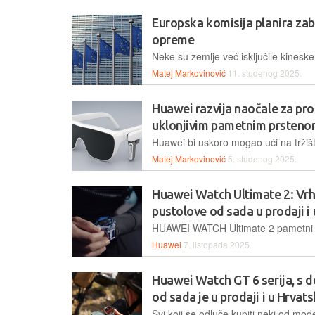
Europska komisija planira za
opreme
Matej Markovinović
11. studenog 2025.
Huawei razvija naočale za pro
uklonjivim pametnim prsten
Matej Markovinović
5. studenog 2025.
Huawei Watch Ultimate 2: Vrh
pustolove od sada u prodaji i
Huawei
7. listopada 2025.
Huawei Watch GT 6 serija, s do
od sada je u prodaji i u Hrvats