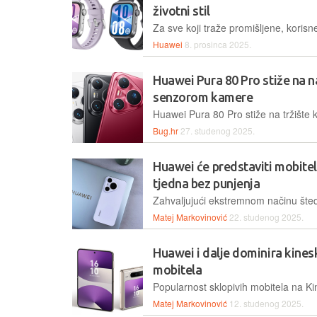
životni stil
Huawei
8. prosinca 2025.
Huawei Pura 80 Pro stiže na na
senzorom kamere
Bug.hr
27. studenog 2025.
Huawei će predstaviti mobitel k
tjedna bez punjenja
Matej Markovinović
22. studenog 2025.
Huawei i dalje dominira kines
mobitela
Matej Markovinović
12. studenog 2025.