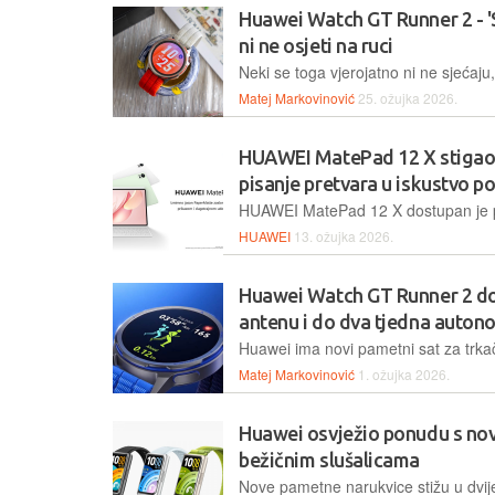
Huawei Watch GT Runner 2 - 'Sp
ni ne osjeti na ruci
Matej Markovinović
25. ožujka 2026.
HUAWEI MatePad 12 X stigao u
pisanje pretvara u iskustvo p
HUAWEI
13. ožujka 2026.
Huawei Watch GT Runner 2 do
antenu i do dva tjedna auton
Matej Markovinović
1. ožujka 2026.
Huawei osvježio ponudu s no
bežičnim slušalicama