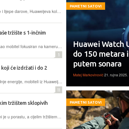
PAMETNI SATOVI
Za sve koji traže promišljene, korisne i lijepe darove, Huaweijeva kolekcija nosivih i audio uređaja nudi odličan izbor, za različite životne stilove i navike
še tržište s 1-inčnim
Huawei Watch U
Huawei Pura 80 Pro stiže na tržište kao mobitel fokusiran na kameru, što dokazuje i 1-inčni senzor s Huaweijevom XMAGE tehnologijom
do 150 metara i
1
putem sonara
oji će izdržati i do 2
Matej Markovinović
21. rujna 2025.
Zahvaljujući ekstremnom načinu štednje energije, mobiteli iz Huaweijeve nadolazeće serije Mate 80 moći će izdržati i do 2 tjedna bez punjenja
11
kim tržištem sklopivih
PAMETNI SATOVI
Popularnost sklopivih mobitela na Kini je u porastu, a cijelim tržištem uvjerljivo dominira Huawei sa skoro 70 posto udjela u tom segmentu