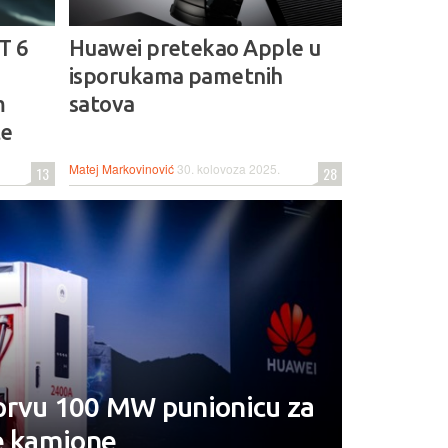
T 6
Huawei pretekao Apple u
isporukama pametnih
m
satova
te
Matej Markovinović
30. kolovoza 2025.
13
28
prvu 100 MW punionicu za
e kamione