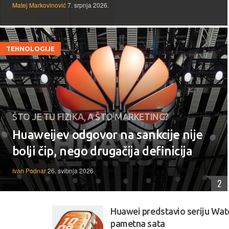
Matej Markovinović
7. srpnja 2026.
TEHNOLOGIJE
ŠTO JE TU FIZIKA, A ŠTO MARKETING?
Huaweijev odgovor na sankcije nije
bolji čip, nego drugačija definicija
Ivan Podnar
26. svibnja 2026.
2
Huawei predstavio seriju Watc
pametna sata