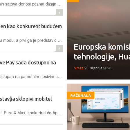
Nova generacija Huaweijevih pametnih satova donosi poznat dizajn uz poboljšane senzore i veću autonomiju, dok Pro model ističe veći zaslon i naprednije zdravstvene funkcije
2
jen kao konkurent budućem
Sklopivi mobiteli šireg formata ulaze u modu, a prvi ga je predstavio Huawei i to prije Samsunga i Applea koji bi svoje široke modele trebali izbaciti do kraja godine
Europska komisija
3
tehnologije, Hu
rve Pay sada dostupno na
Mreža
23. siječnja 2026.
Curve Pay od sada je jednostavno dostupan na pametnim nosivim uređajima HUAWEI WATCH Ultimate 2 , WATCH 5 Series, WATCH GT 6 Series, WATCH GT 5 Series i WATCH FIT 4 Series
RAČUNALA
tavlja sklopivi mobitel
Huaweijev nadolazeći sklopivi mobitel, Pura X Max, konkurirat će Appleovom sklopivom iPhoneu i Samsungovom Foldu širokog formata