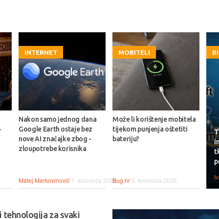
INTERNET
MOBITELI
B
Nakon samo jednog dana
Može li korištenje mobitela
-
Google Earth ostaje bez
tijekom punjenja oštetiti
T
nove AI značajke zbog -
bateriju?
i
zloupotrebe korisnika
t
p
I
Matej Markovinović
1. kolovoza 2026.
Bug.hr
2. kolovoza 2026.
 tehnologija za svaki