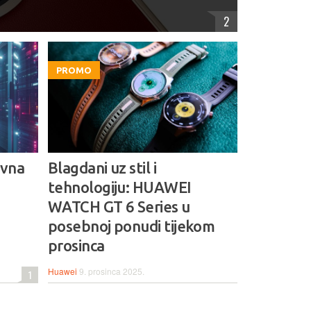
2
PROMO
ovna
Blagdani uz stil i
tehnologiju: HUAWEI
WATCH GT 6 Series u
posebnoj ponudi tijekom
prosinca
Huawei
9. prosinca 2025.
1