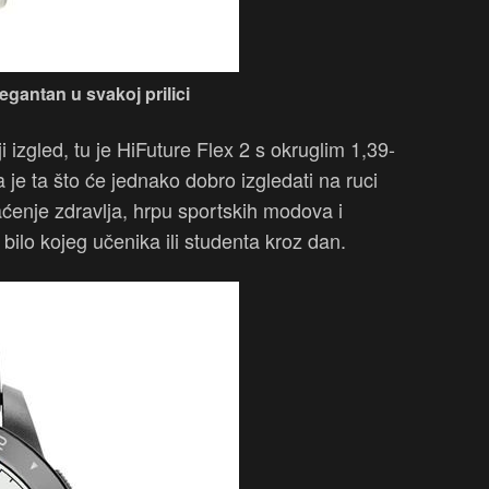
legantan u svakoj prilici
iji izgled, tu je HiFuture Flex 2 s okruglim 1,39-
je ta što će jednako dobro izgledati na ruci
aćenje zdravlja, hrpu sportskih modova i
bilo kojeg učenika ili studenta kroz dan.