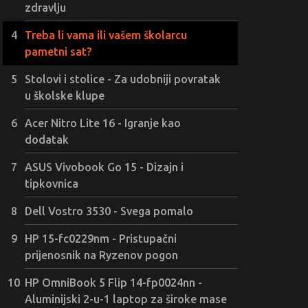
zdravlju
Treba li vama ili vašem školarcu
pametni sat?
Stolovi i stolice - Za udobniji povratak
u školske klupe
Acer Nitro Lite 16 - Igranje kao
dodatak
ASUS Vivobook Go 15 - Dizajn i
tipkovnica
Dell Vostro 3530 - Svega pomalo
HP 15-fc0229nm - Pristupačni
prijenosnik na Ryzenov pogon
HP OmniBook 5 Flip 14-fp0024nn -
Aluminijski 2-u-1 laptop za široke mase