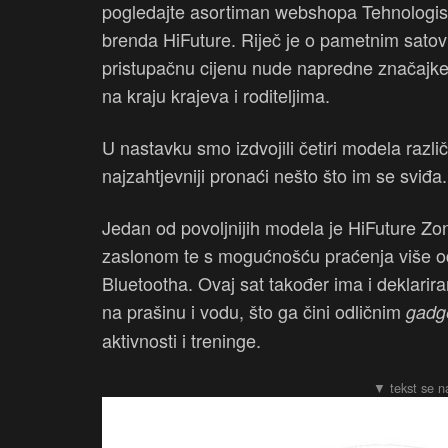
pogledajte asortiman webshopa Tehnologis
brenda HiFuture. Riječ je o pametnim satovi
pristupačnu cijenu nude napredne značajke 
na kraju krajeva i roditeljima.
U nastavku smo izdvojili četiri modela različ
najzahtjevniji pronaći nešto što im se sviđa.
Jedan od povoljnijih modela je HiFuture Zon
zaslonom te s mogućnošću praćenja više od
Bluetootha. Ovaj sat također ima i deklarira
na prašinu i vodu, što ga čini odličnim
gad
aktivnosti i treninge.