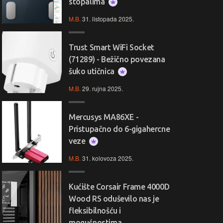
stopalima
M.B.
31. listopada 2025.
Trust Smart WiFi Socket
(71289) - Bežično povezana
šuko utičnica
M.B.
29. rujna 2025.
Mercusys MA86XE -
Pristupačno do 6-gigahercne
veze
M.B.
31. kolovoza 2025.
Kućište Corsair Frame 4000D
Wood RS oduševilo nas je
fleksibilnošću i
mogućnostima