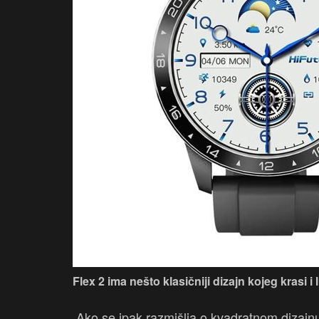
Flex 2 ima nešto klasičniji dizajn kojeg krasi
Ako se ipak razmišlja o kvadratnom dizajnu