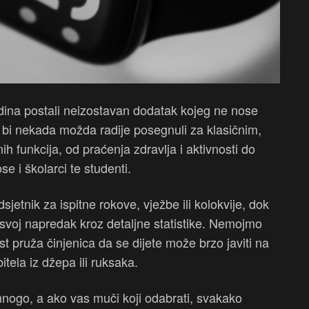
odina postali neizostavan dodatak kojeg ne nose
oji bi nekada možda radije posegnuli za klasičnim,
 funkcija, od praćenja zdravlja i aktivnosti do
se i školarci te studenti.
jetnik za ispitne rokove, vježbe ili kolokvije, dok
ti svoj napredak kroz detaljne statistike. Nemojmo
st pruža činjenica da se dijete može brzo javiti na
ela iz džepa ili ruksaka.
mnogo, a ako vas muči koji odabrati, svakako