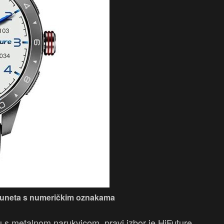
 i luneta s numeričkim oznakama
 s metalnom narukvicom, pravi izbor je HiFuture