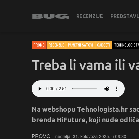
RECENZIJE
PREDSTAV
PROMO
RECENZIJE
PAMETNI SATOVI
GADGETI
TECHNOLOGIST
Treba li vama ili 
Na webshopu Tehnologista.hr sad
brenda HiFuture, koji nude odliča
PROMO
nedjelja, 31. kolovoza 2025. u 06:30