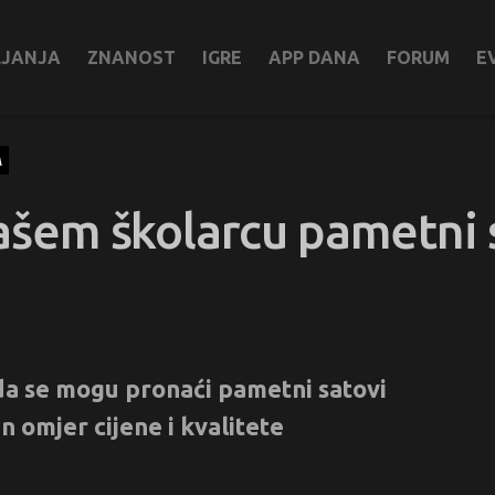
LJANJA
ZNANOST
IGRE
APP DANA
FORUM
E
A
vašem školarcu pametni 
a se mogu pronaći pametni satovi
n omjer cijene i kvalitete