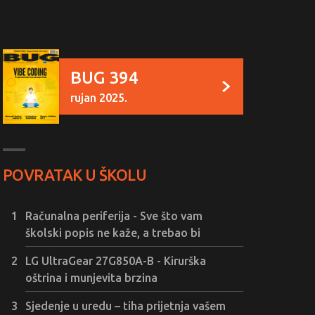
BUG 394
rujan 2025.
POVRATAK U ŠKOLU
Računalna periferija - Sve što vam
školski popis ne kaže, a trebao bi
LG UltraGear 27G850A-B - Kirurška
oštrina i munjevita brzina
Sjedenje u uredu – tiha prijetnja vašem