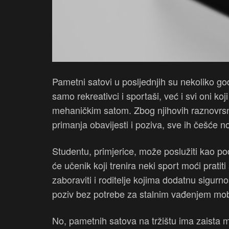
Pametni satovi u posljednjih su nekoliko g
samo rekreativci i sportaši, već i svi oni k
mehaničkim satom. Zbog njihovih raznovrsnih
primanja obavijesti i poziva, sve ih češće no
Studentu, primjerice, može poslužiti kao pods
će učenik koji trenira neki sport moći prati
zaboraviti i roditelje kojima dodatnu sigurno
poziv bez potrebe za stalnim vađenjem mobit
No, pametnih satova na tržištu ima zaista 