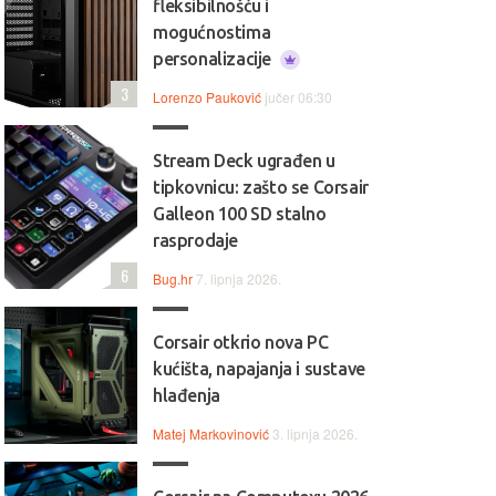
fleksibilnošću i
mogućnostima
personalizacije
3
Lorenzo Pauković
jučer 06:30
Stream Deck ugrađen u
tipkovnicu: zašto se Corsair
Galleon 100 SD stalno
rasprodaje
6
Bug.hr
7. lipnja 2026.
Corsair otkrio nova PC
kućišta, napajanja i sustave
hlađenja
Matej Markovinović
3. lipnja 2026.