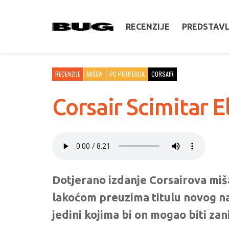
RECENZIJE
PREDSTAV
RECENZIJE
MIŠEVI
PC PERIFERIJA
CORSAIR
Corsair Scimitar E
Dotjerano izdanje Corsairova miš
lakoćom preuzima titulu novog na
jedini kojima bi on mogao biti zan