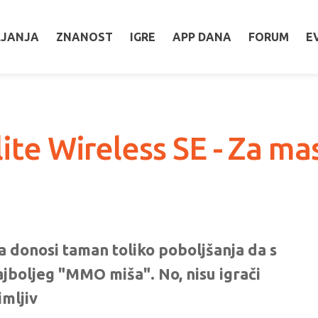
LJANJA
ZNANOST
IGRE
APP DANA
FORUM
E
lite Wireless SE - Za ma
a donosi taman toliko poboljšanja da s
jboljeg "MMO miša". No, nisu igrači
imljiv