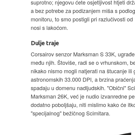
suprotno; njegovu ćete osjetljivost htjeti dr
a bez potrebe za podizanjem miša s podloge
monitoru, to smo postigli pri razlučivosti od
nosi s lakoćom.
Dulje traje
Corsairov senzor Marksman S 33K, ugrađen 
među njih. Štoviše, radi se o vrhunskom, b
nikako nismo mogli natjerati na štucanje ili
astronomskih 33.000 DPI, a brzina praćenja
spadaju u domenu nadljudskih. "Obični" Sci
Marksman 26K, već je nudio izvanredne per
dodatno poboljšaju, niti mislimo kako će itko
"specijalnog" bežičnog Scimitara.