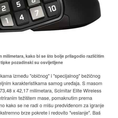
limetara, kako bi se što bolje prilagodio različitim
tipke pozadinski su osvijetljene
ikama između "običnog" i "specijalnog" bežičnog
meljnim karakteristikama samog uređaja. S masom
3,48 x 42,17 milimetara, Scimitar Elite Wireless
centriranim težištem mase, pomaknutim prema
jasno kako se ne radi o mišu predviđenom za igranje
 ekstremno brze pokrete i redovito "veslanje". Baš