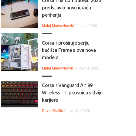
Corsair na Computexu 2026
predstavio novu igraću
periferiju
Matej Markovinović
2. lipnja 2026.
Corsair proširuje seriju
kućišta Frame s dva nova
modela
Matej Markovinović
8. travnja 2026.
Corsair Vanguard Air 99
Wireless - Tipkovnica s dvije
karijere
Davor Šuštić
31. ožujka 2026.