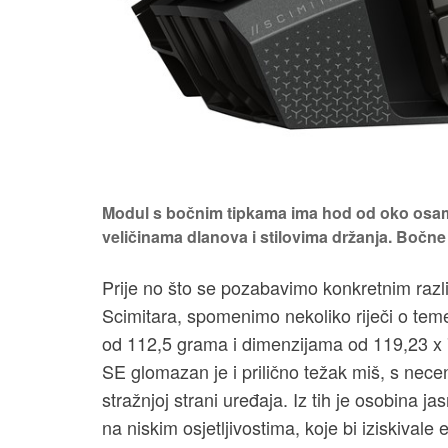
Modul s bočnim tipkama ima hod od oko osam mi
veličinama dlanova i stilovima držanja. Bočne 
Prije no što se pozabavimo konkretnim razl
Scimitara, spomenimo nekoliko riječi o te
od 112,5 grama i dimenzijama od 119,23 x 7
SE glomazan je i prilično težak miš, s ne
stražnjoj strani uređaja. Iz tih je osobina 
na niskim osjetljivostima, koje bi iziskivale