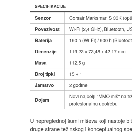
SPECIFIKACIJE
Senzor
Corsair Marksman S 33K (opti
Povezivost
Wi-Fi (2,4 GHz), Bluetooth, 
Baterija
150 h (Wi-Fi) / 500 h (Bluetoot
Dimenzije
119,23 x 73,48 x 42,17 mm
Masa
112,5 g
Broj tipki
15 + 1
Jamstvo
2 godine
Novi najbolji "MMO miš" na trž
Dojam
profesionalnu upotrebu
U nepreglednoj šumi miševa koji nastoje bit
druge strane težinskog i konceptualnog spek