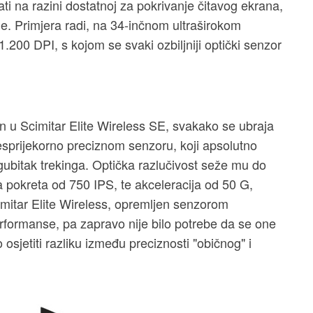
žati na razini dostatnoj za pokrivanje čitavog ekrana,
. Primjera radi, na 34-inčnom ultraširokom
 1.200 DPI, s kojom se svaki ozbiljniji optički senzor
u Scimitar Elite Wireless SE, svakako se ubraja
esprijekorno preciznom senzoru, koji apsolutno
 gubitak trekinga. Optička razlučivost seže mu do
 pokreta od 750 IPS, te akceleracija od 50 G,
mitar Elite Wireless, opremljen senzorom
formanse, pa zapravo nije bilo potrebe da se one
 osjetiti razliku između preciznosti "običnog" i