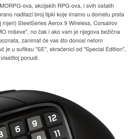
MMORPG-ova, akcijskih RPG-ova, i svih ostalih
brano nadilazi broj tipki koje imamo u dometu prsta
 mjeri) SteelSeries Aerox 9 Wireless, Corsairov
MO miševe", no čak i ako vam je njegova bežična
o poznata, zanimat će vas što donosi netom
č je u sufiksu "SE", skraćenici od "Special Edition",
vlastitoj ponudi.