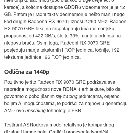
kartice), a količina dostupne GDDR6 videomemorije je 12
GB. Pritom je i radni takt videomemorije nešto manji nego
kod drugih Radeona RX 9070 i iznosi 2.250 MHz. Radeon
RX 9070 GRE tako na raspolaganju ima memorijsku
propusnost od 432 GB/s, što je 33% manje u odnosu na
njegovu braću. Osim toga, Radeoni RX 9070 GRE
posjeduju manje teksturnih i ROP jedinica, točnije, 192
teksturne jedinice i 96 ROP jedinica.
Odlična za 1440p
Pozitivno je što Radeon RX 9070 GRE podržava sve
napredne mogućnosti nove RDNA 4 arhitekture, bilo da
govorimo o poboljšanim
ray tracing
jedinicama, osjetno
boljim AI mogućnostima, te podršci za najnoviju generaciju
AMD-ove
upscaling
tehnologije FSR.
Testirani ASRockova model relativno je kompaktnog
dizajna i tamne boje. Grafički procesor je tvornički