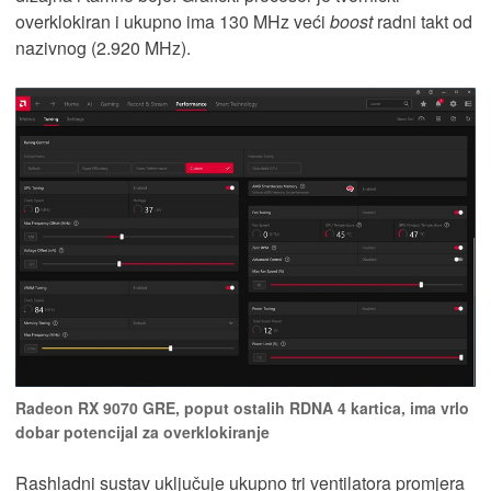
overklokiran i ukupno ima 130 MHz veći
boost
radni takt od
nazivnog (2.920 MHz).
Radeon RX 9070 GRE, poput ostalih RDNA 4 kartica, ima vrlo
dobar potencijal za overklokiranje
Rashladni sustav uključuje ukupno tri ventilatora promjera