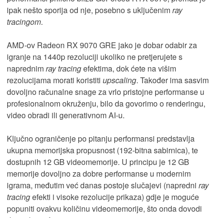
ipak nešto sporija od nje, posebno s uključenim
ray
tracingom
.
AMD-ov Radeon RX 9070 GRE jako je dobar odabir za
igranje na 1440p rezoluciji ukoliko ne pretjerujete s
naprednim
ray tracing
efektima, dok ćete na višim
rezolucijama morati koristiti
upscaling
. Također ima sasvim
dovoljno računalne snage za vrlo pristojne performanse u
profesionalnom okruženju, bilo da govorimo o renderingu,
video obradi ili generativnom AI-u.
Ključno ograničenje po pitanju performansi predstavlja
ukupna memorijska propusnost (192-bitna sabirnica), te
dostupnih 12 GB videomemorije. U principu je 12 GB
memorije dovoljno za dobre performanse u modernim
igrama, međutim već danas postoje slučajevi (napredni
ray
tracing
efekti i visoke rezolucije prikaza) gdje je moguće
popuniti ovakvu količinu videomemorije, što onda dovodi