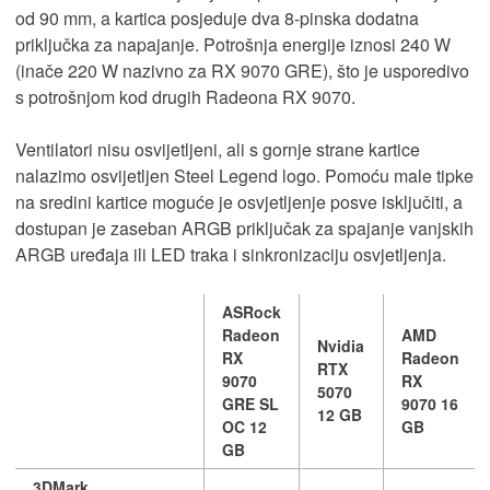
od 90 mm, a kartica posjeduje dva 8-pinska dodatna
priključka za napajanje. Potrošnja energije iznosi 240 W
(inače 220 W nazivno za RX 9070 GRE), što je usporedivo
s potrošnjom kod drugih Radeona RX 9070.
Ventilatori nisu osvijetljeni, ali s gornje strane kartice
nalazimo osvijetljen Steel Legend logo. Pomoću male tipke
na sredini kartice moguće je osvjetljenje posve isključiti, a
dostupan je zaseban ARGB priključak za spajanje vanjskih
ARGB uređaja ili LED traka i sinkronizaciju osvjetljenja.
ASRock
Radeon
AMD
Nvidia
RX
Radeon
RTX
9070
RX
5070
GRE SL
9070 16
12 GB
OC 12
GB
GB
3DMark