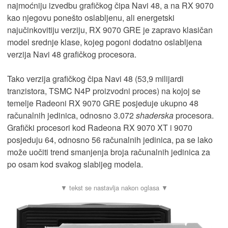
najmoćniju izvedbu grafičkog čipa Navi 48, a na RX 9070
kao njegovu ponešto oslabljenu, ali energetski
najučinkovitiju verziju, RX 9070 GRE je zapravo klasičan
model srednje klase, kojeg pogoni dodatno oslabljena
verzija Navi 48 grafičkog procesora.
Tako verzija grafičkog čipa Navi 48 (53,9 milijardi
tranzistora, TSMC N4P proizvodni proces) na kojoj se
temelje Radeoni RX 9070 GRE posjeduje ukupno 48
računalnih jedinica, odnosno 3.072
shaderska
procesora.
Grafički procesori kod Radeona RX 9070 XT i 9070
posjeduju 64, odnosno 56 računalnih jedinica, pa se lako
može uočiti trend smanjenja broja računalnih jedinica za
po osam kod svakog slabijeg modela.