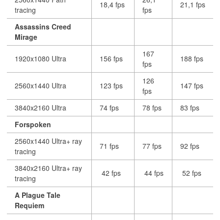
18,4 fps
21,1 fps
tracing
fps
Assassins Creed
Mirage
167
1920x1080 Ultra
156 fps
188 fps
fps
126
2560x1440 Ultra
123 fps
147 fps
fps
3840x2160 Ultra
74 fps
78 fps
83 fps
Forspoken
2560x1440 Ultra+ ray
71 fps
77 fps
92 fps
tracing
3840x2160 Ultra+ ray
42 fps
44 fps
52 fps
tracing
A Plague Tale
Requiem