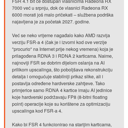
FSR 4.1 bit će dostupan vlasnicima Radeona RX
7000 već u srpnju, dok će vlasnici Radeona RX
6000 morati još malo pričekati – službena podrška
najavljena je za početak 2027. godine.
Već se neko vrijeme nagađalo kako AMD razvija
verziju FSR-a 4 (čak je i izvorni kod ove verzije
"procurio" na Internet prije nekog vremena) koja je
prilagođena RDNA 3 i RDNA 2 karticama. Naime,
najnoviji FSR se dobrim dijelom oslanja na AI
prilikom upscalinga, što poboljšava rekonstrukciju
detalja i omogućuje stabilniji prikaz slike, ali i
postavlja određene hardverske zahtjeve. Tako
primjerice samo RDNA 4 kartice imaju AI jedinice
koje hardverski podržavaju FP8 (8-bitni floating
point) operacije koje su korištene za optimizaciju
upscalinga kod FSR-a 4.
Kako bi FSR 4 funkcionirao na starijim karticama,