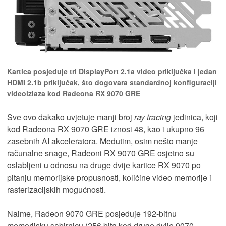
Kartica posjeduje tri DisplayPort 2.1a video priključka i jedan
HDMI 2.1b priključak, što dogovara standardnoj konfiguraciji
videoizlaza kod Radeona RX 9070 GRE
Sve ovo dakako uvjetuje manji broj
ray tracing
jedinica, koji
kod Radeona RX 9070 GRE iznosi 48, kao i ukupno 96
zasebnih AI akceleratora. Međutim, osim nešto manje
računalne snage, Radeoni RX 9070 GRE osjetno su
oslabljeni u odnosu na druge dvije kartice RX 9070 po
pitanju memorijske propusnosti, količine video memorije i
rasterizacijskih mogućnosti.
Naime, Radeon 9070 GRE posjeduje 192-bitnu
memorijsku sabirnicu (256 bita kod druge dvije 9070