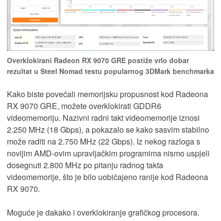
Overklokirani Radeon RX 9070 GRE postiže vrlo dobar
rezultat u Steel Nomad testu popularnog 3DMark benchmarka
Kako biste povećali memorijsku propusnost kod Radeona
RX 9070 GRE, možete overklokirati GDDR6
videomemoriju. Nazivni radni takt videomemorije iznosi
2.250 MHz (18 Gbps), a pokazalo se kako sasvim stabilno
može raditi na 2.750 MHz (22 Gbps). Iz nekog razloga s
novijim AMD-ovim upravljačkim programima nismo uspjeli
dosegnuti 2.800 MHz po pitanju radnog takta
videomemorije, što je bilo uobičajeno ranije kod Radeona
RX 9070.
Moguće je dakako i overklokiranje grafičkog procesora.