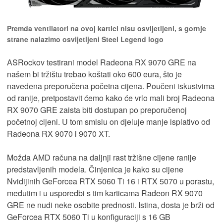
Premda ventilatori na ovoj kartici nisu osvijetljeni, s gornje
strane nalazimo osvijetljeni Steel Legend logo
ASRockov testirani model Radeona RX 9070 GRE na
našem bi tržištu trebao koštati oko 600 eura, što je
navedena preporučena početna cijena. Poučeni iskustvima
od ranije, pretpostavit ćemo kako će vrlo mali broj Radeona
RX 9070 GRE zaista biti dostupan po preporučenoj
početnoj cijeni. U tom smislu on djeluje manje isplativo od
Radeona RX 9070 i 9070 XT.
Možda AMD računa na daljnji rast tržišne cijene ranije
predstavljenih modela. Činjenica je kako su cijene
Nvidijinih GeForcea RTX 5060 Ti 16 i RTX 5070 u porastu,
međutim i u usporedbi s tim karticama Radeon RX 9070
GRE ne nudi neke osobite prednosti. Istina, dosta je brži od
GeForcea RTX 5060 Ti u konfiguraciji s 16 GB