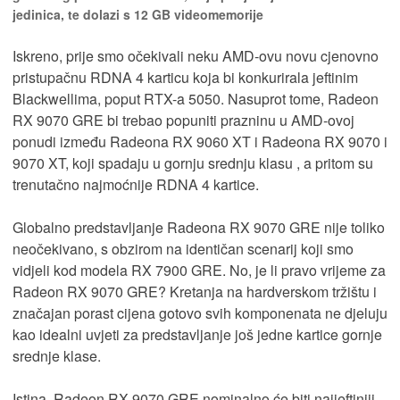
jedinica, te dolazi s 12 GB videomemorije
Iskreno, prije smo očekivali neku AMD-ovu novu cjenovno
pristupačnu RDNA 4 karticu koja bi konkurirala jeftinim
Blackwellima, poput RTX-a 5050. Nasuprot tome, Radeon
RX 9070 GRE bi trebao popuniti prazninu u AMD-ovoj
ponudi između Radeona RX 9060 XT i Radeona RX 9070 i
9070 XT, koji spadaju u gornju srednju klasu , a pritom su
trenutačno najmoćnije RDNA 4 kartice.
Globalno predstavljanje Radeona RX 9070 GRE nije toliko
neočekivano, s obzirom na identičan scenarij koji smo
vidjeli kod modela RX 7900 GRE. No, je li pravo vrijeme za
Radeon RX 9070 GRE? Kretanja na hardverskom tržištu i
značajan porast cijena gotovo svih komponenata ne djeluju
kao idealni uvjeti za predstavljanje još jedne kartice gornje
srednje klase.
Istina, Radeon RX 9070 GRE nominalno će biti najjeftiniji