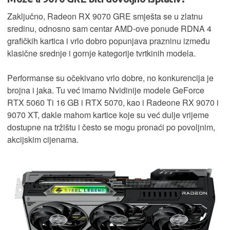
Zaključno, Radeon RX 9070 GRE smješta se u zlatnu
sredinu, odnosno sam centar AMD-ove ponude RDNA 4
grafičkih kartica i vrlo dobro popunjava prazninu između
klasične srednje i gornje kategorije tvrtkinih modela.
Performanse su očekivano vrlo dobre, no konkurencija je
brojna i jaka. Tu već imamo Nvidinije modele GeForce
RTX 5060 Ti 16 GB i RTX 5070, kao i Radeone RX 9070 i
9070 XT, dakle mahom kartice koje su već dulje vrijeme
dostupne na tržištu i često se mogu pronaći po povoljnim,
akcijskim cijenama.