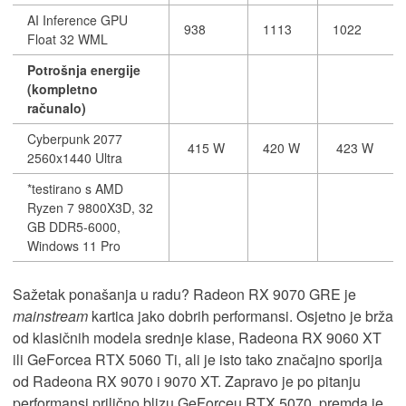
AI Inference GPU
938
1113
1022
Float 32 WML
Potrošnja energije
(kompletno
računalo)
Cyberpunk 2077
415 W
420 W
423 W
2560x1440 Ultra
*testirano s AMD
Ryzen 7 9800X3D, 32
GB DDR5-6000,
Windows 11 Pro
Sažetak ponašanja u radu? Radeon RX 9070 GRE je
mainstream
kartica jako dobrih performansi. Osjetno je brža
od klasičnih modela srednje klase, Radeona RX 9060 XT
ili GeForcea RTX 5060 Ti, ali je isto tako značajno sporija
od Radeona RX 9070 i 9070 XT. Zapravo je po pitanju
performansi prilično blizu GeForceu RTX 5070, premda je