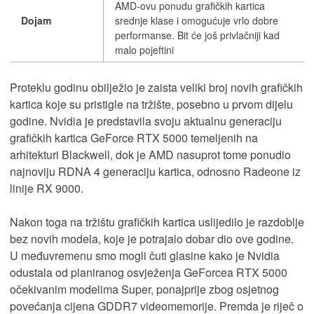
AMD-ovu ponudu grafičkih kartica
Dojam
srednje klase i omogućuje vrlo dobre
performanse. Bit će još privlačniji kad
malo pojeftini
Proteklu godinu obilježio je zaista veliki broj novih grafičkih
kartica koje su pristigle na tržište, posebno u prvom dijelu
godine. Nvidia je predstavila svoju aktualnu generaciju
grafičkih kartica GeForce RTX 5000 temeljenih na
arhitekturi Blackwell, dok je AMD nasuprot tome ponudio
najnoviju RDNA 4 generaciju kartica, odnosno Radeone iz
linije RX 9000.
Nakon toga na tržištu grafičkih kartica uslijedilo je razdoblje
bez novih modela, koje je potrajalo dobar dio ove godine.
U međuvremenu smo mogli čuti glasine kako je Nvidia
odustala od planiranog osvježenja GeForcea RTX 5000
očekivanim modelima Super, ponajprije zbog osjetnog
povećanja cijena GDDR7 videomemorije. Premda je riječ o