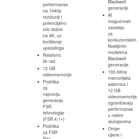
Blackwell
performanse
generacije
na 1440p
AI
rezoluciji i
mogućnosti
potencijalno
zaostaju
vrlo dobre
za
na 4K, uz
konkurentskim
korištenje
Nvidijinim
upscalinga
modelima
Relativno
Blackwell
tih rad
generacije
12 GB
192-bitna
videomemorije
memorijska
Podrška
sabirnica i
za
12 GB
najnoviju
videomemorije
generaciju
ograničavaju
FSR
performanse
tehnologije
u nekim
(FSR 4.1+)
slučajevima
Podrška
Omjer
za FSR
cijene i
Ray