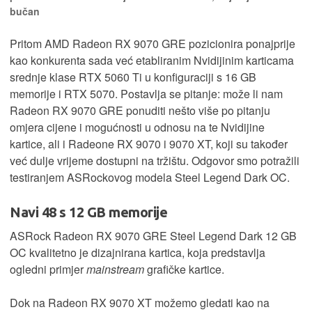
bučan
Pritom AMD Radeon RX 9070 GRE pozicionira ponajprije
kao konkurenta sada već etabliranim Nvidijinim karticama
srednje klase RTX 5060 Ti u konfiguraciji s 16 GB
memorije i RTX 5070. Postavlja se pitanje: može li nam
Radeon RX 9070 GRE ponuditi nešto više po pitanju
omjera cijene i mogućnosti u odnosu na te Nvidijine
kartice, ali i Radeone RX 9070 i 9070 XT, koji su također
već dulje vrijeme dostupni na tržištu. Odgovor smo potražili
testiranjem ASRockovog modela Steel Legend Dark OC.
Navi 48 s 12 GB memorije
ASRock Radeon RX 9070 GRE Steel Legend Dark 12 GB
OC kvalitetno je dizajnirana kartica, koja predstavlja
ogledni primjer
mainstream
grafičke kartice.
Dok na Radeon RX 9070 XT možemo gledati kao na