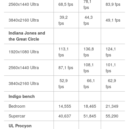
78,1
2560x1440 Ultra
68,5 fps
83,9 fps
fps
39,2
44,3
3840x2160 Ultra
49,1 fps
fps
fps
Indiana Jones and
the Great Circle
113,1
136,8
124,1
1920x1080 Ultra
fps
fps
fps
108,1
101,1
2560x1440 Ultra
87,1 fps
fps
fps
52,9
66,1
62,9
3840x2160 Ultra
fps
fps
fps
Indigo bench
Bedroom
14,555
18,465
21,349
Supercar
40,637
51,845
55,290
UL Procyon