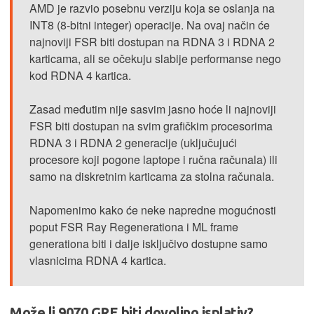
AMD je razvio posebnu verziju koja se oslanja na
INT8 (8-bitni integer) operacije. Na ovaj način će
najnoviji FSR biti dostupan na RDNA 3 i RDNA 2
karticama, ali se očekuju slabije performanse nego
kod RDNA 4 kartica.
Zasad međutim nije sasvim jasno hoće li najnoviji
FSR biti dostupan na svim grafičkim procesorima
RDNA 3 i RDNA 2 generacije (uključujući
procesore koji pogone laptope i ručna računala) ili
samo na diskretnim karticama za stolna računala.
Napomenimo kako će neke napredne mogućnosti
poput FSR Ray Regenerationa i ML frame
generationa biti i dalje isključivo dostupne samo
vlasnicima RDNA 4 kartica.
Može li 9070 GRE biti dovoljno isplativ?