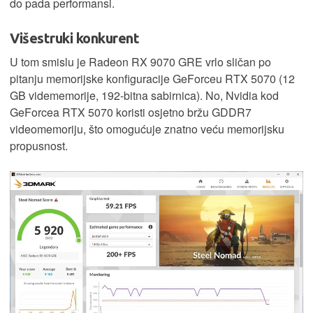
do pada performansi.
Višestruki konkurent
U tom smislu je Radeon RX 9070 GRE vrlo sličan po
pitanju memorijske konfiguracije GeForceu RTX 5070 (12
GB vidememorije, 192-bitna sabirnica). No, Nvidia kod
GeForcea RTX 5070 koristi osjetno bržu GDDR7
videomemoriju, što omogućuje znatno veću memorijsku
propusnost.