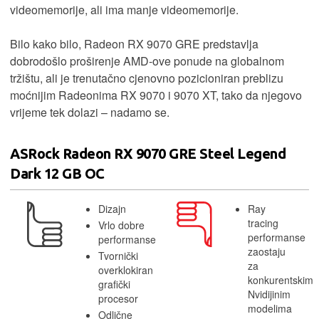
videomemorije, ali ima manje videomemorije.
Bilo kako bilo, Radeon RX 9070 GRE predstavlja
dobrodošlo proširenje AMD-ove ponude na globalnom
tržištu, ali je trenutačno cjenovno pozicioniran preblizu
moćnijim Radeonima RX 9070 i 9070 XT, tako da njegovo
vrijeme tek dolazi – nadamo se.
ASRock Radeon RX 9070 GRE Steel Legend
Dark 12 GB OC
Dizajn
Ray
tracing
Vrlo dobre
performanse
performanse
zaostaju
Tvornički
za
overklokiran
konkurentskim
grafički
Nvidijinim
procesor
modelima
Odlične