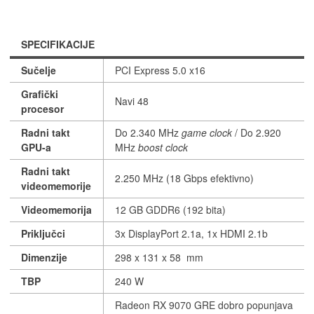
SPECIFIKACIJE
Sučelje
PCI Express 5.0 x16
Grafički
Navi 48
procesor
Radni takt
Do 2.340 MHz
game clock
/ Do 2.920
GPU-a
MHz
boost clock
Radni takt
2.250 MHz (18 Gbps efektivno)
videomemorije
Videomemorija
12 GB GDDR6 (192 bita)
Priključci
3x DisplayPort 2.1a, 1x HDMI 2.1b
Dimenzije
298 x 131 x 58 mm
TBP
240 W
Radeon RX 9070 GRE dobro popunjava