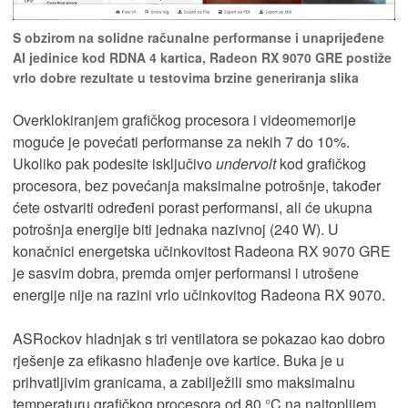
S obzirom na solidne računalne performanse i unaprijeđene
AI jedinice kod RDNA 4 kartica, Radeon RX 9070 GRE postiže
vrlo dobre rezultate u testovima brzine generiranja slika
Overklokiranjem grafičkog procesora i videomemorije
moguće je povećati performanse za nekih 7 do 10%.
Ukoliko pak podesite isključivo
undervolt
kod grafičkog
procesora, bez povećanja maksimalne potrošnje, također
ćete ostvariti određeni porast performansi, ali će ukupna
potrošnja energije biti jednaka nazivnoj (240 W). U
konačnici energetska učinkovitost Radeona RX 9070 GRE
je sasvim dobra, premda omjer performansi i utrošene
energije nije na razini vrlo učinkovitog Radeona RX 9070.
ASRockov hladnjak s tri ventilatora se pokazao kao dobro
rješenje za efikasno hlađenje ove kartice. Buka je u
prihvatljivim granicama, a zabilježili smo maksimalnu
temperaturu grafičkog procesora od 80 °C na najtoplijem