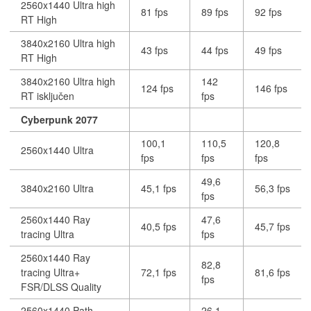
2560x1440 Ultra high
81 fps
89 fps
92 fps
RT High
3840x2160 Ultra high
43 fps
44 fps
49 fps
RT High
3840x2160 Ultra high
142
124 fps
146 fps
RT isključen
fps
Cyberpunk 2077
100,1
110,5
120,8
2560x1440 Ultra
fps
fps
fps
49,6
3840x2160 Ultra
45,1 fps
56,3 fps
fps
2560x1440 Ray
47,6
40,5 fps
45,7 fps
tracing Ultra
fps
2560x1440 Ray
82,8
tracing Ultra+
72,1 fps
81,6 fps
fps
FSR/DLSS Quality
2560x1440 Path
26,1