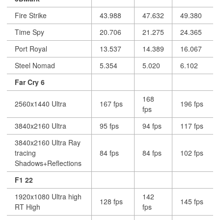
Fire Strike
43.988
47.632
49.380
Time Spy
20.706
21.275
24.365
Port Royal
13.537
14.389
16.067
Steel Nomad
5.354
5.020
6.102
Far Cry 6
168
2560x1440 Ultra
167 fps
196 fps
fps
3840x2160 Ultra
95 fps
94 fps
117 fps
3840x2160 Ultra Ray
tracing
84 fps
84 fps
102 fps
Shadows+Reflections
F1 22
1920x1080 Ultra high
142
128 fps
145 fps
RT High
fps