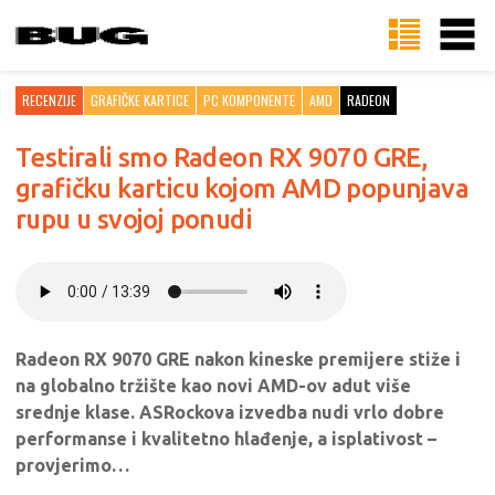
RECENZIJE
GRAFIČKE KARTICE
PC KOMPONENTE
AMD
RADEON
Testirali smo Radeon RX 9070 GRE,
grafičku karticu kojom AMD popunjava
rupu u svojoj ponudi
Radeon RX 9070 GRE nakon kineske premijere stiže i
na globalno tržište kao novi AMD-ov adut više
srednje klase. ASRockova izvedba nudi vrlo dobre
performanse i kvalitetno hlađenje, a isplativost –
provjerimo…