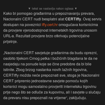
Kako bi pomogao građanima u prepoznavanju prevara,
Nacionalni CERT nudi besplatni alat
CERTiffy
. Ovaj servis
dostupan na poveznici
iffy.cert.hr
omogućava korisnicima
da provjere vjerodostojnost internetskih trgovina unosom
URL-a. Rezultati provjere brzo otkrivaju potencijalne
prijetnje.
„Nacionalni CERT savjetuje građanima da budu oprezni,
osobito tijekom Crnog petka i božićnih blagdana te da ne
nasjedaju na ponude koje se čine predobre da bi bile
istinite. Zbog brzog nastanka novih lažnih trgovina,
CERTiffy možda neće prepoznati sve, stoga je Nacionalni
CERT pripremio jednostavne savjete pomoću kojih
korisnici mogu samostalno provjeriti internetsku trgovinu
prije nego što se odluče za kupovinu, ali i savjete u slučaju
da prevaru nisu prepoznali na vrijeme“, zaključuju.