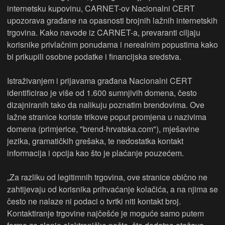
internetsku kupovinu, CARNET-ov Nacionalni CERT
upozorava građane na opasnosti brojnih lažnih internetskih
trgovina. Kako navode iz CARNET-a, prevaranti ciljaju
korisnike privlačnim ponudama i nerealnim popustima kako
bi prikupili osobne podatke i financijska sredstva.
Istraživanjem i prijavama građana Nacionalni CERT
identificirao je više od 1.600 sumnjivih domena, često
dizajniranih tako da nalikuju poznatim brendovima. Ove
lažne stranice koriste trikove poput promjena u nazivima
domena (primjerice, "brend-hrvatska.com"), mješavine
jezika, gramatičkih grešaka, te nedostatka kontakt
informacija i opcija kao što je plaćanje pouzećem.
„Za razliku od legitimnih trgovina, ove stranice obično ne
zahtijevaju od korisnika prihvaćanje kolačića, a na njima se
često ne nalaze ni podaci o tvrtki niti kontakt broj.
Kontaktiranje trgovine najčešće je moguće samo putem