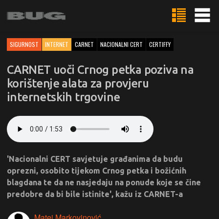
SIGURNOST
INTERNET
CARNET
NACIONALNI CERT
CERTIFFY
CARNET uoči Crnog petka poziva na
korištenje alata za provjeru
internetskih trgovine
'Nacionalni CERT savjetuje građanima da budu
oprezni, osobito tijekom Crnog petka i božićnih
blagdana te da ne nasjedaju na ponude koje se čine
predobre da bi bile istinite', kažu iz CARNET-a
Matej Markovinović