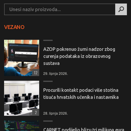
VEZANO
AZOP pokrenuo žurni nadzor zbog
curenja podataka iz obrazovnog
sustava
12
29. lipnja 2026.
Procurili kontakt podaci više stotina
tisuća hrvatskih učenika i nastavnika
2
28. lipnja 2026.
CARNET podijelio blizu tri milijuna eura