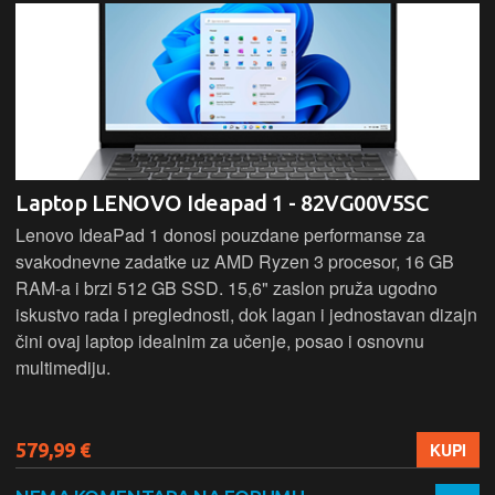
Laptop LENOVO Ideapad 1 - 82VG00V5SC
Lenovo IdeaPad 1 donosi pouzdane performanse za
svakodnevne zadatke uz AMD Ryzen 3 procesor, 16 GB
RAM-a i brzi 512 GB SSD. 15,6" zaslon pruža ugodno
iskustvo rada i preglednosti, dok lagan i jednostavan dizajn
čini ovaj laptop idealnim za učenje, posao i osnovnu
multimediju.
579,99 €
KUPI