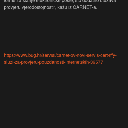
forme za slanje elektroničke pošte, što dodatno otežava
provjeru vjerodostojnosti“, kažu iz CARNET-a.
https://www.bug.hr/servisi/carnet-ov-novi-servis-cert-iffy-
sluzi-za-provjeru-pouzdanosti-internetskih-39577