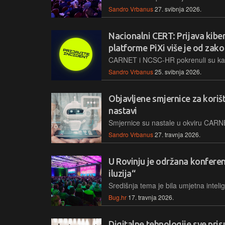
Sandro Vrbanus
27. svibnja 2026.
Nacionalni CERT: Prijava kib
platforme PiXi više je od zak
Sandro Vrbanus
25. svibnja 2026.
Objavljene smjernice za korišt
nastavi
Sandro Vrbanus
27. travnja 2026.
U Rovinju je održana konferen
iluzija“
Bug.hr
17. travnja 2026.
Digitalne tehnologije sve pris