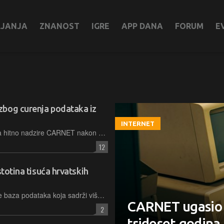
LJANJA
ZNANOST
IGRE
APP DANA
FORUM
E
zbog curenja podataka iz
INTERNET
Agencija za zaštitu osobnih podataka hitno nadzire CARNET nakon neovlaštene objave podataka u školama, dok stručnjaci upozoravaju roditelje i korisnike na visoki rizik od phishing napada
12
stotina tisuća hrvatskih
Na platformi DarkForums osvanula je baza podataka koja sadrži više od 563 tisuće jedinstvenih zapisa o hrvatskim učenicima i nastavnicima, sumnja se na ekosustav AAI@EduHr, a istraga je u tijeku
CARNET ugasio 
2
trideset godina