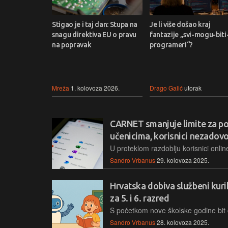
Stigao je i taj dan: Stupa na
Je li više došao kraj
snagu direktiva EU o pravu
fantazije „svi-mogu-biti
na popravak
programeri“?
Mreža
1. kolovoza 2026.
Drago Galić
utorak
CARNET smanjuje limite za po
učenicima, korisnici nezadovo
Sandro Vrbanus
29. kolovoza 2025.
Hrvatska dobiva službeni kurik
za 5. i 6. razred
Sandro Vrbanus
28. kolovoza 2025.