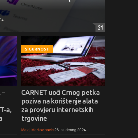
24.
24
SIGURNOST
 –
CARNET uoči Crnog petka
poziva na korištenje alata
T-a,
za provjeru internetskih
a
trgovine
Matej Markovinović
26. studenog 2024.