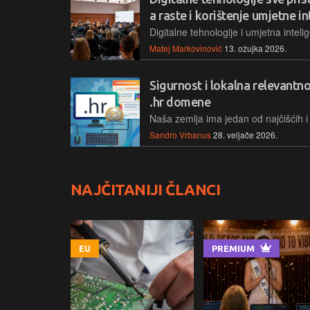
a raste i korištenje umjetne in
Matej Markovinović
13. ožujka 2026.
Sigurnost i lokalna relevantnos
.hr domene
Sandro Vrbanus
28. veljače 2026.
NAJČITANIJI ČLANCI
EU
PREMIUM