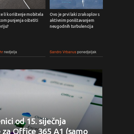
 li korištenje mobitela
Ovo je prvi laki zrakoplov s
kom punjenja oštetiti
aktivnim poništavanjem
riju?
neugodnih turbulencija
hr
nedjelja
Sandro Vrbanus
ponedjeljak
nici od 15. siječnja
e za Office 365 A1 (samo