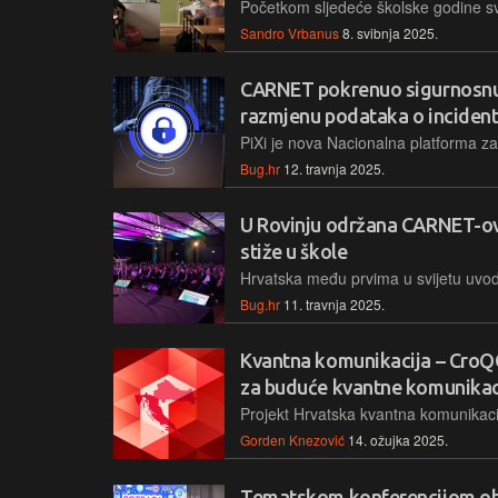
Sandro Vrbanus
8. svibnja 2025.
CARNET pokrenuo sigurnosnu 
razmjenu podataka o inciden
Bug.hr
12. travnja 2025.
U Rovinju održana CARNET-ov
stiže u škole
Bug.hr
11. travnja 2025.
Kvantna komunikacija – CroQC
za buduće kvantne komunikac
Gorden Knezović
14. ožujka 2025.
Tematskom konferencijom obi