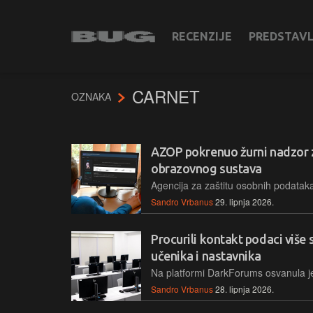
RECENZIJE
PREDSTAV
CARNET
OZNAKA
AZOP pokrenuo žurni nadzor 
obrazovnog sustava
Sandro Vrbanus
29. lipnja 2026.
Procurili kontakt podaci više 
učenika i nastavnika
Sandro Vrbanus
28. lipnja 2026.