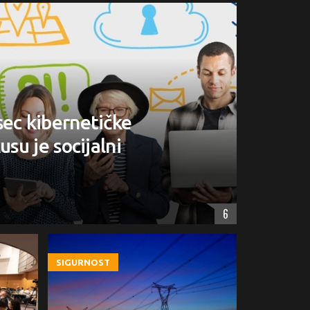
sec kibernetičke
usu je socijalni
6
SIGURNOST