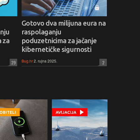
Gotovo dva milijuna eura na
nju
raspolaganju
 za
poduzetnicima za jačanje
kibernetičke sigurnosti
Bug.hr
2. rujna 2025.
29
2
OBITELI
AVIJACIJA