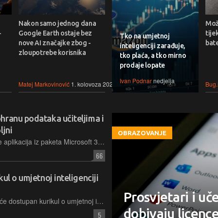
Nakon samo jednog dana
Može
-
Google Earth ostaje bez
tije
Tko na umjetnoj
nove AI značajke zbog -
bate
inteligenciji zarađuje,
zloupotrebe korisnika
tko plaća, a tko mirno
prodaje lopate
Ivan Podnar
nedjelja
Matej Markovinović
1. kolovoza 2026.
Bug.
hranu podataka učiteljima i
ljni
OBRAZOVANJE
U proteklom razdoblju korisnici online aplikacija iz paketa Microsoft 365, koji im pristupaju preko računa na domeni skole.hr, imali su problema s pristupom. Iz CARNET-a su otkrili razlog i povukli čudan potez
66
ul o umjetnoj inteligenciji
Prosvjetari i uče
S početkom nove školske godine bit će dostupan kurikul o umjetnoj inteligenciji za 5. i 6. razred osnovne škole i njegova se provedba očekuje u izvannastavnim aktivnostima od 8. rujna
dobivaju licenc
5