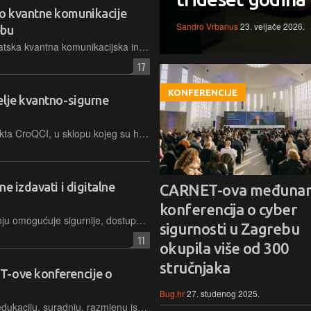
o kvantne komunikacije
Sandro Vrbanus
23. veljače 2026.
ebu
Hrvatska je završetkom projekta Hrvatska kvantna komunikacijska infrastruktura (CroQCI) napravila iskorak prema komunikacijskoj mreži otpornoj na buduće prijetnje koje donosi razvoj kvantnih računala
17
KONFERENCIJE
elje kvantno-sigurne
Održano je završno događanje projekta CroQCI, u sklopu kojeg su hrvatski znanstvenici razvili temelje nacionalne kvantne mreže otpornije na hakiranje od klasičnih sustava
e izdavati i digitalne
CARNET-ova međuna
konferencija o cyber
Registar izdanih isprava u obrazovanju omogućuje sigurnije, dostupnije i administrativno učinkovitije izdavanje svjedodžbi i diploma putem sustava e-Građani, a sve započinje krajem ove nastavne godine
sigurnosti u Zagrebu
11
okupila više od 300
stručnjaka
T-ove konferencije o
Bug.hr
27. studenog 2025.
Kibernetička otpornost jača se kroz edukaciju, suradnju, razmjenu iskustava te pravodobnu prijavu sigurnosnih incidenata, čulo se na trećoj konferenciji "Kibernetička sigurnost: Čovjek u središtu"