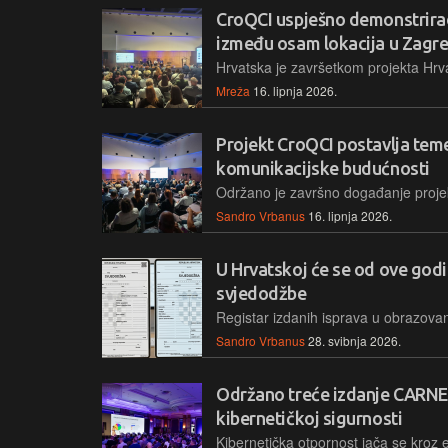
CroQCI uspješno demonstrira
između osam lokacija u Zagr
Mreža
16. lipnja 2026.
Projekt CroQCI postavlja tem
komunikacijske budućnosti
Sandro Vrbanus
16. lipnja 2026.
U Hrvatskoj će se od ove godin
svjedodžbe
Sandro Vrbanus
28. svibnja 2026.
Održano treće izdanje CARNE
kibernetičkoj sigurnosti