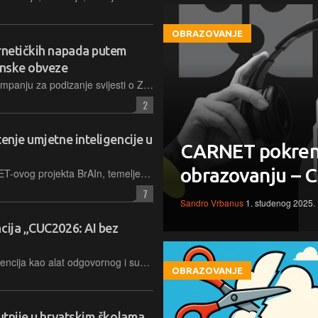
OBRAZOVANJE
ernetičkih napada putem
onske obveze
CARNET i NCSC-HR pokrenuli su kampanju za podizanje svijesti o Zakonu o kibernetičkoj sigurnosti te važnosti pravodobne prijave incidenata putem specijalizirane platforme PiXi
2
enje umjetne inteligencije u
CARNET pokrenu
obrazovanju – C
Smjernice su nastale u okviru CARNET-ovog projekta BrAIn, temeljene su na vlastitom istraživanju te na postojećim europskim i međunarodnim politikama u domeni umjetne inteligencije
7
Sandro Vrbanus
1. studenog 2025.
cija „CUC2026: AI bez
Središnja tema je bila umjetna inteligencija kao alat odgovornog i suvremenog obrazovanja. Govorilo se i o projektu BrAIn, smjernicama za nastavnike i planovima Ministarstva znanosti, obrazovanja i mladih te CARNET-a, kao i o usmjeravaju razvoj umjetne inteligencije u školama
OBRAZOVANJE
utnije u hrvatskim školama,