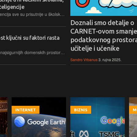
teligencije
Digitalne tehnologije i umjetna inteligencija sve su prisutnije u školskom učenju, a dio učenika takve alate koristi gotovo svakodnevno. Pokazalo je to istraživanje CARNET-a i Hrvatskog katoličkog sveučilišta provedeno među učenicima, roditeljima i nastavnicima
Doznali smo detalje o
CARNET-ovom smanje
t ključni su faktori rasta
podatkovnog prostora
učitelje i učenike
Naša zemlja ima jedan od najčišćih i najsigurnijih domenskih prostora u Europi zbog čega raste interes za .hr domenom, objavljeno je iz CARNET-a povodom 22. obljetnice pokretanja nacionalne domene
Sandro Vrbanus
3. rujna 2025.
INTERNET
BIZNIS
M