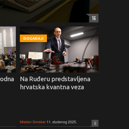
16
DOGAĐAJI
rodna
Na Ruđeru predstavljena
hrvatska kvantna veza
Mladen Smrekar
11. studenog 2025.
6