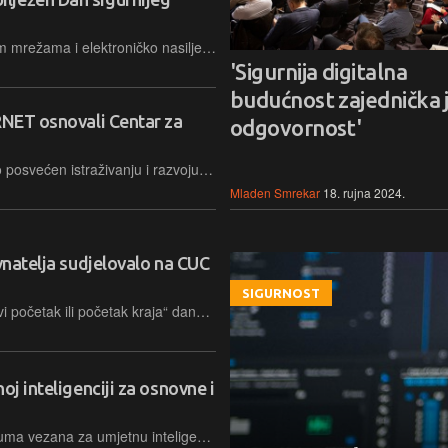
Dezinformacije, izazovi na društvenim mrežama i elektroničko nasilje najveće su prijetnje za djecu na Internetu, poruka je ovogodišnje konferencije Potraga za boljim Internetom
'Sigurnija digitalna
budućnost zajednička 
RNET osnovali Centar za
odgovornost'
Novi Centar za afektivno računarstvo posvećen istraživanju i razvoju umjetne inteligencije i afektivnog računarstva, s posebnim naglaskom na primjene u obrazovanju
Mladen Smrekar
18. rujna 2024.
avnatelja sudjelovalo na CUC
SIGURNOST
Pod nazivom „AI u obrazovanju - Novi početak ili početak kraja“ danas je u Rovinju završena 26. po redu CARNET-ova konferencija za korisnike CUC2024 – najveća obrazovna konferencija u Hrvatskoj
oj inteligenciji za osnovne i
CARNET je objavio dva nova kurikuluma vezana za umjetnu inteligenciju. Provodit će se eksperimentalno od ove jeseni, kao izvannastavna aktivnost za osnovne te fakultativni predmet za srednje škole