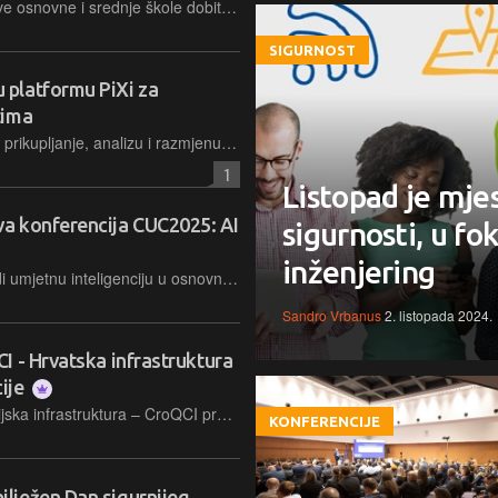
Početkom sljedeće školske godine sve osnovne i srednje škole dobit će pristup Informativki, komunikacijskoj platformi za razmjenu poruka između učenika, roditelja, nastavnika, razrednika i ravnatelja, bez dijeljenja privatnih telefonskih brojeva i napornih WhatsApp grupa
SIGURNOST
platformu PiXi za
tima
PiXi je nova Nacionalna platforma za prikupljanje, analizu i razmjenu podataka o kibernetičkim prijetnjama i incidentima
1
Listopad je mje
a konferencija CUC2025: AI
sigurnosti, u fok
inženjering
Hrvatska među prvima u svijetu uvodi umjetnu inteligenciju u osnovne i srednje škole, a prvi rezultati projekta BrAIn predstavljeni su ovoga tjedna na godišnjoj konferenciji u organizaciji CARNET-a
Sandro Vrbanus
2. listopada 2024.
I - Hrvatska infrastruktura
ije
Projekt Hrvatska kvantna komunikacijska infrastruktura – CroQCI predstavlja temelj za izgradnju moderne infrastrukture koja će od novih kibernetičkih prijetnji zaštititi nacionalnu kritičnu infrastrukturu, poput Vladinih institucija, operatora ključnih usluga te davatelja digitalnih usluga. Ukupno vrijedan 9,9 milijuna eura, projekt je financiran u jednakom omjeru iz programa Digitalna Europa i Nacionalnog plana oporavka i otpornosti
KONFERENCIJE
lježen Dan sigurnijeg