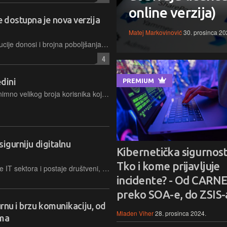
online verzija)
 dostupna je nova verzija
Matej Markovinović
30. prosinca 20
Osvježeni sustav za obrazovne institucije donosi i brojna poboljšanja u funkcionalnosti i korisničkom iskustvu, sinkronizaciju s e-Dnevnikom, a bit će dostupna i za predškolske ustanove
4
dini
PREMIUM
Zbog rezultata Nacionalnih ispita i iznimno velikog broja korisnika koji u istom trenutku pristupaju sustavu, moguća su privremena usporenja u radu e-Dnevnika, poruka je iz CARNET-a
sigurniju digitalnu
Kibernetička sigurnost
Tko i kome prijavljuje
Kibernetička sigurnost prerasta okvire IT sektora i postaje društveni, ekonomski i obrazovni prioritet
incidente? - Od CARNE
preko SOA-e, do ZSIS-
urnu i brzu komunikaciju, od
Mladen Viher
28. prosinca 2024.
ama