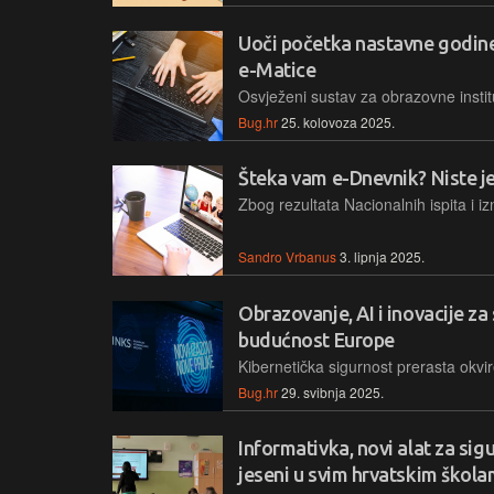
Uoči početka nastavne godine
e-Matice
Bug.hr
25. kolovoza 2025.
Šteka vam e-Dnevnik? Niste je
Sandro Vrbanus
3. lipnja 2025.
Obrazovanje, AI i inovacije za 
budućnost Europe
Bug.hr
29. svibnja 2025.
Informativka, novi alat za sig
jeseni u svim hrvatskim škol