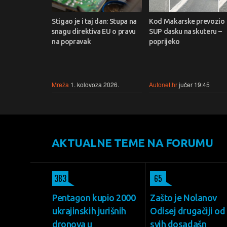
Stigao je i taj dan: Stupa na
Kod Makarske prevozio
snagu direktiva EU o pravu
SUP dasku na skuteru –
na popravak
poprijeko
Mreža
1. kolovoza 2026.
Autonet.hr
jučer 19:45
AKTUALNE TEME NA FORUMU
383
65
Pentagon kupio 2000
Zašto je Nolanov
ukrajinskih jurišnih
Odisej drugačiji od
dronova u
svih dosadašn