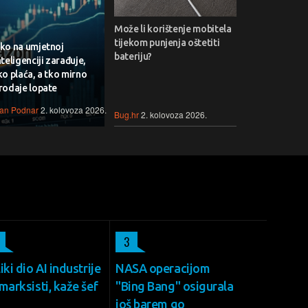
Može li korištenje mobitela
tijekom punjenja oštetiti
ko na umjetnoj
bateriju?
nteligenciji zarađuje,
ko plaća, a tko mirno
rodaje lopate
van Podnar
2. kolovoza 2026.
Bug.hr
2. kolovoza 2026.
3
iki dio AI industrije
NASA operacijom
marksisti, kaže šef
"Bing Bang" osigurala
još barem go