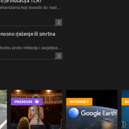
ko je mutacija TLR7
Razumijevanje specifičnih genskih mehanizama koji dovode do nastanka autoimunih bolesti važan je preduvjet za razvoj učinkovitijih terapijskih opcija s manje neželjenih i neugodnih nuspojava
2
nosno rješenje ili smrtna
Upala je supermoć koju koristimo za borbu protiv infekcija i zacjeljivanje ozljeda. No, ovisno o kontekstu, upala može biti i supernegativac; ključ je u poznavanju mehanizama upale i njihovoj kontroli
3
PREMIUM
INTERNET
B