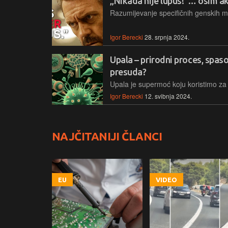
„Nikada nije lupus!“… osim a
Igor Berecki
28. srpnja 2024.
Upala – prirodni proces, spaso
presuda?
Igor Berecki
12. svibnja 2024.
NAJČITANIJI ČLANCI
EU
VIDEO