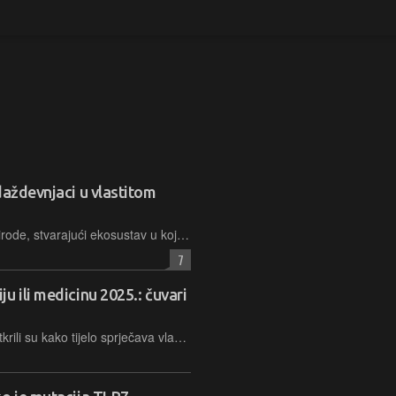
daždevnjaci u vlastitom
Industrijalizacija je preuzela ulogu prirode, stvarajući ekosustav u kojem tehnologija rješava biološke probleme, dok ljudsko tijelo nakuplja evolucijski dug koji bi mogao postati neodrživ
7
u ili medicinu 2025.: čuvari
T-regulatorne stanice i gen FOXP3 otkrili su kako tijelo sprječava vlastiti imunološki sustav da krene protiv samoga sebe