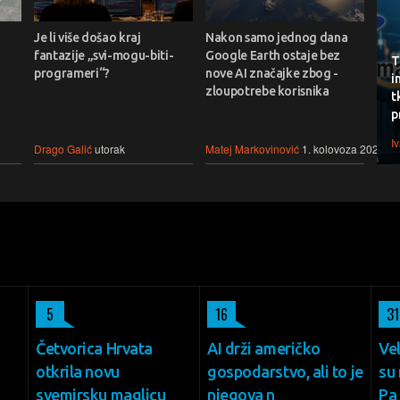
Je li više došao kraj
Nakon samo jednog dana
fantazije „svi-mogu-biti-
Google Earth ostaje bez
T
programeri“?
nove AI značajke zbog -
i
zloupotrebe korisnika
t
p
I
Drago Galić
utorak
Matej Markovinović
1. kolovoza 2026.
5
16
31
Četvorica Hrvata
AI drži američko
Vel
otkrila novu
gospodarstvo, ali to je
su 
svemirsku maglicu
njegova n
Pa