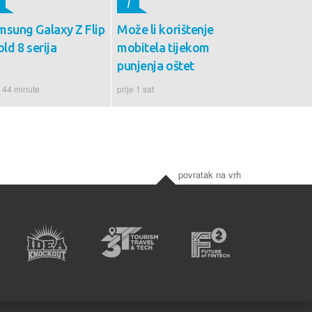
7
msung Galaxy Z Flip
Može li korištenje
old 8 serija
mobitela tijekom
punjenja oštet
e 44 minute
prije 1 sat
povratak na vrh