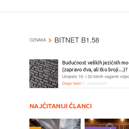
BITNET B1.58
OZNAKA
Budućnost velikih jezičnih mo
(zapravo dva, ali tko broji…)?
Drago Galić
21. travnja 2025.
NAJČITANIJI ČLANCI