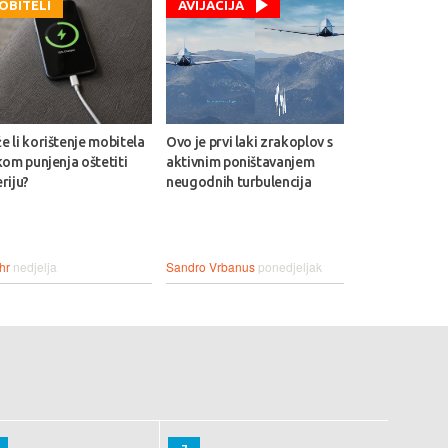
OBITELI
AVIJACIJA
 li korištenje mobitela
Ovo je prvi laki zrakoplov s
kom punjenja oštetiti
aktivnim poništavanjem
riju?
neugodnih turbulencija
hr
nedjelja
Sandro Vrbanus
ponedjeljak