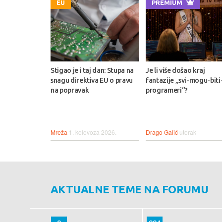
EU
PREMIUM
Stigao je i taj dan: Stupa na
Je li više došao kraj
snagu direktiva EU o pravu
fantazije „svi-mogu-biti
na popravak
programeri“?
Mreža
1. kolovoza 2026.
Drago Galić
utorak
AKTUALNE TEME NA FORUMU