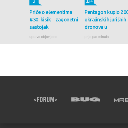
3
334
Priče o elementima
Pentagon kupio 20
#30: kisik – zagonetni
ukrajinskih jurišnih
sastojak
dronova u
upravo objavljeno
prije par minuta