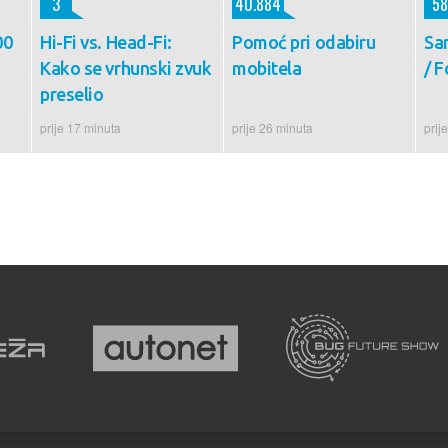
3
40.884
58
00
Hi-Fi vs. Head-Fi:
Pomoć pri odabiru
Sa
Kako se vrhunski zvuk
mobitela
/ F
preselio
prije 17 minuta
prije 26 minuta
prij