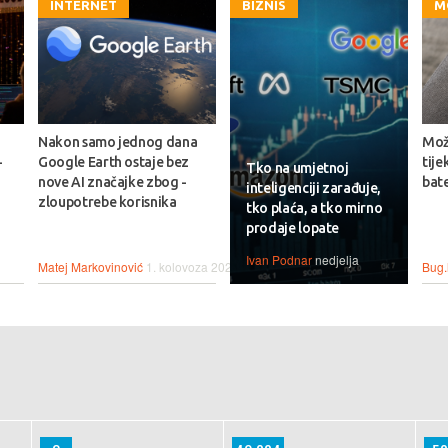
INTERNET
BIZNIS
M
Nakon samo jednog dana
Može
-
Google Earth ostaje bez
tije
Tko na umjetnoj
nove AI značajke zbog -
bate
inteligenciji zarađuje,
zloupotrebe korisnika
tko plaća, a tko mirno
prodaje lopate
Ivan Podnar
nedjelja
Matej Markovinović
1. kolovoza 2026.
Bug.