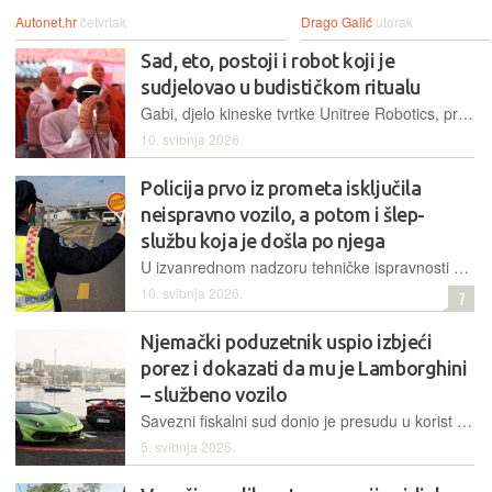
Autonet.hr
četvrtak
Drago Galić
utorak
Sad, eto, postoji i robot koji je
sudjelovao u budističkom ritualu
Gabi, djelo kineske tvrtke Unitree Robotics, pridružio se redovnicima u molitvi tijekom ceremonije u kojoj se sudionici formalno zaklinju na odanost Budi, njegovim učenjima i zajednici redovnika.
10. svibnja 2026.
Policija prvo iz prometa isključila
neispravno vozilo, a potom i šlep-
službu koja je došla po njega
U izvanrednom nadzoru tehničke ispravnosti vozila na autocesti A11 devet vozila isključeno je iz prometa, no jedan slučaj koji se pritom dogodio posebno je bio bizaran
10. svibnja 2026.
7
Njemački poduzetnik uspio izbjeći
porez i dokazati da mu je Lamborghini
– službeno vozilo
Savezni fiskalni sud donio je presudu u korist njemačkog vještaka, koji je superautomobil koristio u poslovne svrhe, a manevar mu je uspio jer – posjeduje i luksuzna vozila "za privatne potrebe"
5. svibnja 2026.