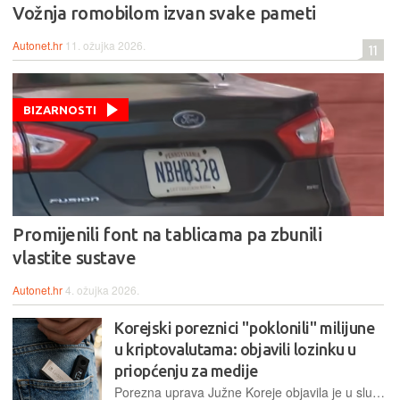
Vožnja romobilom izvan svake pameti
Autonet.hr
11. ožujka 2026.
11
BIZARNOSTI
Promijenili font na tablicama pa zbunili
vlastite sustave
Autonet.hr
4. ožujka 2026.
Korejski poreznici "poklonili" milijune
u kriptovalutama: objavili lozinku u
priopćenju za medije
Porezna uprava Južne Koreje objavila je u službenom priopćenju nezaštićene fotografije sigurnosnih fraza digitalnih novčanika zaplijenjenih od poreznih dužnika, omogućivši tako brzo pražnjenje walleta