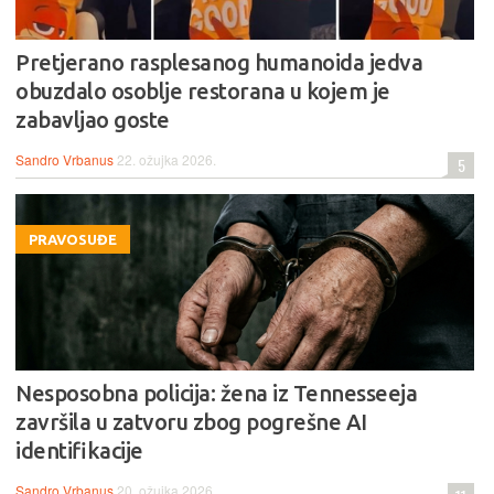
Pretjerano rasplesanog humanoida jedva
obuzdalo osoblje restorana u kojem je
zabavljao goste
Sandro Vrbanus
22. ožujka 2026.
5
PRAVOSUĐE
Nesposobna policija: žena iz Tennesseeja
završila u zatvoru zbog pogrešne AI
identifikacije
Sandro Vrbanus
20. ožujka 2026.