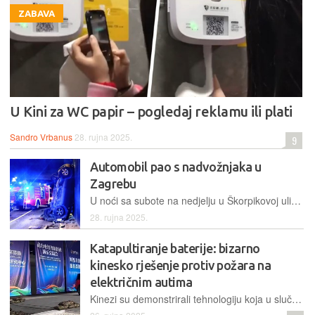
ZABAVA
U Kini za WC papir – pogledaj reklamu ili plati
Sandro Vrbanus
28. rujna 2025.
9
Automobil pao s nadvožnjaka u
Zagrebu
U noći sa subote na nedjelju u Škorpikovoj ulici u Zagrebu automobil je iz još neutvrđenog razloga sletio s nadvožnjaka na kolnik ispod njega. Fotografije bizarne nezgode objavili su zagrebački vatrogasci
28. rujna 2025.
Katapultiranje baterije: bizarno
kinesko rješenje protiv požara na
električnim autima
Kinezi su demonstrirali tehnologiju koja u slučaju pregrijavanja ispaljuje bateriju iz vozila s ciljem zaštite putnika. Prvi video ipak otvara više pitanja nego što nudi odgovora