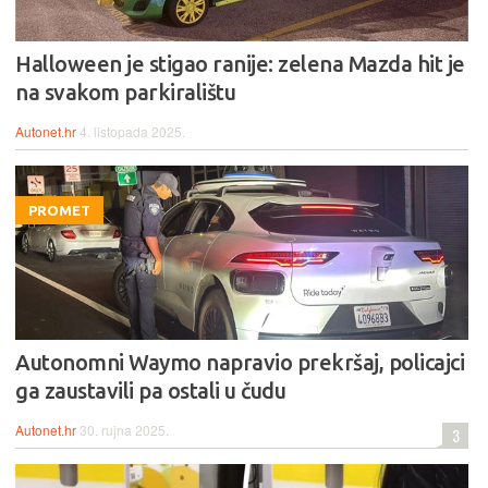
Halloween je stigao ranije: zelena Mazda hit je
na svakom parkiralištu
Autonet.hr
4. listopada 2025.
PROMET
Autonomni Waymo napravio prekršaj, policajci
ga zaustavili pa ostali u čudu
Autonet.hr
30. rujna 2025.
3