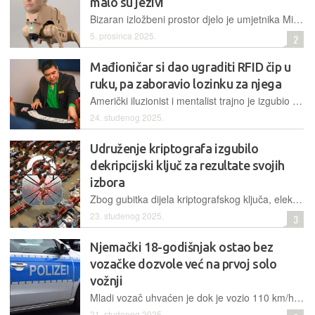
malo su jezivi
Bizaran izložbeni prostor djelo je umjetnika Mikea Winkelmanna, čuvenog po grotesknim, satiričnim 3D umjetničkim djelima i animacijama koje miješaju pop kulturu, politiku i distopijske teme
5. prosinca 2025.
2
Mađioničar si dao ugraditi RFID čip u
ruku, pa zaboravio lozinku za njega
Američki iluzionist i mentalist trajno je izgubio pristup svojem implantiranom čipu nakon što je zaboravio lozinku, što ga je ostavilo s nefunkcionalnim dodatkom i propalom čarolijom
24. studenog 2025.
Udruženje kriptografa izgubilo
dekripcijski ključ za rezultate svojih
izbora
Zbog gubitka dijela kriptografskog ključa, elektroničko glasovanje nije moguće zaključiti niti pristupiti konačnim rezultatima, što je dovelo do poništenja izbora – u udruženju koje se bavi kriptografijom
23. studenog 2025.
3
Njemački 18-godišnjak ostao bez
vozačke dozvole već na prvoj solo
vožnji
Mladi vozač uhvaćen je dok je vozio 110 km/h u zoni gdje je dopuštena brzina 50 km/h, samo dva sata nakon dobivanja vozačke dozvole. Prijete mu visoka kazna, zabrana vožnje i produžen probni rok
21. studenog 2025.