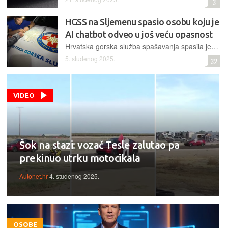
3
HGSS na Sljemenu spasio osobu koju je
AI chatbot odveo u još veću opasnost
Hrvatska gorska služba spašavanja spasila je nedavno na Sljemenu osobu koja je, umjesto poziva hitnoj službi na broj 112, slijedila savjete chatbota – pa se našla na još težem terenu
5. studenog 2025.
32
VIDEO
Šok na stazi: vozač Tesle zalutao pa
prekinuo utrku motocikala
Autonet.hr
4. studenog 2025.
OSOBE