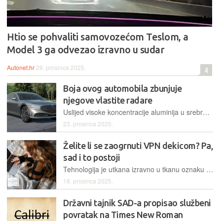
Htio se pohvaliti samovozećom Teslom, a
Model 3 ga odvezao izravno u sudar
Autonet.hr
26. prosinca 2025.
4
Boja ovog automobila zbunjuje
njegove vlastite radare
Uslijed visoke koncentracije aluminija u srebrnoj boji, radarski senzori Genesisovog modela G90 detektiraju nepostojeće objekte, što može dovesti do iznenadnog i opasnog fantomskog kočenja vozila
23. prosinca 2025.
Želite li se zaogrnuti VPN dekicom? Pa,
sad i to postoji
Tehnologija je utkana izravno u tkanu oznaku dekice. Dodirnete li ju, otvorit će se URL koji će vam omogućiti pristup VPN usluzi
18. prosinca 2025.
Državni tajnik SAD-a propisao službeni
povratak na Times New Roman