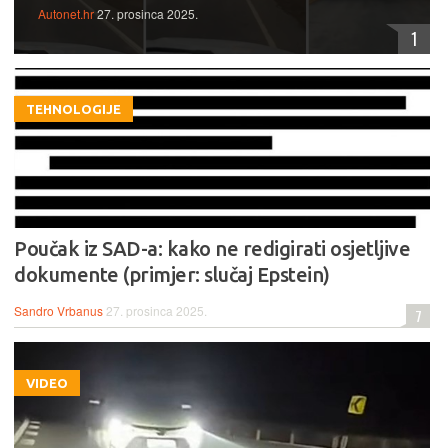
Autonet.hr
27. prosinca 2025.
1
TEHNOLOGIJE
Poučak iz SAD-a: kako ne redigirati osjetljive
dokumente (primjer: slučaj Epstein)
Sandro Vrbanus
27. prosinca 2025.
7
VIDEO