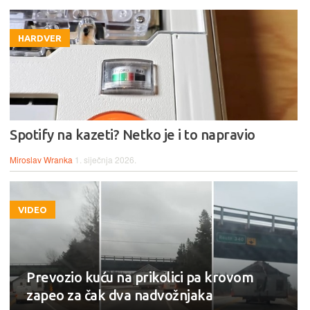
HARDVER
Spotify na kazeti? Netko je i to napravio
Miroslav Wranka
1. siječnja 2026.
VIDEO
Prevozio kuću na prikolici pa krovom
zapeo za čak dva nadvožnjaka