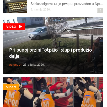
Schlüsselgerät 41 je prvi put proizveden u Njemačkoj tijekom Drugog svjetskog rata, kao moguća zamjena za puno poznatiju Enigmu. Sad je dobio digitalno izdanje
9. travnja 2026.
2
VIDEO
Pri punoj brzini "otpilio" stup i produžio
dalje
Autonet.hr
25. ožujka 2026.
VIDEO