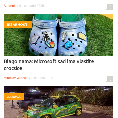
Autonet.hr
6. listopada 2025.
9
BIZARNOSTI
Blago nama: Microsoft sad ima vlastite
crocsice
Miroslav Wranka
4. listopada 2025.
3
ZABAVA