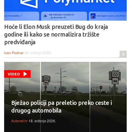
Hoće li Elon Musk preuzeti Bug do kraja
godine ili kako se normalizira tržište
predviđanja
Ivan Podnar
29. svibnja 2026.
9
VIDEO
Bježao policiji pa preletio preko ceste i
drugog automobila
Autonet.hr
18. svibnja 2026.