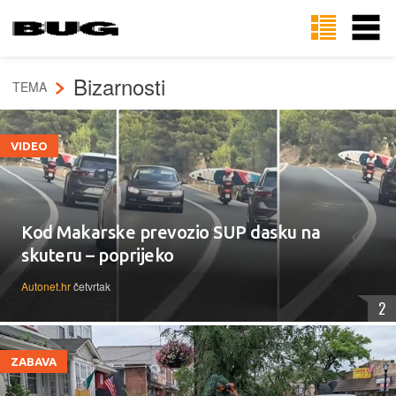
Bizarnosti
TEMA
VIDEO
Kod Makarske prevozio SUP dasku na
skuteru – poprijeko
Autonet.hr
četvrtak
2
ZABAVA