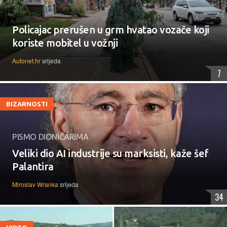
Policajac prerušen u grm hvatao vozače koji
koriste mobitel u vožnji
Autonet.hr
srijeda
7
BIZARNOSTI
PISMO DIONIČARIMA
Veliki dio AI industrije su marksisti, kaže šef
Palantira
Miroslav Wranka
srijeda
34