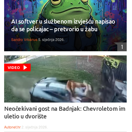
AI softver u službenom izvješću napisao
da se policajac – pretvorio u žabu
Sandro Vrbanus
5. siječnja 2026.
1
VIDEO
Neočekivani gost na Badnjak: Chevroletom im
uletio u dvorište
Autonet.hr
2. siječnja 2026.