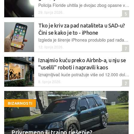
Policija Floride uhitila je dvojac zbog opasne vožnje i uličnog utrkivanja državnom cestom, a fotografija starijeg vozača uhićenog na djelu s cigaretom u ustima obilazi društvene mreže
29. lipnja 2026.
5
Tko je kriv za pad nataliteta u SAD-u?
Čini se kako je to - iPhone
Izgleda je širenje iPhonea produbilo pad rađanja među ženama mlađim od 30 godina, a istovremeno potisnulo porast rađanja među starijim ženama
12. lipnja 2026.
7
Iznajmio kuću preko Airbnb-a, u nju se
"uselili" roboti i napravili kaos
Iznajmljivač kuće potražuje više od 12.000 dolara od startupa The Bot Co., tvrdeći da su je unajmili pod lažnim izgovorom i pretvorili ih u improvizirani istraživački laboratorij te napravili veliku štetu
8. lipnja 2026.
2
BIZARNOSTI
Privremeno ili trajno rješenje?