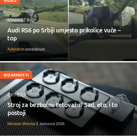
VIDEO
MARKETING
Audi RS6 po Srbiji umjesto prikolice vuče –
top
Autonet.hr
ponedjeljak
BIZARNOSTI
CIPHERX
Stroj za bezbolnu tetovažu? Sad, eto, i to
postoji
Miroslav Wranka
2. kolovoza 2026.