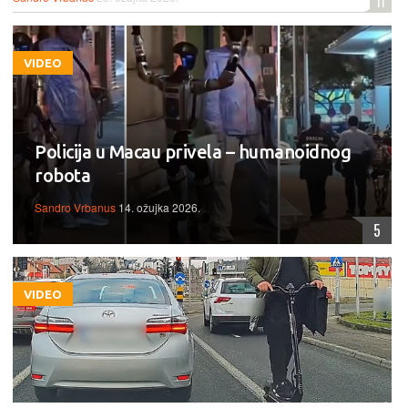
11
VIDEO
Policija u Macau privela – humanoidnog
robota
Sandro Vrbanus
14. ožujka 2026.
5
VIDEO