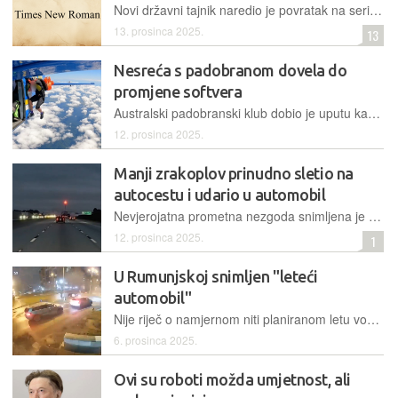
Novi državni tajnik naredio je povratak na serifni font Times New Roman u službenim komunikacijama, poništavajući odluku bivše administracije donesenu radi bolje pristupačnosti osobama s invaliditetom
13. prosinca 2025.
13
Nesreća s padobranom dovela do
promjene softvera
Australski padobranski klub dobio je uputu kako treba poboljšati softver koji koristi za upravljanje skokovima nakon nesreće u kojoj se padobran skakača zakačio za rep zrakoplova.
12. prosinca 2025.
Manji zrakoplov prinudno sletio na
autocestu i udario u automobil
Nevjerojatna prometna nezgoda snimljena je dashcamom na jednoj autocesti američke savezne države Floride početkom tjedna, kad je privatni zrakoplov prinudno sletio na automobil koji je tuda vozio
12. prosinca 2025.
1
U Rumunjskoj snimljen "leteći
automobil"
Nije riječ o namjernom niti planiranom letu vozila, već o bizarnoj prometnoj nezgodi u kojoj je vozač "proletio" kroz kružni tok, jer uslijed iznenadnog medicinskog stanja nije mogao reagirati
6. prosinca 2025.
Ovi su roboti možda umjetnost, ali