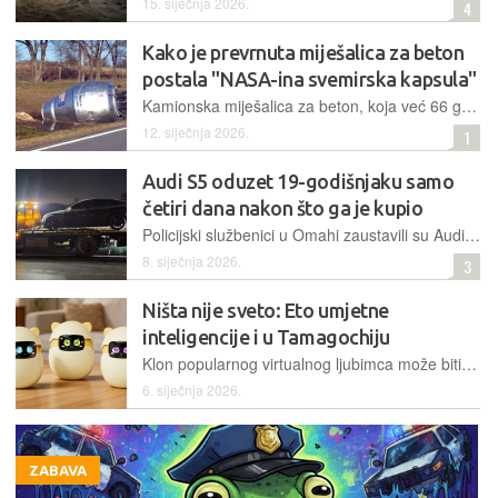
15. siječnja 2026.
4
Kako je prevrnuta miješalica za beton
postala "NASA-ina svemirska kapsula"
Kamionska miješalica za beton, koja već 66 godina leži uz cestu u Oklahomi, transformirana je u umjetničku instalaciju koja privlači posjetitelje – a sve je posljedica prometne nezgode iz 1959. godine
12. siječnja 2026.
1
Audi S5 oduzet 19-godišnjaku samo
četiri dana nakon što ga je kupio
Policijski službenici u Omahi zaustavili su Audi S5 koji je vozio čak 214 km/h, mladi vozač je uhićen, automobil zaplijenjen, a njemu prijeti oduzimanje dozvole u trajanju do godine dana
8. siječnja 2026.
3
Ništa nije sveto: Eto umjetne
inteligencije i u Tamagochiju
Klon popularnog virtualnog ljubimca može biti sretan, ljut, pospan i ponuditi nešto što u tvrtci Takway.Ai nazivaju "podmuklim osmijehom"
6. siječnja 2026.
ZABAVA