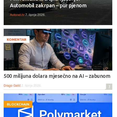
Automobil zakrpan – pur pjenom
Autonet.hr
7. lipnja 2026.
KOMENTAR
500 milijuna dolara mjesečno na AI – zabunom
Drago Galić
2. lipnja 2026.
7
BLOCKCHAIN