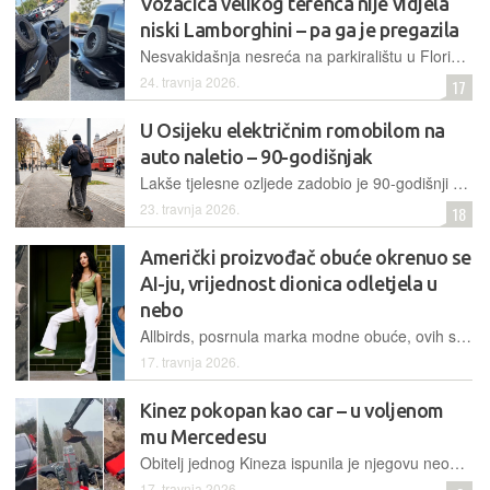
Vozačica velikog terenca nije vidjela
niski Lamborghini – pa ga je pregazila
Nesvakidašnja nesreća na parkiralištu u Floridi prošla je srećom bez ozlijeđenih, nakon što je vozačica Chevrolet Silverada prešla preko prednjeg dijela Lamborghinija, jer ga jednostavno nije uočila
24. travnja 2026.
17
U Osijeku električnim romobilom na
auto naletio – 90-godišnjak
Lakše tjelesne ozljede zadobio je 90-godišnji Osječanin koji je svojim električnim romobilom izletio pred automobil, kojim je upravljao njegov 70-godišnji sugrađanin
23. travnja 2026.
18
Američki proizvođač obuće okrenuo se
AI-ju, vrijednost dionica odletjela u
nebo
Allbirds, posrnula marka modne obuće, ovih se dana veže uz nevjerojatnu poslovnu priču. Nakon što su napustili tenisice, promijenili ime i okrenuli se AI-ju, ulagači su "poludjeli" za njima
17. travnja 2026.
Kinez pokopan kao car – u voljenom
mu Mercedesu
Obitelj jednog Kineza ispunila je njegovu neobičnu posljednju želju te ga je, u skladu s drevnim vjerovanjima o zagrobnom životu, pokopala unutar luksuznog automobila umjesto u lijesu
17. travnja 2026.