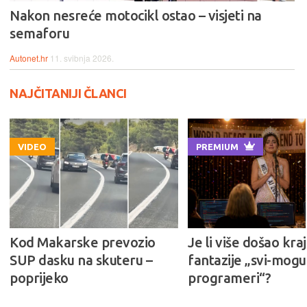
Nakon nesreće motocikl ostao – visjeti na
semaforu
Autonet.hr
11. svibnja 2026.
NAJČITANIJI ČLANCI
VIDEO
PREMIUM
Kod Makarske prevozio
Je li više došao kraj
SUP dasku na skuteru –
fantazije „svi-mogu-
poprijeko
programeri“?