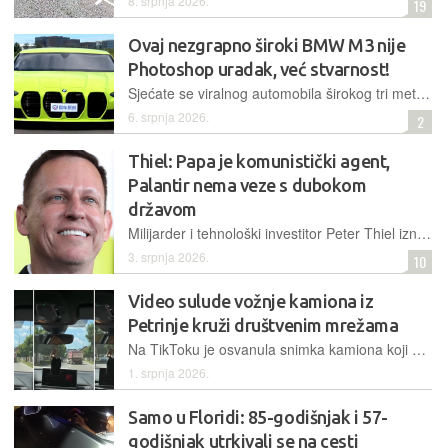
8. srpnja 2026.
19
Ovaj nezgrapno široki BMW M3 nije
Photoshop uradak, već stvarnost!
Sjećate se viralnog automobila širokog tri metra? Vratio se kao imitacija BMW-a M3 s četiri 'bubrega', ali ispod lima krije Volkswagenovu dušu i skromni 1,4-litreni motor
6. srpnja 2026.
2
Thiel: Papa je komunistički agent,
Palantir nema veze s dubokom
državom
Milijarder i tehnološki investitor Peter Thiel iznio je niz provokativnih upozorenja i predviđanja o budućnosti umjetne inteligencije i Zapada.
3. srpnja 2026.
10
Video sulude vožnje kamiona iz
Petrinje kruži društvenim mrežama
Na TikToku je osvanula snimka kamiona koji ozbiljno vrluda cestom, poput kakvog pijanca, umalo izlijeće s kolnika i zabija se u vozila koja dolaze iz suprotnog smjera
1. srpnja 2026.
Samo u Floridi: 85-godišnjak i 57-
godišnjak utrkivali se na cesti