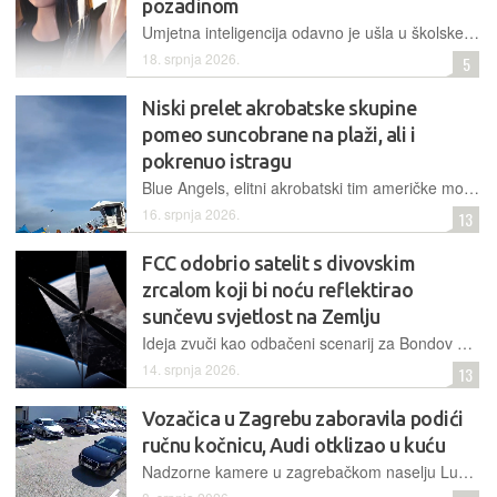
pozadinom
Umjetna inteligencija odavno je ušla u školske klupe kroz chatbote i softverske alate, no jedan školski okrug u državi New York odlučio je napraviti korak dalje i u učionice uvesti fizičkog, humanoidnog robota
18. srpnja 2026.
5
Niski prelet akrobatske skupine
pomeo suncobrane na plaži, ali i
pokrenuo istragu
Blue Angels, elitni akrobatski tim američke mornarice, brišućim je letom na plaži Pensacola razbacao opremu kupača, ali doveo i do službene istrage o poštivanju strogih letačkih standarda
16. srpnja 2026.
13
FCC odobrio satelit s divovskim
zrcalom koji bi noću reflektirao
sunčevu svjetlost na Zemlju
Ideja zvuči kao odbačeni scenarij za Bondov film: divovsko zrcalo bi noću reflektirao sunčevu svjetlost natrag na Zemlju. Što će umjetna sunca učiniti noćnom nebu, astronomiji i svemu što spava kad padne mrak, očito nije briga regulatora
14. srpnja 2026.
13
Vozačica u Zagrebu zaboravila podići
ručnu kočnicu, Audi otklizao u kuću
Nadzorne kamere u zagrebačkom naselju Lučko zabilježile su nesvakidašnji incident u kojem Audi, nakon što ga je vozačica ostavila bez ručne kočnice, nekontrolirano prešao cestu i udario u kuću