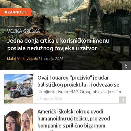
BIZARNOSTI
VELIKA GREŠKA
Jedna donja crtica u korisničkom imenu
poslala nedužnog čovjeka u zatvor
Matej Markovinović
31. srpnja 2026.
5
Ovaj Touareg "preživio" je udar
balističkog projektila – i odvezao se
Ukrajinska tvrtka EMG Group objavila je snimke uništenog modela Volkswagen Touareg koji je, unatoč teškim oštećenjima od eksplozije, bez poteškoća upalio te napustio lokaciju
28. srpnja 2026.
3
Američki školski okrug uvodi
humanoidnu učiteljicu, proizvod
kompanije s prilično bizarnom