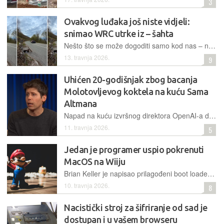
3
Ovakvog luđaka još niste vidjeli:
snimao WRC utrke iz – šahta
Nešto što se može dogoditi samo kod nas – nakon nekoliko incidenata prošlih godina na hrvatskim cestama tijekom WRC vikenda i ovo je izdanje obilježio nesvakidašnji prizor
13. travnja 2026.
9
Uhićen 20-godišnjak zbog bacanja
Molotovljevog koktela na kuću Sama
Altmana
Napad na kuću izvršnog direktora OpenAI-a dogodio se u ranim jutarnjim satima, a osumnjičeni je ubrzo uhićen nakon što je otišao ispred ureda tvrtke i prijetio da će zapaliti zgradu
11. travnja 2026.
5
Jedan je programer uspio pokrenuti
MacOS na Wiiju
Brian Keller je napisao prilagođeni boot loader, zakrpao kernel i napisao nove upravljačke programe. Čak je osposobio i Wiijeve USB portove za unos računalnim mišem i tipkovnicom.
10. travnja 2026.
8
Nacistički stroj za šifriranje od sad je
dostupan i u vašem browseru