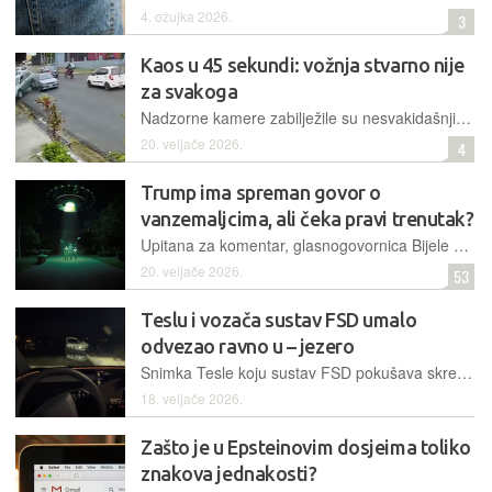
4. ožujka 2026.
3
Kaos u 45 sekundi: vožnja stvarno nije
za svakoga
Nadzorne kamere zabilježile su nesvakidašnji niz pogrešaka vozača koji je, neopreznim kretanjem i penjanjem na nogostup, u manje od minute prouzročio više incidenata
20. veljače 2026.
4
Trump ima spreman govor o
vanzemaljcima, ali čeka pravi trenutak?
Upitana za komentar, glasnogovornica Bijele kuće Karoline Leavitt rekla je kako bi govor o izvanzemaljcima bio vrlo uzbudljiv i od velikog interesa, ali i istaknula kako prvi put čuje za tako nešto.
20. veljače 2026.
53
Teslu i vozača sustav FSD umalo
odvezao ravno u – jezero
Snimka Tesle koju sustav FSD pokušava skrenuti u jezero uzburkala je javnost dok američki regulatori pokreću opsežne istrage nad gotovo tri milijuna vozila zbog ozbiljnih sigurnosnih propusta
18. veljače 2026.
Zašto je u Epsteinovim dosjeima toliko
znakova jednakosti?