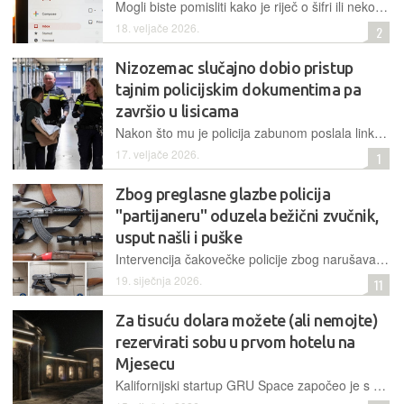
Mogli biste pomisliti kako je riječ o šifri ili nekom tajnom jeziku, ali čini se kako je nešto prozaičnije u pitanju
18. veljače 2026.
2
Nizozemac slučajno dobio pristup
tajnim policijskim dokumentima pa
završio u lisicama
Nakon što mu je policija zabunom poslala link za preuzimanje umjesto za slanje podataka, 40-godišnjak je uhićen jer je odbio izbrisati povjerljive dokumente dobivene greškom
17. veljače 2026.
1
Zbog preglasne glazbe policija
"partijaneru" oduzela bežični zvučnik,
usput našli i puške
Intervencija čakovečke policije zbog narušavanja noćnog mira rezultirala je uhićenjem 20-godišnjaka, zapljenom triju pušaka te oduzimanjem zvučnika kojim je uznemiravao sumještane u Kuršancu
19. siječnja 2026.
11
Za tisuću dolara možete (ali nemojte)
rezervirati sobu u prvom hotelu na
Mjesecu
Kalifornijski startup GRU Space započeo je s prikupljanjem prijava za boravak u lunarnom hotelu, uz ambiciozan plan izgradnje i korištenje inovativnih tehnologija od 2032. godine