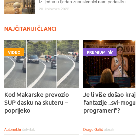
Iz tjedna u tjedan znanstvenici nam podastiru rezultate svojih istraživanja koja će imati utjecaja na zbivanja na Zemlji, ali i u svemiru
20. kolovoza 2022.
NAJČITANIJI ČLANCI
VIDEO
PREMIUM
Kod Makarske prevozio
Je li više došao kraj
SUP dasku na skuteru –
fantazije „svi-mogu-
poprijeko
programeri“?
Autonet.hr
četvrtak
Drago Galić
utorak