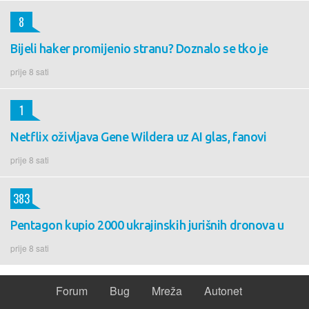
8
Bijeli haker promijenio stranu? Doznalo se tko je
prije 8 sati
1
Netflix oživljava Gene Wildera uz AI glas, fanovi
prije 8 sati
383
Pentagon kupio 2000 ukrajinskih jurišnih dronova u
prije 8 sati
Forum
Bug
Mreža
Autonet