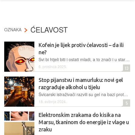
ĆELAVOST
OZNAKA
Kofein je lijek protiv ćelavosti – da ili
ne?
Svi bi htjeli biti i ostati mladi, a to znači i u starosti imati bujnu kosu. Ima li tome, ćelavosti, lijeka? Istraživanja pokazuju da bi on mogao biti u kavi, u glavnom njezinom sastojku - kofeinu
6. prosinca 2025.
13
Stop pijanstvu i mamurluku: novi gel
razgrađuje alkohol u tijelu
Švicarski istraživači razvili su gel na bazi proteina koji alkohol razgrađuje u probavnom traktu, bez štetnih posljedica
18. svibnja 2024.
5
Elektronskim zrakama do kisika na
Marsu, tkaninom do energije iz vlage u
zraku