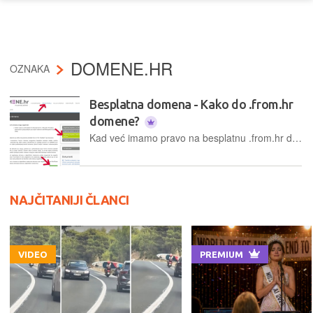
DOMENE.HR
OZNAKA
Besplatna domena - Kako do .from.hr
domene?
Kad već imamo pravo na besplatnu .from.hr domenu, zašto ne iskoristiti to pravo?
NAJČITANIJI ČLANCI
VIDEO
PREMIUM