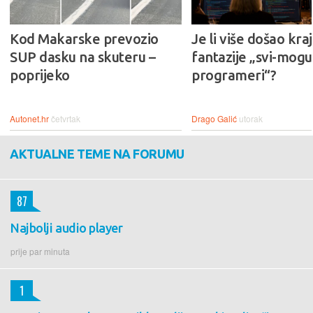
Kod Makarske prevozio
Je li više došao kraj
SUP dasku na skuteru –
fantazije „svi-mogu-
poprijeko
programeri“?
Autonet.hr
četvrtak
Drago Galić
utorak
AKTUALNE TEME NA FORUMU
87
Najbolji audio player
prije par minuta
1