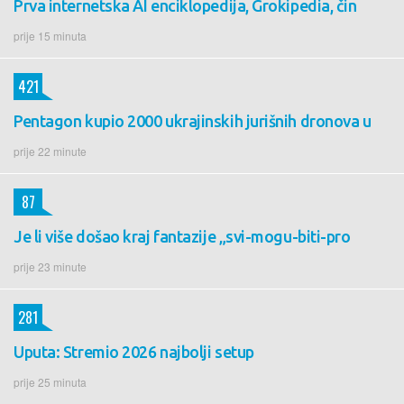
Prva internetska AI enciklopedija, Grokipedia, čin
prije 15 minuta
421
Pentagon kupio 2000 ukrajinskih jurišnih dronova u
prije 22 minute
87
Je li više došao kraj fantazije „svi-mogu-biti-pro
prije 23 minute
281
Uputa: Stremio 2026 najbolji setup
prije 25 minuta