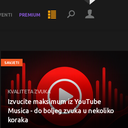
VENTI
PREMIUM
SAVJETI
KVALITETA ZVUKA
Izvucite maksimum iz YouTube
Musica - do boljeg zvuka u nekoliko
koraka