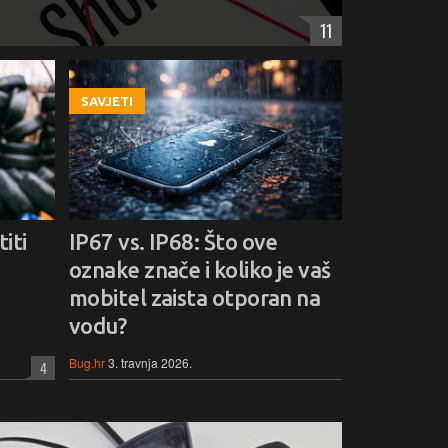
11
SAVJETI
iti
IP67 vs. IP68: Što ove
oznake znače i koliko je vaš
mobitel zaista otporan na
vodu?
Bug.hr
3. travnja 2026.
4