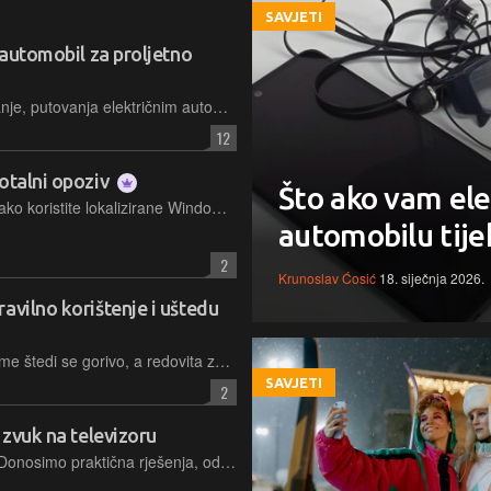
SAVJETI
 automobil za proljetno
Uz dobru pripremu i pametno planiranje, putovanja električnim automobilom postaju jednostavna i bez stresa. Ključ su pravilna strategija punjenja, optimizacija dosega i korištenje pouzdanih aplikacija za navigaciju i provjeru punionica
12
otalni opoziv
Što ako vam ele
Windows Recall, odnosno Sjećanja (ako koristite lokalizirane Windowse), kontroverzna je značajka koja je od samoga početka bila predmetom javne kritika i to ne samo jer je prva varijanta implementacije bila sramotno loša, nego i zbog toga što je, nakon dvije godine dorade, i dalje riječ o mogućnosti koja se zapravo može smatrati alatom za masovni nadzor. Evo o čemu je doista riječ, što je sve potrebno da bi je se koristilo, kao i odgovor na pitanje treba li je uopće koristiti
automobilu tije
2
Krunoslav Ćosić
18. siječnja 2026.
avilno korištenje i uštedu
Pravilnim korištenjem automatske klime štedi se gorivo, a redovita zamjena filtera osigurava učinkovit i zdrav rad sustava
SAVJETI
2
 zvuk na televizoru
Želite poboljšati zvuk na televizoru? Donosimo praktična rješenja, od jeftinih soundbarova do povezivanja s postojećim Hi-Fi sustavom i rješavanja problema s kašnjenjem zvuka