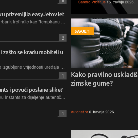
5
Sandro Vrbanus
16. travnja 2026.
ku prizemljila easyJetov let
Kada se pakirate noć prije leta, powerbank tretirajte kao "tempiranu bombu" - ne zato što je opasan sam po sebi, već zato što njegova kemija ne trpi nepažnju i izolaciju
SAVJETI
2
i zašto se kradu mobiteli u
Krađa mobitela više nije samo pitanje izgubljene vrijednosti uređaja koji je nestao, nego ozbiljan sigurnosni upad u digitalni život pojedinca
Kako pravilno uskladišt
1
zimske gume?
ants i povući poslane slike?
Instagram je predstavio novu značajku Instants za dijeljenje autentičnih trenutaka, no njezino automatsko slanje fotografija bez potvrde izazvalo je probleme. Evo kako to isključiti
Autonet.hr
6. travnja 2026.
1