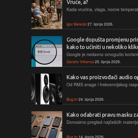
Vruće, a?
Igor Berecki
27. lipnja 2026.
Google dopušta promjenu pri
kako to učiniti u nekoliko kli
Sandro Vrbanus
25. lipnja 2026.
Kako vas proizvođači audio 
Bug.hr
24. lipnja 2026.
Kako odabrati pravu masku z
Bug.hr
14. lipnja 2026.