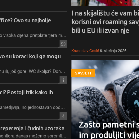
I na skijalištu će vam bi
ffice? Ovo su najbolje
korisni ovi roaming savj
bili u EU ili izvan nje
Microsoft Office je i dalje standard, no visoka cijena pretplate tjera mnoge na potragu za alternativama
59
Krunoslav Ćosić
6. siječnja 2026.
vo su koraci koji ga mogu
Mobitel vam je završio u moru, bazenu ili, još gore, WC školjci? Donosimo detaljan vodič što odmah učiniti, koje mitove zaboraviti i kada je vrijeme za profesionalni servis
SAVJETI
7
ci? Postoji trik kako ih
Googleova AI pretraga postaje sve nametljivija, no jednostavan dodatak na kraju vašeg upita može privremeno ukloniti AI sažetke i vratiti vam klasične rezultate. Evo kako...
4
Zašto pametni s
treperenja i čudnih uzoraka
im produljiti vij
Iako većinu sadržaja s televizora ili monitora danas možemo spremiti klasičnom softverskom snimkom zaslona, postoje situacije kada to jednostavno nije moguće. U takvim slučajevima jedino rješenje ostaje ručno fotografiranje ekrana, a upravo tu nastaju najčešći problemi