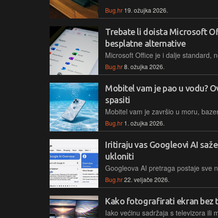
Bug.hr
19. ožujka 2026.
Trebate li doista Microsoft O
besplatne alternative
Bug.hr
8. ožujka 2026.
Mobitel vam je pao u vodu? O
spasiti
Bug.hr
1. ožujka 2026.
Iritiraju vas Googleovi AI saže
ukloniti
Bug.hr
22. veljače 2026.
Kako fotografirati ekran bez 