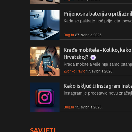
Prijenosna baterija u prtljažni
Bug.hr
27. svibnja 2026.
Krađe mobitela - Koliko, kako 
Hrvatskoj?
Zvonko Pavić
17. svibnja 2026.
Kako isključiti Instagram Inst
Bug.hr
15. svibnja 2026.
SAVJETI