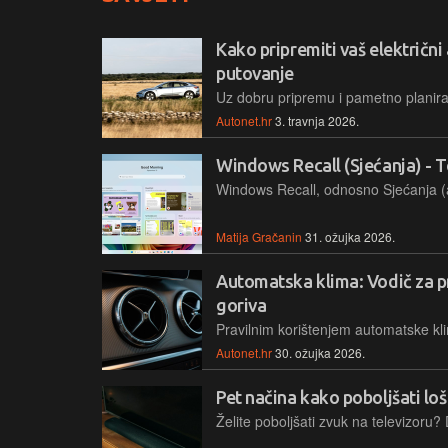
Kako pripremiti vaš električni
putovanje
Autonet.hr
3. travnja 2026.
Windows Recall (Sjećanja) - T
Matija Gračanin
31. ožujka 2026.
Automatska klima: Vodič za pr
goriva
Autonet.hr
30. ožujka 2026.
Pet načina kako poboljšati loš