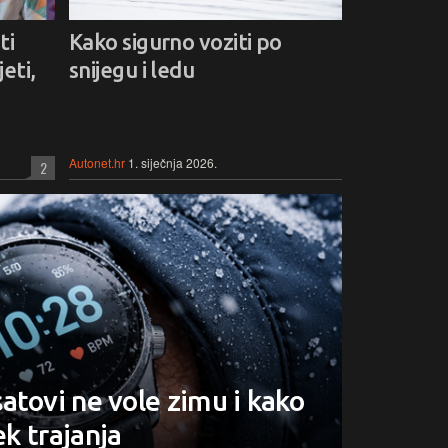
ti
Kako sigurno voziti po
eti,
snijegu i ledu
Autonet.hr
1. siječnja 2026.
2
atovi ne vole zimu i kako
ek trajanja