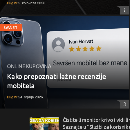
Bug.hr
2. kolovoza 2026.
7
SAVJETI
ONLINE KUPOVINA
Kako prepoznati lažne recenzije
mobitela
Bug.hr
24. srpnja 2026.
3
Čistite li monitor krivo i vidi 
Saznajte u "Službi za korisnik