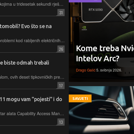
Pokrenuli smo serijal kratkih videa u kojima u tridesetak sekundi rješavamo sitne tehnološke frustracije s kojima se svi svakodnevno borimo. Od Windows trikova i čišćenja ekrana do privatnosti kod surfanja i fotografiranja mobitelom - prvih pet epizoda spremno je za gledanje
31
utomobil? Evo što se na
Novo istraživanje otkriva da najveći problemi kod rabljenih električnih vozila nisu skupe visokonaponske baterije. Vlasnici se češće susreću s kvarovima ovjesa i električnih sustava, problemima poznatim i s klasičnih automobila
Kome treba Nvi
26
Intelov Arc?
 biste odmah trebali
Drago Galić
5. svibnja 2026.
Ako većinu dana provodite za računalom, ovih deset tipkovničkih prečaca moglo bi vam znatno ubrzati rad. Jednom kada ih usvojite, teško ćete se vratiti na staro
17
11 mogu vam "pojesti" i do
SAVJETI
Službeno je potvrđena pogreška unutar alata Capability Access Manager zbog koje se jedna njegova datoteka neobuzdano širi, ostavljajući korisnike bez stotina gigabajta slobodnog prostora
13