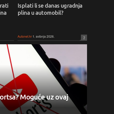
rati
Isplati li se danas ugradnja
ina
plina u automobil?
Autonet.hr
1. svibnja 2026.
2
ortsa? Moguće uz ovaj