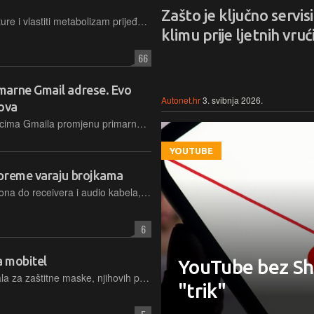
Zašto je ključno servisi
Kada vrućina, vlaga, noćne temperature i vlastiti metabolizam prijeđu granicu izdržljivosti, toplinski val postaje fiziološki stres-test ljudskog tijela
klimu prije ljetnih vruć
66
marne Gmail adrese. Evo
Autonet.hr
3. svibnja 2026.
kova
Google je nedavno omogućio korisnicima Gmaila promjenu primarne adrese, uz zadržavanje svih postavki i tretiranje dosadašnje adrese kao aliasa. Opcija nam se ponudila, pa smo je testirali
YOUTUBE
opreme varaju brojkama
Od RMS snage i frekvencijskog raspona do receivera i audio kabela, objašnjavamo što znače najvažnije audio specifikacije te zašto pojedini podaci na deklaracijama ponekad mogu stvoriti pogrešan dojam
6
a mobitel
YouTube bez Sh
Donosimo pregled najčešćih materijala za zaštitne maske, njihovih prednosti i mana te objašnjavamo na što treba obratiti pozornost prije kupnje
"trik"