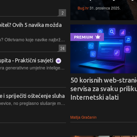
Bug.hr
31. prosinca 2025.
2
bitel? Ovih 5 navika možda
PREMIUM
Mislite da se brinete o svom mobitelu? Otkrivamo koje navike najbrže skraćuju vijek trajanja vašeg uređaja
24
ita - Praktični savjeti
Potpuno je jasno da kvaliteta odgovora generativne umjetne inteligencije uvelike ovisi o kvaliteti postavljenog upita, stoga ni ne čudi da su razvijene i napredne tehnike i metode formiranja upita kojima itekako vrijedi ovladati. Evo i koje su trenutačno aktualne i empirijski dokazane učinkovite metode oblikovanja upita kojima se mogu postići solidni rezultati…
50 korisnih web-stranic
servisa za svaku priliku
e i spriječiti oštećenje sluha
Internetski alati
Slušalice su neizostavan dio svakodnevice, no preglasno slušanje može trajno oštetiti sluh. Saznajte koja je sigurna razina glasnoće i kako je jednostavno postaviti na svom iPhone ili Androidu
Matija Gračanin