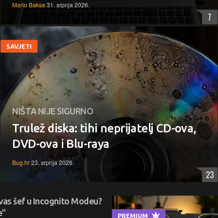
Mario Baksa
31. srpnja 2026.
7
SAVJETI
NIŠTA NIJE SIGURNO
Trulež diska: tihi neprijatelj CD-ova,
DVD-ova i Blu-raya
Bug.hr
23. srpnja 2026.
23
li vas šef u Incognito Modeu?
e"
PREMIUM