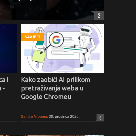
2
SAVJETI
a i
Kako zaobići AI prilikom
 -
pretraživanja weba u
Google Chromeu
Sandro Vrbanus
30. prosinca 2025.
6