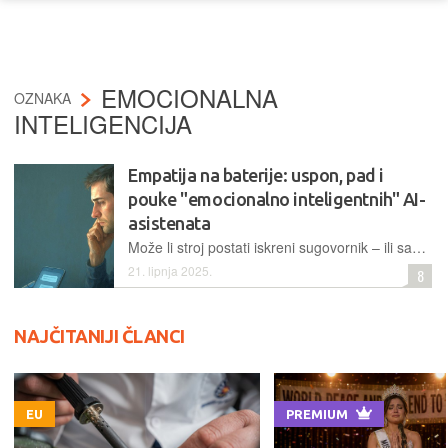
EMOCIONALNA
OZNAKA
INTELIGENCIJA
Empatija na baterije: uspon, pad i
pouke "emocionalno inteligentnih" AI-
asistenata
​​​​​​​Može li stroj postati iskreni sugovornik – ili samo glumiti osjećaje koje nikada neće imati? Kad AI preuzme ulogu utjehe i bliskosti, suočavamo se s pitanjem: gdje završava pomoć, a počinje iluzija?
21. lipnja 2025.
8
NAJČITANIJI ČLANCI
EU
PREMIUM