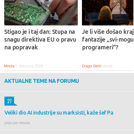
Stigao je i taj dan: Stupa na
Je li više došao kraj
snagu direktiva EU o pravu
fantazije „svi-mogu-
na popravak
programeri“?
Mreža
1. kolovoza 2026.
Drago Galić
utorak
AKTUALNE TEME NA FORUMU
27
Veliki dio AI industrije su marksisti, kaže šef Pa
prije par minuta