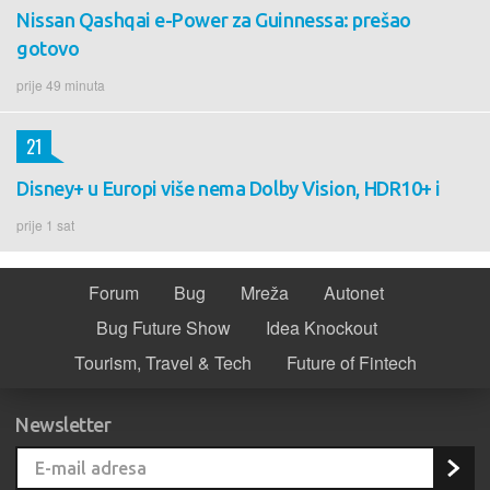
Nissan Qashqai e-Power za Guinnessa: prešao
gotovo
prije 49 minuta
21
Disney+ u Europi više nema Dolby Vision, HDR10+ i
prije 1 sat
Forum
Bug
Mreža
Autonet
Bug Future Show
Idea Knockout
Tourism, Travel & Tech
Future of Fintech
Newsletter