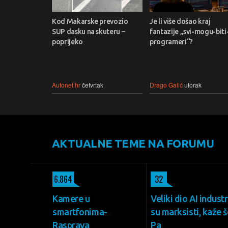
Kod Makarske prevozio
Je li više došao kraj
SUP dasku na skuteru –
fantazije „svi-mogu-biti
poprijeko
programeri“?
Autonet.hr
četvrtak
Drago Galić
utorak
AKTUALNE TEME NA FORUMU
6.864
32
Kamere u
Veliki dio AI industr
smartfonima-
su marksisti, kaže š
Rasprava
Pa