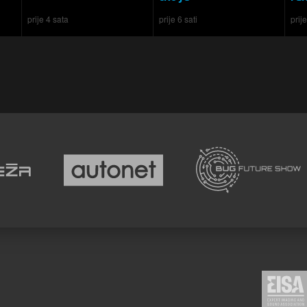
prije 4 sata
prije 6 sati
prije