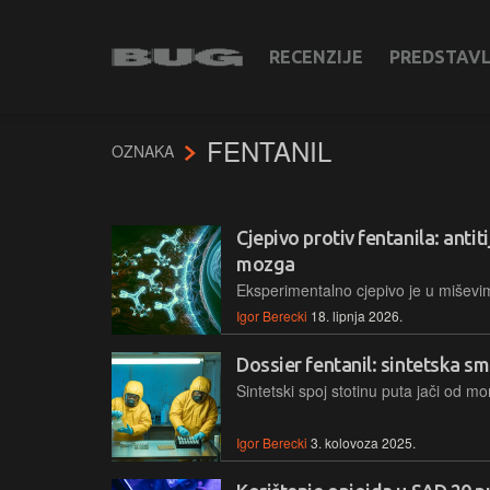
RECENZIJE
PREDSTAV
FENTANIL
OZNAKA
Cjepivo protiv fentanila: antit
mozga
Igor Berecki
18. lipnja 2026.
Dossier fentanil: sintetska sm
Igor Berecki
3. kolovoza 2025.