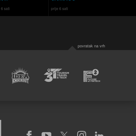
 6 sati
prije 6 sati
povratak na vrh