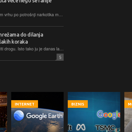
uta veće nego se ranije
Sjedinjene Države koje su u svjetskom vrhu po potrošnji narkotika mogle bi još malo napredovati na toj ljestvici – novo istraživanje pokazuje da je potrošnja opioida i do 20 puta veća od ranijih procjena
mrežama do dilanja
lakih koraka
Danas je lakše nego ikad prije nabaviti drogu. Isto tako ju je danas lakše nego ikada prodavati i distribuirati. Pa čak i proizvoditi. Svejedno, živjeli na istoku ili zapadu, bitno je samo imati - pristup Internetu
5
INTERNET
BIZNIS
M