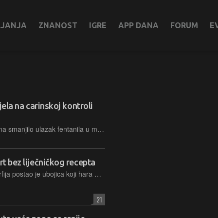
LJANJA
ZNANOST
IGRE
APP DANA
FORUM
E
ijela na carinskoj kontroli
Eksperimentalno cjepivo je u miševima smanjilo ulazak fentanila u mozak i spriječilo zastoj disanja nakon inače rizično visokih doza, što ipak ne pretvara fentanil u bezazlen i siguran analgetik
rt bez liječničkog recepta
Sintetski spoj stotinu puta jači od morfija postao je ubojica koji hara SAD-om i prijeti ostatku svijeta, dok njegovi logistički i distribucijski kanali otkrivaju mračnu stranu globalizacije i farmaceutskog inženjeringa
21