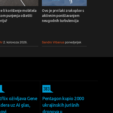
 li korištenje mobitela
Ovo je prvi laki zrakoplov s
kom punjenja oštetiti
aktivnim poništavanjem
riju?
neugodnih turbulencija
hr
2. kolovoza 2026.
Sandro Vrbanus
ponedjeljak
383
flix oživljava Gene
Pentagon kupio 2000
dera uz AI glas,
ukrajinskih jurišnih
novi
dronova u