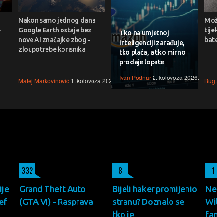
Nakon samo jednog dana
Može
-
Google Earth ostaje bez
tije
Tko na umjetnoj
nove AI značajke zbog -
bate
inteligenciji zarađuje,
zloupotrebe korisnika
tko plaća, a tko mirno
prodaje lopate
Ivan Podnar
2. kolovoza 2026.
Matej Markovinović
1. kolovoza 2026.
Bug.
332
8
1
ije
Grand Theft Auto
Bijeli haker promijenio
Net
ef
(GTA VI) - Rasprava
stranu? Doznalo se
Wil
tko je
fa