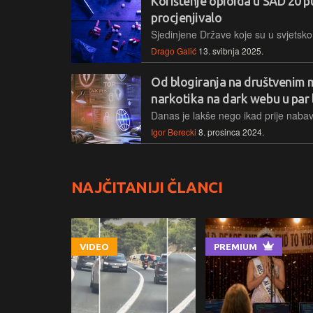
Korištenje opioida u SAD 20 p
procjenjivalo
Drago Galić
13. svibnja 2025.
Od blogiranja na društvenim 
narkotika na dark webu u par 
Igor Berecki
8. prosinca 2024.
NAJČITANIJI ČLANCI
VIDEO
PREMIUM