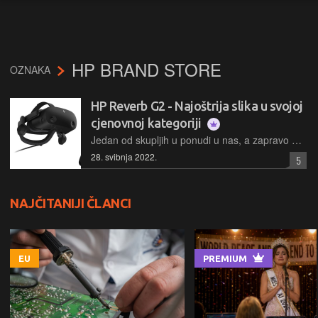
HP BRAND STORE
OZNAKA
HP Reverb G2 - Najoštrija slika u svojoj
cjenovnoj kategoriji
Jedan od skupljih u ponudi u nas, a zapravo u srednjem cjenovnom segmentu među VR naglavnicima za kućne korisnike općenito, HP Reverb G2 u svojoj kategoriji nudi apsolutno najbolju razlučivost i najoštriju sliku, uz vrlo dobru registraciju pokreta. Tko ima odgovarajući hardver potreban da ga pogoni i ne smetaju mu metri i kilogrami pratećih kabela, teško da će u ovom trenutku naći povoljniji odnos cijene po isporučenom pikselu VR doživljaja…
28. svibnja 2022.
5
NAJČITANIJI ČLANCI
EU
PREMIUM