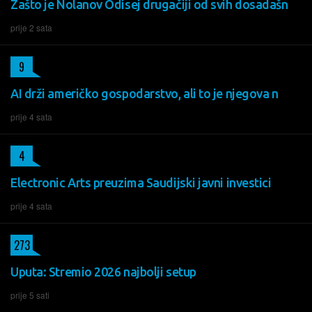
Zašto je Nolanov Odisej drugačiji od svih dosadašn
prije 2 sata
9
AI drži američko gospodarstvo, ali to je njegova n
prije 4 sata
4
Electronic Arts preuzima Saudijski javni investici
prije 4 sata
273
Uputa: Stremio 2026 najbolji setup
prije 5 sati