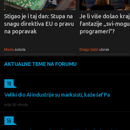
Stigao je i taj dan: Stupa na
Je li više došao kraj
snagu direktiva EU o pravu
fantazije „svi-mogu-
na popravak
programeri“?
Mreža
subota
Drago Galić
utorak
AKTUALNE TEME NA FORUMU
10
Veliki dio AI industrije su marksisti, kaže šef Pa
prije 20 minuta
55