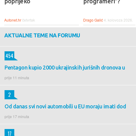
poprijeko
programeri“?
Autonet.hr
četvrtak
Drago Galić
4. kolovoza 2026.
AKTUALNE TEME NA FORUMU
454
Pentagon kupio 2000 ukrajinskih jurišnih dronova u
prije 11 minuta
2
Od danas svi novi automobili u EU moraju imati dod
prije 17 minuta
17