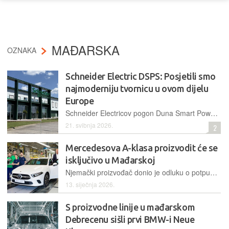
MAĐARSKA
OZNAKA
Schneider Electric DSPS: Posjetili smo
najmoderniju tvornicu u ovom dijelu
Europe
Schneider Electricov pogon Duna Smart Power Systems u mađarskoj Večici tvornica ja budućnosti kojom se odgovara na izazove europske energetske tranzicije i AI superciklusa
21. svibnja 2026.
2
Mercedesova A-klasa proizvodit će se
isključivo u Mađarskoj
Njemački proizvođač donio je odluku o potpunom preseljenju proizvodnje svojeg ulaznog modela u mađarski Kečkemet kako bi u matičnoj tvornici oslobodio prostor za novu generaciju vozila
13. siječnja 2026.
S proizvodne linije u mađarskom
Debrecenu sišli prvi BMW-i Neue