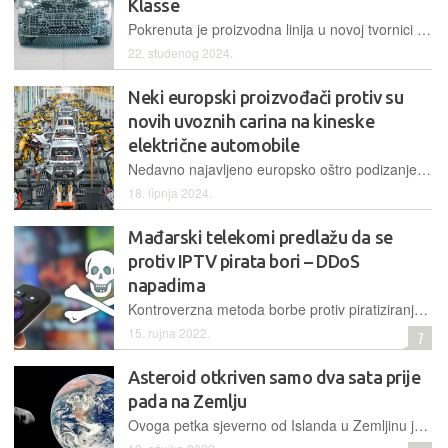
Klasse
Pokrenuta je proizvodna linija u novoj tvornici u Debrecenu, a na njoj su sklopljeni prvi testni primjerci nove generacije BMW-ovih električnih automobila s najavljenim velikim redizajnom
22. studenog 2024.
Neki europski proizvođači protiv su
novih uvoznih carina na kineske
električne automobile
Nedavno najavljeno europsko oštro podizanje carina na uvoz električnih vozila iz Kine već je izazvalo kritike u nekim zemljama, budući da i njihovi proizvođači značajno ovise o Kini
18. lipnja 2024.
Mađarski telekomi predlažu da se
protiv IPTV pirata bori – DDoS
napadima
Kontroverzna metoda borbe protiv piratiziranja sadržaja predložena je u susjednoj nam Mađarskoj. Vlasnici prava na TV sadržaje tamo traže da se pirate napada hakerskim metodama
15. rujna 2022.
7
Asteroid otkriven samo dva sata prije
pada na Zemlju
Ovoga petka sjeverno od Islanda u Zemljinu je atmosferu ušao asteroid promjera 3-4 metra, i vrlo vjerojatno u njoj potpuno izgorio. To je tek peti slučaj da je asteroid bio poznat astronomima prije udara