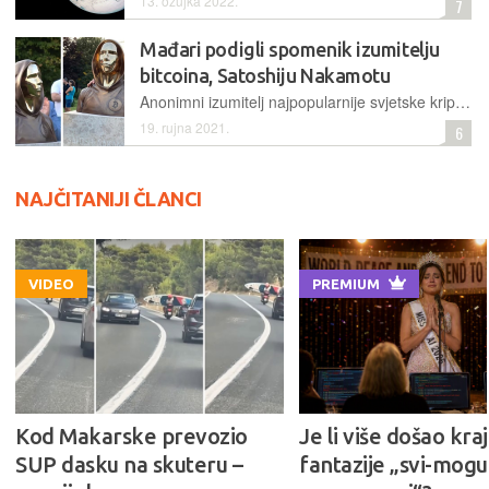
13. ožujka 2022.
7
Mađari podigli spomenik izumitelju
bitcoina, Satoshiju Nakamotu
Anonimni izumitelj najpopularnije svjetske kriptovalute dobio je bistu u Budimpešti. Ona, prigodno, prikazuje osobu bez izraženih karakteristika lica, zlatne je boje i na prsima ima znak bitcoina
19. rujna 2021.
6
NAJČITANIJI ČLANCI
VIDEO
PREMIUM
Kod Makarske prevozio
Je li više došao kraj
SUP dasku na skuteru –
fantazije „svi-mogu-