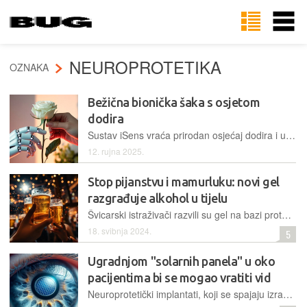
NEUROPROTETIKA
OZNAKA
Bežična bionička šaka s osjetom
dodira
Sustav iSens vraća prirodan osjećaj dodira i upravljanja protezom šake, a testiranje izvan laboratorija treba pokazati kako takav spoj neuroznanosti, inženjerstva i robotike funkcionira u svakodnevici
12. rujna 2025.
Stop pijanstvu i mamurluku: novi gel
razgrađuje alkohol u tijelu
Švicarski istraživači razvili su gel na bazi proteina koji alkohol razgrađuje u probavnom traktu, bez štetnih posljedica
18. svibnja 2024.
5
Ugradnjom "solarnih panela" u oko
pacijentima bi se mogao vratiti vid
Neuroprotetički implantati, koji se spajaju izravno na mozak, novo su područje interesa visoke medicinske tehnologije. U Australiji ih misle nadopuniti fotonaponskim panelima i ugraditi u oči