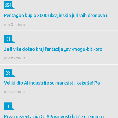
354
Pentagon kupio 2000 ukrajinskih jurišnih dronova u
prije 24 minute
81
Je li više došao kraj fantazije „svi-mogu-biti-pro
prije 26 minuta
23
Veliki dio AI industrije su marksisti, kaže šef Pa
prije 42 minute
1
Prva prezentacija GTA 6 igrivosti bit će premijern