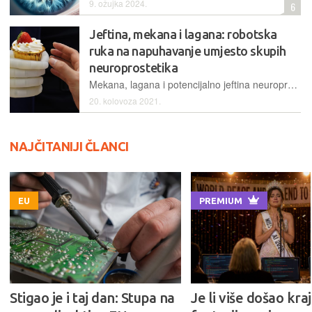
9. ožujka 2024.
6
Jeftina, mekana i lagana: robotska
ruka na napuhavanje umjesto skupih
neuroprostetika
Mekana, lagana i potencijalno jeftina neuroprotetička ruka omogućava da se svakodnevne aktivnosti obavljaju podjednako dobro, a ponekad i bolje nego s tvrdom neuroprostetikom
20. kolovoza 2021.
NAJČITANIJI ČLANCI
EU
PREMIUM
Stigao je i taj dan: Stupa na
Je li više došao kraj