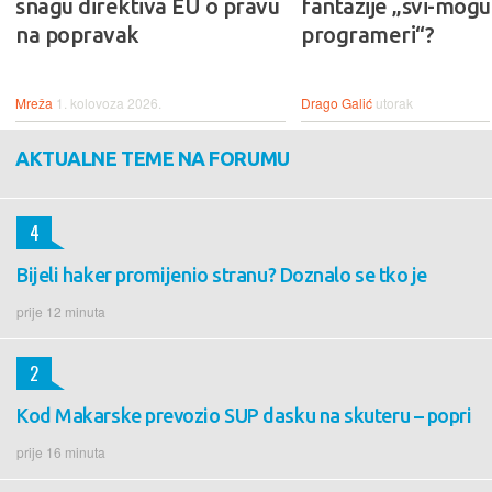
snagu direktiva EU o pravu
fantazije „svi-mogu-
na popravak
programeri“?
Mreža
1. kolovoza 2026.
Drago Galić
utorak
AKTUALNE TEME NA FORUMU
4
Bijeli haker promijenio stranu? Doznalo se tko je
prije 12 minuta
2
Kod Makarske prevozio SUP dasku na skuteru – popri
prije 16 minuta