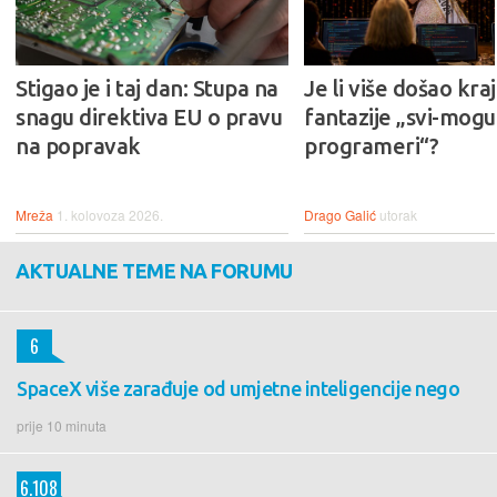
Stigao je i taj dan: Stupa na
Je li više došao kraj
snagu direktiva EU o pravu
fantazije „svi-mogu-
na popravak
programeri“?
Mreža
1. kolovoza 2026.
Drago Galić
utorak
AKTUALNE TEME NA FORUMU
6
SpaceX više zarađuje od umjetne inteligencije nego
prije 10 minuta
6.108