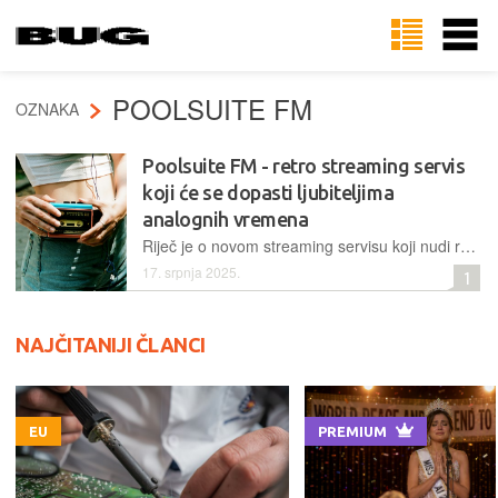
POOLSUITE FM
OZNAKA
Poolsuite FM - retro streaming servis
koji će se dopasti ljubiteljima
analognih vremena
Riječ je o novom streaming servisu koji nudi retro sučelje i pomno odabranu glazbu kako bi stvorio opuštajuću ljetnu atmosferu, a koji će se posebno dopasti svima onima koji se s nostalgijom sjećaju pomalo zaboravljenih analognih vremena…
17. srpnja 2025.
1
NAJČITANIJI ČLANCI
EU
PREMIUM