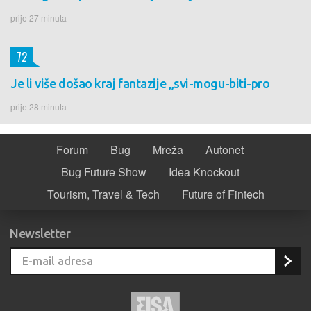
prije 27 minuta
72
Je li više došao kraj fantazije „svi-mogu-biti-pro
prije 28 minuta
Forum
Bug
Mreža
Autonet
Bug Future Show
Idea Knockout
Tourism, Travel & Tech
Future of Fintech
Newsletter