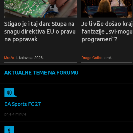
Stigao je i taj dan: Stupa na
Je li više došao kraj
snagu direktiva EU o pravu
fantazije „svi-mogu-
na popravak
programeri“?
Mreža
1. kolovoza 2026.
Drago Galić
utorak
AKTUALNE TEME NA FORUMU
40
EA Sports FC 27
prije 4 minute
9