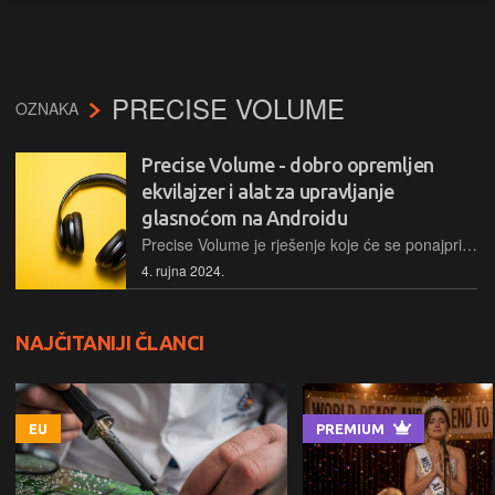
PRECISE VOLUME
OZNAKA
Precise Volume - dobro opremljen
ekvilajzer i alat za upravljanje
glasnoćom na Androidu
Precise Volume je rješenje koje će se ponajprije dopasti onima koji žele imati apsolutnu kontrolu na glasnoćom reprodukcije glazbe na svojem Android pametnom telefonu, a koje ujedno nudi i prilagodljiv ekvilajzer te neke prilično zanimljive mogućnosti…
4. rujna 2024.
NAJČITANIJI ČLANCI
EU
PREMIUM