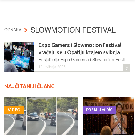
SLOWMOTION FESTIVAL
OZNAKA
Expo Gamers i Slowmotion Festival
vraćaju se u Opatiju krajem svibnja
Posjetitelje Expo Gamersa i Slowmotion Festivala očekuju razne vrste zabavnog sadržaja, od igranja igara i radionica, do koncerata i filmova
13. svibnja 2026.
2
NAJČITANIJI ČLANCI
VIDEO
PREMIUM