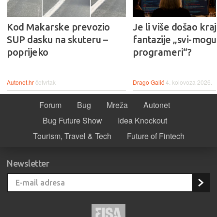
Kod Makarske prevozio
Je li više došao kraj
SUP dasku na skuteru –
fantazije „svi-mogu-
poprijeko
programeri“?
Autonet.hr
četvrtak
Drago Galić
4. kolovoza 2026.
Forum
Bug
Mreža
Autonet
Bug Future Show
Idea Knockout
Tourism, Travel & Tech
Future of Fintech
Newsletter