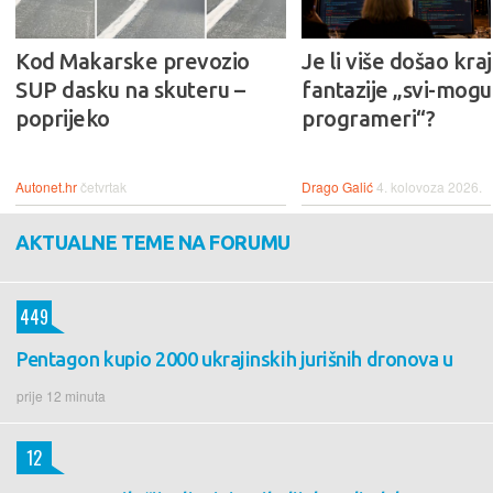
Kod Makarske prevozio
Je li više došao kraj
SUP dasku na skuteru –
fantazije „svi-mogu-
poprijeko
programeri“?
Autonet.hr
četvrtak
Drago Galić
4. kolovoza 2026.
AKTUALNE TEME NA FORUMU
449
Pentagon kupio 2000 ukrajinskih jurišnih dronova u
prije 12 minuta
12