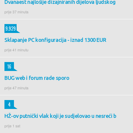
Dvanaest najlošije dizajniranih dijelova ljudskog
prije 37 minuta
9.929
Sklapanje PC konfiguracija - iznad 1300 EUR
prije 41 minutu
16
BUG web i forum rade sporo
prije 47 minuta
4
HŽ-ov putnički vlak koji je sudjelovao u nesreći b
prije 1 sat