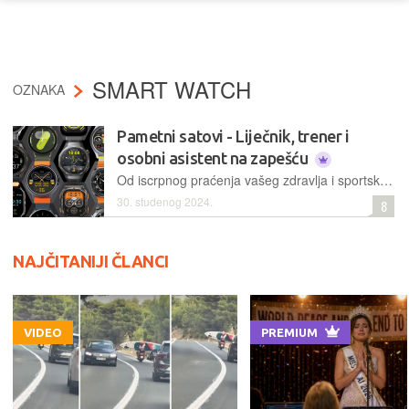
SMART WATCH
OZNAKA
Pametni satovi - Liječnik, trener i
osobni asistent na zapešću
Od iscrpnog praćenja vašeg zdravlja i sportskih aktivnosti, preko navigacije po svim tipovima terena, do dubinske integracije s mobitelima – moderni pametni satovi ubrajaju se među najkorisnije pametne uređaje. Ponuda im je bogata, mogućnosti su im brojne, a softverski temelji vrlo različiti; u ovomjesečnoj temi broja provjeravamo što se sve na domaćem tržištu može pronaći…
30. studenog 2024.
8
NAJČITANIJI ČLANCI
VIDEO
PREMIUM