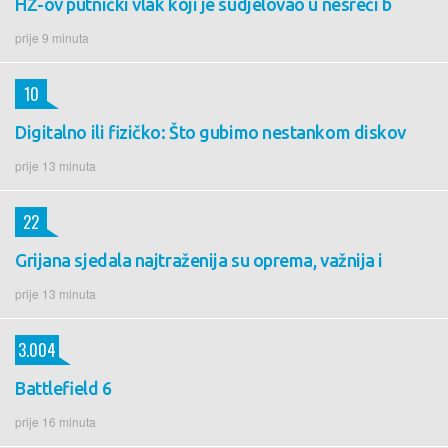
HŽ-ov putnički vlak koji je sudjelovao u nesreći b
prije 9 minuta
10
Digitalno ili fizičko: Što gubimo nestankom diskov
prije 13 minuta
22
Grijana sjedala najtraženija su oprema, važnija i
prije 13 minuta
3.004
Battlefield 6
prije 16 minuta