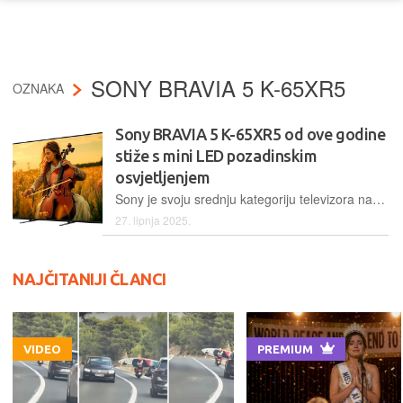
SONY BRAVIA 5 K-65XR5
OZNAKA
Sony BRAVIA 5 K-65XR5 od ove godine
stiže s mini LED pozadinskim
osvjetljenjem
Sony je svoju srednju kategoriju televizora nadogradio s mini LED pozadinskim osvjetljenjem koje omogućuje puno veći broj zona lokalnog zatamnjenja. I dalje je tu premium dizajn, fokus na PlayStation 5 i ponajbolji operativni sustav Google TV
27. lipnja 2025.
NAJČITANIJI ČLANCI
VIDEO
PREMIUM