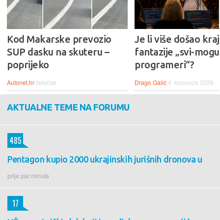
Kod Makarske prevozio
Je li više došao kraj
SUP dasku na skuteru –
fantazije „svi-mogu-
poprijeko
programeri“?
Autonet.hr
četvrtak
Drago Galić
4. kolovoza 2026.
AKTUALNE TEME NA FORUMU
485
Pentagon kupio 2000 ukrajinskih jurišnih dronova u
prije par minuta
17