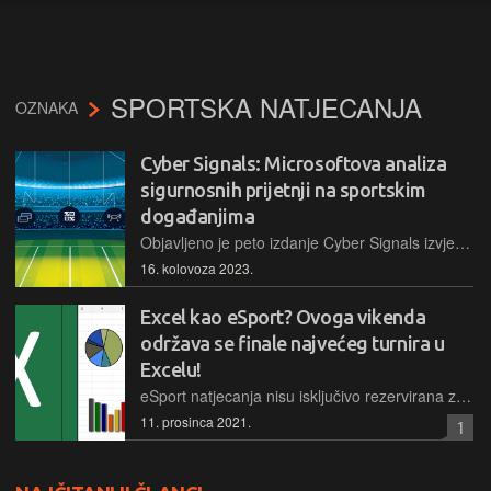
SPORTSKA NATJECANJA
OZNAKA
Cyber Signals: Microsoftova analiza
sigurnosnih prijetnji na sportskim
događanjima
Objavljeno je peto izdanje Cyber Signals izvještaja: Sigurnosne mjere za velike događaje mogu se unaprijediti putem kibernetičke sigurnosti
16. kolovoza 2023.
Excel kao eSport? Ovoga vikenda
održava se finale najvećeg turnira u
Excelu!
eSport natjecanja nisu isključivo rezervirana za one spretne s kontrolerima, brze na okidaču ili ekipu koja voli razne simulacije – ponekad za dobar turnir može poslužiti i tablični kalkulator
11. prosinca 2021.
1