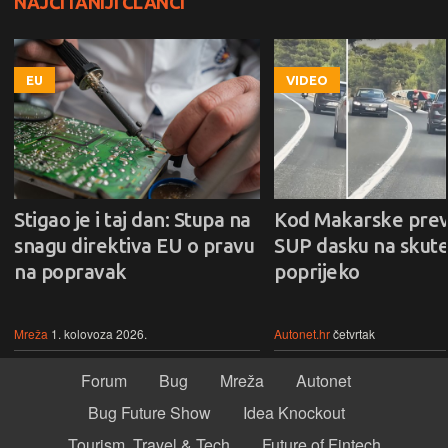
NAJČITANIJI ČLANCI
EU
VIDEO
Stigao je i taj dan: Stupa na
Kod Makarske prev
snagu direktiva EU o pravu
SUP dasku na skute
na popravak
poprijeko
Mreža
1. kolovoza 2026.
Autonet.hr
četvrtak
Forum
Bug
Mreža
Autonet
Bug Future Show
Idea Knockout
Tourism, Travel & Tech
Future of Fintech