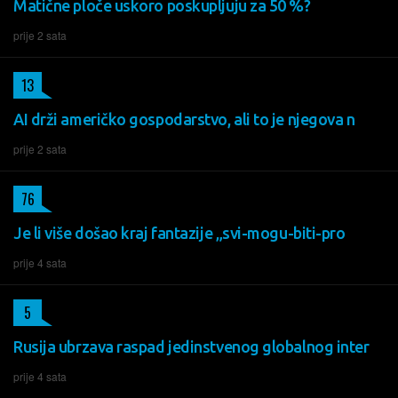
Matične ploče uskoro poskupljuju za 50 %?
prije 2 sata
13
AI drži američko gospodarstvo, ali to je njegova n
prije 2 sata
76
Je li više došao kraj fantazije „svi-mogu-biti-pro
prije 4 sata
5
Rusija ubrzava raspad jedinstvenog globalnog inter
prije 4 sata