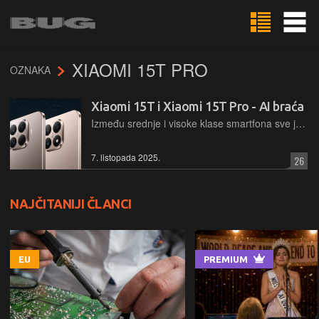
XIAOMI 15T PRO
OZNAKA
Xiaomi 15T i Xiaomi 15T Pro - AI braća
Između srednje i visoke klase smartfona sve je tanja linija razdvajanja, a Xiaomi se potrudio da ju novom serijom – na sreću korisnika – učini još manje vidljivom…
7. listopada 2025.
26
NAJČITANIJI ČLANCI
EU
PREMIUM