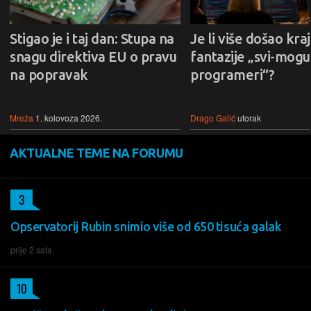
Stigao je i taj dan: Stupa na
Je li više došao kraj
snagu direktiva EU o pravu
fantazije „svi-mogu-
na popravak
programeri“?
Mreža
1. kolovoza 2026.
Drago Galić
utorak
AKTUALNE TEME NA FORUMU
3
Opservatorij Rubin snimio više od 650 tisuća galak
prije 2 sata
10