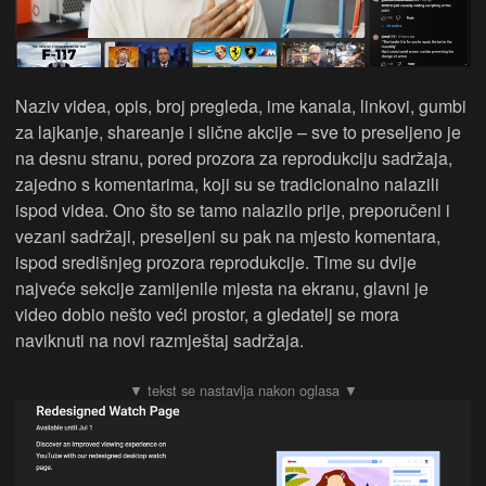
Naziv videa, opis, broj pregleda, ime kanala, linkovi, gumbi
za lajkanje, shareanje i slične akcije – sve to preseljeno je
na desnu stranu, pored prozora za reprodukciju sadržaja,
zajedno s komentarima, koji su se tradicionalno nalazili
ispod videa. Ono što se tamo nalazilo prije, preporučeni i
vezani sadržaji, preseljeni su pak na mjesto komentara,
ispod središnjeg prozora reprodukcije. Time su dvije
najveće sekcije zamijenile mjesta na ekranu, glavni je
video dobio nešto veći prostor, a gledatelj se mora
naviknuti na novi razmještaj sadržaja.