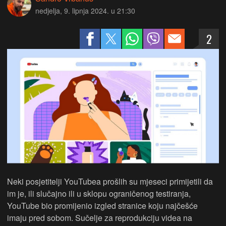
nedjelja, 9. lipnja 2024. u 21:30
2
Neki posjetitelji YouTubea prošlih su mjeseci primijetili da
im je, ili slučajno ili u sklopu ograničenog testiranja,
YouTube bio promijenio izgled stranice koju najčešće
imaju pred sobom. Sučelje za reprodukciju videa na