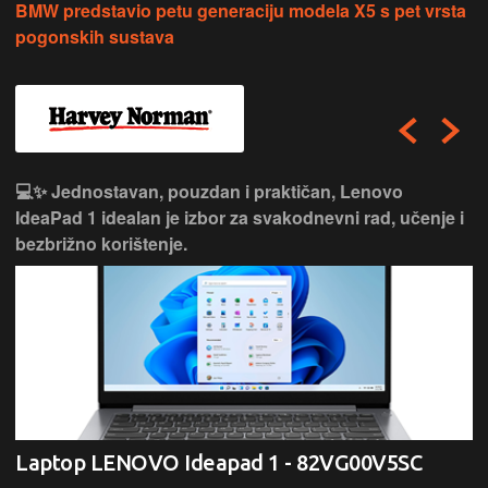
BMW predstavio petu generaciju modela X5 s pet vrsta
pogonskih sustava
💻✨ Jednostavan, pouzdan i praktičan, Lenovo
IdeaPad 1 idealan je izbor za svakodnevni rad, učenje i
bezbrižno korištenje.
Laptop LENOVO Ideapad 1 - 82VG00V5SC