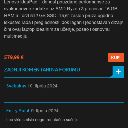
Lenovo IdeaPad 1 donosi pouzdane performanse za
svakodnevne zadatke uz AMD Ryzen 3 procesor, 16 GB
RAM-a i brzi 512 GB SSD. 15,6" zaslon pruža ugodno
iskustvo rada i preglednosti, dok lagan i jednostavan dizajn
čini ovaj laptop idealnim za učenje, posao i osnovnu
multimediju.
579,99 €
KUPI
ZADNJI KOMENTARI NA FORUMU
10. lipnja 2024.
Svakakav
9. lipnja 2024.
Entry Point
Ima više smisla nego trenutačno sučelje.