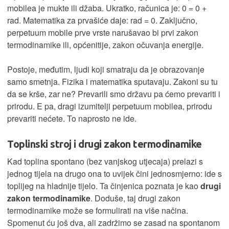
mobilea je mukte ili džaba. Ukratko, računica je: 0 = 0 +
rad. Matematika za prvašiće daje: rad = 0. Zaključno,
perpetuum mobile prve vrste narušavao bi prvi zakon
termodinamike ili, općenitije, zakon očuvanja energije.
Postoje, međutim, ljudi koji smatraju da je obrazovanje
samo smetnja. Fizika i matematika sputavaju. Zakoni su tu
da se krše, zar ne? Prevarili smo državu pa ćemo prevariti i
prirodu. E pa, dragi izumitelji perpetuum mobilea, prirodu
prevariti nećete. To naprosto ne ide.
Toplinski stroj i drugi zakon termodinamike
Kad toplina spontano (bez vanjskog utjecaja) prelazi s
jednog tijela na drugo ona to uvijek čini jednosmjerno: ide s
toplijeg na hladnije tijelo. Ta činjenica poznata je kao
drugi
zakon termodinamike
. Doduše, taj drugi zakon
termodinamike može se formulirati na više načina.
Spomenut ću još dva, ali zadržimo se zasad na spontanom