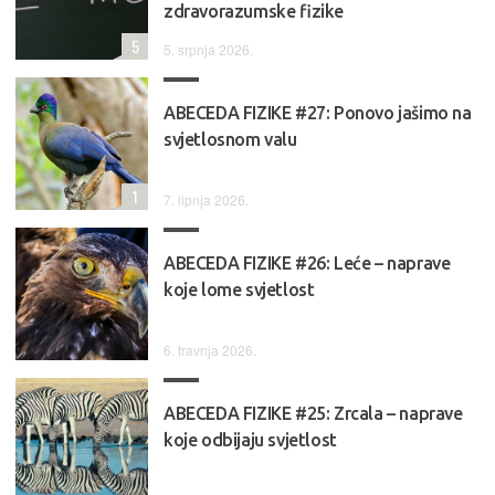
zdravorazumske fizike
5
5. srpnja 2026.
ABECEDA FIZIKE #27: Ponovo jašimo na
svjetlosnom valu
1
7. lipnja 2026.
ABECEDA FIZIKE #26: Leće – naprave
koje lome svjetlost
6. travnja 2026.
ABECEDA FIZIKE #25: Zrcala – naprave
koje odbijaju svjetlost