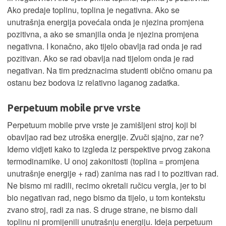
Ako predaje toplinu, toplina je negativna. Ako se
unutrašnja energija povećala onda je njezina promjena
pozitivna, a ako se smanjila onda je njezina promjena
negativna. I konačno, ako tijelo obavlja rad onda je rad
pozitivan. Ako se rad obavlja nad tijelom onda je rad
negativan. Na tim predznacima studenti obično omanu pa
ostanu bez bodova iz relativno laganog zadatka.
Perpetuum mobile prve vrste
Perpetuum mobile prve vrste je zamišljeni stroj koji bi
obavljao rad bez utroška energije. Zvuči sjajno, zar ne?
Idemo vidjeti kako to izgleda iz perspektive prvog zakona
termodinamike. U onoj zakonitosti (toplina = promjena
unutrašnje energije + rad) zanima nas rad i to pozitivan rad.
Ne bismo mi radili, recimo okretali ručicu vergla, jer to bi
bio negativan rad, nego bismo da tijelo, u tom kontekstu
zvano stroj, radi za nas. S druge strane, ne bismo dali
toplinu ni promijenili unutrašnju energiju. Ideja perpetuum