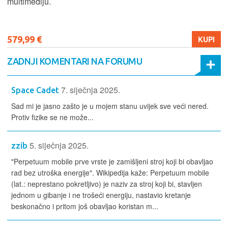
multimediju.
579,99 €
KUPI
ZADNJI KOMENTARI NA FORUMU
7. siječnja 2025.
Space Cadet
Sad mi je jasno zašto je u mojem stanu uvijek sve veći nered.
Protiv fizike se ne može...
5. siječnja 2025.
zzib
"Perpetuum mobile prve vrste je zamišljeni stroj koji bi obavljao
rad bez utroška energije". Wikipedija kaže: Perpetuum mobile
(lat.: neprestano pokretljivo) je naziv za stroj koji bi, stavljen
jednom u gibanje i ne trošeći energiju, nastavio kretanje
beskonačno i pritom još obavljao koristan m...