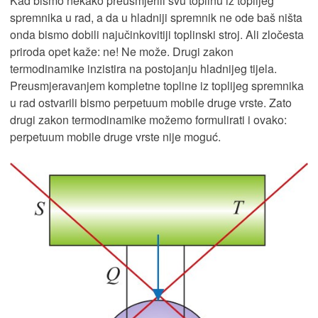
Kad bismo nekako preusmjerili svu toplinu iz toplijeg
spremnika u rad, a da u hladniji spremnik ne ode baš ništa
onda bismo dobili najučinkovitiji toplinski stroj. Ali zločesta
priroda opet kaže: ne! Ne može. Drugi zakon
termodinamike inzistira na postojanju hladnijeg tijela.
Preusmjeravanjem kompletne topline iz toplijeg spremnika
u rad ostvarili bismo perpetuum mobile druge vrste. Zato
drugi zakon termodinamike možemo formulirati i ovako:
perpetuum mobile druge vrste nije moguć.