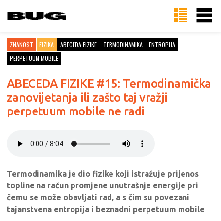
ZNANOST
FIZIKA
ABECEDA FIZIKE
TERMODINAMIKA
ENTROPIJA
PERPETUUM MOBILE
ABECEDA FIZIKE #15: Termodinamička
zanovijetanja ili zašto taj vražji
perpetuum mobile ne radi
Termodinamika je dio fizike koji istražuje prijenos
topline na račun promjene unutrašnje energije pri
čemu se može obavljati rad, a s čim su povezani
tajanstvena entropija i beznadni perpetuum mobile