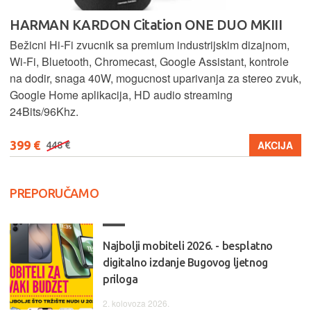
HARMAN KARDON Citation ONE DUO MKIII
Bežicni Hi-Fi zvucnik sa premium industrijskim dizajnom,
Wi-Fi, Bluetooth, Chromecast, Google Assistant, kontrole
na dodir, snaga 40W, mogucnost uparivanja za stereo zvuk,
Google Home aplikacija, HD audio streaming
24Bits/96Khz.
399 €
AKCIJA
448 €
PREPORUČAMO
Najbolji mobiteli 2026. - besplatno
digitalno izdanje Bugovog ljetnog
priloga
2. kolovoza 2026.