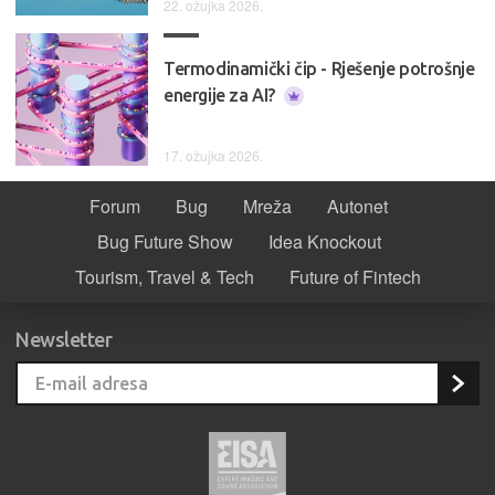
22. ožujka 2026.
Termodinamički čip - Rješenje potrošnje
energije za AI?
17. ožujka 2026.
Forum
Bug
Mreža
Autonet
Bug Future Show
Idea Knockout
Tourism, Travel & Tech
Future of Fintech
Newsletter