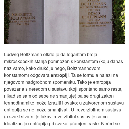
Ludwig Boltzmann otkrio je da logaritam broja
mikroskopskih stanja pomnožen s konstantom (koju danas
nazivamo, kako drukčije nego, Boltzmannovom
konstantom) odgovara
entropiji
. Ta se formula nalazi na
njegovom nadgrobnom spomeniku. Tako je entropija
povezana s neredom u sustavu (koji spontano samo raste,
nikad se sam od sebe ne smanjuje) pa se drugi zakon
termodinamike može izraziti i ovako: u zatvorenom sustavu
entropija se ne može smanjivati. U ireverzibilnom sustavu
(a svaki stvarni je takav, reverzibilni sustav je samo
idealizacija) entropija pri svakoj promjeni raste. Nered se