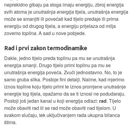
neprekidno gibaju pa stoga imaju energiju, zbroj energija
svih atoma je
unutrašnja energija
tijela, unutrašnja energija
može se smanjiti ili povećati kad tijelo predaje ili prima
energiju od drugog tijela, a energiju prijelaza od milja
zovemo
toplina
. A sad u nove pobjede.
Rad i prvi zakon termodinamike
Dakle, jedno tijelo preda toplinu pa mu se unutrašnja
energija smanji. Drugo tijelo primi toplinu pa mu se
unutrašnja energija poveća. Zvuči jednostavno. No, to je
samo gruba slika. Postoje fini detalji. Naime, kad mjerimo
iznos topline koju tijelo primi te iznos promjene unutrašnje
energije tog tijela, opažamo da se ti iznosi ne podudaraju.
Postoji još jedan kanal u koji energija odlazi:
rad
. Tijelo
može obaviti rad ili se rad može obaviti nad tijelom. U
svakom slučaju, tek uključivanjem rada ukupna bilanca
štima.