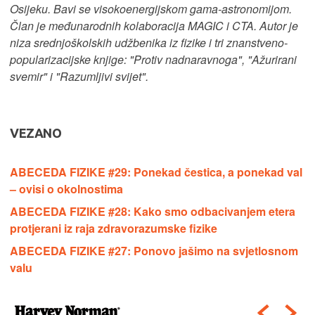
Osijeku. Bavi se visokoenergijskom gama-astronomijom.
Član je međunarodnih kolaboracija MAGIC i CTA. Autor je
niza srednjoškolskih udžbenika iz fizike i tri znanstveno-
popularizacijske knjige: "Protiv nadnaravnoga", "Ažurirani
svemir" i "Razumljivi svijet".
VEZANO
ABECEDA FIZIKE #29: Ponekad čestica, a ponekad val
– ovisi o okolnostima
ABECEDA FIZIKE #28: Kako smo odbacivanjem etera
protjerani iz raja zdravorazumske fizike
ABECEDA FIZIKE #27: Ponovo jašimo na svjetlosnom
valu