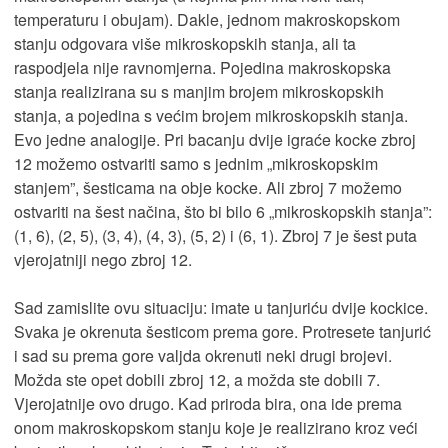
temperaturu i obujam). Dakle, jednom makroskopskom
stanju odgovara više mikroskopskih stanja, ali ta
raspodjela nije ravnomjerna. Pojedina makroskopska
stanja realizirana su s manjim brojem mikroskopskih
stanja, a pojedina s većim brojem mikroskopskih stanja.
Evo jedne analogije. Pri bacanju dvije igraće kocke zbroj
12 možemo ostvariti samo s jednim „mikroskopskim
stanjem”, šesticama na obje kocke. Ali zbroj 7 možemo
ostvariti na šest načina, što bi bilo 6 „mikroskopskih stanja”:
(1, 6), (2, 5), (3, 4), (4, 3), (5, 2) i (6, 1). Zbroj 7 je šest puta
vjerojatniji nego zbroj 12.
Sad zamislite ovu situaciju: imate u tanjuriću dvije kockice.
Svaka je okrenuta šesticom prema gore. Protresete tanjurić
i sad su prema gore valjda okrenuti neki drugi brojevi.
Možda ste opet dobili zbroj 12, a možda ste dobili 7.
Vjerojatnije ovo drugo. Kad priroda bira, ona ide prema
onom makroskopskom stanju koje je realizirano kroz veći