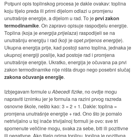
Potpuni opis toplinskog procesa je dakle ovakav: toplina
koju tijelo preda ili primi dijelom odlazi u promjenu
unutrašnje energije, a dijelom u rad. To je
prvi zakon
termodinamike
. On zapravo opisuje raspodjelu energije.
Toplina (koja je
energija prijelaza
) raspodijeli se na
unutrašnju energiju i rad (koji je opet
prijenos energije
).
Ukupna energija prije, kad postoji samo toplina, jednaka je
ukupnoj energiji poslije, kad postoje rad i promjena
unutrašnje energije. Ukratko, energija je očuvana pa prvi
zakon termodinamike nije ništa drugo nego posebni slučaj
zakon
a
očuvanja energije
.
Izbjegavam formule u
Abecedi fizike
, no ovdje mogu
napraviti iznimku jer je formula na razini prvog razreda
osnovne škole, nešto kao: 3 = 2 + 1. Dakle: toplina =
promjena unutrašnje energije + rad. Ono što je pomalo
netrivijalno u toj inače trivijalnoj formuli je ovo: sve tri
spomenute veličine mogu, svaka za sebe, biti ili pozitivne
ili negativne. Ako tijelo prima toplinu, toplina je pozitivna.