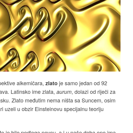
spektive alkemičara,
je samo jedan od 92
zlato
ava. Latinsko ime zlata,
, dolazi od riječi za
aurum
zlasku. Zlato međutim nema ništa sa Suncem, osim
i uzeli u obzir Einsteinovu specijalnu teoriju
to je bilo podloga novcu, a i u naše doba ono ima