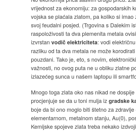
vrijednost za ekonomiju: za gospodarskih kri
vojska se plaćala zlatom, pa koliko si imao 
svoj feudalni posjed. (Trgovina s Dalekim i
raspoloživosti ta dva plemenita metala ovisilo
izvrstan
: vodi električn
vodič elektriciteta
razliku od ta dva metala ne može korodirati p
pouzdani. Tako je, eto, s novim, elektronič
važnosti, no ovog puta ne u obliku zlatne po
izlazećeg sunca u našem laptopu ili smart
Mnogo toga zlata oko nas nikad ne dospije u
procjenjuje se da u toni mulja iz
gradske ka
boje da bi ono moglo biti štetno za zdravlje
elementarnom, metalnom stanju, Au(0), posv
Kemijske spojeve zlata treba nekako izdvoj