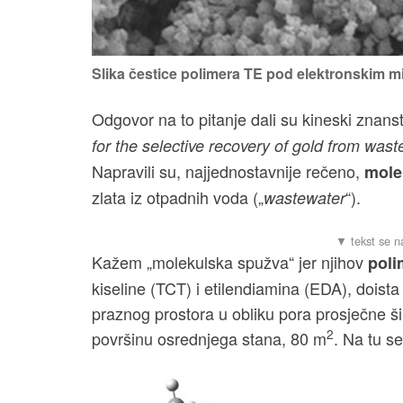
Slika čestice polimera TE pod elektronskim m
Odgovor na to pitanje dali su kineski znans
for the selective recovery of gold from was
Napravili su, najjednostavnije rečeno,
mole
zlata iz otpadnih voda („
“).
wastewater
Kažem „molekulska spužva“ jer njihov
poli
kiseline (TCT) i etilendiamina (EDA), dois
praznog prostora u obliku pora prosječne ši
2
površinu osrednjega stana, 80 m
. Na tu s