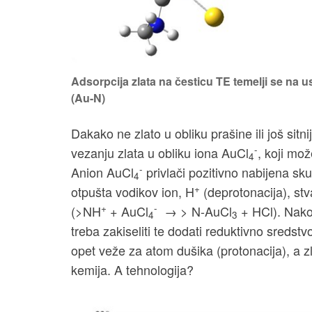
Adsorpcija zlata na česticu TE temelji se na 
(Au-N)
Dakako ne zlato u obliku prašine ili još sitn
-
vezanju zlata u obliku iona AuCl
, koji mož
4
-
Anion AuCl
privlači pozitivno nabijena s
4
+
otpušta vodikov ion, H
(deprotonacija), stv
+
-
(>NH
+ AuCl
→ > N-AuCl
+ HCl). Nakon
4
3
treba zakiseliti te dodati reduktivno sredstv
opet veže za atom dušika (protonacija), a zla
kemija. A tehnologija?