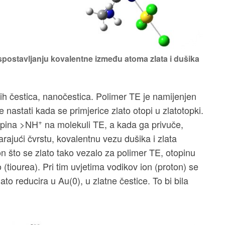
uspostavljanju kovalentne između atoma zlata i dušika
ijih čestica, nanočestica. Polimer TE je namijenjen
e nastati kada se primjerice zlato otopi u zlatotopki.
+
kupina >NH
na molekuli TE, a kada ga privuče,
arajući čvrstu, kovalentnu vezu dušika i zlata
 što se zlato tako vezalo za polimer TE, otopinu
o (tiourea). Pri tim uvjetima vodikov ion (proton) se
to reducira u Au(0), u zlatne čestice. To bi bila