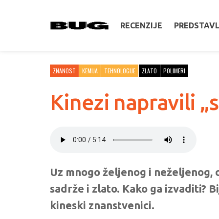
RECENZIJE
PREDSTAV
ZNANOST
KEMIJA
TEHNOLOGIJE
ZLATO
POLIMERI
Kinezi napravili „
Uz mnogo željenog i neželjenog, 
sadrže i zlato. Kako ga izvaditi?
kineski znanstvenici.