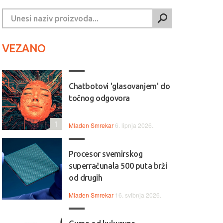
VEZANO
Chatbotovi 'glasovanjem' do
točnog odgovora
1
Mladen Smrekar
6. lipnja 2026.
Procesor svemirskog
superračunala 500 puta brži
od drugih
Mladen Smrekar
16. svibnja 2026.