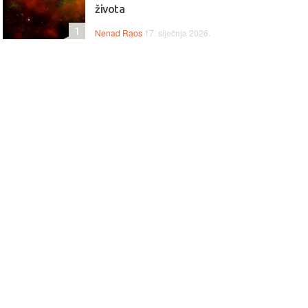
života
1
Nenad Raos
17. siječnja 2026.