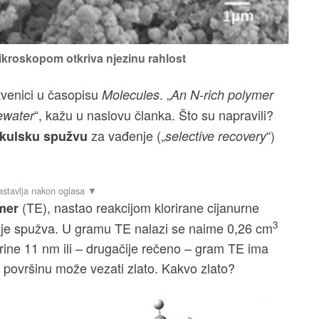
ikroskopom otkriva njezinu rahlost
tvenici u časopisu
. „
Molecules
An N-rich polymer
“, kažu u naslovu članka. Što su napravili?
tewater
za vađenje („
“)
kulsku spužvu
selective recovery
(TE), nastao reakcijom klorirane cijanurne
mer
3
ta je spužva. U gramu TE nalazi se naime 0,26 cm
rine 11 nm ili – drugačije rečeno – gram TE ima
e površinu može vezati zlato. Kakvo zlato?