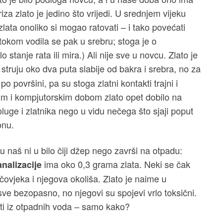
za zlato je jedino što vrijedi. U srednjem vijeku
zlata onoliko si mogao ratovati – i tako povećati
stokom vodila se pak u srebru; stoga je o
 stanje rata ili mira.) Ali nije sve u novcu. Zlato je
u struju oko dva puta slabije od bakra i srebra, no za
o površini, pa su stoga zlatni kontakti trajni i
kim i kompjutorskim dobom zlato opet dobilo na
luge i zlatnika nego u vidu nečega što sjaji poput
fonu.
 naš ni u bilo čiji džep nego završi na otpadu:
ima oko 0,3 grama zlata. Neki se čak
nalizacije
 čovjeka i njegova okoliša. Zlato je naime u
e bezopasno, no njegovi su spojevi vrlo toksični.
iti iz otpadnih voda – samo kako?