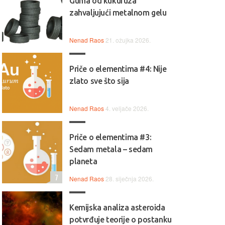
Guma od kukuruza
zahvaljujući metalnom gelu
Nenad Raos
21. ožujka 2026.
Priče o elementima #4: Nije
zlato sve što sija
Nenad Raos
4. veljače 2026.
Priče o elementima #3:
Sedam metala – sedam
planeta
7
Nenad Raos
28. siječnja 2026.
Kemijska analiza asteroida
potvrđuje teorije o postanku