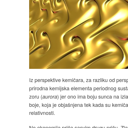
Iz perspektive kemičara, za razliku od per
prirodna kemijska elementa periodnog sust
zoru (
) jer ono ima boju sunca na i
aurora
boje, koja je objašnjena tek kada su kemičar
relativnosti.
No ekonomija priča sasvim drugu priču. Zla