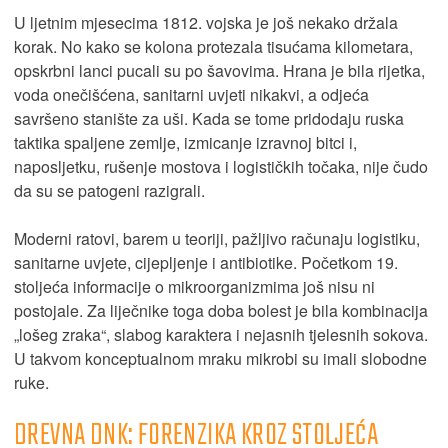
U ljetnim mjesecima 1812. vojska je još nekako držala
korak. No kako se kolona protezala tisućama kilometara,
opskrbni lanci pucali su po šavovima. Hrana je bila rijetka,
voda onečišćena, sanitarni uvjeti nikakvi, a odjeća
savršeno stanište za uši. Kada se tome pridodaju ruska
taktika spaljene zemlje, izmicanje izravnoj bitci i,
naposljetku, rušenje mostova i logističkih točaka, nije čudo
da su se patogeni razigrali.
Moderni ratovi, barem u teoriji, pažljivo računaju logistiku,
sanitarne uvjete, cijepljenje i antibiotike. Početkom 19.
stoljeća informacije o mikroorganizmima još nisu ni
postojale. Za liječnike toga doba bolest je bila kombinacija
„lošeg zraka“, slabog karaktera i nejasnih tjelesnih sokova.
U takvom konceptualnom mraku mikrobi su imali slobodne
ruke.
DREVNA DNK: FORENZIKA KROZ STOLJEĆA