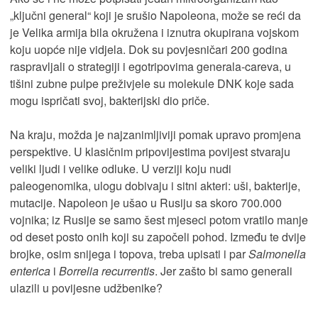
„ključni general“ koji je srušio Napoleona, može se reći da
je Velika armija bila okružena i iznutra okupirana vojskom
koju uopće nije vidjela. Dok su povjesničari 200 godina
raspravljali o strategiji i egotripovima generala-careva, u
tišini zubne pulpe preživjele su molekule DNK koje sada
mogu ispričati svoj, bakterijski dio priče.
Na kraju, možda je najzanimljiviji pomak upravo promjena
perspektive. U klasičnim pripovijestima povijest stvaraju
veliki ljudi i velike odluke. U verziji koju nudi
paleogenomika, ulogu dobivaju i sitni akteri: uši, bakterije,
mutacije. Napoleon je ušao u Rusiju sa skoro 700.000
vojnika; iz Rusije se samo šest mjeseci potom vratilo manje
od deset posto onih koji su započeli pohod. Između te dvije
brojke, osim snijega i topova, treba upisati i par
Salmonella
enterica
i
Borrelia recurrentis
. Jer zašto bi samo generali
ulazili u povijesne udžbenike?