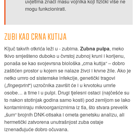
uvjetima znači masu vojnika koji fizički više ne
mogu funkcionirati.
ZUBI KAO CRNA KUTIJA
Ključ takvih otkrića leži u - zubima.
Zubna pulpa
, meko
tkivo smješteno duboko u čvrstoj zubnoj kruni i korijenu,
ponaša se kao svojevrsna biološka „crna kutija“ – dobro
zaštićen prostor u kojem se nalaze živci i krvne žile. Ako je
netko umro od sistemske infekcije, genetički tragovi
(„
fingerprint
“) uzročnika završit će i u krvotoku umrle
osobe… a time i u pulpi. Drugi tjelesni ostaci (najčešće su
to nakon stotinjak godina samo kosti) pod zemljom se lako
kontaminiraju mikroorganizmima iz tla, što stvara prevelik
„šum“ brojnih DNK-otisaka i ometa genetsku analizu, ali
hermetički zatvorena unutrašnjost zuba ostaje
iznenađujuće dobro očuvana.