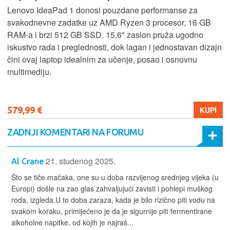
Lenovo IdeaPad 1 donosi pouzdane performanse za
svakodnevne zadatke uz AMD Ryzen 3 procesor, 16 GB
RAM-a i brzi 512 GB SSD. 15,6" zaslon pruža ugodno
iskustvo rada i preglednosti, dok lagan i jednostavan dizajn
čini ovaj laptop idealnim za učenje, posao i osnovnu
multimediju.
579,99 €
KUPI
ZADNJI KOMENTARI NA FORUMU
21. studenog 2025.
Al Crane
Što se tiče mačaka, one su u doba razvijenog srednjeg vijeka (u
Europi) došle na zao glas zahvaljujući zavisti i pohlepi muškog
roda, izgleda.U to doba zaraza, kada je bilo rizično piti vodu na
svakom koraku, primijećeno je da je sigurnije piti fermentirane
alkoholne napitke, od kojih je najraš...