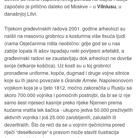
započelo je prilično daleko od Moskve – u
Vilniusu
, u
današnjoj Litvi.
Tijekom građevinskih radova 2001. godine arheolozi su
naišli na masovnu grobnicu s kosturima više tisuća ljudi
(nama Osječanima ništa neobično: gdje god se u nas
zabije lopata ili ašov ispadaju neki povijesni artefakti, a
građevinski radovi se zaustavljaju dok arheolozi ne dovrše
svoje četkanje koščica). Uz kosti su u toj grobnici
pronađene uniforme, kopče, dugmad i druge vojne sitnice
koje su ih jasno povezale s
Grande Armée
, Napoleonovom
vojskom koja je u ljeto 1812. moćno zakoračila u Rusiju sa
skoro 700.000 vojnika i pomoćnih postrojbi, da bi se iz nje
samo šest mjeseci kasnije preko rijeke Njemen prema
kućama vratila tek šačica - ukupno jedva 50.000 preživjelih
aktivnih vojnika i još 25.000 zarobljenih, zalutalih ili
dezertiralih. Što će reći da se u vojnim rječnicima pored
riječi “desetkovanje” s pravom može staviti ilustracija