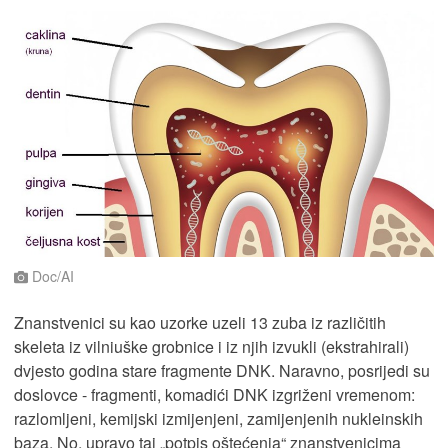
Doc/AI
Znanstvenici su kao uzorke uzeli 13 zuba iz različitih
skeleta iz vilniuške grobnice i iz njih izvukli (ekstrahirali)
dvjesto godina stare fragmente DNK. Naravno, posrijedi su
doslovce - fragmenti, komadići DNK izgriženi vremenom:
razlomljeni, kemijski izmijenjeni, zamijenjenih nukleinskih
baza. No, upravo taj „potpis oštećenja“ znanstvenicima