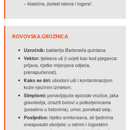
– klasična „bolest ratova i logora“.
ROVOVSKA GROZNICA
Uzročnik:
bakterija
Bartonella quintana
.
Vektor:
tjelesna uš (i uvjeti kao kod pjegavca:
prljava, rijetko mijenjana odjeća,
prenapučenost).
Kako se širi:
ubodom uši i kontaminacijom
kože njezinim izmetom.
Simptomi:
ponavljajuće epizode vrućice, jaka
glavobolja, izraziti bolovi u potkoljenicama
(posebno u listovima), umor, ponekad osip.
Posljedice:
rijetko smrtonosna, ali tjednima
onesposobi oboljele; u ratnim i logorskim