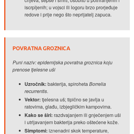
crijeva, sepse i smrti, osobito u pothranjenih i
iscrpljenih; u vojsci ili logoru brzo prorjeđuje
redove i prije nego što neprijatelj zapuca.
POVRATNA GROZNICA
Puni naziv: epidemijska povratna groznica koju
prenose tjelesne uši
Uzročnik:
bakterija, spiroheta
Borrelia
recurrentis
.
Vektor:
tjelesna uš; tipično se javlja u
ratovima, glađu, izbjegličkim kampovima.
Kako se širi:
razdvajanjem ili gnječenjem uši
i utrljavanjem bakterija preko oštećene kože.
Simptomi:
iznenadni skok temperature,