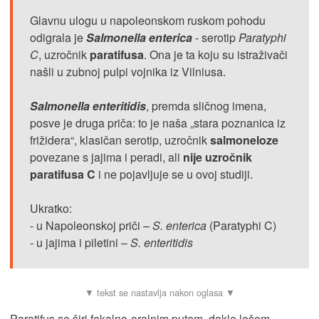
Glavnu ulogu u napoleonskom ruskom pohodu
odigrala je
Salmonella enterica
- serotip
Paratyphi
C
, uzročnik
paratifusa
. ​​​Ona je ta koju su istraživači
našli u zubnoj pulpi vojnika iz Vilniusa.
Salmonella enteritidis
, premda sličnog imena,
posve je druga priča: to je naša „stara poznanica iz
frižidera“, klasičan serotip, uzročnik
salmoneloze
povezane s jajima i peradi, ali
nije uzročnik
paratifusa C
i ne pojavljuje se u ovoj studiji.
Ukratko:
- u Napoleonskoj priči –
S. enterica
(Paratyphi C)
- u jajima i piletini –
S. enteritidis
Paratifus se širi fekalno-oralnim putem, dakle lošom