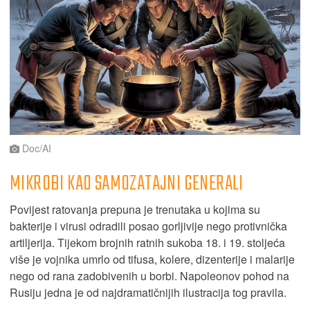
Doc/AI
MIKROBI KAO SAMOZATAJNI GENERALI
Povijest ratovanja prepuna je trenutaka u kojima su
bakterije i virusi odradili posao gorljivije nego protivnička
artiljerija. Tijekom brojnih ratnih sukoba 18. i 19. stoljeća
više je vojnika umrlo od tifusa, kolere, dizenterije i malarije
nego od rana zadobivenih u borbi. Napoleonov pohod na
Rusiju jedna je od najdramatičnijih ilustracija tog pravila.