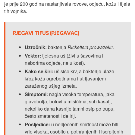
je prije 200 godina nastanjivala rovove, odjeću, kožu i tijela
tih vojnika.
PJEGAVI TIFUS (PJEGAVAC)
Uzročnik:
bakterija
Rickettsia prowazekii
.
Vektor:
tjelesna uš (živi u šavovima i
naborima odjeće, ne u kosi).
Kako se širi:
uš siše krv, a bakterije ulaze
kroz kožu ogrebotinama i utrljavanjem
zaraženog ušjeg izmeta.
Simptomi:
nagla visoka temperatura, jaka
glavobolja, bolovi u mišićima, suh kašalj,
nekoliko dana kasnije tamni osip po trupu,
često smetenost i delirij.
Posljedice:
u neliječenih smrtnost može biti
vrlo visoka, osobito u pothranjenih i iscrpljenih