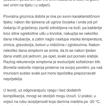
već onim na tijelu i u odjeći).
Povratna groznica dobila je ime po svom karakterističnom
tijeku: nakon što tjelesna uš ugrize čovjeka i onda još pri
češanju ili gnječenju završi zdrobljena na koži, pa bakterije
kroz sitne ogrebotine uđu u krvotok, nakuplja se nekoliko
dana inkubacije, a zatim naglo nastupa visoka temperatura,
zimica, glavobolja, bolovi u mišićima i zglobovima. Nakon
nekoliko dana simptomi se smire, da bi se nakon tjedan
dana vratili još jednom, pa opet, svaki put pomalo slabije.
Razlog rekurencije simptoma je evolucijski sofisticiran trik:
Borrelia
redovito mijenja proteine na svojoj površini, pa naš
imunosni sustav svaki put mora ispočetka prepoznavati
neprijatelja.
U teoriji, uz odgovarajuću njegu i bez dodatnih
komplikacija, mnogi se oboljeli mogu izvući. U praksi, u
vojsci na rubu iscrpljenosti koja danima maršira po -20 °C,