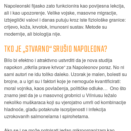
Napoleonski fijasko zato funkcionira kao povijesna lekcija,
ali i kao upozorenje. Velike vojske, masovne migracije,
izbjeglički valovi i danas putuju kroz iste fiziološke granice:
crijevo, koža, krvotok, imunosni sustav. Metode su
modernije, ali biologija nije.
TKO JE „STVARNO“ SRUŠIO NAPOLEONA?
Bilo bi efektno i atraktivno ustvrditi da je nova studija
napokon „otkrila prave krivce“ za Napoleonov poraz. No ni
sami autori ne idu toliko daleko. Uzorak je malen, bolesti su
brojne, a u igri su i faktori koje je nemoguće kvantificirati:
moral vojnika, kaos povlačenja, političke odluke… Ono što
znamo jest da je u masovnoj grobnici u Vilniusu ležalo
nekoliko muškaraca koji su vjerojatno umrli od kombinacije
hladnoće, glađu potaknute iscrpljenosti i infekcija
uzrokovanih salmonelama i spirohetama.
Ako se i ne može potpisati jedan mikroorganizam kao