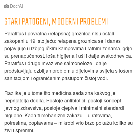
Doc/AI
STARI PATOGENI, MODERNI PROBLEMI
Paratifus i povratna (relapsna) groznica nisu ostali
zakopani u 19. stoljeću: relapsna groznica se i danas
pojavljuje u izbjegličkim kampovima i ratnim zonama, gdje
su prenapučenost, loša higijena i uši i dalje svakodnevica.
Paratifus i druge invazivne salmoneloze i dalje
predstavljaju ozbiljan problem u dijelovima svijeta s lošom
sanitacijom i ograničenim pristupom čistoj vodi.
Razlika je u tome što medicina sada zna kakvog je
neprijatelja dobila. Postoje antibiotici, postoji koncept
javnog zdravstva, postoje cjepiva i minimalni standardi
higijene. Kada ti mehanizmi zakažu – u ratovima,
potresima, poplavama – mikrobi vrlo brzo pokažu koliko su
živi i spremni.