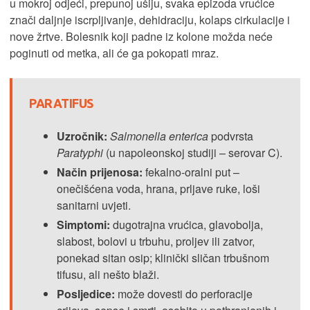
u mokroj odjeći, prepunoj ušiju, svaka epizoda vrućice
znači daljnje iscrpljivanje, dehidraciju, kolaps cirkulacije i
nove žrtve. Bolesnik koji padne iz kolone možda neće
poginuti od metka, ali će ga pokopati mraz.
PARATIFUS
Uzročnik:
Salmonella enterica
podvrsta
Paratyphi
(u napoleonskoj studiji – serovar C).
Način prijenosa:
fekalno-oralni put –
onečišćena voda, hrana, prljave ruke, loši
sanitarni uvjeti.
Simptomi:
dugotrajna vrućica, glavobolja,
slabost, bolovi u trbuhu, proljev ili zatvor,
ponekad sitan osip; klinički sličan trbušnom
tifusu, ali nešto blaži.
Posljedice:
može dovesti do perforacije