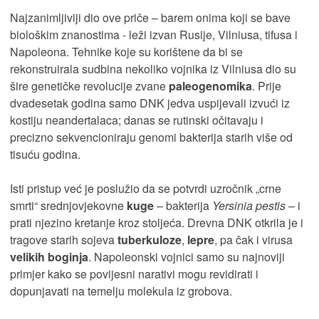
Najzanimljiviji dio ove priče – barem onima koji se bave
biološkim znanostima - leži izvan Rusije, Vilniusa, tifusa i
Napoleona. Tehnike koje su korištene da bi se
rekonstruirala sudbina nekoliko vojnika iz Vilniusa dio su
šire genetičke revolucije zvane
paleogenomika
. Prije
dvadesetak godina samo DNK jedva uspijevali izvući iz
kostiju neandertalaca; danas se rutinski očitavaju i
precizno sekvencioniraju genomi bakterija starih više od
tisuću godina.
Isti pristup već je poslužio da se potvrdi uzročnik „crne
smrti“ srednjovjekovne
kuge
– bakterija
Yersinia pestis
– i
prati njezino kretanje kroz stoljeća. Drevna DNK otkrila je i
tragove starih sojeva
tuberkuloze
,
lepre
, pa čak i virusa
velikih boginja
. Napoleonski vojnici samo su najnoviji
primjer kako se povijesni narativi mogu revidirati i
dopunjavati na temelju molekula iz grobova.