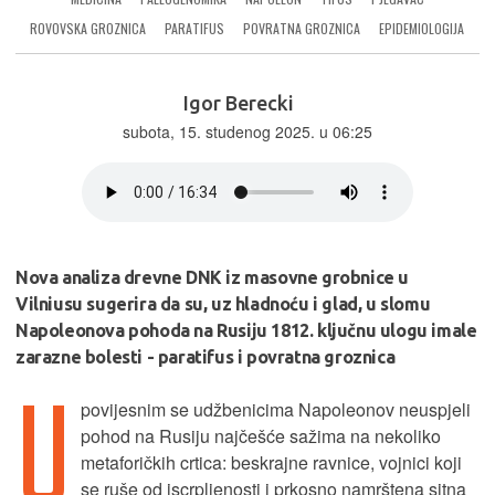
ROVOVSKA GROZNICA
PARATIFUS
POVRATNA GROZNICA
EPIDEMIOLOGIJA
Igor Berecki
subota, 15. studenog 2025. u 06:25
Nova analiza drevne DNK iz masovne grobnice u
Vilniusu sugerira da su, uz hladnoću i glad, u slomu
Napoleonova pohoda na Rusiju 1812. ključnu ulogu imale
zarazne bolesti - paratifus i povratna groznica
U
povijesnim se udžbenicima Napoleonov neuspjeli
pohod na Rusiju najčešće sažima na nekoliko
metaforičkih crtica: beskrajne ravnice, vojnici koji
se ruše od iscrpljenosti i prkosno namrštena sitna