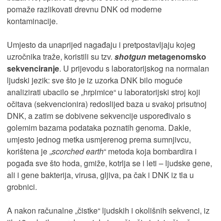
pomaže razlikovati drevnu DNK od moderne
kontaminacije.
Umjesto da unaprijed nagađaju i pretpostavljaju kojeg
uzročnika traže, koristili su tzv.
shotgun
metagenomsko
sekvenciranje
. U prijevodu s laboratorijskog na normalan
ljudski jezik: sve što je iz uzorka DNK bilo moguće
analizirati ubacilo se „hrpimice“ u laboratorijski stroj koji
očitava (sekvencionira) redoslijed baza u svakoj prisutnoj
DNK, a zatim se dobivene sekvencije uspoređivalo s
golemim bazama podataka poznatih genoma. Dakle,
umjesto jednog metka usmjerenog prema sumnjivcu,
korištena je „
scorched earth
“ metoda koja bombardira i
pogađa sve što hoda, gmiže, kotrlja se i leti – ljudske gene,
ali i gene bakterija, virusa, gljiva, pa čak i DNK iz tla u
grobnici.
A nakon računalne „čistke“ ljudskih i okolišnih sekvenci, iz