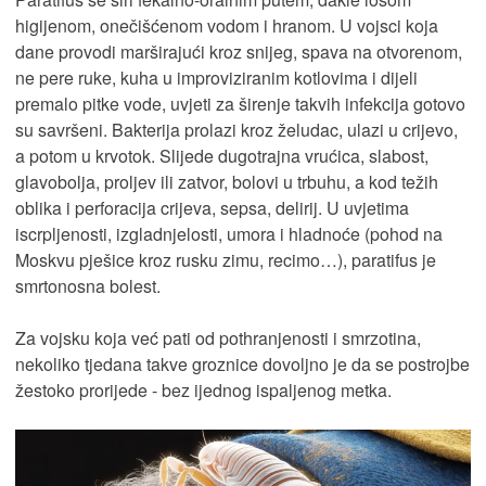
higijenom, onečišćenom vodom i hranom. U vojsci koja
dane provodi marširajući kroz snijeg, spava na otvorenom,
ne pere ruke, kuha u improviziranim kotlovima i dijeli
premalo pitke vode, uvjeti za širenje takvih infekcija gotovo
su savršeni. Bakterija prolazi kroz želudac, ulazi u crijevo,
a potom u krvotok. Slijede dugotrajna vrućica, slabost,
glavobolja, proljev ili zatvor, bolovi u trbuhu, a kod težih
oblika i perforacija crijeva, sepsa, delirij. U uvjetima
iscrpljenosti, izgladnjelosti, umora i hladnoće (pohod na
Moskvu pješice kroz rusku zimu, recimo…), paratifus je
smrtonosna bolest.
Za vojsku koja već pati od pothranjenosti i smrzotina,
nekoliko tjedana takve groznice dovoljno je da se postrojbe
žestoko prorijede - bez ijednog ispaljenog metka.