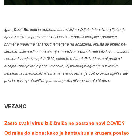
je pedijatar-intenzivist na Odjelu intenzivnog liječenja
Igor „Doc“ Berecki
djece Klinike za pedijatriju KBC Osijek. Pobornik teorijske i praktične
primjene medicine i znanosti temeljene na dokazima, opušta se upitno ne-
stresnim aktivnostima: od pisanja znanstveno-popularnih tekstova u tiskanom
i online-izdanju časopisâ BUG, crtkanja računalnih i old-school grafika i
dizajna, zbrinjavanja pasa i mačaka, fejsbučkog blogiranja o životnim
neistinama i medicinskim istinama, sve do kuhanja upitno probavljivih craft-
piva i sasvim probavljivih jela, te neprobavljivog sviranja bluesa.
VEZANO
Zašto svaki virus iz šišmiša ne postane novi COVID?
Od miša do slona: kako je hantavirus s kruzera postao