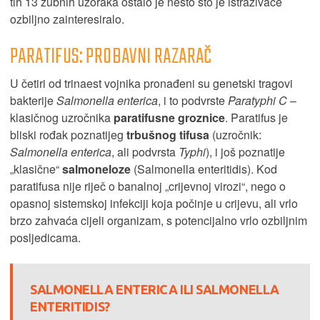
tih 13 zubnih uzoraka ostalo je nešto što je istraživače
ozbiljno zainteresiralo.
PARATIFUS: PROBAVNI RAZARAČ
U četiri od trinaest vojnika pronađeni su genetski tragovi
bakterije
Salmonella enterica
, i to podvrste
Paratyphi C
–
klasičnog uzročnika
paratifusne groznice
. Paratifus je
bliski rođak poznatijeg
trbušnog tifusa
(uzročnik:
Salmonella enterica
, ali podvrsta
Typhi
), i još poznatije
„klasične“
salmoneloze
(Salmonella enteritidis). Kod
paratifusa nije riječ o banalnoj „crijevnoj virozi“, nego o
opasnoj sistemskoj infekciji koja počinje u crijevu, ali vrlo
brzo zahvaća cijeli organizam, s potencijalno vrlo ozbiljnim
posljedicama.
SALMONELLA ENTERICA ILI SALMONELLA
ENTERITIDIS?