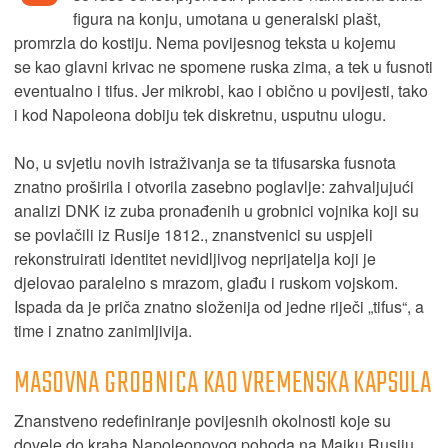
figura na konju, umotana u generalski plašt,
promrzla do kostiju. Nema povijesnog teksta u kojemu
se kao glavni krivac ne spomene ruska zima, a tek u fusnoti
eventualno i tifus. Jer mikrobi, kao i obično u povijesti, tako
i kod Napoleona dobiju tek diskretnu, usputnu ulogu.
No, u svjetlu novih istraživanja se ta tifusarska fusnota
znatno proširila i otvorila zasebno poglavlje: zahvaljujući
analizi DNK iz zuba pronađenih u grobnici vojnika koji su
se povlačili iz Rusije 1812., znanstvenici su uspjeli
rekonstruirati identitet nevidljivog neprijatelja koji je
djelovao paralelno s mrazom, glađu i ruskom vojskom.
Ispada da je priča znatno složenija od jedne riječi „tifus“, a
time i znatno zanimljivija.
MASOVNA GROBNICA KAO VREMENSKA KAPSULA
Znanstveno redefiniranje povijesnih okolnosti koje su
dovele do kraha Napoleonovog pohoda na Majku Rusiju