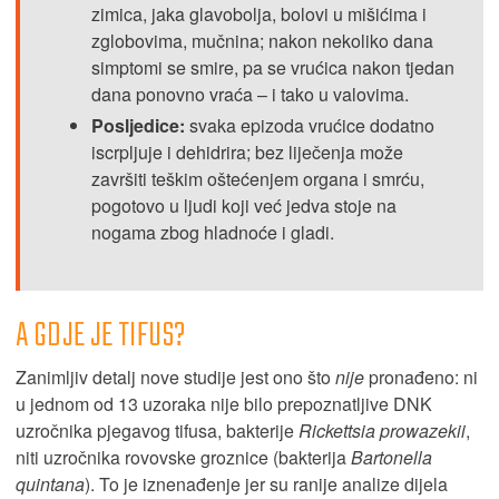
zimica, jaka glavobolja, bolovi u mišićima i
zglobovima, mučnina; nakon nekoliko dana
simptomi se smire, pa se vrućica nakon tjedan
dana ponovno vraća – i tako u valovima.
Posljedice:
svaka epizoda vrućice dodatno
iscrpljuje i dehidrira; bez liječenja može
završiti teškim oštećenjem organa i smrću,
pogotovo u ljudi koji već jedva stoje na
nogama zbog hladnoće i gladi.
A GDJE JE TIFUS?
Zanimljiv detalj nove studije jest ono što
nije
pronađeno: ni
u jednom od 13 uzoraka nije bilo prepoznatljive DNK
uzročnika pjegavog tifusa, bakterije
Rickettsia prowazekii
,
niti uzročnika rovovske groznice (bakterija
Bartonella
quintana
). To je iznenađenje jer su ranije analize dijela