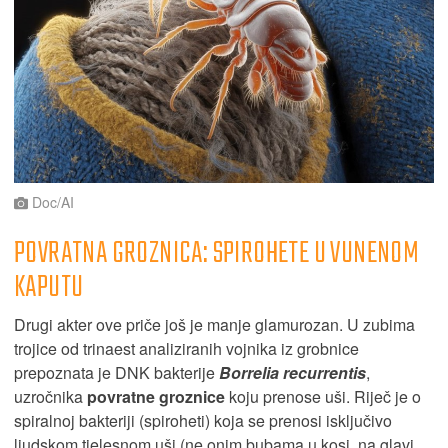
Doc/AI
POVRATNA GROZNICA: SPIROHETE U VUNENOM
KAPUTU
Drugi akter ove priče još je manje glamurozan. U zubima
trojice od trinaest analiziranih vojnika iz grobnice
prepoznata je DNK bakterije
Borrelia recurrentis
,
uzročnika
povratne groznice
koju prenose uši. Riječ je o
spiralnoj bakteriji (spiroheti) koja se prenosi isključivo
ljudskom tjelesnom uši (ne onim bubama u kosi, na glavi,