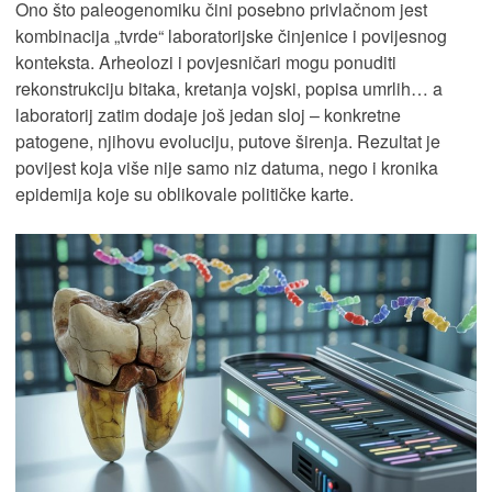
Ono što paleogenomiku čini posebno privlačnom jest
kombinacija „tvrde“ laboratorijske činjenice i povijesnog
konteksta. Arheolozi i povjesničari mogu ponuditi
rekonstrukciju bitaka, kretanja vojski, popisa umrlih… a
laboratorij zatim dodaje još jedan sloj – konkretne
patogene, njihovu evoluciju, putove širenja. Rezultat je
povijest koja više nije samo niz datuma, nego i kronika
epidemija koje su oblikovale političke karte.