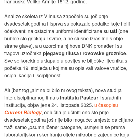
francuske Velike Armije 1812. godine.
Analize skeleta iz Vilniusa započele su još prije
dvadesetak godina i isprva su pokazale podatke koje i bili
očekivani: na ostacima uniformi identificirane su
uši
(one
bubice što grickaju i svrbe, a ne slušne izrasline s obje
strane glave), a u uzorcima njihove DNK pronađeni su
tragovi uzročnika
pjegavog tifusa
i
rovovske groznice
.
Sve se korektno uklapalo u povijesne bilješke liječnika s
početka 19. stoljeća u kojima su opisivali valove vrućice,
osipa, kašlja i iscrpljenosti.
Ali (bez tog „ali“ ne bi bilo ni ovog teksta), nova studija
interdisciplinarnog tima s
Instituta Pasteur
i suradnih
institucija, objavljena 24. listopada 2025.
u časopisu
Current Biology
, odlučila je učiniti ono što prije
dvadesetak godina još nije bilo moguće: umjesto da ciljano
traži samo „osumnjičene“ patogene, usmjerila se prema
laboratorijskom skeniranju cijele mikrobne zajednice koja