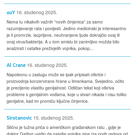
16. studenog 2025.
uuY
Nema tu nikakvih važnih "novih činjenica" za samo
razumijevanje rata i povijesti. Jedino medicinski je interesantno
je li promrzle, iscprljene, neuhranjene ljude dokrajčio ovaj ili
onaj virus/bakterija. A u tom smislu bi zanimljivo možda bilo
analzirati i ostatke preživjelih vojnika, pokop...
16. studenog 2025.
Al Crane
Napoleonu u zaslugu može se ipak pripisati otkriće i
proizvodnja konzervirane hrane u limenkama. Svejedno, očito
je precijenio vlastitu genijalnost. Odličan tekst koji otkriva
probleme s genijalnim vođama, koje u stvari nikada i nisu toliko
genijalne, kad im promiču ključne činjenice.
15. studenog 2025.
Sirotanovic
Slično je tužna priča o američkom građanskom ratu , gdje je
doktor Gatling uvidio da najviše vojnika gine iza prvih redova od