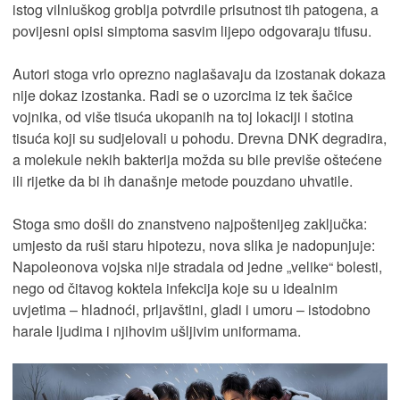
istog vilniuškog groblja potvrdile prisutnost tih patogena, a
povijesni opisi simptoma sasvim lijepo odgovaraju tifusu.
Autori stoga vrlo oprezno naglašavaju da izostanak dokaza
nije dokaz izostanka. Radi se o uzorcima iz tek šačice
vojnika, od više tisuća ukopanih na toj lokaciji i stotina
tisuća koji su sudjelovali u pohodu. Drevna DNK degradira,
a molekule nekih bakterija možda su bile previše oštećene
ili rijetke da bi ih današnje metode pouzdano uhvatile.
Stoga smo došli do znanstveno najpoštenijeg zaključka:
umjesto da ruši staru hipotezu, nova slika je nadopunjuje:
Napoleonova vojska nije stradala od jedne „velike“ bolesti,
nego od čitavog koktela infekcija koje su u idealnim
uvjetima – hladnoći, prljavštini, gladi i umoru – istodobno
harale ljudima i njihovim ušljivim uniformama.