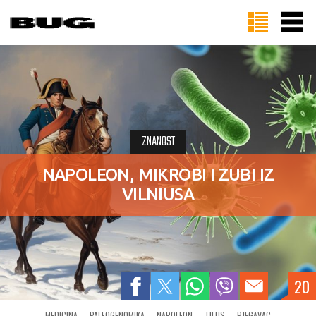
ZNANOST
NAPOLEON, MIKROBI I ZUBI IZ
VILNIUSA
20
MEDICINA
PALEOGENOMIKA
NAPOLEON
TIFUS
PJEGAVAC