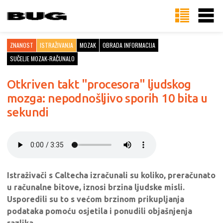
ZNANOST
ISTRAŽIVANJA
MOZAK
OBRADA INFORMACIJA
SUČELJE MOZAK-RAČUNALO
Otkriven takt "procesora" ljudskog
mozga: nepodnošljivo sporih 10 bita u
sekundi
Istraživači s Caltecha izračunali su koliko, preračunato
u računalne bitove, iznosi brzina ljudske misli.
Usporedili su to s većom brzinom prikupljanja
podataka pomoću osjetila i ponudili objašnjenja