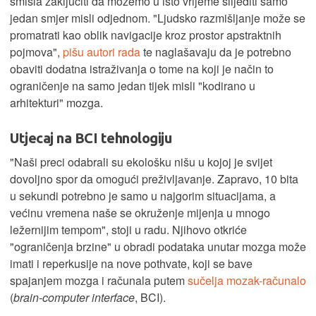
smisla zaključiti da možemo u isto vrijeme slijediti samo
jedan smjer misli odjednom. "Ljudsko razmišljanje može se
promatrati kao oblik navigacije kroz prostor apstraktnih
pojmova",
pišu autori rada
te naglašavaju da je potrebno
obaviti dodatna istraživanja o tome na koji je način to
ograničenje na samo jedan tijek misli "kodirano u
arhitekturi" mozga.
Utjecaj na BCI tehnologiju
"Naši preci odabrali su ekološku nišu u kojoj je svijet
dovoljno spor da omogući preživljavanje. Zapravo, 10 bita
u sekundi potrebno je samo u najgorim situacijama, a
većinu vremena naše se okruženje mijenja u mnogo
ležernijim tempom", stoji u radu. Njihovo otkriće
"ograničenja brzine" u obradi podataka unutar mozga može
imati i reperkusije na nove pothvate, koji se bave
spajanjem mozga i računala putem
sučelja mozak-računalo
(
brain-computer interface
, BCI).