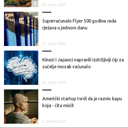
9
28. lipnja 2026.
Superračunalo Flyer 500 godina rada
rješava u jednom danu
27. lipnja 2026.
Kinezi i Japanci napravili izdržljiviji čip za
sučelje mozak-računalo
20. lipnja 2026.
Američki startup tvrdi da je razvio kapu
koja - čita misli!
9. svibnja 2026.