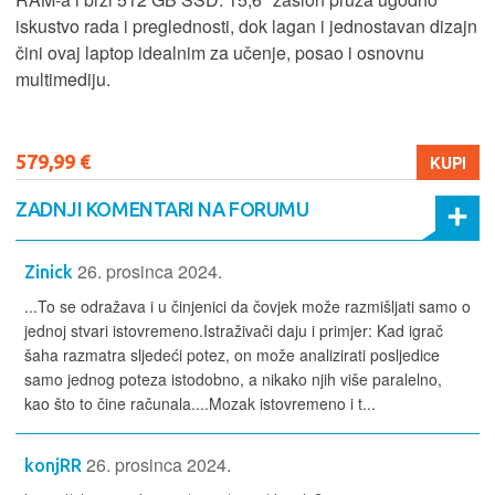
iskustvo rada i preglednosti, dok lagan i jednostavan dizajn
čini ovaj laptop idealnim za učenje, posao i osnovnu
multimediju.
579,99 €
KUPI
ZADNJI KOMENTARI NA FORUMU
26. prosinca 2024.
Zinick
...To se odražava i u činjenici da čovjek može razmišljati samo o
jednoj stvari istovremeno.Istraživači daju i primjer: Kad igrač
šaha razmatra sljedeći potez, on može analizirati posljedice
samo jednog poteza istodobno, a nikako njih više paralelno,
kao što to čine računala....Mozak istovremeno i t...
26. prosinca 2024.
konjRR