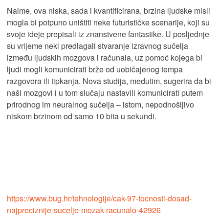
Naime, ova niska, sada i kvantificirana, brzina ljudske misli
mogla bi potpuno uništiti neke futurističke scenarije, koji su
svoje ideje prepisali iz znanstvene fantastike. U posljednje
su vrijeme neki predlagali stvaranje izravnog sučelja
između ljudskih mozgova i računala, uz pomoć kojega bi
ljudi mogli komunicirati brže od uobičajenog tempa
razgovora ili tipkanja. Nova studija, međutim, sugerira da bi
naši mozgovi i u tom slučaju nastavili komunicirati putem
prirodnog im neuralnog sučelja – istom, nepodnošljivo
niskom brzinom od samo 10 bita u sekundi.
https://www.bug.hr/tehnologije/cak-97-tocnosti-dosad-
najpreciznije-sucelje-mozak-racunalo-42926