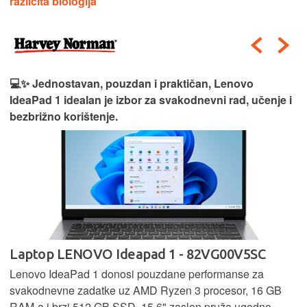
različita biologija
💻✨ Jednostavan, pouzdan i praktičan, Lenovo
IdeaPad 1 idealan je izbor za svakodnevni rad, učenje i
bezbrižno korištenje.
Laptop LENOVO Ideapad 1 - 82VG00V5SC
Lenovo IdeaPad 1 donosi pouzdane performanse za
svakodnevne zadatke uz AMD Ryzen 3 procesor, 16 GB
RAM-a i brzi 512 GB SSD. 15,6" zaslon pruža ugodno