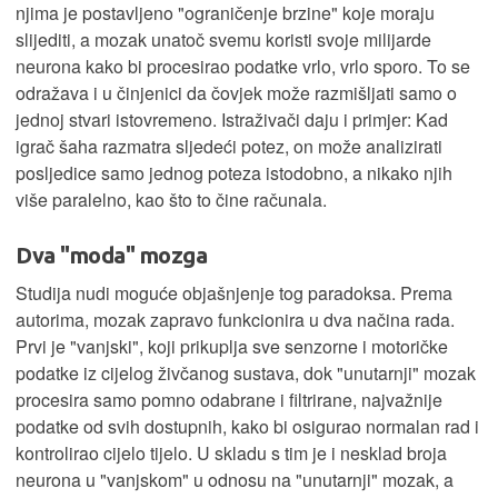
njima je postavljeno "ograničenje brzine" koje moraju
slijediti, a mozak unatoč svemu koristi svoje milijarde
neurona kako bi procesirao podatke vrlo, vrlo sporo. To se
odražava i u činjenici da čovjek može razmišljati samo o
jednoj stvari istovremeno. Istraživači daju i primjer: Kad
igrač šaha razmatra sljedeći potez, on može analizirati
posljedice samo jednog poteza istodobno, a nikako njih
više paralelno, kao što to čine računala.
Dva "moda" mozga
Studija nudi moguće objašnjenje tog paradoksa. Prema
autorima, mozak zapravo funkcionira u dva načina rada.
Prvi je "vanjski", koji prikuplja sve senzorne i motoričke
podatke iz cijelog živčanog sustava, dok "unutarnji" mozak
procesira samo pomno odabrane i filtrirane, najvažnije
podatke od svih dostupnih, kako bi osigurao normalan rad i
kontrolirao cijelo tijelo. U skladu s tim je i nesklad broja
neurona u "vanjskom" u odnosu na "unutarnji" mozak, a