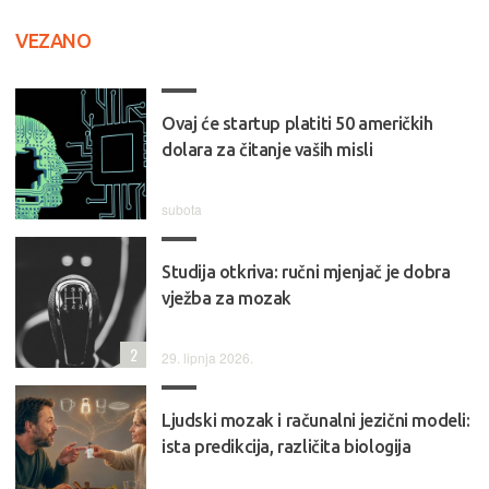
VEZANO
Ovaj će startup platiti 50 američkih
dolara za čitanje vaših misli
subota
Studija otkriva: ručni mjenjač je dobra
vježba za mozak
2
29. lipnja 2026.
Ljudski mozak i računalni jezični modeli:
ista predikcija, različita biologija