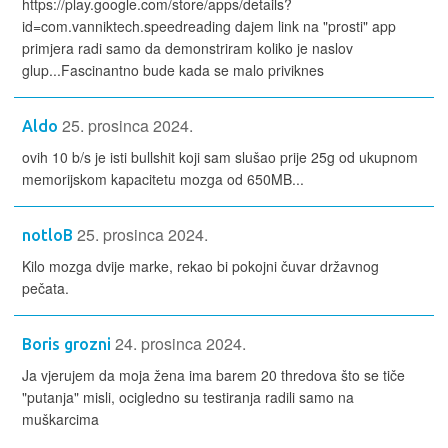
https://play.google.com/store/apps/details?
id=com.vanniktech.speedreading dajem link na "prosti" app
primjera radi samo da demonstriram koliko je naslov
glup...Fascinantno bude kada se malo priviknes
25. prosinca 2024.
Aldo
ovih 10 b/s je isti bullshit koji sam slušao prije 25g od ukupnom
memorijskom kapacitetu mozga od 650MB...
25. prosinca 2024.
notloB
Kilo mozga dvije marke, rekao bi pokojni čuvar državnog
pečata.
24. prosinca 2024.
Boris grozni
Ja vjerujem da moja žena ima barem 20 thredova što se tiče
"putanja" misli, ocigledno su testiranja radili samo na
muškarcima