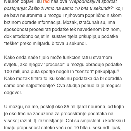
Neuron objavili su
rad
naslova "
Nepodnošljiva sporost
postojanja: Zašto živimo na samo 10 bita u sekundi?
" koji
se bavi neuronima u mozgu i njihovom poprilično niskom
brzinom obrade informacija. Mozak, izračunali su, ima
sposobnost procesirati podatke tek navedenom brzinom,
dok istodobno osjetilni sustavi tijela prikupljaju podatke
"teške" preko milijardu bitova u sekundi.
Kako onda naše tijelo može funkcionirati u stvarnom
svijetu, ako njegov "procesor" u mozgu obrađuje podatke
100 milijuna puta sporije negoli ih "senzori" prikupljaju?
Kako mozak filtrira toliku količinu podataka da bi obradila
samo one najpotrebnije? Ova studija ponudila je mogući
odgovor.
U mozgu, naime, postoji oko 85 milijardi neurona, od kojih
je oko trećina zadužena za procesiranje podataka na
visokoj razini, tj. razmišljanje. Oni su smješteni u korteksu i
imaju propusnost daleko veću od 10 bita u sekundi. Ipak,