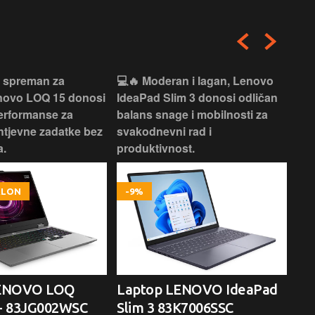
i spreman za
💻🔥 Moderan i lagan, Lenovo
💻✨
enovo LOQ 15 donosi
IdeaPad Slim 3 donosi odličan
pra
erformanse za
balans snage i mobilnosti za
ide
htjevne zadatke bez
svakodnevni rad i
rad
.
produktivnost.
kor
OKLON
-9%
LENOVO LOQ
Laptop LENOVO IdeaPad
La
- 83JG002WSC
Slim 3 83K7006SSC
1 