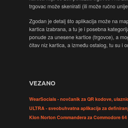
trgovac može skenirati (ili može ručno unijet
Zgodan je detalj što aplikacija može na mapi
kartica izabrana, a tu je i posebna kategori
ponude za unesene kartice (trgovce), a mog
čitav niz kartica, a između ostalog, tu su i
VEZANO
WearSocials - novčanik za QR kodove, ulaznic
ULTRA - sveobuhvatna aplikacija za definiranj
Klon Norton Commandera za Commodore 64