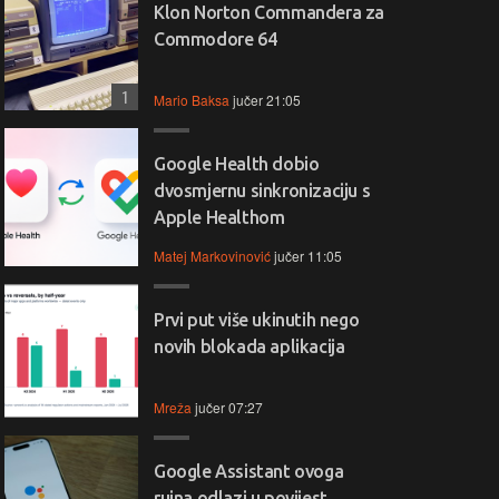
Klon Norton Commandera za
Commodore 64
1
Mario Baksa
jučer 21:05
Google Health dobio
dvosmjernu sinkronizaciju s
Apple Healthom
Matej Markovinović
jučer 11:05
Prvi put više ukinutih nego
novih blokada aplikacija
Mreža
jučer 07:27
Google Assistant ovoga
rujna odlazi u povijest