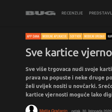
RECENZIJE
PREDSTAV
APP DANA
MOBILNE APLIKACIJE
SOFTVER
MOBILNI UREĐAJI
KAR
Sve kartice vjern
Sve više trgovaca nudi svoje kart
prava na popuste i neke druge pog
želi uvijek nositi u novčarki. Sreć
kartice vjernosti moguće lako dig
Matija Gračanin
petak, 30. listopada 2020