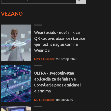
VEZANO
WearSocials - novčanik za
QR kodove, ulaznice i kartice
vjernosti s naglaskom na
Wear OS
Matija Gračanin
27. srpnja 2026.
ULTRA - sveobuhvatna
aplikacija za definiranje i
upravljanje podsjetnicima i
alarmima
Matija Gračanin
danas 06:30