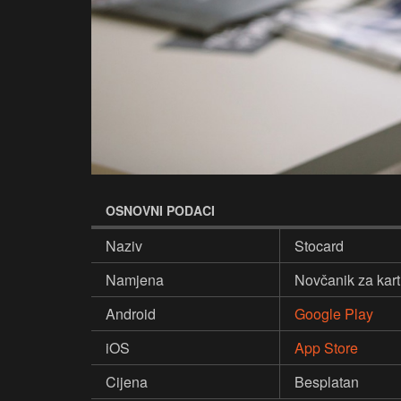
OSNOVNI PODACI
Naziv
Stocard
Namjena
Novčanik za karti
Android
Google Play
iOS
App Store
Cijena
Besplatan