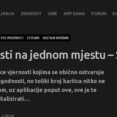
LJANJA
ZNANOST
IGRE
APP DANA
FORUM
E
TICE VRIJEDNOSTI
STOCARD
DIGITALNI NOVČANIK
osti na jednom mjestu –
ice vjernosti kojima se obično ostvaruje
odnosti, no toliki broj kartica nitko ne
om, uz aplikacije poput ove, sve je te
italizirati…
. u 06:00