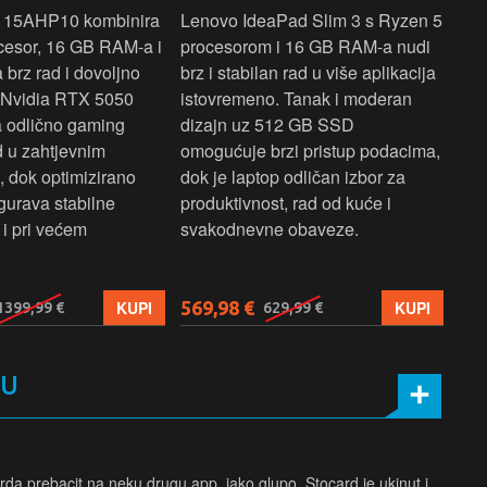
 15AHP10 kombinira
Lenovo IdeaPad Slim 3 s Ryzen 5
Len
cesor, 16 GB RAM-a i
procesorom i 16 GB RAM-a nudi
pou
brz rad i dovoljno
brz i stabilan rad u više aplikacija
sva
z Nvidia RTX 5050
istovremeno. Tanak i moderan
Ryz
a odlično gaming
dizajn uz 512 GB SSD
brz
ad u zahtjevnim
omogućuje brzi pristup podacima,
pru
, dok optimizirano
dok je laptop odličan izbor za
pre
gurava stabilne
produktivnost, rad od kuće i
jed
i pri većem
svakodnevne obaveze.
lap
osn
569,98 €
579
KUPI
KUPI
1399,99 €
629,99 €
MU
rda prebacit na neku drugu app, jako glupo..Stocard je ukinut i