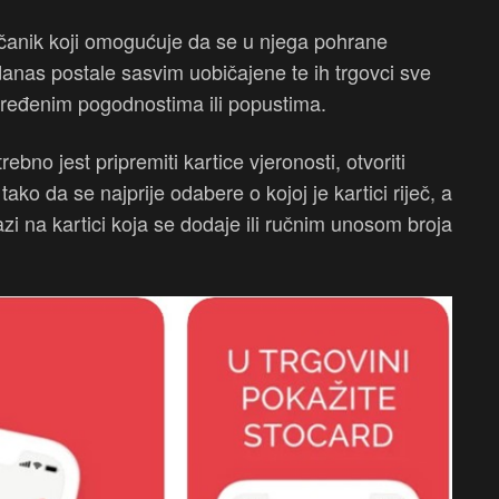
včanik koji omogućuje da se u njega pohrane
u danas postale sasvim uobičajene te ih trgovci sve
dređenim pogodnostima ili popustima.
otrebno jest pripremiti kartice vjeronosti, otvoriti
ako da se najprije odabere o kojoj je kartici riječ, a
zi na kartici koja se dodaje ili ručnim unosom broja