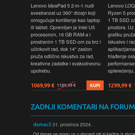
ažan Intel
Lenovo IdeaPad 5 2‑in‑1 nudi
Lenovo LOQ
RAM-a i 1 TB
svestranost uz 360° dizajn koji
Ryzen 5 pro
 rad, uz 14"
omogućuje korištenje kao laptop
1 TB SSD za 
u‑1 dizajn
ili tablet. Opremljen je Intel U5
prostora. U
enje kao
procesorom, 16 GB RAM-a i
grafiku pruž
aksimalnu
prostranim 1 TB SSD‑om za brz i
iskustvo i r
ost.
učinkovit rad, dok 14" zaslon
aplikacijama
pruža odlično iskustvo za rad,
hlađenje osi
kreativne zadatke i svakodnevnu
performanse 
upotrebu.
opterećenju.
1069,99 €
1299,99 €
KUPI
KUPI
1189,99 €
ZADNJI KOMENTARI NA FORU
31. prosinca 2024.
domac5
Od danas ne mogu uc u stocard niti si kartice iz stoca