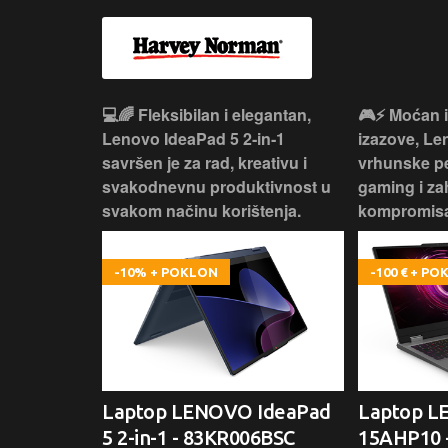
 – premium
💻🌈 Fleksibilan i elegantan,
🎮⚡ Moćan 
ija i
Lenovo IdeaPad 5 2‑in‑1
izazove, L
e za rad i
savršen je za rad, kreativu i
vrhunske p
omisa!
svakodnevnu produktivnost u
gaming i za
svakom načinu korištenja.
kompromisa
-10% + POKLON
-100 € + P
oga 9 -
Laptop LENOVO IdeaPad
Laptop 
5 2-in-1 - 83KR006BSC
15AHP10 