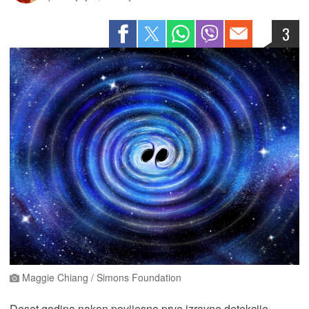
3
Maggie Chiang / Simons Foundation
Deset godina nakon povijesne prve izravne detekcije