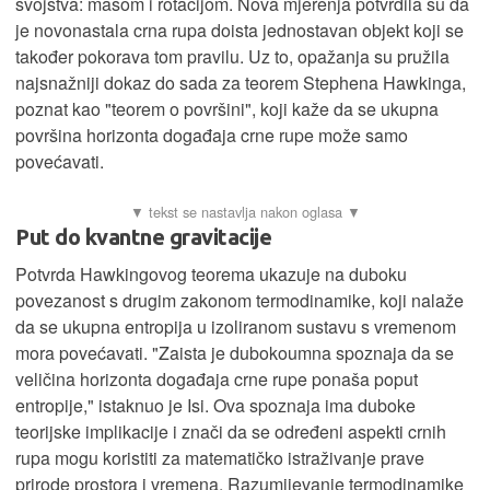
svojstva: masom i rotacijom. Nova mjerenja potvrdila su da
je novonastala crna rupa doista jednostavan objekt koji se
također pokorava tom pravilu. Uz to, opažanja su pružila
najsnažniji dokaz do sada za teorem Stephena Hawkinga,
poznat kao "teorem o površini", koji kaže da se ukupna
površina horizonta događaja crne rupe može samo
povećavati.
Put do kvantne gravitacije
Potvrda Hawkingovog teorema ukazuje na duboku
povezanost s drugim zakonom termodinamike, koji nalaže
da se ukupna entropija u izoliranom sustavu s vremenom
mora povećavati. "Zaista je dubokoumna spoznaja da se
veličina horizonta događaja crne rupe ponaša poput
entropije," istaknuo je Isi. Ova spoznaja ima duboke
teorijske implikacije i znači da se određeni aspekti crnih
rupa mogu koristiti za matematičko istraživanje prave
prirode prostora i vremena. Razumijevanje termodinamike