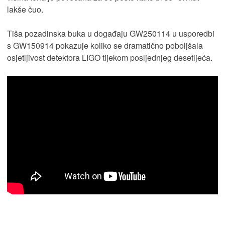
lakše čuo.
Tiša pozadinska buka u događaju GW250114 u usporedbi
s GW150914 pokazuje koliko se dramatično poboljšala
osjetljivost detektora LIGO tijekom posljednjeg desetljeća.