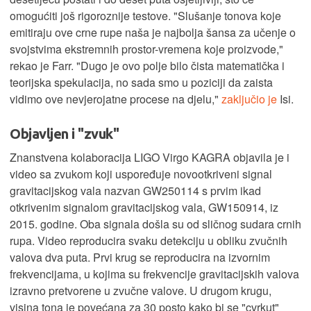
omogućiti još rigoroznije testove. "Slušanje tonova koje
emitiraju ove crne rupe naša je najbolja šansa za učenje o
svojstvima ekstremnih prostor-vremena koje proizvode,"
rekao je Farr. "Dugo je ovo polje bilo čista matematička i
teorijska spekulacija, no sada smo u poziciji da zaista
vidimo ove nevjerojatne procese na djelu,"
zaključio je
Isi.
Objavljen i "zvuk"
Znanstvena kolaboracija LIGO Virgo KAGRA objavila je i
video sa zvukom koji uspoređuje novootkriveni signal
gravitacijskog vala nazvan GW250114 s prvim ikad
otkrivenim signalom gravitacijskog vala, GW150914, iz
2015. godine. Oba signala došla su od sličnog sudara crnih
rupa. Video reproducira svaku detekciju u obliku zvučnih
valova dva puta. Prvi krug se reproducira na izvornim
frekvencijama, u kojima su frekvencije gravitacijskih valova
izravno pretvorene u zvučne valove. U drugom krugu,
visina tona je povećana za 30 posto kako bi se "cvrkut"