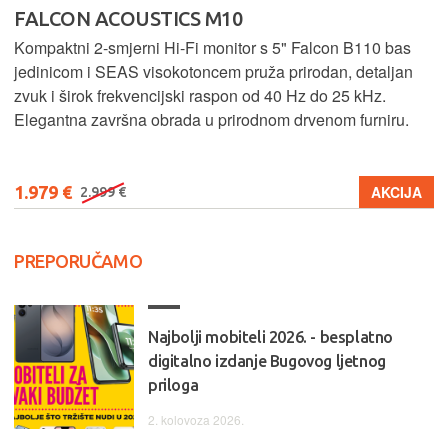
FALCON ACOUSTICS M10
Kompaktni 2-smjerni Hi-Fi monitor s 5" Falcon B110 bas
jedinicom i SEAS visokotoncem pruža prirodan, detaljan
zvuk i širok frekvencijski raspon od 40 Hz do 25 kHz.
Elegantna završna obrada u prirodnom drvenom furniru.
1.979 €
AKCIJA
2.999 €
PREPORUČAMO
Najbolji mobiteli 2026. - besplatno
digitalno izdanje Bugovog ljetnog
priloga
2. kolovoza 2026.