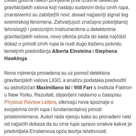
gravitacijskih valova koji nastaju sudarom dviju crnih rupa,
znanstvenici su zabilježili novi, dosad najjasniji signal tog
svemirskog fenomena. Zahvaljujući značajno poboljšanoj
tehnologiji i preciznijim instrumentima u detektorima
gravitacijskih valova, novo otkriće pruža do sada najčišći
dokaz o prirodi crnih rupa te nudi dugo traženu potvrdu
temeljnih predviđanja
Alberta Einsteina
i
Stephena
Hawkinga
.
Nova mjerenja provedena su uz pomoć detektora
gravitacijskih valova LIGO, a analizu podataka predvodili
su astrofizičari
Maximiliano Isi
i
Will Farr
s Instituta Flatiron
u New Yorku. Rezultati, objavljeni nedavno u časopisu
Physical Review Letters
, otkrivaju nove spoznaje o
svojstvima crnih rupa i fundamentalnoj prirodi
prostorvremena. Autori rada vjeruju kako su pronađeni neki
od najjačih dokaza da su crne rupe upravo onakve kakve je
predvidjela Einsteinova opća teorija relativnosti.