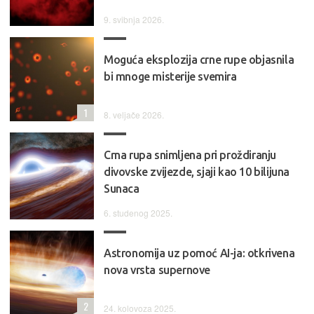
9. svibnja 2026.
Moguća eksplozija crne rupe objasnila
bi mnoge misterije svemira
1
8. veljače 2026.
Crna rupa snimljena pri proždiranju
divovske zvijezde, sjaji kao 10 bilijuna
Sunaca
6. studenog 2025.
Astronomija uz pomoć AI-ja: otkrivena
nova vrsta supernove
2
24. kolovoza 2025.