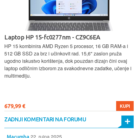
Laptop HP 15-fc0277nm - CZ9C6EA
HP 15 kombinira AMD Ryzen 5 procesor, 16 GB RAM-a i
512 GB SSD za brz i učinkovit rad. 15,6" zaslon pruža
ugodno iskustvo korištenja, dok pouzdan dizajn čini ovaj
laptop odličnim izborom za svakodnevne zadatke, učenje i
multimediju.
679,99 €
KUPI
ZADNJI KOMENTARI NA FORUMU
22. rujna 2025.
Macumba