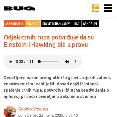
ASTRONOMIJA
ZNANOST
GRAVITACIJSKI VALOVI
LIGO
CRNE RUPE
Odjek crnih rupa potvrđuje da su
Einstein i Hawking bili u pravu
Desetljeće nakon prvog otkrića gravitacijskih valova,
znanstvenici su zabilježili dosad najčišći signal
spajanja crnih rupa, potvrdivši ključna predviđanja o
njihovoj prirodi i temeljnim zakonima svemira
Sandro Vrbanus
ponedjeljak, 22. rujna 2025. u 07:10