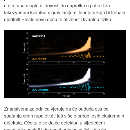
crnih rupa moglo bi dovesti do napretka u potrazi za
takozvanom kvantnom gravitacijom, teorijom koja bi trebala
ujediniti Einsteinovu opću relativnost i kvantnu fiziku.
Znanstvena zajednica vjeruje da će buduća otkrića
spajanja crnih rupa otkriti još više o prirodi ovih ekstremnih
objekata. Očekuje se da će detektori u sljedećem
desetljeću postati i do deset puta osjetljiviji, što će