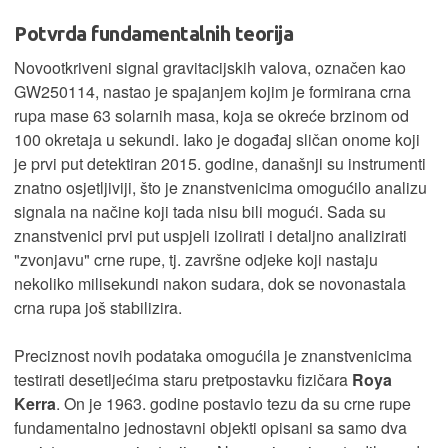
Potvrda fundamentalnih teorija
Novootkriveni signal gravitacijskih valova, označen kao
GW250114, nastao je spajanjem kojim je formirana crna
rupa mase 63 solarnih masa, koja se okreće brzinom od
100 okretaja u sekundi. Iako je događaj sličan onome koji
je prvi put detektiran 2015. godine, današnji su instrumenti
znatno osjetljiviji, što je znanstvenicima omogućilo analizu
signala na načine koji tada nisu bili mogući. Sada su
znanstvenici prvi put uspjeli izolirati i detaljno analizirati
"zvonjavu" crne rupe, tj. završne odjeke koji nastaju
nekoliko milisekundi nakon sudara, dok se novonastala
crna rupa još stabilizira.
Preciznost novih podataka omogućila je znanstvenicima
testirati desetljećima staru pretpostavku fizičara
Roya
Kerra
. On je 1963. godine postavio tezu da su crne rupe
fundamentalno jednostavni objekti opisani sa samo dva