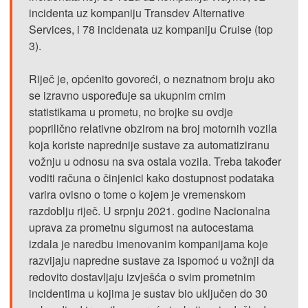
incidenta uz kompaniju Transdev Alternative
Services, i 78 incidenata uz kompaniju Cruise (top
3).
Riječ je, općenito govoreći, o neznatnom broju ako
se izravno uspoređuje sa ukupnim crnim
statistikama u prometu, no brojke su ovdje
poprilično relativne obzirom na broj motornih vozila
koja koriste naprednije sustave za automatiziranu
vožnju u odnosu na sva ostala vozila. Treba također
voditi računa o činjenici kako dostupnost podataka
varira ovisno o tome o kojem je vremenskom
razdoblju riječ. U srpnju 2021. godine Nacionalna
uprava za prometnu sigurnost na autocestama
izdala je naredbu imenovanim kompanijama koje
razvijaju napredne sustave za ispomoć u vožnji da
redovito dostavljaju izvješća o svim prometnim
incidentima u kojima je sustav bio uključen do 30