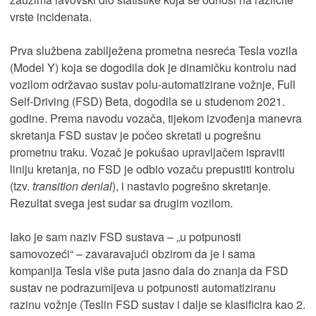
vrste incidenata.
Prva službena zabilježena prometna nesreća Tesla vozila
(Model Y) koja se dogodila dok je dinamičku kontrolu nad
vozilom održavao sustav polu-automatizirane vožnje, Full
Self-Driving (FSD) Beta, dogodila se u studenom 2021.
godine. Prema navodu vozača, tijekom izvođenja manevra
skretanja FSD sustav je počeo skretati u pogrešnu
prometnu traku. Vozač je pokušao upravljačem ispraviti
liniju kretanja, no FSD je odbio vozaču prepustiti kontrolu
(tzv.
transition denial
), i nastavio pogrešno skretanje.
Rezultat svega jest sudar sa drugim vozilom.
Iako je sam naziv FSD sustava – „u potpunosti
samovozeći“ – zavaravajući obzirom da je i sama
kompanija Tesla više puta jasno dala do znanja da FSD
sustav ne podrazumijeva u potpunosti automatiziranu
razinu vožnje (Teslin FSD sustav i dalje se klasificira kao 2.