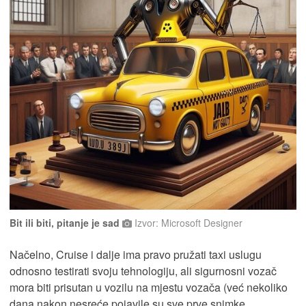
Bit ili biti, pitanje je sad
Izvor: Microsoft Designer
Načelno, Cruise i dalje ima pravo pružati taxi uslugu
odnosno testirati svoju tehnologiju, ali sigurnosni vozač
mora biti prisutan u vozilu na mjestu vozača (već nekoliko
dana nakon nesreće pojavile su sve prve snimke