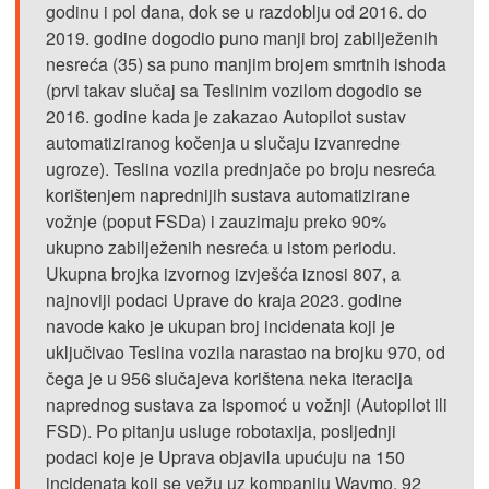
godinu i pol dana, dok se u razdoblju od 2016. do
2019. godine dogodio puno manji broj zabilježenih
nesreća (35) sa puno manjim brojem smrtnih ishoda
(prvi takav slučaj sa Teslinim vozilom dogodio se
2016. godine kada je zakazao Autopilot sustav
automatiziranog kočenja u slučaju izvanredne
ugroze). Teslina vozila prednjače po broju nesreća
korištenjem naprednijih sustava automatizirane
vožnje (poput FSDa) i zauzimaju preko 90%
ukupno zabilježenih nesreća u istom periodu.
Ukupna brojka izvornog izvješća iznosi 807, a
najnoviji podaci Uprave do kraja 2023. godine
navode kako je ukupan broj incidenata koji je
uključivao Teslina vozila narastao na brojku 970, od
čega je u 956 slučajeva korištena neka iteracija
naprednog sustava za ispomoć u vožnji (Autopilot ili
FSD). Po pitanju usluge robotaxija, posljednji
podaci koje je Uprava objavila upućuju na 150
incidenata koji se vežu uz kompaniju Waymo, 92