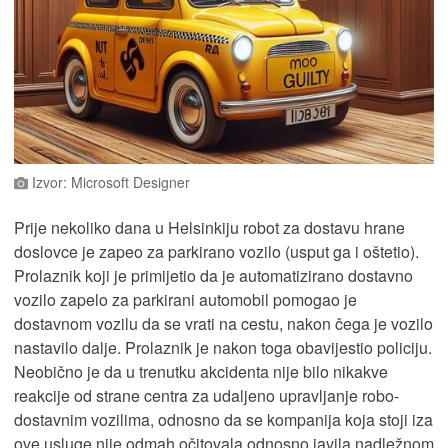
Izvor: Microsoft Designer
Prije nekoliko dana u Helsinkiju robot za dostavu hrane
doslovce je zapeo za parkirano vozilo (usput ga i oštetio).
Prolaznik koji je primijetio da je automatizirano dostavno
vozilo zapelo za parkirani automobil pomogao je
dostavnom vozilu da se vrati na cestu, nakon čega je vozilo
nastavilo dalje. Prolaznik je nakon toga obavijestio policiju.
Neobično je da u trenutku akcidenta nije bilo nikakve
reakcije od strane centra za udaljeno upravljanje robo-
dostavnim vozilima, odnosno da se kompanija koja stoji iza
ove usluge nije odmah očitovala odnosno javila nadležnom