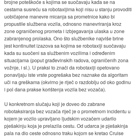
brojne poteškoće s kojima se suočavaju kada se na
cestama susreću sa robotaxijima koji nisu u stanju provoditi
uobičajene manevre micanja sa prometnice kako bi
propustile službena vozila, odnosno manevriranja kroz
zone ograničenog prometa i izbjegavanja ulaska u zone
zabranjenog prolaska. Ono što službenike najviše brine
jest kontinuitet izazova sa kojima se robotaxiji suočavaju
kada su suočeni sa službenim vozilima i određenim
situacijama (poput građevinskih radova, ograničenih zona
vožnje, i sl.). U praksi to znači da robotaxiji opetovano
ponavljaju iste vrste pogrešaka bez naznake da algoritam
uči na greškama (okvirno je riječ o razdoblju od oko godinu
i pol dana prakse korištenja vozila bez vozača).
U konkretnom slučaju koji je doveo do zabrane
robotaksiranja bez vozača riječ je o prometnom incidentu u
kojem je vozilo upravljano ljudskim vozačem udarilo
pješakinju koja je prelazila cestu. Od udarca je pješakinja
pala na dio ceste odnosno traku kojom se kretao Cruise