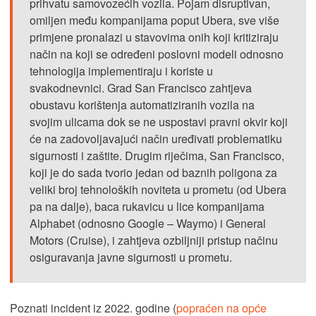
prihvatu samovozećih vozila. Pojam disruptivan,
omiljen među kompanijama poput Ubera, sve više
primjene pronalazi u stavovima onih koji kritiziraju
način na koji se određeni poslovni modeli odnosno
tehnologija implementiraju i koriste u
svakodnevnici. Grad San Francisco zahtjeva
obustavu korištenja automatiziranih vozila na
svojim ulicama dok se ne uspostavi pravni okvir koji
će na zadovoljavajući način uređivati problematiku
sigurnosti i zaštite. Drugim riječima, San Francisco,
koji je do sada tvorio jedan od baznih poligona za
veliki broj tehnoloških noviteta u prometu (od Ubera
pa na dalje), baca rukavicu u lice kompanijama
Alphabet (odnosno Google – Waymo) i General
Motors (Cruise), i zahtjeva ozbiljniji pristup načinu
osiguravanja javne sigurnosti u prometu.
Poznati incident iz 2022. godine (
popraćen na opće