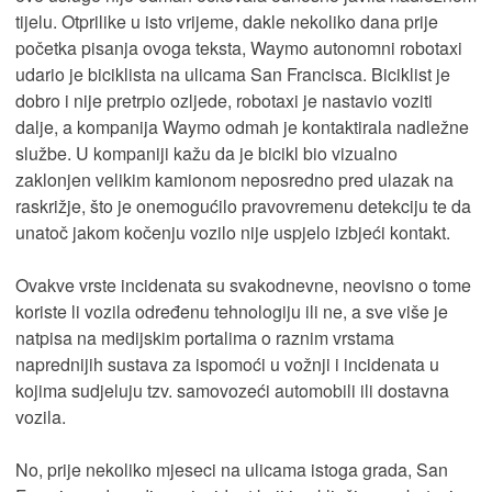
tijelu. Otprilike u isto vrijeme, dakle nekoliko dana prije
početka pisanja ovoga teksta, Waymo autonomni robotaxi
udario je biciklista na ulicama San Francisca. Biciklist je
dobro i nije pretrpio ozljede, robotaxi je nastavio voziti
dalje, a kompanija Waymo odmah je kontaktirala nadležne
službe. U kompaniji kažu da je bicikl bio vizualno
zaklonjen velikim kamionom neposredno pred ulazak na
raskrižje, što je onemogućilo pravovremenu detekciju te da
unatoč jakom kočenju vozilo nije uspjelo izbjeći kontakt.
Ovakve vrste incidenata su svakodnevne, neovisno o tome
koriste li vozila određenu tehnologiju ili ne, a sve više je
natpisa na medijskim portalima o raznim vrstama
naprednijih sustava za ispomoći u vožnji i incidenata u
kojima sudjeluju tzv. samovozeći automobili ili dostavna
vozila.
No, prije nekoliko mjeseci na ulicama istoga grada, San