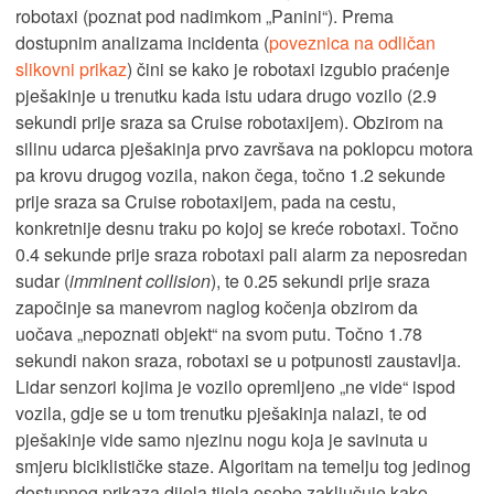
robotaxi (poznat pod nadimkom „Panini“). Prema
dostupnim analizama incidenta (
poveznica na odličan
slikovni prikaz
) čini se kako je robotaxi izgubio praćenje
pješakinje u trenutku kada istu udara drugo vozilo (2.9
sekundi prije sraza sa Cruise robotaxijem). Obzirom na
silinu udarca pješakinja prvo završava na poklopcu motora
pa krovu drugog vozila, nakon čega, točno 1.2 sekunde
prije sraza sa Cruise robotaxijem, pada na cestu,
konkretnije desnu traku po kojoj se kreće robotaxi. Točno
0.4 sekunde prije sraza robotaxi pali alarm za neposredan
sudar (
imminent collision
), te 0.25 sekundi prije sraza
započinje sa manevrom naglog kočenja obzirom da
uočava „nepoznati objekt“ na svom putu. Točno 1.78
sekundi nakon sraza, robotaxi se u potpunosti zaustavlja.
Lidar senzori kojima je vozilo opremljeno „ne vide“ ispod
vozila, gdje se u tom trenutku pješakinja nalazi, te od
pješakinje vide samo njezinu nogu koja je savinuta u
smjeru biciklističke staze. Algoritam na temelju tog jedinog
dostupnog prikaza dijela tijela osobe zaključuje kako