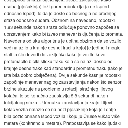
osoba (pješakinja) leži pored robotaxija (a ne ispred
odnosno ispod), te da je došlo do bočnog a ne prednjeg
sraza odnosno sudara. Obzirom na navedeno, robotaxi
1.83 sekunde nakon sraza odlučuje ponovno započeti sa
ubrzavanjem kako bi izveo manevar isključenja iz prometa.
Navedena odluka algoritma je upitna obzirom da se vozilo
već nalazilo u krajnje desnoj traci u kojoj je jedino i moglo
stati, a što dovodi do zaključka kako je vozilo krivo
protumačilo biciklističku traku koja se nalazi desno od
krajnje desne trake kad standardnu prometnu traku (iako je
ista bila dobro obilježena). Dvije sekunde kasnije robotaxi
započinje manevar naglog zaustavljanja nakon što senzor
brzine ukazuje na probleme u rotaciji stražnjeg lijevog
kotača, te se konačno zaustavlja 8.8 sekundi nakon
inicijalnog sraza. U trenutku zaustavljanja krajnji lijevi
kotač vozila nalazio se na nozi pješakinje koja je i dalje
bila pozicionirana ispod vozila i koju je Cruise vukao više
metara (konkretno 6 metara). Pretpostavlja se kako ljudski