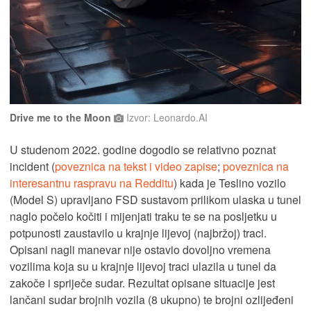
Drive me to the Moon
Izvor: Leonardo.AI
U studenom 2022. godine dogodio se relativno poznat
incident (
poveznica na tekst i video zapise
;
poveznica na
interesantnu raspravu na Redditu
) kada je Teslino vozilo
(Model S) upravljano FSD sustavom prilikom ulaska u tunel
naglo počelo kočiti i mijenjati traku te se na posljetku u
potpunosti zaustavilo u krajnje lijevoj (najbržoj) traci.
Opisani nagli manevar nije ostavio dovoljno vremena
vozilima koja su u krajnje lijevoj traci ulazila u tunel da
zakoče i spriječe sudar. Rezultat opisane situacije jest
lančani sudar brojnih vozila (8 ukupno) te brojni ozlijeđeni