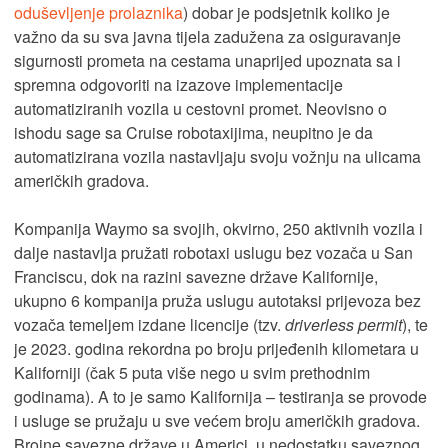
oduševljenje prolaznika
) dobar je podsjetnik koliko je
važno da su sva javna tijela zadužena za osiguravanje
sigurnosti prometa na cestama unaprijed upoznata sa i
spremna odgovoriti na izazove implementacije
automatiziranih vozila u cestovni promet. Neovisno o
ishodu sage sa Cruise robotaxijima, neupitno je da
automatizirana vozila nastavljaju svoju vožnju na ulicama
američkih gradova.
Kompanija Waymo sa svojih, okvirno, 250 aktivnih vozila i
dalje nastavlja pružati robotaxi uslugu bez vozača u San
Franciscu, dok na razini savezne države Kalifornije,
ukupno 6 kompanija pruža uslugu autotaksi prijevoza bez
vozača temeljem izdane licencije (tzv.
driverless permit
), te
je 2023. godina rekordna po broju prijeđenih kilometara u
Kaliforniji (čak 5 puta više nego u svim prethodnim
godinama). A to je samo Kalifornija – testiranja se provode
i usluge se pružaju u sve većem broju američkih gradova.
Brojne savezne države u Americi, u nedostatku saveznog