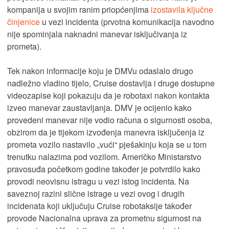
kompanija u svojim ranim priopćenjima
izostavila ključne
činjenice
u vezi incidenta (prvotna komunikacija navodno
nije spominjala naknadni manevar isključivanja iz
prometa).
Tek nakon informacije koju je DMVu odaslalo drugo
nadležno vladino tijelo, Cruise dostavlja i druge dostupne
videozapise koji pokazuju da je robotaxi nakon kontakta
izveo manevar zaustavljanja. DMV je ocijenio kako
provedeni manevar nije vodio računa o sigurnosti osoba,
obzirom da je tijekom izvođenja manevra isključenja iz
prometa vozilo nastavilo „vući“ pješakinju koja se u tom
trenutku nalazima pod vozilom. Američko Ministarstvo
pravosuđa početkom godine također je potvrdilo kako
provodi neovisnu istragu u vezi istog incidenta. Na
saveznoj razini slične istrage u vezi ovog i drugih
incidenata koji uključuju Cruise robotaksije također
provode Nacionalna uprava za prometnu sigurnost na