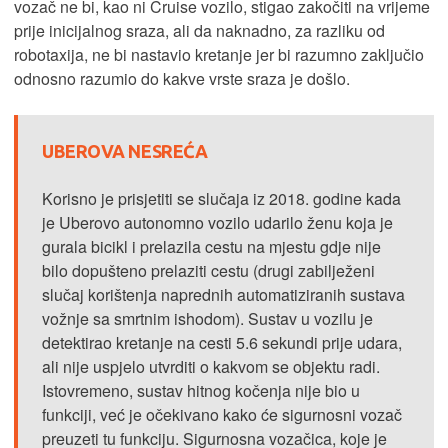
vozač ne bi, kao ni Cruise vozilo, stigao zakočiti na vrijeme
prije inicijalnog sraza, ali da naknadno, za razliku od
robotaxija, ne bi nastavio kretanje jer bi razumno zaključio
odnosno razumio do kakve vrste sraza je došlo.
UBEROVA NESREĆA
Korisno je prisjetiti se slučaja iz 2018. godine kada
je Uberovo autonomno vozilo udarilo ženu koja je
gurala bicikl i prelazila cestu na mjestu gdje nije
bilo dopušteno prelaziti cestu (drugi zabilježeni
slučaj korištenja naprednih automatiziranih sustava
vožnje sa smrtnim ishodom). Sustav u vozilu je
detektirao kretanje na cesti 5.6 sekundi prije udara,
ali nije uspjelo utvrditi o kakvom se objektu radi.
Istovremeno, sustav hitnog kočenja nije bio u
funkciji, već je očekivano kako će sigurnosni vozač
preuzeti tu funkciju. Sigurnosna vozačica, koje je