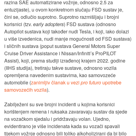
razina SAE automatizirane vožnje, odnosno 2.5 za
entuzijaste), u ovom konkretnom slučaju FSD sustav je,
čini se, odlučio suprotno. Suprotno razmišljaju i brojni
korisnici (tzv.
early adopters
) FSD sustava (odnosno
Autopilot sustava koji također nudi Tesla, i koji, iako dolazi
u više izvedenica, nudi manje mogućnosti od FSD sustava)
i sličnih sustava (poput sustava General Motors Super
Cruise Driver Assistance i Nissan/Infiniti’s ProPILOT
Assist), koji, prema studiji izrađenoj krajem 2022. godine
(IIHS studija), tretiraju takve sustave, odnosno vozila
opremljena navedenim sustavima, kao samovozeće
automobile (
zanimljiv članak u vezi
pro futuro
upotrebe
samovozećih vozila
).
Zabilježeni su sve brojni incidenti u kojima korisnici
korištenjem remena i ruksaka zavaravaju sustav da sjede
na vozačkom sjedalu i pridržavaju volan. Ujedno,
evidentirano je više incidenata kada su vozači spavali
tijekom vožnje odnosno bili toliko alkoholizirani da bi bilo