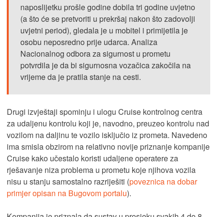
naposlijetku prošle godine dobila tri godine uvjetno
(a što će se pretvoriti u prekršaj nakon što zadovolji
uvjetni period), gledala je u mobitel i primijetila je
osobu neposredno prije udarca. Analiza
Nacionalnog odbora za sigurnost u prometu
potvrdila je da bi sigurnosna vozačica zakočila na
vrijeme da je pratila stanje na cesti.
Drugi izvještaji spominju i ulogu Cruise kontrolnog centra
za udaljenu kontrolu koji je, navodno, preuzeo kontrolu nad
vozilom na daljinu te vozilo isključio iz prometa. Navedeno
ima smisla obzirom na relativno novije priznanje kompanije
Cruise kako učestalo koristi udaljene operatere za
rješavanje niza problema u prometu koje njihova vozila
nisu u stanju samostalno razriješiti (
poveznica na dobar
primjer opisan na Bugovom portalu
).
Kompanija je priznala da sustav u prosjeku svakih 4 do 8