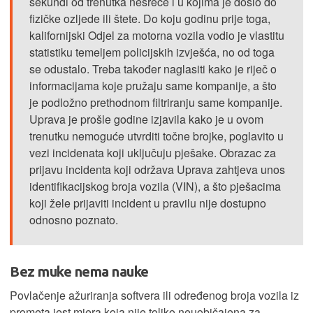
sekundi od trenutka nesreće i u kojima je došlo do
fizičke ozljede ili štete. Do koju godinu prije toga,
kalifornijski Odjel za motorna vozila vodio je vlastitu
statistiku temeljem policijskih izvješća, no od toga
se odustalo. Treba također naglasiti kako je riječ o
informacijama koje pružaju same kompanije, a što
je podložno prethodnom filtriranju same kompanije.
Uprava je prošle godine izjavila kako je u ovom
trenutku nemoguće utvrditi točne brojke, poglavito u
vezi incidenata koji uključuju pješake. Obrazac za
prijavu incidenta koji održava Uprava zahtjeva unos
identifikacijskog broja vozila (VIN), a što pješacima
koji žele prijaviti incident u pravilu nije dostupno
odnosno poznato.
Bez muke nema nauke
Povlačenje ažuriranja softvera ili određenog broja vozila iz
prometa jest mjera koja nije toliko neuobičajena za