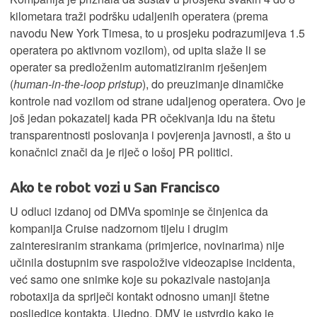
kilometara traži podršku udaljenih operatera (prema
navodu New York Timesa, to u prosjeku podrazumijeva 1.5
operatera po aktivnom vozilom), od upita slaže li se
operater sa predloženim automatiziranim rješenjem
(
human-in-the-loop pristup
), do preuzimanje dinamičke
kontrole nad vozilom od strane udaljenog operatera. Ovo je
još jedan pokazatelj kada PR očekivanja idu na štetu
transparentnosti poslovanja i povjerenja javnosti, a što u
konačnici znači da je riječ o lošoj PR politici.
Ako te robot vozi u San Francisco
U odluci izdanoj od DMVa spominje se činjenica da
kompanija Cruise nadzornom tijelu i drugim
zainteresiranim strankama (primjerice, novinarima) nije
učinila dostupnim sve raspoložive videozapise incidenta,
već samo one snimke koje su pokazivale nastojanja
robotaxija da spriječi kontakt odnosno umanji štetne
posljedice kontakta. Ujedno, DMV je ustvrdio kako je