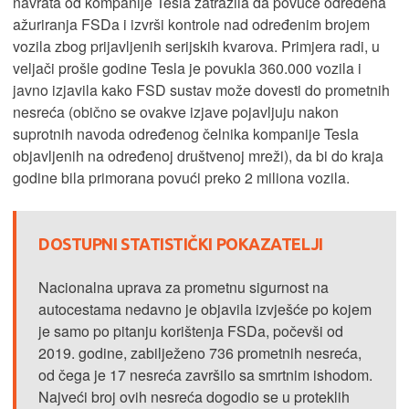
navrata od kompanije Tesla zatražila da povuče određena
ažuriranja FSDa i izvrši kontrole nad određenim brojem
vozila zbog prijavljenih serijskih kvarova. Primjera radi, u
veljači prošle godine Tesla je povukla 360.000 vozila i
javno izjavila kako FSD sustav može dovesti do prometnih
nesreća (obično se ovakve izjave pojavljuju nakon
suprotnih navoda određenog čelnika kompanije Tesla
objavljenih na određenoj društvenoj mreži), da bi do kraja
godine bila primorana povući preko 2 miliona vozila.
DOSTUPNI STATISTIČKI POKAZATELJI
Nacionalna uprava za prometnu sigurnost na
autocestama nedavno je objavila izvješće po kojem
je samo po pitanju korištenja FSDa, počevši od
2019. godine, zabilježeno 736 prometnih nesreća,
od čega je 17 nesreća završilo sa smrtnim ishodom.
Najveći broj ovih nesreća dogodio se u proteklih