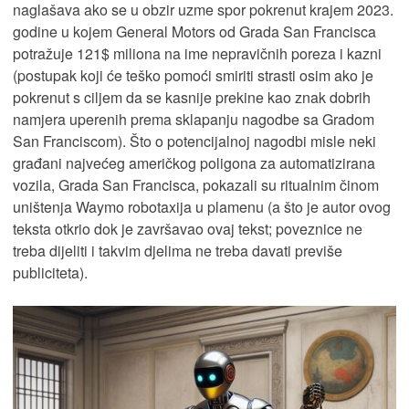
naglašava ako se u obzir uzme spor pokrenut krajem 2023.
godine u kojem General Motors od Grada San Francisca
potražuje 121$ miliona na ime nepravičnih poreza i kazni
(postupak koji će teško pomoći smiriti strasti osim ako je
pokrenut s ciljem da se kasnije prekine kao znak dobrih
namjera uperenih prema sklapanju nagodbe sa Gradom
San Franciscom). Što o potencijalnoj nagodbi misle neki
građani najvećeg američkog poligona za automatizirana
vozila, Grada San Francisca, pokazali su ritualnim činom
uništenja Waymo robotaxija u plamenu (a što je autor ovog
teksta otkrio dok je završavao ovaj tekst; poveznice ne
treba dijeliti i takvim djelima ne treba davati previše
publiciteta).