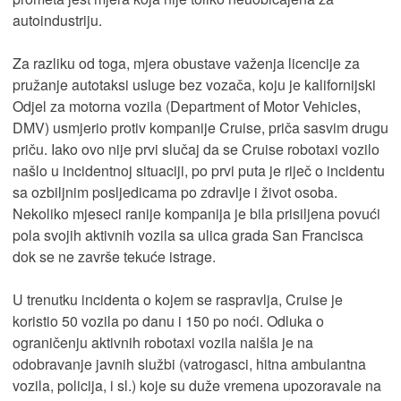
autoindustriju.
Za razliku od toga, mjera obustave važenja licencije za
pružanje autotaksi usluge bez vozača, koju je kalifornijski
Odjel za motorna vozila (Department of Motor Vehicles,
DMV) usmjerio protiv kompanije Cruise, priča sasvim drugu
priču. Iako ovo nije prvi slučaj da se Cruise robotaxi vozilo
našlo u incidentnoj situaciji, po prvi puta je riječ o incidentu
sa ozbiljnim posljedicama po zdravlje i život osoba.
Nekoliko mjeseci ranije kompanija je bila prisiljena povući
pola svojih aktivnih vozila sa ulica grada San Francisca
dok se ne završe tekuće istrage.
U trenutku incidenta o kojem se raspravlja, Cruise je
koristio 50 vozila po danu i 150 po noći. Odluka o
ograničenju aktivnih robotaxi vozila naišla je na
odobravanje javnih službi (vatrogasci, hitna ambulantna
vozila, policija, i sl.) koje su duže vremena upozoravale na