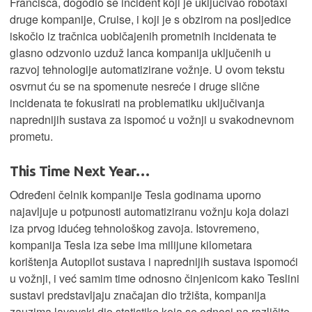
Francisca, dogodio se incident koji je uključivao robotaxi
druge kompanije, Cruise, i koji je s obzirom na posljedice
iskočio iz tračnica uobičajenih prometnih incidenata te
glasno odzvonio uzduž lanca kompanija uključenih u
razvoj tehnologije automatizirane vožnje. U ovom tekstu
osvrnut ću se na spomenute nesreće i druge slične
incidenata te fokusirati na problematiku uključivanja
naprednijih sustava za ispomoć u vožnji u svakodnevnom
prometu.
This Time Next Year…
Određeni čelnik kompanije Tesla godinama uporno
najavljuje u potpunosti automatiziranu vožnju koja dolazi
iza prvog idućeg tehnološkog zavoja. Istovremeno,
kompanija Tesla iza sebe ima milijune kilometara
korištenja Autopilot sustava i naprednijih sustava ispomoći
u vožnji, i već samim time odnosno činjenicom kako Teslini
sustavi predstavljaju značajan dio tržišta, kompanija
zauzima lavovski dio statistike koja se odnosi na različite