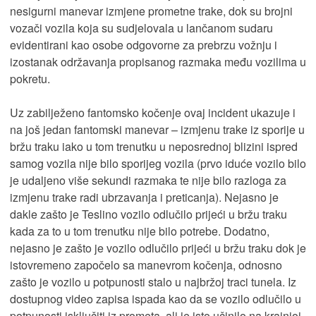
nesigurni manevar izmjene prometne trake, dok su brojni
vozači vozila koja su sudjelovala u lančanom sudaru
evidentirani kao osobe odgovorne za prebrzu vožnju i
izostanak održavanja propisanog razmaka među vozilima u
pokretu.
Uz zabilježeno fantomsko kočenje ovaj incident ukazuje i
na još jedan fantomski manevar – izmjenu trake iz sporije u
bržu traku iako u tom trenutku u neposrednoj blizini ispred
samog vozila nije bilo sporijeg vozila (prvo iduće vozilo bilo
je udaljeno više sekundi razmaka te nije bilo razloga za
izmjenu trake radi ubrzavanja i preticanja). Nejasno je
dakle zašto je Teslino vozilo odlučilo prijeći u bržu traku
kada za to u tom trenutku nije bilo potrebe. Dodatno,
nejasno je zašto je vozilo odlučilo prijeći u bržu traku dok je
istovremeno započelo sa manevrom kočenja, odnosno
zašto je vozilo u potpunosti stalo u najbržoj traci tunela. Iz
dostupnog video zapisa ispada kao da se vozilo odlučilo u
potpunosti isključiti iz prometa, ali je isto učinilo na krajnjoj