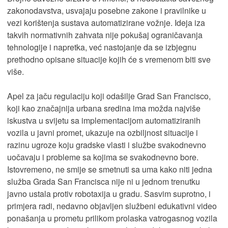
zakonodavstva, usvajaju posebne zakone i pravilnike u
vezi korištenja sustava automatizirane vožnje. Ideja iza
takvih normativnih zahvata nije pokušaj ograničavanja
tehnologije i napretka, već nastojanje da se izbjegnu
prethodno opisane situacije kojih će s vremenom biti sve
više.
Apel za jaču regulaciju koji odašilje Grad San Francisco,
koji kao značajnija urbana sredina ima možda najviše
iskustva u svijetu sa implementacijom automatiziranih
vozila u javni promet, ukazuje na ozbiljnost situacije i
razinu ugroze koju gradske vlasti i službe svakodnevno
uočavaju i probleme sa kojima se svakodnevno bore.
Istovremeno, ne smije se smetnuti sa uma kako niti jedna
služba Grada San Francisca nije ni u jednom trenutku
javno ustala protiv robotaxija u gradu. Sasvim suprotno, i
primjera radi, nedavno objavljen službeni edukativni video
ponašanja u prometu prilikom prolaska vatrogasnog vozila