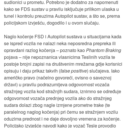
sudionici u prometu. Potrebno je dodatno za napomenuti
kako se FDS sustav u pravilu isključuje prilikom ulaska u
tunel i kontrolu preuzima Autopilot sustav, a što se, prema
policijskom izvješću, dogodilo i u ovom slučaju.
Naglo kočenje FSD i Autopilot sustava u situacijama kada
se ispred vozila ne nalazi neka neposredna prepreka ili
opravdani razlog kočenja – poznato kao
Phantom Braking
pojava – nije nepoznanica vlasnicima Teslinih vozila te
postoje brojni zapisi na društvenim mrežama gdje korisnici
opisuju i daju prikaz takvih (
false positive
) slučajeva. Iako
američko pravo (načelno govoreći, ovisno o saveznoj
državi) u pravilu podrazumijeva odgovornost vozača
stražnjeg vozila kod stražnjih sudara, iznimno se određuje
odgovornost vozača prednjeg vozila ako do stražnjeg
sudara dolazi zbog nagle izmjene prometne trake (te
paralelnog naglog kočenja) pri čemu se stražnjem vozilu
oduzima prednost i ne daje dovoljno vremena za kočenje.
Policijsko izvješće navodi kako je vozač Tesle provodio