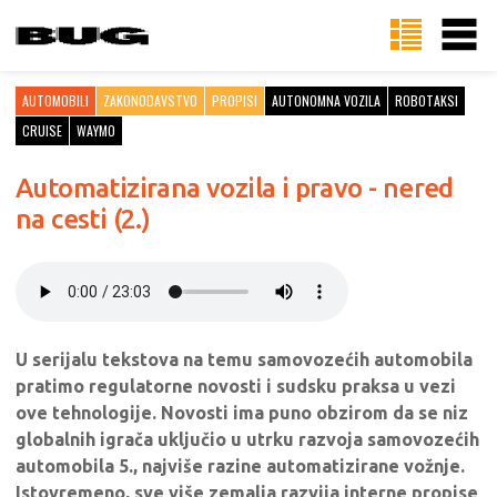
AUTOMOBILI
ZAKONODAVSTVO
PROPISI
AUTONOMNA VOZILA
ROBOTAKSI
CRUISE
WAYMO
Automatizirana vozila i pravo - nered
na cesti (2.)
U serijalu tekstova na temu samovozećih automobila
pratimo regulatorne novosti i sudsku praksa u vezi
ove tehnologije. Novosti ima puno obzirom da se niz
globalnih igrača uključio u utrku razvoja samovozećih
automobila 5., najviše razine automatizirane vožnje.
Istovremeno, sve više zemalja razvija interne propise