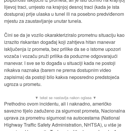
lijevoj traci, umjesto na krajnjoj desnoj traci (kada je ista
dostupna) prije ulaska u tunel ili na posebno predviđenom
mjestu za zaustavljanje unutar tunela.
Čini se da je vozilo okarakteriziralo prometnu situaciju kao
izrazito riskantan događaj koji zahtjeva hitan manevar
isključenja iz prometa, bez prilike da se o istome upozori
vozača i vozaču pruži prilika da poduzme odgovarajući
manevar. I sve se to događa u situaciji kada ne postoji
nikakva naznaka (barem ne prema dostupnim video
zapisima) da postoji bilo kakva neposredno predstojeća
ugroza u prometu.
Prethodno ovom incidentu, ali i naknadno, američko
savezno tijelo zaduženo za sigurnost prometa, Nacionalna
uprava za prometnu sigurnost na autocestama (National
Highway Traffic Safety Administration, NHTSA), u više je