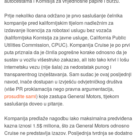
autocestama i Komisija za vrijednosne papire i burzu.
Prije nekoliko dana održano je prvo saslušanje čelnika
kompanije pred kalifornijskim tijelom nadležnim za
izdavanje licencija za robotaxi uslugu bez vozača
(kalifornijska Komisija za javne usluge, California Public
Utilities Commission, CPUC). Kompanija Cruise je po prvi
puta priznala da je činila pogrešne korake odnosno da je
sustav u vozilu višestruko zakazao, ali isto tako krivi i lošu
internetsku vezu (nije šala) za nedostatak punog i
transparentnog izvještavanja. Sam sudac je ovaj posljednji
navod, inače dostupan u izvješću odvjetničkog društva
(više PR proklamacija nego pravna argumentacija,
prosudite sami
) koje zastupa General Motors, tijekom
saslušanja doveo u pitanje.
Kompanija predlaže nagodbu iako maksimalna predviđena
kazna iznosi 1.5$ miliona, što za General Motors odnosno
Cruise ne predstavlja izazov. Posljednja tvrdnja se dodatno